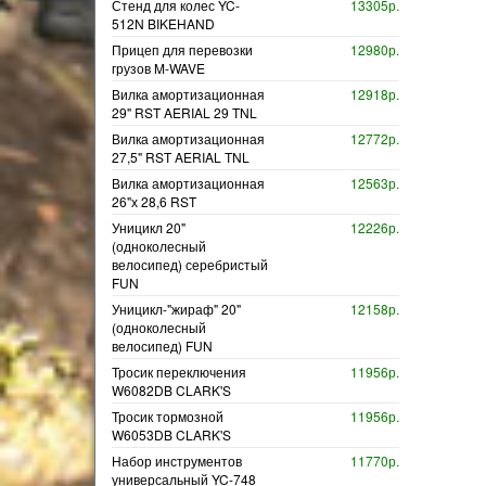
Стенд для колес YC-
13305р.
512N BIKEHAND
Прицеп для перевозки
12980р.
грузов M-WAVE
Вилка амортизационная
12918р.
29" RST AERIAL 29 TNL
Вилка амортизационная
12772р.
27,5" RST AERIAL TNL
Вилка амортизационная
12563р.
26"х 28,6 RST
Уницикл 20"
12226р.
(одноколесный
велосипед) серебристый
FUN
Уницикл-"жираф" 20"
12158р.
(одноколесный
велосипед) FUN
Тросик переключения
11956р.
W6082DB CLARK'S
Тросик тормозной
11956р.
W6053DB CLARK'S
Набор инструментов
11770р.
универсальный YC-748