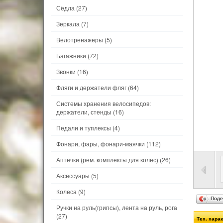
Сёдла
(27)
Зеркала
(7)
Велотренажеры
(5)
Багажники
(72)
Звонки
(16)
Фляги и держатели фляг
(64)
Системы хранения велосипедов:
держатели, стенды
(16)
Педали и туплексы
(4)
Фонари, фары, фонари-маячки
(112)
Аптечки (рем. комплекты для колес)
(26)
Аксессуары
(5)
Колеса
(9)
Поде
Ручки на руль(грипсы), лента на руль, рога
(27)
Тех. хара