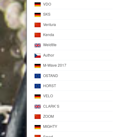
VDO
SKS
Ventura
Kenda
Weldtite
Author
M-Wave 2017
OSTAND
HORST
VELO
CLARK`S
ZOOM
MIGHTY
Smart