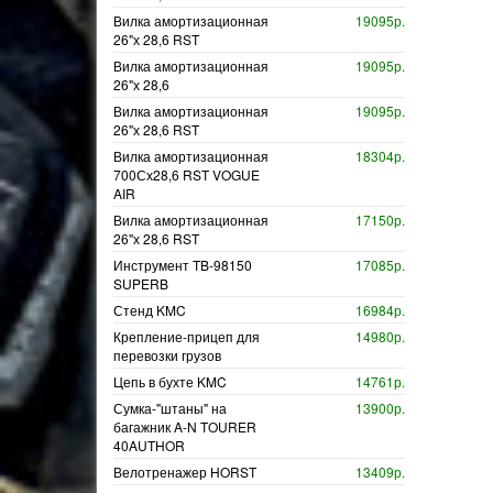
Вилка амортизационная
19095р.
26"х 28,6 RST
Вилка амортизационная
19095р.
26"х 28,6
Вилка амортизационная
19095р.
26"х 28,6 RST
Вилка амортизационная
18304р.
700Сх28,6 RST VOGUE
AIR
Вилка амортизационная
17150р.
26"х 28,6 RST
Инструмент TB-98150
17085р.
SUPERB
Стенд KMC
16984р.
Крепление-прицеп для
14980р.
перевозки грузов
Цепь в бухте KMC
14761р.
Сумка-"штаны" на
13900р.
багажник A-N TOURER
40AUTHOR
Велотренажер HORST
13409р.