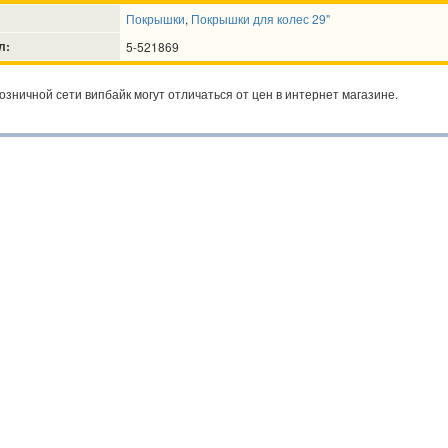
Покрышки
,
Покрышки для колес 29"
л:
5-521869
озничной сети випбайк могут отличаться от цен в интернет магазине.