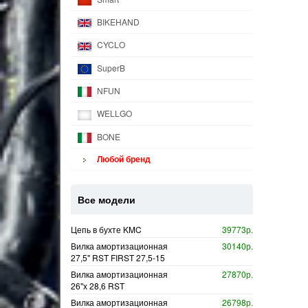
BIKEHAND
CYCLO
SuperB
NFUN
WELLGO
BONE
Любой бренд
Все модели
Цепь в бухте KMC
39773р.
Вилка амортизационная
30140р.
27,5" RST FIRST 27,5-15
Вилка амортизационная
27870р.
26"х 28,6 RST
Вилка амортизационная
26798р.