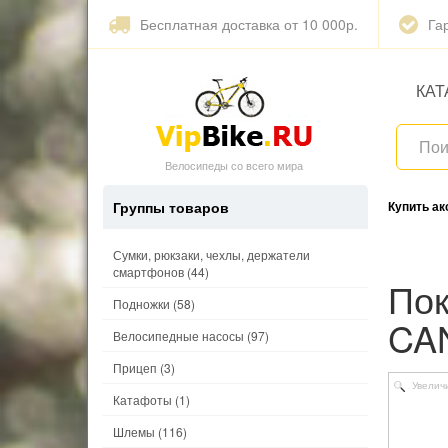
Бесплатная доставка от 10 000р.
Га
КАТ
Велосипеды со всего мира
Группы товаров
Купить а
Сумки, рюкзаки, чехлы, держатели
смартфонов
(44)
Покрышка KENDA 29"х2,00 K1113 TURNBULL
Подножки
(58)
CA
Велосипедные насосы
(97)
Прицеп
(3)
Увелич
Катафоты
(1)
Шлемы
(116)