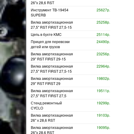
26"х 28,6 RST
Инструмент TB-19454
25627р.
SUPERB
Вилка амортизационная
25258р.
27,5" RST FIRST 27,5-15
Цепь в бухте KMC
25114р.
Прицеп для перевозки
24490р.
детей или грузов
Вилка амортизационная
23256р.
29" RST FIRST 29-15
Вилка амортизационная
22964р.
27,5" RST FIRST 27,5-15
Вилка амортизационная
19802р.
29" RST FIRST 29
Вилка амортизационная
19511р.
27,5" RST FIRST 27,5
Стенд ремонтный
19299р.
CYCLO
Вилка амортизационная
19103р.
26" х 28,6 RST
Вилка амортизационная
19095р.
26"х 28,6 RST