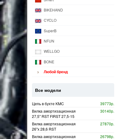
BIKEHAND
CYCLO
SuperB
NFUN
WELLGO
BONE
Любой бренд
Все модели
Цепь в бухте KMC
39773р.
Вилка амортизационная
30140р.
27,5" RST FIRST 27,5-15
Вилка амортизационная
27870р.
26"х 28,6 RST
Вилка амортизационная
26798р.