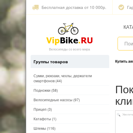
Бесплатная доставка от 10 000р.
Га
КАТ
Велосипеды со всего мира
Группы товаров
Купить а
Сумки, рюкзаки, чехлы, держатели
смартфонов
(44)
Покрышка 700х23С (23-622) K196 KONTENDER
Подножки
(58)
кли
Велосипедные насосы
(97)
Прицеп
(3)
Увелич
Катафоты
(1)
Шлемы
(116)