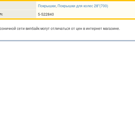
Покрышки
,
Покрышки для колес 28"(700)
л:
5-522840
озничной сети випбайк могут отличаться от цен в интернет магазине.