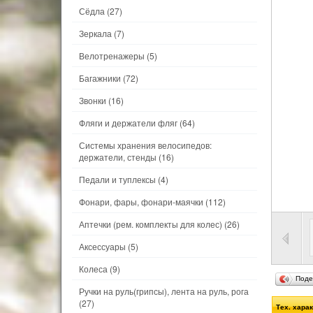
Сёдла
(27)
Зеркала
(7)
Велотренажеры
(5)
Багажники
(72)
Звонки
(16)
Фляги и держатели фляг
(64)
Системы хранения велосипедов:
держатели, стенды
(16)
Педали и туплексы
(4)
Фонари, фары, фонари-маячки
(112)
Аптечки (рем. комплекты для колес)
(26)
Аксессуары
(5)
Колеса
(9)
Поде
Ручки на руль(грипсы), лента на руль, рога
(27)
Тех. хара