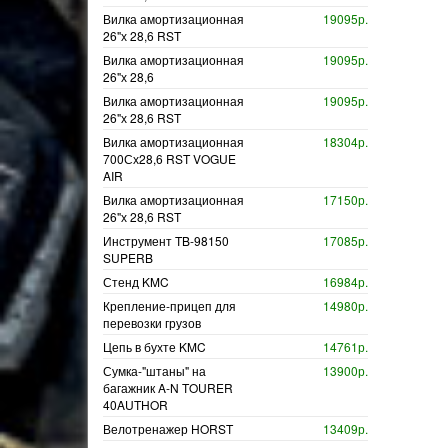
Вилка амортизационная
19095р.
26"х 28,6 RST
Вилка амортизационная
19095р.
26"х 28,6
Вилка амортизационная
19095р.
26"х 28,6 RST
Вилка амортизационная
18304р.
700Сх28,6 RST VOGUE
AIR
Вилка амортизационная
17150р.
26"х 28,6 RST
Инструмент TB-98150
17085р.
SUPERB
Стенд KMC
16984р.
Крепление-прицеп для
14980р.
перевозки грузов
Цепь в бухте KMC
14761р.
Сумка-"штаны" на
13900р.
багажник A-N TOURER
40AUTHOR
Велотренажер HORST
13409р.