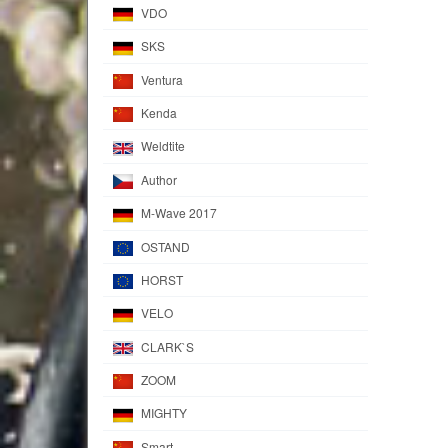
VDO
SKS
Ventura
Kenda
Weldtite
Author
M-Wave 2017
OSTAND
HORST
VELO
CLARK`S
ZOOM
MIGHTY
Smart