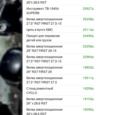
26"х 28,6 RST
Инструмент TB-19454
25627р.
SUPERB
Вилка амортизационная
25258р.
27,5" RST FIRST 27,5-15
Цепь в бухте KMC
25114р.
Прицеп для перевозки
24490р.
детей или грузов
Вилка амортизационная
23256р.
29" RST FIRST 29-15
Вилка амортизационная
22964р.
27,5" RST FIRST 27,5-15
Вилка амортизационная
19802р.
29" RST FIRST 29
Вилка амортизационная
19511р.
27,5" RST FIRST 27,5
Стенд ремонтный
19299р.
CYCLO
Вилка амортизационная
19103р.
26" х 28,6 RST
Вилка амортизационная
19095р.
26"х 28,6 RST