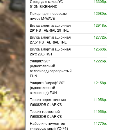
Стенд для колес YC-
13305р.
512N BIKEHAND
Прицеп для перевозки
12980р.
грузов M-WAVE
Вилка амортизационная
12918р.
29" RST AERIAL 29 TNL
Вилка амортизационная
12772р.
27,5" RST AERIAL TNL
Вилка амортизационная
12563р.
26"х 28,6 RST
Уницикл 20"
12226р.
(одноколесный
велосипед) серебристый
FUN
Уницикл-"жираф" 20"
12158р.
(одноколесный
велосипед) FUN
Тросик переключения
11956р.
W6082DB CLARK'S
Тросик тормозной
11956р.
W6053DB CLARK'S
Набор инструментов
11770р.
универсальный YC-748