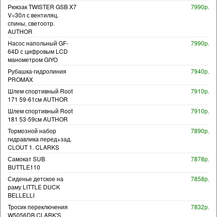
Рюкзак TWISTER GSB X7
7990р.
V=30л с вентиляц.
спины, светоотр.
AUTHOR
Насос напольный GF-
7990р.
64D с цифровым LCD
манометром GIYO
Рубашка-гидролиния
7940р.
PROMAX
Шлем спортивный Root
7910р.
171 59-61см AUTHOR
Шлем спортивный Root
7910р.
181 53-59см AUTHOR
Тормозной набор
7890р.
гидравлика перед+зад.
CLOUT 1. CLARKS
Самокат SUB
7878р.
BUTTLE110
Сиденье детское на
7858р.
раму LITTLE DUCK
BELLELLI
Тросик переключения
7832р.
W5056DB CLARK'S