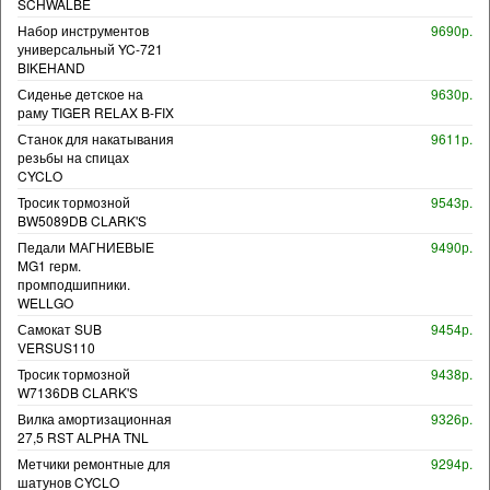
SCHWALBE
Набор инструментов
9690р.
универсальный YC-721
BIKEHAND
Сиденье детское на
9630р.
раму TIGER RELAX B-FIX
Станок для накатывания
9611р.
резьбы на спицах
CYCLO
Тросик тормозной
9543р.
BW5089DB CLARK'S
Педали МАГНИЕВЫЕ
9490р.
MG1 герм.
промподшипники.
WELLGO
Самокат SUB
9454р.
VERSUS110
Тросик тормозной
9438р.
W7136DB CLARK'S
Вилка амортизационная
9326р.
27,5 RST ALPHA TNL
Метчики ремонтные для
9294р.
шатунов CYCLO