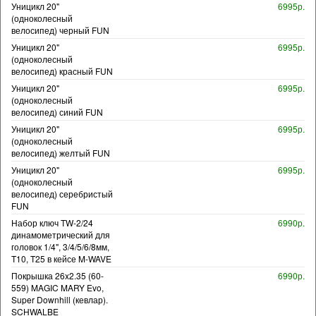
Уницикл 20"
6995р.
(одноколесный
велосипед) черный FUN
Уницикл 20"
6995р.
(одноколесный
велосипед) красный FUN
Уницикл 20"
6995р.
(одноколесный
велосипед) синий FUN
Уницикл 20"
6995р.
(одноколесный
велосипед) желтый FUN
Уницикл 20"
6995р.
(одноколесный
велосипед) серебристый
FUN
Набор ключ TW-2/24
6990р.
динамометрический для
головок 1/4", 3/4/5/6/8мм,
T10, T25 в кейсе M-WAVE
Покрышка 26x2.35 (60-
6990р.
559) MAGIC MARY Evo,
Super Downhill (кевлар).
SCHWALBE