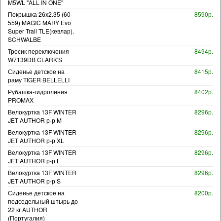
M5WL "ALL IN ONE"
Покрышка 26x2.35 (60-
8590р.
559) MAGIC MARY Evo
Super Trail TLE(кевлар).
SCHWALBE
Тросик переключения
8494р.
W7139DB CLARK'S
Сиденье детское на
8415р.
раму TIGER BELLELLI
Рубашка-гидролиния
8402р.
PROMAX
Велокуртка 13F WINTER
8296р.
JET AUTHOR р-р M
Велокуртка 13F WINTER
8296р.
JET AUTHOR р-р XL
Велокуртка 13F WINTER
8296р.
JET AUTHOR р-р L
Велокуртка 13F WINTER
8296р.
JET AUTHOR р-р S
Сиденье детское на
8200р.
подседельный штырь до
22 кг AUTHOR
(Португалия)