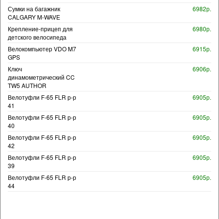
Сумки на багажник
6982р.
CALGARY M-WAVE
Крепление-прицеп для
6980р.
детского велосипеда
Велокомпьютер VDO M7
6915р.
GPS
Ключ
6906р.
динамометрический CC
TW5 AUTHOR
Велотуфли F-65 FLR р-р
6905р.
41
Велотуфли F-65 FLR р-р
6905р.
40
Велотуфли F-65 FLR р-р
6905р.
42
Велотуфли F-65 FLR р-р
6905р.
39
Велотуфли F-65 FLR р-р
6905р.
44