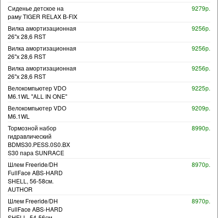
Сиденье детское на
9279р.
раму TIGER RELAX B-FIX
Вилка амортизационная
9256р.
26"х 28,6 RST
Вилка амортизационная
9256р.
26"х 28,6 RST
Вилка амортизационная
9256р.
26"х 28,6 RST
Велокомпьютер VDO
9225р.
M6.1WL "ALL IN ONE"
Велокомпьютер VDO
9209р.
M6.1WL
Тормозной набор
8990р.
гидравлический
BDMS30.PESS.0S0.BX
S30 пара SUNRACE
Шлем Freeride/DH
8970р.
FullFace ABS-HARD
SHELL, 56-58см.
AUTHOR
Шлем Freeride/DH
8970р.
FullFace ABS-HARD
SHELL, 54-56см.