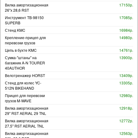
Вилка амортизационная
17150р.
26"х 28,6 RST
Инструмент TB-98150
17085р.
SUPERB
Стенд KMC
16984р.
Крепление-прицеп для
14980р.
перевозки грузов
Цепь в бухте KMC
14761р.
Сумка-"штаны" на
13900р.
багажник A-N TOURER
40AUTHOR
Велотренажер HORST
13409р.
Стенд для колес YC-
13305р.
512N BIKEHAND
Прицеп для перевозки
12980р.
грузов M-WAVE
Вилка амортизационная
12918р.
29" RST AERIAL 29 TNL
Вилка амортизационная
12772р.
27,5" RST AERIAL TNL
Вилка амортизационная
12563р.