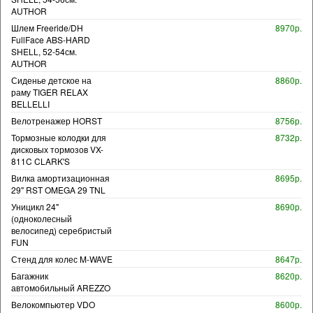
AUTHOR
Шлем Freeride/DH
8970р.
FullFace ABS-HARD
SHELL, 52-54см.
AUTHOR
Сиденье детское на
8860р.
раму TIGER RELAX
BELLELLI
Велотренажер HORST
8756р.
Тормозные колодки для
8732р.
дисковых тормозов VX-
811C CLARK'S
Вилка амортизационная
8695р.
29" RST OMEGA 29 TNL
Уницикл 24"
8690р.
(одноколесный
велосипед) серебристый
FUN
Стенд для колес M-WAVE
8647р.
Багажник
8620р.
автомобильный AREZZO
Велокомпьютер VDO
8600р.