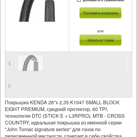
Положить в корзину
или
Купить в 1 клик
Покрышка KENDA 26"х 2,35 K1047 SMALL BLOCK
EIGHT
PREMIUM, средний протектор, 60 TPI,
технология DTC (STICK E + L3RPRO), MTB - CROSS
COUNTRY, идеальная покрышка из именной серии
"John Tomac signature series" для гонок по
пересеченной местности, сочетает в себе свойства