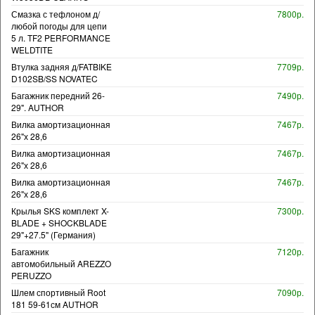
Смазка с тефлоном д/
7800р.
любой погоды для цепи
5 л. TF2 PERFORMANCE
WELDTITE
Втулка задняя д/FATBIKE
7709р.
D102SB/SS NOVATEC
Багажник передний 26-
7490р.
29". AUTHOR
Вилка амортизационная
7467р.
26"х 28,6
Вилка амортизационная
7467р.
26"х 28,6
Вилка амортизационная
7467р.
26"х 28,6
Крылья SKS комплект X-
7300р.
BLADE + SHOCKBLADE
29"+27.5" (Германия)
Багажник
7120р.
автомобильный AREZZO
PERUZZO
Шлем спортивный Root
7090р.
181 59-61см AUTHOR