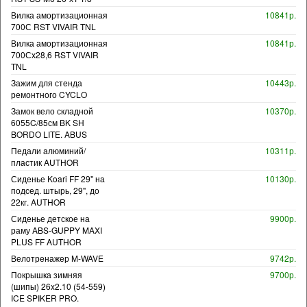
Вилка амортизационная
10841р.
700С RST VIVAIR TNL
Вилка амортизационная
10841р.
700Сх28,6 RST VIVAIR
TNL
Зажим для стенда
10443р.
ремонтного CYCLO
Замок вело складной
10370р.
6055C/85см BK SH
BORDO LITE. ABUS
Педали алюминий/
10311р.
пластик AUTHOR
Сиденье Koari FF 29" на
10130р.
подсед. штырь, 29", до
22кг. AUTHOR
Сиденье детское на
9900р.
раму ABS-GUPPY MAXI
PLUS FF AUTHOR
Велотренажер M-WAVE
9742р.
Покрышка зимняя
9700р.
(шипы) 26x2.10 (54-559)
ICE SPIKER PRO.