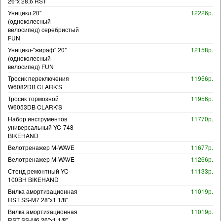
26"х 28,6 RST
Уницикл 20"
12226р.
(одноколесный
велосипед) серебристый
FUN
Уницикл-"жираф" 20"
12158р.
(одноколесный
велосипед) FUN
Тросик переключения
11956р.
W6082DB CLARK'S
Тросик тормозной
11956р.
W6053DB CLARK'S
Набор инструментов
11770р.
универсальный YC-748
BIKEHAND
Велотренажер M-WAVE
11677р.
Велотренажер M-WAVE
11266р.
Стенд ремонтный YC-
11133р.
100BH BIKEHAND
Вилка амортизационная
11019р.
RST SS-M7 28"х1 1/8"
Вилка амортизационная
11019р.
RST SS-M6 26"х1 1/8"