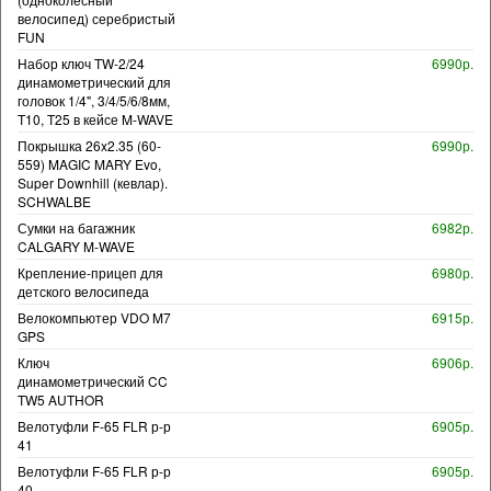
велосипед) серебристый
FUN
Набор ключ TW-2/24
6990р.
динамометрический для
головок 1/4", 3/4/5/6/8мм,
T10, T25 в кейсе M-WAVE
Покрышка 26x2.35 (60-
6990р.
559) MAGIC MARY Evo,
Super Downhill (кевлар).
SCHWALBE
Сумки на багажник
6982р.
CALGARY M-WAVE
Крепление-прицеп для
6980р.
детского велосипеда
Велокомпьютер VDO M7
6915р.
GPS
Ключ
6906р.
динамометрический CC
TW5 AUTHOR
Велотуфли F-65 FLR р-р
6905р.
41
Велотуфли F-65 FLR р-р
6905р.
40