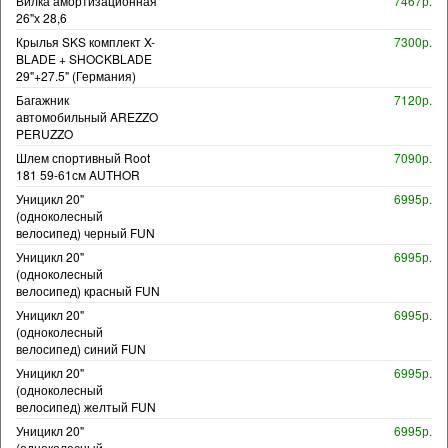
Вилка амортизационная
7467р.
26"х 28,6
Крылья SKS комплект X-
7300р.
BLADE + SHOCKBLADE
29"+27.5" (Германия)
Багажник
7120р.
автомобильный AREZZO
PERUZZO
Шлем спортивный Root
7090р.
181 59-61см AUTHOR
Уницикл 20"
6995р.
(одноколесный
велосипед) черный FUN
Уницикл 20"
6995р.
(одноколесный
велосипед) красный FUN
Уницикл 20"
6995р.
(одноколесный
велосипед) синий FUN
Уницикл 20"
6995р.
(одноколесный
велосипед) желтый FUN
Уницикл 20"
6995р.
(одноколесный