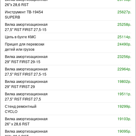
26"х 28,6 RST
Инструмент TB-19454
25627р.
SUPERB
Вилка амортизационная
25258р.
27,5" RST FIRST 27,5-15
Цепь в бухте KMC
25114р.
Прицеп для перевозки
24490р.
детей или грузов
Вилка амортизационная
23256р.
29" RST FIRST 29-15
Вилка амортизационная
22964р.
27,5" RST FIRST 27,5-15
Вилка амортизационная
19802р.
29" RST FIRST 29
Вилка амортизационная
19511р.
27,5" RST FIRST 27,5
Стенд ремонтный
19299р.
CYCLO
Вилка амортизационная
19103р.
26" х 28,6 RST
Вилка амортизационная
19095р.