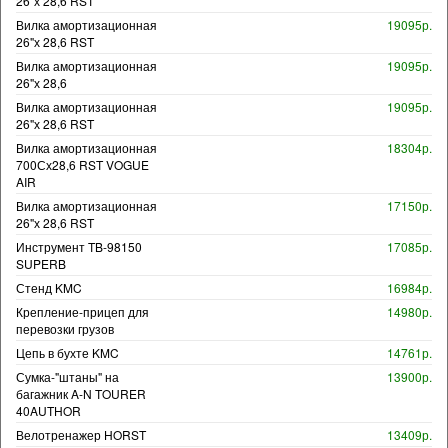
26"х 28,6 RST
Вилка амортизационная
19095р.
26"х 28,6 RST
Вилка амортизационная
19095р.
26"х 28,6
Вилка амортизационная
19095р.
26"х 28,6 RST
Вилка амортизационная
18304р.
700Сх28,6 RST VOGUE
AIR
Вилка амортизационная
17150р.
26"х 28,6 RST
Инструмент TB-98150
17085р.
SUPERB
Стенд KMC
16984р.
Крепление-прицеп для
14980р.
перевозки грузов
Цепь в бухте KMC
14761р.
Сумка-"штаны" на
13900р.
багажник A-N TOURER
40AUTHOR
Велотренажер HORST
13409р.