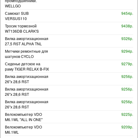
промподшипники.
WELLGO
Самокат SUB
9454р.
VERSUS110
Тросик тормозной
9438р.
W7136DB CLARK'S
Вилка амортизационная
9326р.
27,5 RST ALPHA TNL
Метчики ремонтные для
9294р.
шатунов CYCLO
Сиденье детское на
9279р.
раму TIGER RELAX B-FIX
Вилка амортизационная
9256р.
26"х 28,6 RST
Вилка амортизационная
9256р.
26"х 28,6 RST
Вилка амортизационная
9256р.
26"х 28,6 RST
Велокомпьютер VDO
9225р.
M6.1WL "ALL IN ONE"
Велокомпьютер VDO
9209р.
M6.1WL