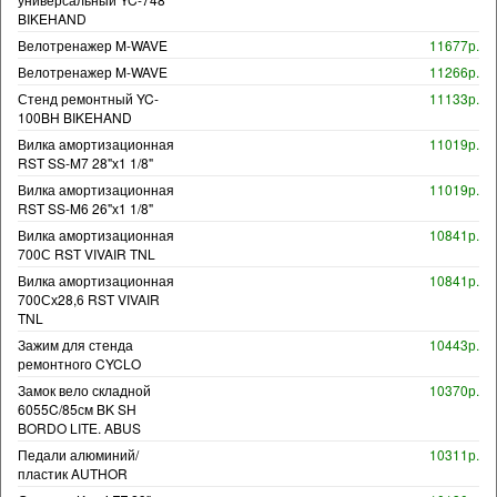
BIKEHAND
Велотренажер M-WAVE
11677р.
Велотренажер M-WAVE
11266р.
Стенд ремонтный YC-
11133р.
100BH BIKEHAND
Вилка амортизационная
11019р.
RST SS-M7 28"х1 1/8"
Вилка амортизационная
11019р.
RST SS-M6 26"х1 1/8"
Вилка амортизационная
10841р.
700С RST VIVAIR TNL
Вилка амортизационная
10841р.
700Сх28,6 RST VIVAIR
TNL
Зажим для стенда
10443р.
ремонтного CYCLO
Замок вело складной
10370р.
6055C/85см BK SH
BORDO LITE. ABUS
Педали алюминий/
10311р.
пластик AUTHOR