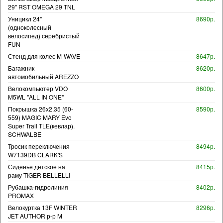
29" RST OMEGA 29 TNL
Уницикл 24"
8690р.
(одноколесный
велосипед) серебристый
FUN
Стенд для колес M-WAVE
8647р.
Багажник
8620р.
автомобильный AREZZO
Велокомпьютер VDO
8600р.
M5WL "ALL IN ONE"
Покрышка 26x2.35 (60-
8590р.
559) MAGIC MARY Evo
Super Trail TLE(кевлар).
SCHWALBE
Тросик переключения
8494р.
W7139DB CLARK'S
Сиденье детское на
8415р.
раму TIGER BELLELLI
Рубашка-гидролиния
8402р.
PROMAX
Велокуртка 13F WINTER
8296р.
JET AUTHOR р-р M