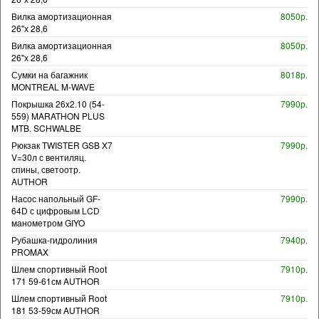
Вилка амортизационная
8050р.
26"х 28,6
Вилка амортизационная
8050р.
26"х 28,6
Сумки на багажник
8018р.
MONTREAL M-WAVE
Покрышка 26x2.10 (54-
7990р.
559) MARATHON PLUS
MTB. SCHWALBE
Рюкзак TWISTER GSB X7
7990р.
V=30л с вентиляц.
спины, светоотр.
AUTHOR
Насос напольный GF-
7990р.
64D с цифровым LCD
манометром GIYO
Рубашка-гидролиния
7940р.
PROMAX
Шлем спортивный Root
7910р.
171 59-61см AUTHOR
Шлем спортивный Root
7910р.
181 53-59см AUTHOR