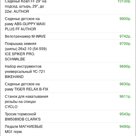
Сиденье Koari FF 29" на
10130р.
подсед. штырь, 29", до
22кг. AUTHOR
Сиденье детское на
9900р.
раму ABS-GUPPY MAXI
PLUS FF AUTHOR
Велотренажер M-WAVE
9742р.
Покрышка зимняя
9700р.
(шипы) 26x2.10 (54-559)
ICE SPIKER PRO.
SCHWALBE
Набор инструментов
9690р.
универсальный YC-721
BIKEHAND
Сиденье детское на
9630р.
раму TIGER RELAX B-FIX
Станок для накатывания
9611р.
резьбы на спицах
CYCLO
Тросик тормозной
9543р.
BW5089DB CLARK'S
Педали МАГНИЕВЫЕ
9490р.
MG1 герм.