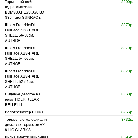
Тормозной набор
8990р.
гидравлический
BDMS30.PESS.0S0.BX
S30 пара SUNRACE
Шлем Freeride/DH
8970р.
FullFace ABS-HARD
SHELL, 56-58см.
AUTHOR
Шлем Freeride/DH
8970р.
FullFace ABS-HARD
SHELL, 54-56см.
AUTHOR
Шлем Freeride/DH
8970р.
FullFace ABS-HARD
SHELL, 52-54см.
AUTHOR
Сиденье детское на
8860р.
раму TIGER RELAX
BELLELLI
Велотренажер HORST
8756р.
Тормозные колодки для
8732р.
дисковых тормозов VX-
811C CLARK'S
Вилка амортизационная
8695р.