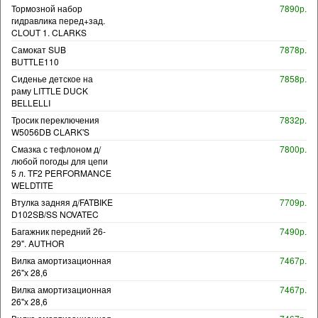
Тормозной набор
7890р.
гидравлика перед+зад.
CLOUT 1. CLARKS
Самокат SUB
7878р.
BUTTLE110
Сиденье детское на
7858р.
раму LITTLE DUCK
BELLELLI
Тросик переключения
7832р.
W5056DB CLARK'S
Смазка с тефлоном д/
7800р.
любой погоды для цепи
5 л. TF2 PERFORMANCE
WELDTITE
Втулка задняя д/FATBIKE
7709р.
D102SB/SS NOVATEC
Багажник передний 26-
7490р.
29". AUTHOR
Вилка амортизационная
7467р.
26"х 28,6
Вилка амортизационная
7467р.
26"х 28,6