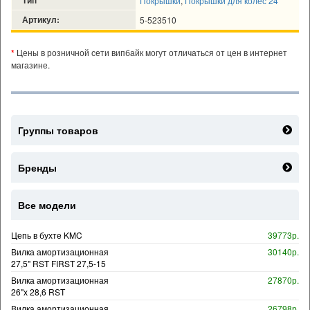
Покрышки
,
Покрышки для колес 24"
Артикул:
5-523510
*
Цены в розничной сети випбайк могут отличаться от цен в интернет
магазине.
Группы товаров
Бренды
Все модели
Цепь в бухте KMC
39773р.
Вилка амортизационная
30140р.
27,5" RST FIRST 27,5-15
Вилка амортизационная
27870р.
26"х 28,6 RST
Вилка амортизационная
26798р.