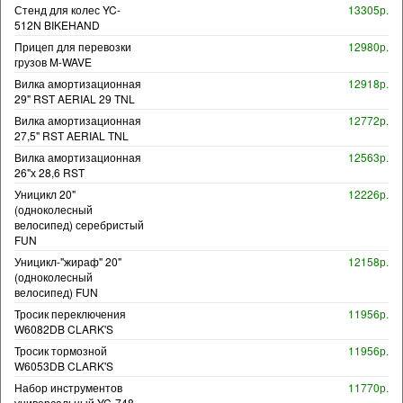
Стенд для колес YC-
13305р.
512N BIKEHAND
Прицеп для перевозки
12980р.
грузов M-WAVE
Вилка амортизационная
12918р.
29" RST AERIAL 29 TNL
Вилка амортизационная
12772р.
27,5" RST AERIAL TNL
Вилка амортизационная
12563р.
26"х 28,6 RST
Уницикл 20"
12226р.
(одноколесный
велосипед) серебристый
FUN
Уницикл-"жираф" 20"
12158р.
(одноколесный
велосипед) FUN
Тросик переключения
11956р.
W6082DB CLARK'S
Тросик тормозной
11956р.
W6053DB CLARK'S
Набор инструментов
11770р.
универсальный YC-748