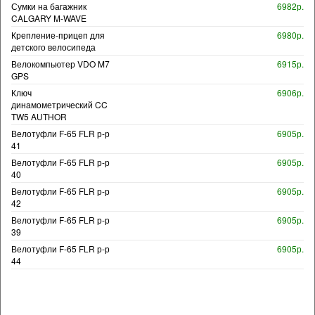
Сумки на багажник
6982р.
CALGARY M-WAVE
Крепление-прицеп для
6980р.
детского велосипеда
Велокомпьютер VDO M7
6915р.
GPS
Ключ
6906р.
динамометрический CC
TW5 AUTHOR
Велотуфли F-65 FLR р-р
6905р.
41
Велотуфли F-65 FLR р-р
6905р.
40
Велотуфли F-65 FLR р-р
6905р.
42
Велотуфли F-65 FLR р-р
6905р.
39
Велотуфли F-65 FLR р-р
6905р.
44