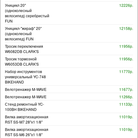
Уницикл 20"
12226р.
(одноколесный
велосипед) серебристый
FUN
Уницикл-"жираф" 20"
12158р.
(одноколесный
велосипед) FUN
Тросик переключения
11956р.
W6082DB CLARK'S
Тросик тормозной
11956р.
W6053DB CLARK'S
Набор инструментов
11770р.
универсальный YC-748
BIKEHAND
Велотренажер M-WAVE
11677р.
Велотренажер M-WAVE
11266р.
Стенд ремонтный YC-
11133р.
100BH BIKEHAND
Вилка амортизационная
11019р.
RST SS-M7 28"х1 1/8"
Вилка амортизационная
11019р.
RST SS-M6 26"х1 1/8"