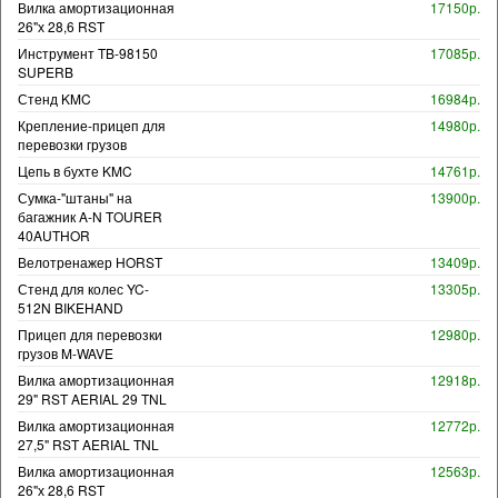
Вилка амортизационная
17150р.
26"х 28,6 RST
Инструмент TB-98150
17085р.
SUPERB
Стенд KMC
16984р.
Крепление-прицеп для
14980р.
перевозки грузов
Цепь в бухте KMC
14761р.
Сумка-"штаны" на
13900р.
багажник A-N TOURER
40AUTHOR
Велотренажер HORST
13409р.
Стенд для колес YC-
13305р.
512N BIKEHAND
Прицеп для перевозки
12980р.
грузов M-WAVE
Вилка амортизационная
12918р.
29" RST AERIAL 29 TNL
Вилка амортизационная
12772р.
27,5" RST AERIAL TNL
Вилка амортизационная
12563р.
26"х 28,6 RST