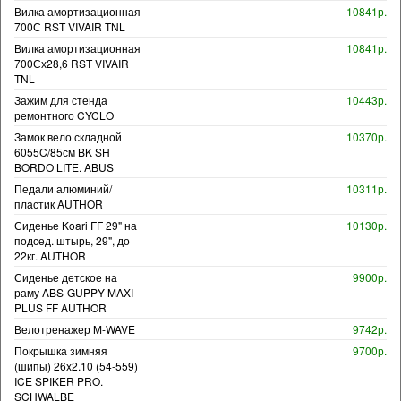
Вилка амортизационная
10841р.
700С RST VIVAIR TNL
Вилка амортизационная
10841р.
700Сх28,6 RST VIVAIR
TNL
Зажим для стенда
10443р.
ремонтного CYCLO
Замок вело складной
10370р.
6055C/85см BK SH
BORDO LITE. ABUS
Педали алюминий/
10311р.
пластик AUTHOR
Сиденье Koari FF 29" на
10130р.
подсед. штырь, 29", до
22кг. AUTHOR
Сиденье детское на
9900р.
раму ABS-GUPPY MAXI
PLUS FF AUTHOR
Велотренажер M-WAVE
9742р.
Покрышка зимняя
9700р.
(шипы) 26x2.10 (54-559)
ICE SPIKER PRO.
SCHWALBE