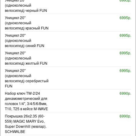
(одноколесный
велосипед) черный FUN
Уницикл 20"
6995р.
(одноколесный
велосипед) красный FUN
Уницикл 20"
6995р.
(одноколесный
велосипед) синий FUN
Уницикл 20"
6995р.
(одноколесный
велосипед) желтый FUN
Уницикл 20"
6995р.
(одноколесный
велосипед) серебристый
FUN
Набор ключ TW-2/24
6990р.
динамометрический для
головок 1/4", 3/4/5/6/8мм,
T10, T25 в кейсе M-WAVE
Покрышка 26x2.35 (60-
6990р.
559) MAGIC MARY Evo,
Super Downhill (кевлар).
SCHWALBE