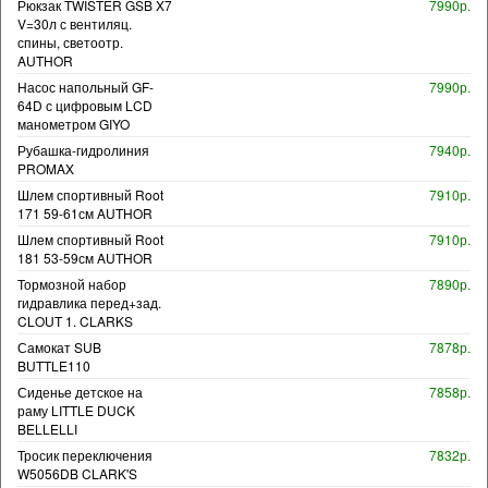
Рюкзак TWISTER GSB X7
7990р.
V=30л с вентиляц.
спины, светоотр.
AUTHOR
Насос напольный GF-
7990р.
64D с цифровым LCD
манометром GIYO
Рубашка-гидролиния
7940р.
PROMAX
Шлем спортивный Root
7910р.
171 59-61см AUTHOR
Шлем спортивный Root
7910р.
181 53-59см AUTHOR
Тормозной набор
7890р.
гидравлика перед+зад.
CLOUT 1. CLARKS
Самокат SUB
7878р.
BUTTLE110
Сиденье детское на
7858р.
раму LITTLE DUCK
BELLELLI
Тросик переключения
7832р.
W5056DB CLARK'S