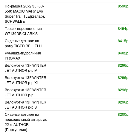
Покрышка 26x2.35 (60-
8590р.
559) MAGIC MARY Evo
Super Trail TLE(кевлар).
SCHWALBE
Тросик переключения
8494р.
W7139DB CLARK'S
Сиденье детское на
8415р.
раму TIGER BELLELLI
Рубашка-гидролиния
8402р.
PROMAX
Велокуртка 13F WINTER
8296р.
JET AUTHOR р-р M
Велокуртка 13F WINTER
8296р.
JET AUTHOR р-р XL
Велокуртка 13F WINTER
8296р.
JET AUTHOR р-р L
Велокуртка 13F WINTER
8296р.
JET AUTHOR р-р S
Сиденье детское на
8200р.
подседельный штырь до
22 кг AUTHOR
(Португалия)