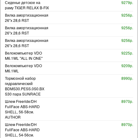
Сиденье детское на
9279р.
раму TIGER RELAX B-FIX
Вилка амортизационная
9256р.
26"х 28,6 RST
Вилка амортизационная
9256р.
26"х 28,6 RST
Вилка амортизационная
9256р.
26"х 28,6 RST
Велокомпьютер VDO
9225р.
M6.1WL "ALL IN ONE"
Велокомпьютер VDO
9209р.
M6.1WL
Тормозной набор
8990р.
гидравлический
BDMS30.PESS.0S0.BX
S30 пара SUNRACE
Шлем Freeride/DH
8970р.
FullFace ABS-HARD
SHELL, 56-58см.
AUTHOR
Шлем Freeride/DH
8970р.
FullFace ABS-HARD
SHELL, 54-56см.