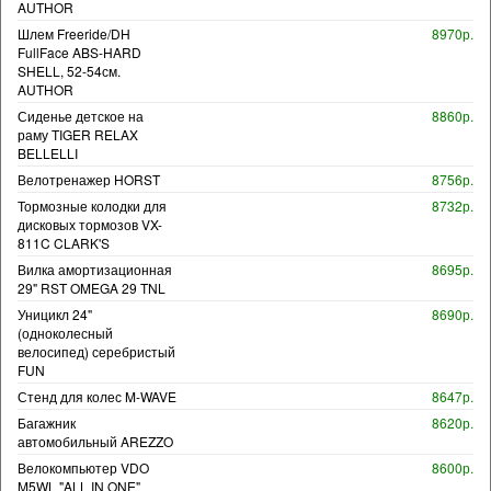
AUTHOR
Шлем Freeride/DH
8970р.
FullFace ABS-HARD
SHELL, 52-54см.
AUTHOR
Сиденье детское на
8860р.
раму TIGER RELAX
BELLELLI
Велотренажер HORST
8756р.
Тормозные колодки для
8732р.
дисковых тормозов VX-
811C CLARK'S
Вилка амортизационная
8695р.
29" RST OMEGA 29 TNL
Уницикл 24"
8690р.
(одноколесный
велосипед) серебристый
FUN
Стенд для колес M-WAVE
8647р.
Багажник
8620р.
автомобильный AREZZO
Велокомпьютер VDO
8600р.
M5WL "ALL IN ONE"