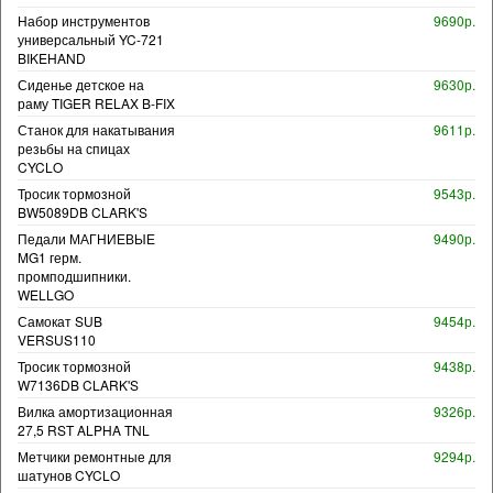
Набор инструментов
9690р.
универсальный YC-721
BIKEHAND
Сиденье детское на
9630р.
раму TIGER RELAX B-FIX
Станок для накатывания
9611р.
резьбы на спицах
CYCLO
Тросик тормозной
9543р.
BW5089DB CLARK'S
Педали МАГНИЕВЫЕ
9490р.
MG1 герм.
промподшипники.
WELLGO
Самокат SUB
9454р.
VERSUS110
Тросик тормозной
9438р.
W7136DB CLARK'S
Вилка амортизационная
9326р.
27,5 RST ALPHA TNL
Метчики ремонтные для
9294р.
шатунов CYCLO