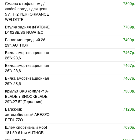
Смазка с тефлоном д/
7800р.
любой погоды для цепи
5 л. TF2 PERFORMANCE
WELDTITE
Втулка задняя д/FATBIKE
7709р.
D102SB/SS NOVATEC
Багажник передний 26-
7490р.
29". AUTHOR
Вилка амортизационная
7467р.
26"х 28,6
Вилка амортизационная
7467р.
26"х 28,6
Вилка амортизационная
7467р.
26"х 28,6
Крылья SKS комплект X-
7300р.
BLADE + SHOCKBLADE
29"+27.5" (Германия)
Багажник
7120р.
автомобильный AREZZO
PERUZZO
Шлем спортивный Root
7090р.
181 59-61см AUTHOR
Уницикл 20"
6995р.