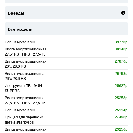
Бренды
Все модели
Цепь в бухте KMC
39773р.
Вилка амортизационная
30140р.
27,5" RST FIRST 27,5-15
Вилка амортизационная
27870р.
26"х 28,6 RST
Вилка амортизационная
26798р.
26"х 28,6 RST
Инструмент TB-19454
25627р.
SUPERB
Вилка амортизационная
25258р.
27,5" RST FIRST 27,5-15
Цепь в бухте KMC
25114р.
Прицеп для перевозки
24490р.
детей или грузов
Вилка амортизационная
23256р.