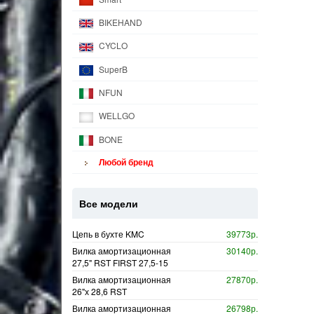
BIKEHAND
CYCLO
SuperB
NFUN
WELLGO
BONE
Любой бренд
Все модели
Цепь в бухте KMC
39773р.
Вилка амортизационная
30140р.
27,5" RST FIRST 27,5-15
Вилка амортизационная
27870р.
26"х 28,6 RST
Вилка амортизационная
26798р.