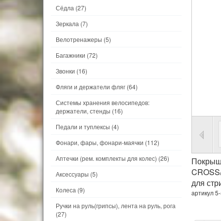
Сёдла
(27)
Зеркала
(7)
Велотренажеры
(5)
Багажники
(72)
Звонки
(16)
Фляги и держатели фляг
(64)
Системы хранения велосипедов:
держатели, стенды
(16)
Педали и туплексы
(4)
Фонари, фары, фонари-маячки
(112)
Аптечки (рем. комплекты для колес)
(26)
Покрыш
CROSS/U
Аксессуары
(5)
для стр
Колеса
(9)
артикул 5
Ручки на руль(грипсы), лента на руль, рога
(27)