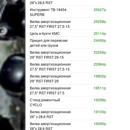
26"х 28,6 RST
Инструмент TB-19454
25627р.
SUPERB
Вилка амортизационная
25258р.
27,5" RST FIRST 27,5-15
Цепь в бухте KMC
25114р.
Прицеп для перевозки
24490р.
детей или грузов
Вилка амортизационная
23256р.
29" RST FIRST 29-15
Вилка амортизационная
22964р.
27,5" RST FIRST 27,5-15
Вилка амортизационная
19802р.
29" RST FIRST 29
Вилка амортизационная
19511р.
27,5" RST FIRST 27,5
Стенд ремонтный
19299р.
CYCLO
Вилка амортизационная
19103р.
26" х 28,6 RST
Вилка амортизационная
19095р.
26"х 28,6 RST