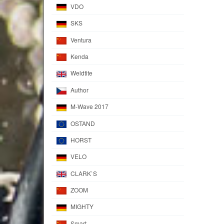
VDO
SKS
Ventura
Kenda
Weldtite
Author
M-Wave 2017
OSTAND
HORST
VELO
CLARK`S
ZOOM
MIGHTY
Smart