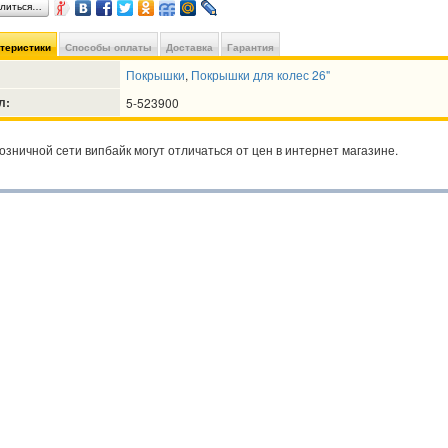
литься…
ктеристики
Способы оплаты
Доставка
Гарантия
Покрышки
,
Покрышки для колес 26"
л:
5-523900
озничной сети випбайк могут отличаться от цен в интернет магазине.