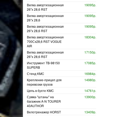
Вилка амортизационная
19095р.
26"х 28,6 RST
Вилка амортизационная
19095р.
26"х 28,6
Вилка амортизационная
19095р.
26"х 28,6 RST
Вилка амортизационная
18304р.
700Сх28,6 RST VOGUE
AIR
Вилка амортизационная
17150р.
26"х 28,6 RST
Инструмент TB-98150
17085р.
SUPERB
Стенд KMC
16984р.
Крепление-прицеп для
14980р.
перевозки грузов
Цепь в бухте KMC
14761р.
Сумка-"штаны" на
13900р.
багажник A-N TOURER
40AUTHOR
Велотренажер HORST
13409р.