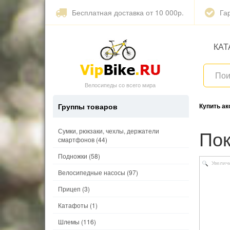
Бесплатная доставка от 10 000р.
Га
КАТ
Велосипеды со всего мира
Группы товаров
Купить а
П
Сумки, рюкзаки, чехлы, держатели
смартфонов
(44)
Подножки
(58)
Увелич
Велосипедные насосы
(97)
Прицеп
(3)
Катафоты
(1)
Шлемы
(116)