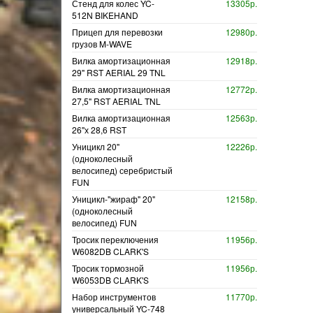
Стенд для колес YC-
13305р.
512N BIKEHAND
Прицеп для перевозки
12980р.
грузов M-WAVE
Вилка амортизационная
12918р.
29" RST AERIAL 29 TNL
Вилка амортизационная
12772р.
27,5" RST AERIAL TNL
Вилка амортизационная
12563р.
26"х 28,6 RST
Уницикл 20"
12226р.
(одноколесный
велосипед) серебристый
FUN
Уницикл-"жираф" 20"
12158р.
(одноколесный
велосипед) FUN
Тросик переключения
11956р.
W6082DB CLARK'S
Тросик тормозной
11956р.
W6053DB CLARK'S
Набор инструментов
11770р.
универсальный YC-748