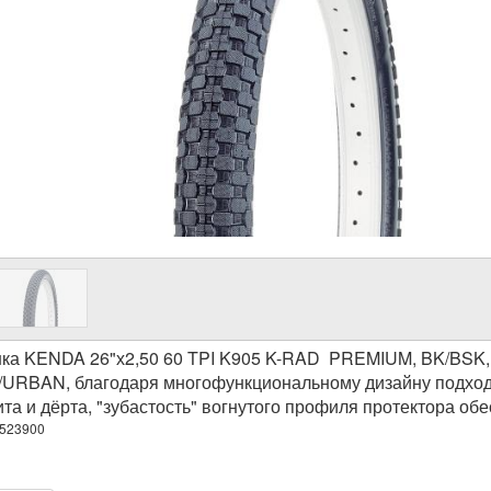
ка KENDA 26"х2,50 60 TPI K905 K-RAD PREMIUM, BK/BSK, 
RBAN, благодаря многофункциональному дизайну подходит 
ита и дёрта, "зубастость" вогнутого профиля протектора о
-523900