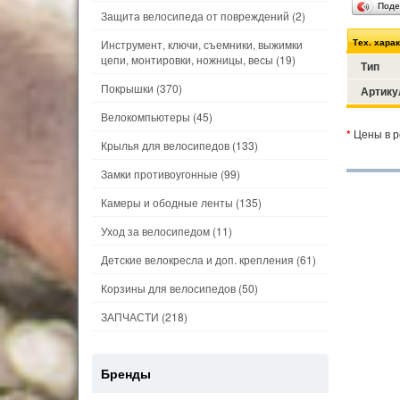
Поде
Защита велосипеда от повреждений
(2)
Тех. хара
Инструмент, ключи, съемники, выжимки
цепи, монтировки, ножницы, весы
(19)
Тип
Покрышки
(370)
Артику
Велокомпьютеры
(45)
*
Цены в р
Крылья для велосипедов
(133)
Замки противоугонные
(99)
Камеры и ободные ленты
(135)
Уход за велосипедом
(11)
Детские велокресла и доп. крепления
(61)
Корзины для велосипедов
(50)
ЗАПЧАСТИ
(218)
Бренды