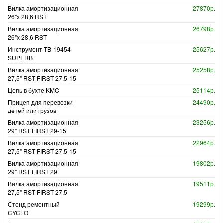
Вилка амортизационная
27870р.
26"х 28,6 RST
Вилка амортизационная
26798р.
26"х 28,6 RST
Инструмент TB-19454
25627р.
SUPERB
Вилка амортизационная
25258р.
27,5" RST FIRST 27,5-15
Цепь в бухте KMC
25114р.
Прицеп для перевозки
24490р.
детей или грузов
Вилка амортизационная
23256р.
29" RST FIRST 29-15
Вилка амортизационная
22964р.
27,5" RST FIRST 27,5-15
Вилка амортизационная
19802р.
29" RST FIRST 29
Вилка амортизационная
19511р.
27,5" RST FIRST 27,5
Стенд ремонтный
19299р.
CYCLO