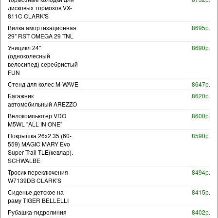
дисковых тормозов VX-
811C CLARK'S
Вилка амортизационная
8695р.
29" RST OMEGA 29 TNL
Уницикл 24"
8690р.
(одноколесный
велосипед) серебристый
FUN
Стенд для колес M-WAVE
8647р.
Багажник
8620р.
автомобильный AREZZO
Велокомпьютер VDO
8600р.
M5WL "ALL IN ONE"
Покрышка 26x2.35 (60-
8590р.
559) MAGIC MARY Evo
Super Trail TLE(кевлар).
SCHWALBE
Тросик переключения
8494р.
W7139DB CLARK'S
Сиденье детское на
8415р.
раму TIGER BELLELLI
Рубашка-гидролиния
8402р.