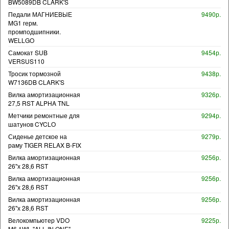
BW5089DB CLARK'S
Педали МАГНИЕВЫЕ
9490р.
MG1 герм.
промподшипники.
WELLGO
Самокат SUB
9454р.
VERSUS110
Тросик тормозной
9438р.
W7136DB CLARK'S
Вилка амортизационная
9326р.
27,5 RST ALPHA TNL
Метчики ремонтные для
9294р.
шатунов CYCLO
Сиденье детское на
9279р.
раму TIGER RELAX B-FIX
Вилка амортизационная
9256р.
26"х 28,6 RST
Вилка амортизационная
9256р.
26"х 28,6 RST
Вилка амортизационная
9256р.
26"х 28,6 RST
Велокомпьютер VDO
9225р.
M6.1WL "ALL IN ONE"