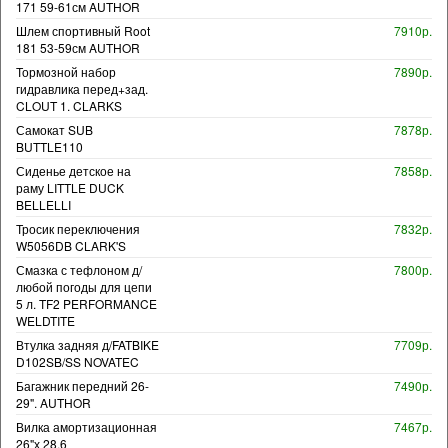
171 59-61см AUTHOR
Шлем спортивный Root
7910р.
181 53-59см AUTHOR
Тормозной набор
7890р.
гидравлика перед+зад.
CLOUT 1. CLARKS
Самокат SUB
7878р.
BUTTLE110
Сиденье детское на
7858р.
раму LITTLE DUCK
BELLELLI
Тросик переключения
7832р.
W5056DB CLARK'S
Смазка с тефлоном д/
7800р.
любой погоды для цепи
5 л. TF2 PERFORMANCE
WELDTITE
Втулка задняя д/FATBIKE
7709р.
D102SB/SS NOVATEC
Багажник передний 26-
7490р.
29". AUTHOR
Вилка амортизационная
7467р.
26"х 28,6