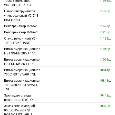
Тросик тормозной
11956р.
W6053DB CLARK'S
Набор инструментов
11770р.
универсальный YC-748
BIKEHAND
Велотренажер M-WAVE
11677р.
Велотренажер M-WAVE
11266р.
Стенд ремонтный YC-
11133р.
100BH BIKEHAND
Вилка амортизационная
11019р.
RST SS-M7 28"х1 1/8"
Вилка амортизационная
11019р.
RST SS-M6 26"х1 1/8"
Вилка амортизационная
10841р.
700С RST VIVAIR TNL
Вилка амортизационная
10841р.
700Сх28,6 RST VIVAIR
TNL
Зажим для стенда
10443р.
ремонтного CYCLO
Замок вело складной
10370р.
6055C/85см BK SH
BORDO LITE. ABUS