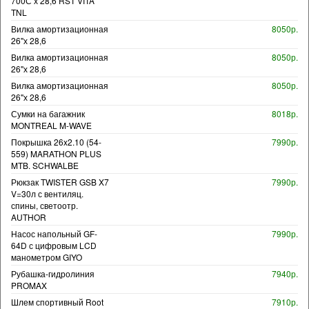
700С х 28,6 RST VITA
TNL
Вилка амортизационная
8050р.
26"х 28,6
Вилка амортизационная
8050р.
26"х 28,6
Вилка амортизационная
8050р.
26"х 28,6
Сумки на багажник
8018р.
MONTREAL M-WAVE
Покрышка 26x2.10 (54-
7990р.
559) MARATHON PLUS
MTB. SCHWALBE
Рюкзак TWISTER GSB X7
7990р.
V=30л с вентиляц.
спины, светоотр.
AUTHOR
Насос напольный GF-
7990р.
64D с цифровым LCD
манометром GIYO
Рубашка-гидролиния
7940р.
PROMAX
Шлем спортивный Root
7910р.