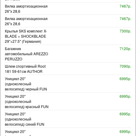
Вилка амортизационная
7467р.
26"х 28,6
Вилка амортизационная
7467р.
26"х 28,6
Крылья SKS комплект X-
7300р.
BLADE + SHOCKBLADE
29"+27.5" (Германия)
Багажник
7120р.
автомобильный AREZZO
PERUZZO
Шлем спортивный Root
7090р.
181 59-61см AUTHOR
Уницикл 20"
6995р.
(одноколесный
велосипед) черный FUN
Уницикл 20"
6995р.
(одноколесный
велосипед) красный FUN
Уницикл 20"
6995р.
(одноколесный
велосипед) синий FUN
Уницикл 20"
6995р.