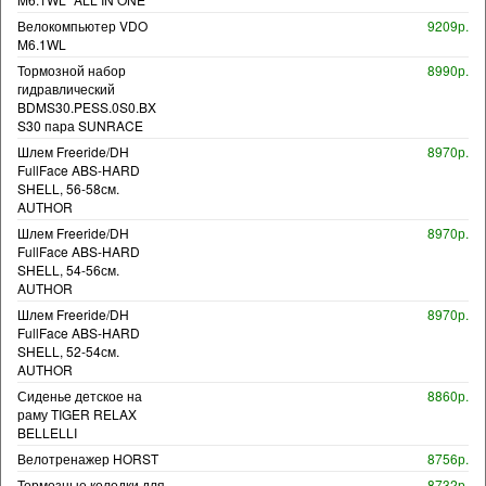
Велокомпьютер VDO
9209р.
M6.1WL
Тормозной набор
8990р.
гидравлический
BDMS30.PESS.0S0.BX
S30 пара SUNRACE
Шлем Freeride/DH
8970р.
FullFace ABS-HARD
SHELL, 56-58см.
AUTHOR
Шлем Freeride/DH
8970р.
FullFace ABS-HARD
SHELL, 54-56см.
AUTHOR
Шлем Freeride/DH
8970р.
FullFace ABS-HARD
SHELL, 52-54см.
AUTHOR
Сиденье детское на
8860р.
раму TIGER RELAX
BELLELLI
Велотренажер HORST
8756р.
Тормозные колодки для
8732р.