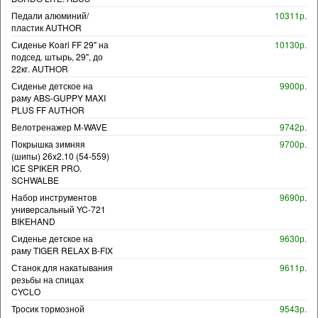
Педали алюминий/
10311р.
пластик AUTHOR
Сиденье Koari FF 29" на
10130р.
подсед. штырь, 29", до
22кг. AUTHOR
Сиденье детское на
9900р.
раму ABS-GUPPY MAXI
PLUS FF AUTHOR
Велотренажер M-WAVE
9742р.
Покрышка зимняя
9700р.
(шипы) 26x2.10 (54-559)
ICE SPIKER PRO.
SCHWALBE
Набор инструментов
9690р.
универсальный YC-721
BIKEHAND
Сиденье детское на
9630р.
раму TIGER RELAX B-FIX
Станок для накатывания
9611р.
резьбы на спицах
CYCLO
Тросик тормозной
9543р.