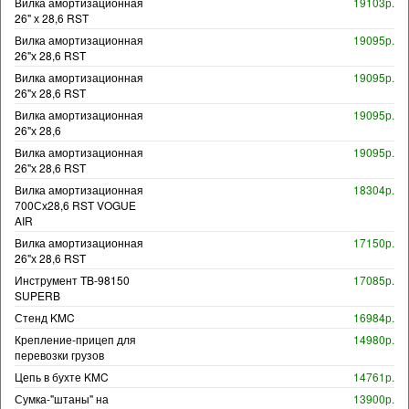
Вилка амортизационная
19103р.
26" х 28,6 RST
Вилка амортизационная
19095р.
26"х 28,6 RST
Вилка амортизационная
19095р.
26"х 28,6 RST
Вилка амортизационная
19095р.
26"х 28,6
Вилка амортизационная
19095р.
26"х 28,6 RST
Вилка амортизационная
18304р.
700Сх28,6 RST VOGUE
AIR
Вилка амортизационная
17150р.
26"х 28,6 RST
Инструмент TB-98150
17085р.
SUPERB
Стенд KMC
16984р.
Крепление-прицеп для
14980р.
перевозки грузов
Цепь в бухте KMC
14761р.
Сумка-"штаны" на
13900р.