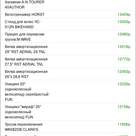
багажник A-N TOURER
40AUTHOR
Велотренажер HORST
13409р.
Стенд для колес YC-
13305р.
512N BIKEHAND
Прицеп для перевозки
12980р.
грузов M-WAVE
Вилка амортизационная
12918р.
29" RST AERIAL 29 TNL
Вилка амортизационная
12772р.
27,5" RST AERIAL TNL
Вилка амортизационная
12563р.
26"х 28,6 RST
Уницикл 20"
12226р.
(одноколесный
велосипед) серебристый
FUN
Уницикл-"жираф" 20"
12158р.
(одноколесный
велосипед) FUN
Тросик переключения
11956р.
W6082DB CLARK'S