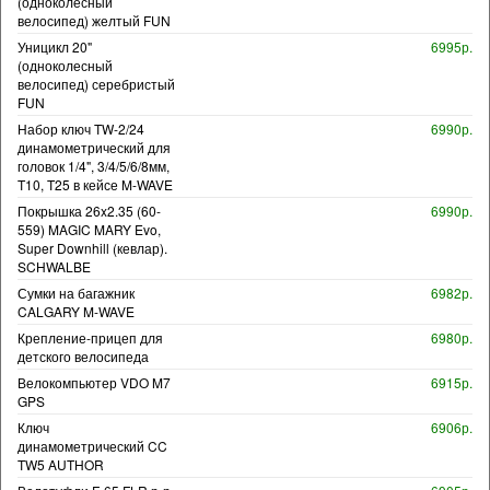
(одноколесный
велосипед) желтый FUN
Уницикл 20"
6995р.
(одноколесный
велосипед) серебристый
FUN
Набор ключ TW-2/24
6990р.
динамометрический для
головок 1/4", 3/4/5/6/8мм,
T10, T25 в кейсе M-WAVE
Покрышка 26x2.35 (60-
6990р.
559) MAGIC MARY Evo,
Super Downhill (кевлар).
SCHWALBE
Сумки на багажник
6982р.
CALGARY M-WAVE
Крепление-прицеп для
6980р.
детского велосипеда
Велокомпьютер VDO M7
6915р.
GPS
Ключ
6906р.
динамометрический CC
TW5 AUTHOR