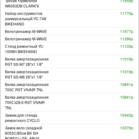
Тросик тормозной
11956р.
W6053DB CLARK'S
Набор инструментов
11770р.
универсальный YC-748
BIKEHAND
Велотренажер M-WAVE
11677р.
Велотренажер M-WAVE
11266р.
Стенд ремонтный YC-
11133р.
100BH BIKEHAND
Вилка амортизационная
11019р.
RST SS-M7 28"х1 1/8"
Вилка амортизационная
11019р.
RST SS-M6 26"х1 1/8"
Вилка амортизационная
10841р.
700С RST VIVAIR TNL
Вилка амортизационная
10841р.
700Сх28,6 RST VIVAIR
TNL
Зажим для стенда
10443р.
ремонтного CYCLO
Замок вело складной
10370р.
6055C/85см BK SH
BORDO LITE. ABUS