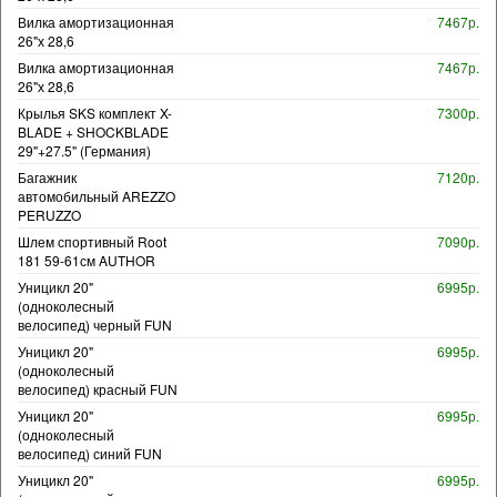
Вилка амортизационная
7467р.
26"х 28,6
Вилка амортизационная
7467р.
26"х 28,6
Крылья SKS комплект X-
7300р.
BLADE + SHOCKBLADE
29"+27.5" (Германия)
Багажник
7120р.
автомобильный AREZZO
PERUZZO
Шлем спортивный Root
7090р.
181 59-61см AUTHOR
Уницикл 20"
6995р.
(одноколесный
велосипед) черный FUN
Уницикл 20"
6995р.
(одноколесный
велосипед) красный FUN
Уницикл 20"
6995р.
(одноколесный
велосипед) синий FUN
Уницикл 20"
6995р.