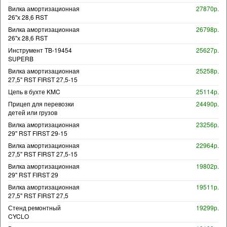
Вилка амортизационная
27870р.
26"х 28,6 RST
Вилка амортизационная
26798р.
26"х 28,6 RST
Инструмент TB-19454
25627р.
SUPERB
Вилка амортизационная
25258р.
27,5" RST FIRST 27,5-15
Цепь в бухте KMC
25114р.
Прицеп для перевозки
24490р.
детей или грузов
Вилка амортизационная
23256р.
29" RST FIRST 29-15
Вилка амортизационная
22964р.
27,5" RST FIRST 27,5-15
Вилка амортизационная
19802р.
29" RST FIRST 29
Вилка амортизационная
19511р.
27,5" RST FIRST 27,5
Стенд ремонтный
19299р.
CYCLO