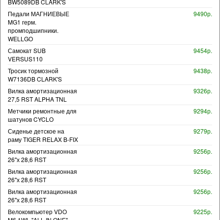
BW5089DB CLARK'S
Педали МАГНИЕВЫЕ
9490р.
MG1 герм.
промподшипники.
WELLGO
Самокат SUB
9454р.
VERSUS110
Тросик тормозной
9438р.
W7136DB CLARK'S
Вилка амортизационная
9326р.
27,5 RST ALPHA TNL
Метчики ремонтные для
9294р.
шатунов CYCLO
Сиденье детское на
9279р.
раму TIGER RELAX B-FIX
Вилка амортизационная
9256р.
26"х 28,6 RST
Вилка амортизационная
9256р.
26"х 28,6 RST
Вилка амортизационная
9256р.
26"х 28,6 RST
Велокомпьютер VDO
9225р.
M6.1WL "ALL IN ONE"