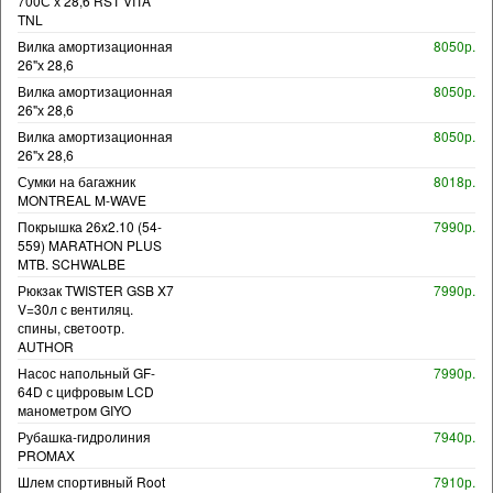
700С х 28,6 RST VITA
TNL
Вилка амортизационная
8050р.
26"х 28,6
Вилка амортизационная
8050р.
26"х 28,6
Вилка амортизационная
8050р.
26"х 28,6
Сумки на багажник
8018р.
MONTREAL M-WAVE
Покрышка 26x2.10 (54-
7990р.
559) MARATHON PLUS
MTB. SCHWALBE
Рюкзак TWISTER GSB X7
7990р.
V=30л с вентиляц.
спины, светоотр.
AUTHOR
Насос напольный GF-
7990р.
64D с цифровым LCD
манометром GIYO
Рубашка-гидролиния
7940р.
PROMAX
Шлем спортивный Root
7910р.