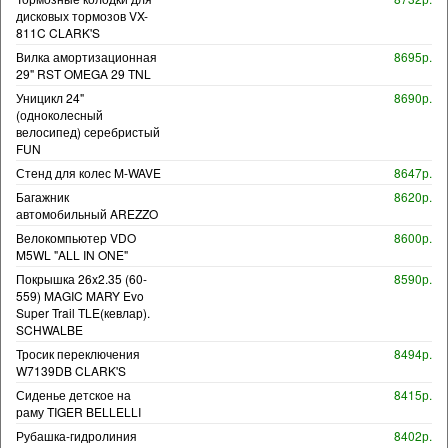
дисковых тормозов VX-
811C CLARK'S
Вилка амортизационная
8695р.
29" RST OMEGA 29 TNL
Уницикл 24"
8690р.
(одноколесный
велосипед) серебристый
FUN
Стенд для колес M-WAVE
8647р.
Багажник
8620р.
автомобильный AREZZO
Велокомпьютер VDO
8600р.
M5WL "ALL IN ONE"
Покрышка 26x2.35 (60-
8590р.
559) MAGIC MARY Evo
Super Trail TLE(кевлар).
SCHWALBE
Тросик переключения
8494р.
W7139DB CLARK'S
Сиденье детское на
8415р.
раму TIGER BELLELLI
Рубашка-гидролиния
8402р.