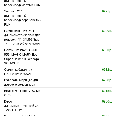
(одноколесный
велосипед) желтый FUN
Уницикл 20"
6995р.
(одноколесный
велосипед) серебристый
FUN
Набор ключ TW-2/24
6990р.
динамометрический для
головок 1/4", 3/4/5/6/8мм,
T10, T25 в кейсе M-WAVE
Покрышка 26x2.35 (60-
6990р.
559) MAGIC MARY Evo,
Super Downhill (кевлар).
SCHWALBE
Сумки на багажник
6982р.
CALGARY M-WAVE
Крепление-прицеп для
6980р.
детского велосипеда
Велокомпьютер VDO M7
6915р.
GPS
Ключ
6906р.
динамометрический CC
TW5 AUTHOR