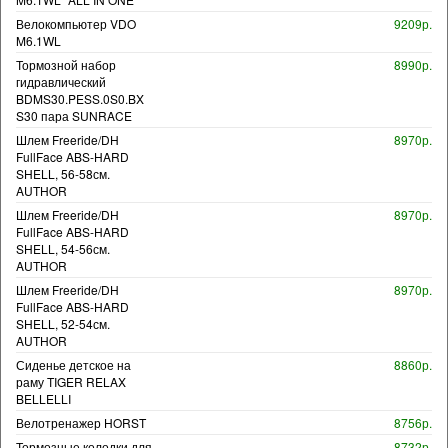
Велокомпьютер VDO
9209р.
M6.1WL
Тормозной набор
8990р.
гидравлический
BDMS30.PESS.0S0.BX
S30 пара SUNRACE
Шлем Freeride/DH
8970р.
FullFace ABS-HARD
SHELL, 56-58см.
AUTHOR
Шлем Freeride/DH
8970р.
FullFace ABS-HARD
SHELL, 54-56см.
AUTHOR
Шлем Freeride/DH
8970р.
FullFace ABS-HARD
SHELL, 52-54см.
AUTHOR
Сиденье детское на
8860р.
раму TIGER RELAX
BELLELLI
Велотренажер HORST
8756р.
Тормозные колодки для
8732р.