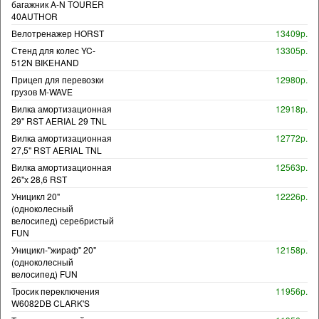
багажник A-N TOURER
40AUTHOR
Велотренажер HORST
13409р.
Стенд для колес YC-
13305р.
512N BIKEHAND
Прицеп для перевозки
12980р.
грузов M-WAVE
Вилка амортизационная
12918р.
29" RST AERIAL 29 TNL
Вилка амортизационная
12772р.
27,5" RST AERIAL TNL
Вилка амортизационная
12563р.
26"х 28,6 RST
Уницикл 20"
12226р.
(одноколесный
велосипед) серебристый
FUN
Уницикл-"жираф" 20"
12158р.
(одноколесный
велосипед) FUN
Тросик переключения
11956р.
W6082DB CLARK'S