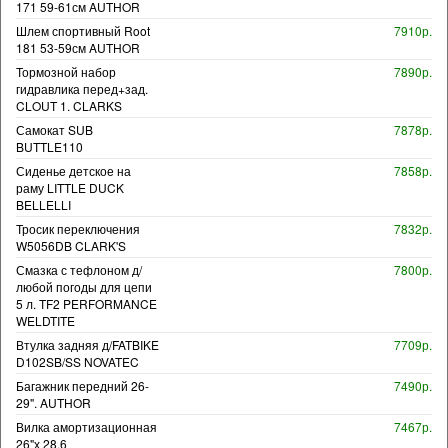
171 59-61см AUTHOR
Шлем спортивный Root
7910р.
181 53-59см AUTHOR
Тормозной набор
7890р.
гидравлика перед+зад.
CLOUT 1. CLARKS
Самокат SUB
7878р.
BUTTLE110
Сиденье детское на
7858р.
раму LITTLE DUCK
BELLELLI
Тросик переключения
7832р.
W5056DB CLARK'S
Смазка с тефлоном д/
7800р.
любой погоды для цепи
5 л. TF2 PERFORMANCE
WELDTITE
Втулка задняя д/FATBIKE
7709р.
D102SB/SS NOVATEC
Багажник передний 26-
7490р.
29". AUTHOR
Вилка амортизационная
7467р.
26"х 28,6