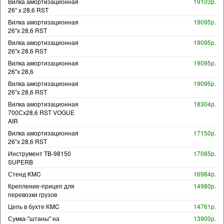
Вилка амортизационная
19103р.
26" х 28,6 RST
Вилка амортизационная
19095р.
26"х 28,6 RST
Вилка амортизационная
19095р.
26"х 28,6 RST
Вилка амортизационная
19095р.
26"х 28,6
Вилка амортизационная
19095р.
26"х 28,6 RST
Вилка амортизационная
18304р.
700Сх28,6 RST VOGUE
AIR
Вилка амортизационная
17150р.
26"х 28,6 RST
Инструмент TB-98150
17085р.
SUPERB
Стенд KMC
16984р.
Крепление-прицеп для
14980р.
перевозки грузов
Цепь в бухте KMC
14761р.
Сумка-"штаны" на
13900р.