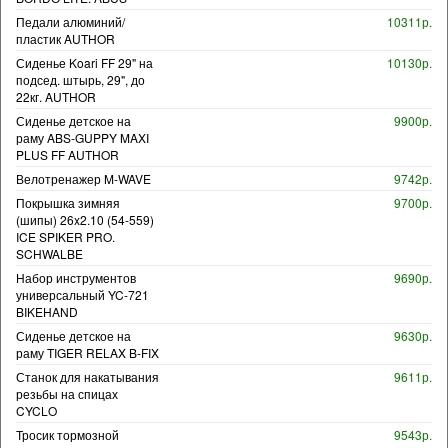
Педали алюминий/
10311р.
пластик AUTHOR
Сиденье Koari FF 29" на
10130р.
подсед. штырь, 29", до
22кг. AUTHOR
Сиденье детское на
9900р.
раму ABS-GUPPY MAXI
PLUS FF AUTHOR
Велотренажер M-WAVE
9742р.
Покрышка зимняя
9700р.
(шипы) 26x2.10 (54-559)
ICE SPIKER PRO.
SCHWALBE
Набор инструментов
9690р.
универсальный YC-721
BIKEHAND
Сиденье детское на
9630р.
раму TIGER RELAX B-FIX
Станок для накатывания
9611р.
резьбы на спицах
CYCLO
Тросик тормозной
9543р.