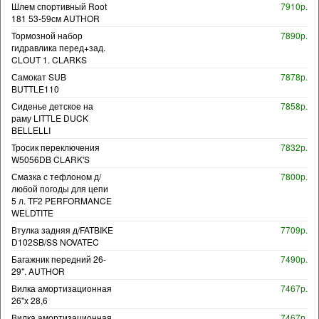
Шлем спортивный Root
7910р.
181 53-59см AUTHOR
Тормозной набор
7890р.
гидравлика перед+зад.
CLOUT 1. CLARKS
Самокат SUB
7878р.
BUTTLE110
Сиденье детское на
7858р.
раму LITTLE DUCK
BELLELLI
Тросик переключения
7832р.
W5056DB CLARK'S
Смазка с тефлоном д/
7800р.
любой погоды для цепи
5 л. TF2 PERFORMANCE
WELDTITE
Втулка задняя д/FATBIKE
7709р.
D102SB/SS NOVATEC
Багажник передний 26-
7490р.
29". AUTHOR
Вилка амортизационная
7467р.
26"х 28,6
Вилка амортизационная
7467р.