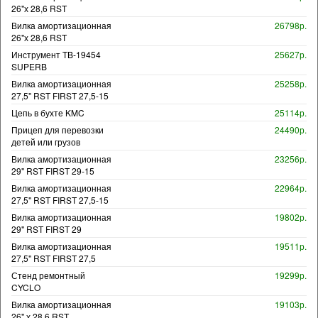
26"х 28,6 RST
Вилка амортизационная
26798р.
26"х 28,6 RST
Инструмент TB-19454
25627р.
SUPERB
Вилка амортизационная
25258р.
27,5" RST FIRST 27,5-15
Цепь в бухте KMC
25114р.
Прицеп для перевозки
24490р.
детей или грузов
Вилка амортизационная
23256р.
29" RST FIRST 29-15
Вилка амортизационная
22964р.
27,5" RST FIRST 27,5-15
Вилка амортизационная
19802р.
29" RST FIRST 29
Вилка амортизационная
19511р.
27,5" RST FIRST 27,5
Стенд ремонтный
19299р.
CYCLO
Вилка амортизационная
19103р.
26" х 28,6 RST