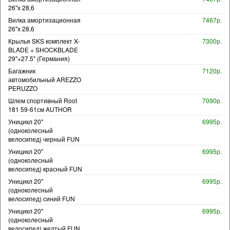
26"х 28,6
Вилка амортизационная
7467р.
26"х 28,6
Крылья SKS комплект X-
7300р.
BLADE + SHOCKBLADE
29"+27.5" (Германия)
Багажник
7120р.
автомобильный AREZZO
PERUZZO
Шлем спортивный Root
7090р.
181 59-61см AUTHOR
Уницикл 20"
6995р.
(одноколесный
велосипед) черный FUN
Уницикл 20"
6995р.
(одноколесный
велосипед) красный FUN
Уницикл 20"
6995р.
(одноколесный
велосипед) синий FUN
Уницикл 20"
6995р.
(одноколесный
велосипед) желтый FUN