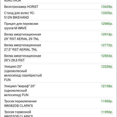
40AUTHOR
Велотренажер HORST
13409р.
Стенд для колес YC-
13305р.
512N BIKEHAND
Прицеп для перевозки
12980р.
грузов M-WAVE
Вилка амортизационная
12918р.
29" RST AERIAL 29 TNL
Вилка амортизационная
12772р.
27,5" RST AERIAL TNL
Вилка амортизационная
12563р.
26"х 28,6 RST
Уницикл 20"
12226р.
(одноколесный
велосипед) серебристый
FUN
Уницикл-"жираф" 20"
12158р.
(одноколесный
велосипед) FUN
Тросик переключения
11956р.
W6082DB CLARK'S
Тросик тормозной
11956р.
W6053DB CLARK'S