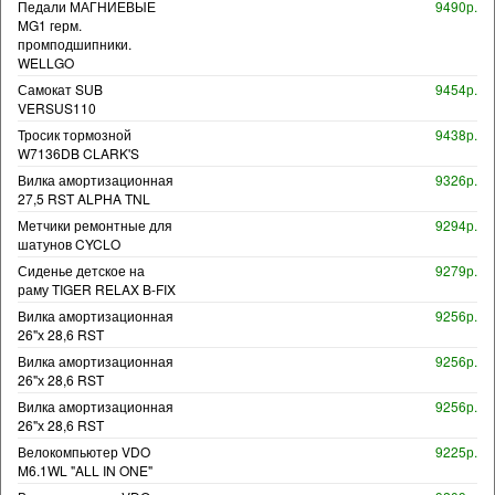
Педали МАГНИЕВЫЕ
9490р.
MG1 герм.
промподшипники.
WELLGO
Самокат SUB
9454р.
VERSUS110
Тросик тормозной
9438р.
W7136DB CLARK'S
Вилка амортизационная
9326р.
27,5 RST ALPHA TNL
Метчики ремонтные для
9294р.
шатунов CYCLO
Сиденье детское на
9279р.
раму TIGER RELAX B-FIX
Вилка амортизационная
9256р.
26"х 28,6 RST
Вилка амортизационная
9256р.
26"х 28,6 RST
Вилка амортизационная
9256р.
26"х 28,6 RST
Велокомпьютер VDO
9225р.
M6.1WL "ALL IN ONE"