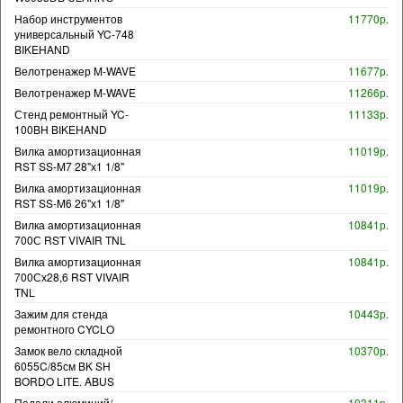
Набор инструментов
11770р.
универсальный YC-748
BIKEHAND
Велотренажер M-WAVE
11677р.
Велотренажер M-WAVE
11266р.
Стенд ремонтный YC-
11133р.
100BH BIKEHAND
Вилка амортизационная
11019р.
RST SS-M7 28"х1 1/8"
Вилка амортизационная
11019р.
RST SS-M6 26"х1 1/8"
Вилка амортизационная
10841р.
700С RST VIVAIR TNL
Вилка амортизационная
10841р.
700Сх28,6 RST VIVAIR
TNL
Зажим для стенда
10443р.
ремонтного CYCLO
Замок вело складной
10370р.
6055C/85см BK SH
BORDO LITE. ABUS
Педали алюминий/
10311р.