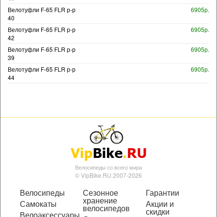
Велотуфли F-65 FLR р-р
6905р.
40
Велотуфли F-65 FLR р-р
6905р.
42
Велотуфли F-65 FLR р-р
6905р.
39
Велотуфли F-65 FLR р-р
6905р.
44
Велосипеды со всего мира
© VipBike.RU 2007-2026
Велосипеды
Сезонное
Гарантии
хранение
Самокаты
Акции и
велосипедов
скидки
Велоаксессуары