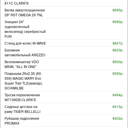
811C CLARK'S
Вилка амортизационная
8695р.
29" RST OMEGA 29 TNL
Уницикл 24"
8690р.
(одноколесный
велосипед) серебристый
FUN
Стенд для колес M-WAVE
8647р.
Багажник
8620р.
автомобильный AREZZO
Велокомпьютер VDO
8600р.
M5WL "ALL IN ONE"
Покрышка 26x2.35 (60-
8590р.
559) MAGIC MARY Evo
Super Trail TLE(кевлар).
SCHWALBE
Тросик переключения
8494р.
W7139DB CLARK'S
Сиденье детское на
8415р.
раму TIGER BELLELLI
Рубашка-гидролиния
8402р.
PROMAX