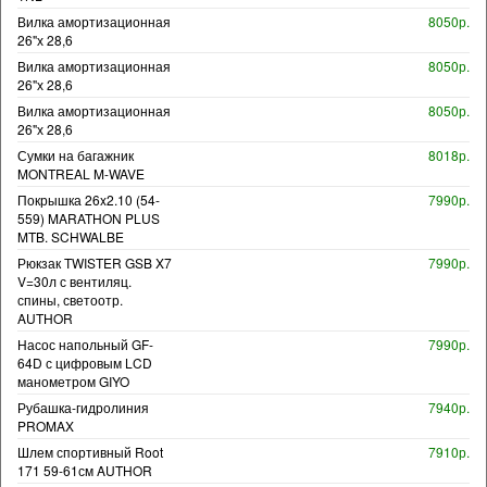
Вилка амортизационная
8050р.
26"х 28,6
Вилка амортизационная
8050р.
26"х 28,6
Вилка амортизационная
8050р.
26"х 28,6
Сумки на багажник
8018р.
MONTREAL M-WAVE
Покрышка 26x2.10 (54-
7990р.
559) MARATHON PLUS
MTB. SCHWALBE
Рюкзак TWISTER GSB X7
7990р.
V=30л с вентиляц.
спины, светоотр.
AUTHOR
Насос напольный GF-
7990р.
64D с цифровым LCD
манометром GIYO
Рубашка-гидролиния
7940р.
PROMAX
Шлем спортивный Root
7910р.
171 59-61см AUTHOR