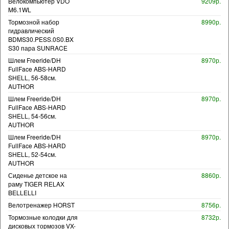
Велокомпьютер VDO
9209р.
M6.1WL
Тормозной набор
8990р.
гидравлический
BDMS30.PESS.0S0.BX
S30 пара SUNRACE
Шлем Freeride/DH
8970р.
FullFace ABS-HARD
SHELL, 56-58см.
AUTHOR
Шлем Freeride/DH
8970р.
FullFace ABS-HARD
SHELL, 54-56см.
AUTHOR
Шлем Freeride/DH
8970р.
FullFace ABS-HARD
SHELL, 52-54см.
AUTHOR
Сиденье детское на
8860р.
раму TIGER RELAX
BELLELLI
Велотренажер HORST
8756р.
Тормозные колодки для
8732р.
дисковых тормозов VX-