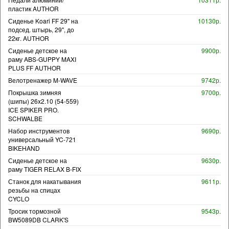
пластик AUTHOR
Сиденье Koari FF 29" на
10130р.
подсед. штырь, 29", до
22кг. AUTHOR
Сиденье детское на
9900р.
раму ABS-GUPPY MAXI
PLUS FF AUTHOR
Велотренажер M-WAVE
9742р.
Покрышка зимняя
9700р.
(шипы) 26x2.10 (54-559)
ICE SPIKER PRO.
SCHWALBE
Набор инструментов
9690р.
универсальный YC-721
BIKEHAND
Сиденье детское на
9630р.
раму TIGER RELAX B-FIX
Станок для накатывания
9611р.
резьбы на спицах
CYCLO
Тросик тормозной
9543р.
BW5089DB CLARK'S