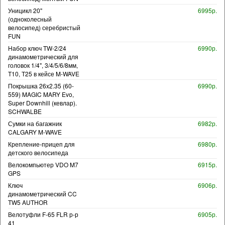
Уницикл 20"
6995р.
(одноколесный
велосипед) серебристый
FUN
Набор ключ TW-2/24
6990р.
динамометрический для
головок 1/4", 3/4/5/6/8мм,
T10, T25 в кейсе M-WAVE
Покрышка 26x2.35 (60-
6990р.
559) MAGIC MARY Evo,
Super Downhill (кевлар).
SCHWALBE
Сумки на багажник
6982р.
CALGARY M-WAVE
Крепление-прицеп для
6980р.
детского велосипеда
Велокомпьютер VDO M7
6915р.
GPS
Ключ
6906р.
динамометрический CC
TW5 AUTHOR
Велотуфли F-65 FLR р-р
6905р.
41