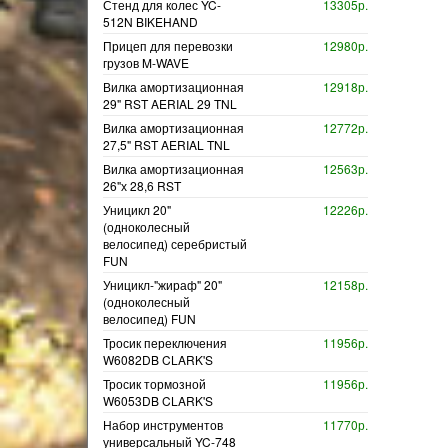
Стенд для колес YC-
13305р.
512N BIKEHAND
Прицеп для перевозки
12980р.
грузов M-WAVE
Вилка амортизационная
12918р.
29" RST AERIAL 29 TNL
Вилка амортизационная
12772р.
27,5" RST AERIAL TNL
Вилка амортизационная
12563р.
26"х 28,6 RST
Уницикл 20"
12226р.
(одноколесный
велосипед) серебристый
FUN
Уницикл-"жираф" 20"
12158р.
(одноколесный
велосипед) FUN
Тросик переключения
11956р.
W6082DB CLARK'S
Тросик тормозной
11956р.
W6053DB CLARK'S
Набор инструментов
11770р.
универсальный YC-748