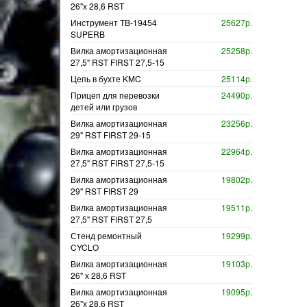
26"х 28,6 RST
Инструмент TB-19454
25627р.
SUPERB
Вилка амортизационная
25258р.
27,5" RST FIRST 27,5-15
Цепь в бухте KMC
25114р.
Прицеп для перевозки
24490р.
детей или грузов
Вилка амортизационная
23256р.
29" RST FIRST 29-15
Вилка амортизационная
22964р.
27,5" RST FIRST 27,5-15
Вилка амортизационная
19802р.
29" RST FIRST 29
Вилка амортизационная
19511р.
27,5" RST FIRST 27,5
Стенд ремонтный
19299р.
CYCLO
Вилка амортизационная
19103р.
26" х 28,6 RST
Вилка амортизационная
19095р.
26"х 28,6 RST