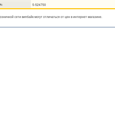
л:
5-524750
озничной сети випбайк могут отличаться от цен в интернет магазине.