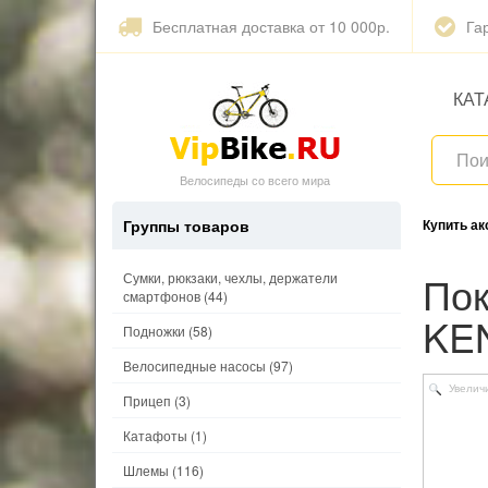
Бесплатная доставка от 10 000р.
Га
КАТ
Велосипеды со всего мира
Группы товаров
Купить а
Покрышка 26"х2.10 (52-559) K1153 APTOR 30TPI
Сумки, рюкзаки, чехлы, держатели
смартфонов
(44)
KE
Подножки
(58)
Велосипедные насосы
(97)
Увелич
Прицеп
(3)
Катафоты
(1)
Шлемы
(116)