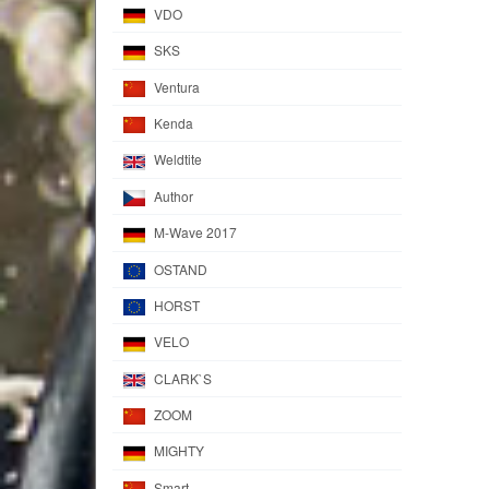
VDO
SKS
Ventura
Kenda
Weldtite
Author
M-Wave 2017
OSTAND
HORST
VELO
CLARK`S
ZOOM
MIGHTY
Smart