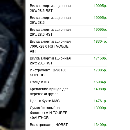
Вилка амортизационная
19095р.
26"х 28,6 RST
Вилка амортизационная
19095р.
26"х 28,6
Вилка амортизационная
19095р.
26"х 28,6 RST
Вилка амортизационная
18304р.
700Сх28,6 RST VOGUE
AIR
Вилка амортизационная
17150р.
26"х 28,6 RST
Инструмент TB-98150
17085р.
SUPERB
Стенд KMC
16984р.
Крепление-прицеп для
14980р.
перевозки грузов
Цепь в бухте KMC
14761р.
Сумка-"штаны" на
13900р.
багажник A-N TOURER
40AUTHOR
Велотренажер HORST
13409р.