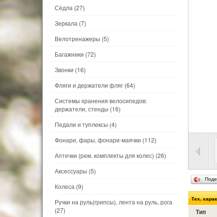
Сёдла
(27)
Зеркала
(7)
Велотренажеры
(5)
Багажники
(72)
Звонки
(16)
Фляги и держатели фляг
(64)
Системы хранения велосипедов:
держатели, стенды
(16)
Педали и туплексы
(4)
Фонари, фары, фонари-маячки
(112)
Аптечки (рем. комплекты для колес)
(26)
Аксессуары
(5)
Поде
Колеса
(9)
Тех. хара
Ручки на руль(грипсы), лента на руль, рога
(27)
Тип