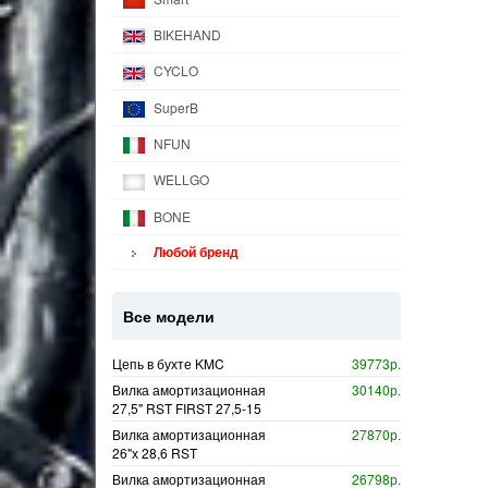
BIKEHAND
CYCLO
SuperB
NFUN
WELLGO
BONE
Любой бренд
Все модели
Цепь в бухте KMC
39773р.
Вилка амортизационная
30140р.
27,5" RST FIRST 27,5-15
Вилка амортизационная
27870р.
26"х 28,6 RST
Вилка амортизационная
26798р.