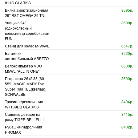
811C CLARK'S
Вилка амортизационная
8695р.
29" RST OMEGA 29 TNL
Уницикл 24"
8690р.
(одноколесный
велосипед) серебристый
FUN
Стенд для колес M-WAVE
8647р.
Багажник
8620р.
автомобильный AREZZO
Велокомпьютер VDO
8600р.
M5WL "ALL IN ONE"
Покрышка 26x2.35 (60-
8590р.
559) MAGIC MARY Evo
Super Trail TLE(кевлар).
SCHWALBE
Тросик переключения
8494р.
W7139DB CLARK'S
Сиденье детское на
8415р.
раму TIGER BELLELLI
Рубашка-гидролиния
8402р.
PROMAX