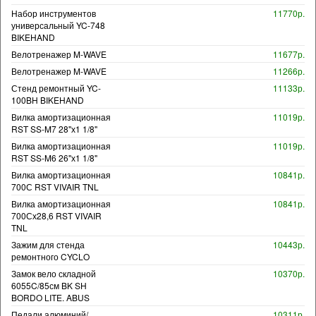
Набор инструментов
11770р.
универсальный YC-748
BIKEHAND
Велотренажер M-WAVE
11677р.
Велотренажер M-WAVE
11266р.
Стенд ремонтный YC-
11133р.
100BH BIKEHAND
Вилка амортизационная
11019р.
RST SS-M7 28"х1 1/8"
Вилка амортизационная
11019р.
RST SS-M6 26"х1 1/8"
Вилка амортизационная
10841р.
700С RST VIVAIR TNL
Вилка амортизационная
10841р.
700Сх28,6 RST VIVAIR
TNL
Зажим для стенда
10443р.
ремонтного CYCLO
Замок вело складной
10370р.
6055C/85см BK SH
BORDO LITE. ABUS
Педали алюминий/
10311р.