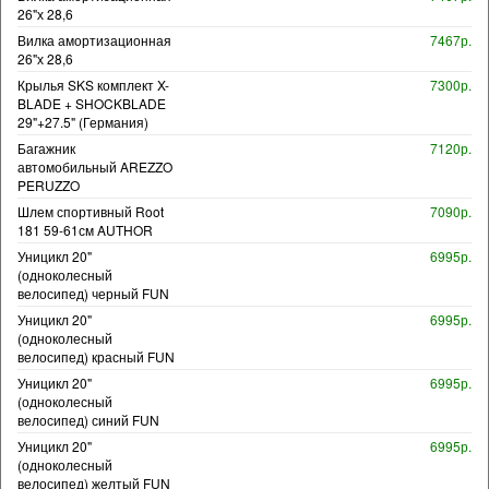
26"х 28,6
Вилка амортизационная
7467р.
26"х 28,6
Крылья SKS комплект X-
7300р.
BLADE + SHOCKBLADE
29"+27.5" (Германия)
Багажник
7120р.
автомобильный AREZZO
PERUZZO
Шлем спортивный Root
7090р.
181 59-61см AUTHOR
Уницикл 20"
6995р.
(одноколесный
велосипед) черный FUN
Уницикл 20"
6995р.
(одноколесный
велосипед) красный FUN
Уницикл 20"
6995р.
(одноколесный
велосипед) синий FUN
Уницикл 20"
6995р.
(одноколесный
велосипед) желтый FUN