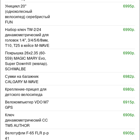
Уницикл 20"
6995р.
(одноколесный
велосипед) серебристый
FUN
Набор ключ TW-2/24
6990р.
динамометрический для
головок 1/4", 3/4/5/6/8мм,
T10, T25 в кейсе M-WAVE
Покрышка 26x2.35 (60-
6990р.
559) MAGIC MARY Evo,
Super Downhill (кевлар).
SCHWALBE
Сумки на багажник
6982р.
CALGARY M-WAVE
Крепление-прицеп для
6980р.
детского велосипеда
Велокомпьютер VDO M7
6915р.
GPS
Ключ
6906р.
динамометрический CC
TW5 AUTHOR
Велотуфли F-65 FLR р-р
6905р.
41