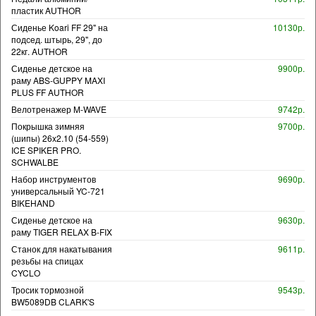
пластик AUTHOR
Сиденье Koari FF 29" на
10130р.
подсед. штырь, 29", до
22кг. AUTHOR
Сиденье детское на
9900р.
раму ABS-GUPPY MAXI
PLUS FF AUTHOR
Велотренажер M-WAVE
9742р.
Покрышка зимняя
9700р.
(шипы) 26x2.10 (54-559)
ICE SPIKER PRO.
SCHWALBE
Набор инструментов
9690р.
универсальный YC-721
BIKEHAND
Сиденье детское на
9630р.
раму TIGER RELAX B-FIX
Станок для накатывания
9611р.
резьбы на спицах
CYCLO
Тросик тормозной
9543р.
BW5089DB CLARK'S