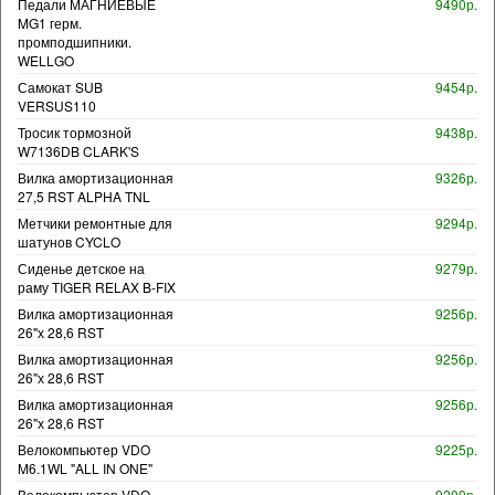
Педали МАГНИЕВЫЕ
9490р.
MG1 герм.
промподшипники.
WELLGO
Самокат SUB
9454р.
VERSUS110
Тросик тормозной
9438р.
W7136DB CLARK'S
Вилка амортизационная
9326р.
27,5 RST ALPHA TNL
Метчики ремонтные для
9294р.
шатунов CYCLO
Сиденье детское на
9279р.
раму TIGER RELAX B-FIX
Вилка амортизационная
9256р.
26"х 28,6 RST
Вилка амортизационная
9256р.
26"х 28,6 RST
Вилка амортизационная
9256р.
26"х 28,6 RST
Велокомпьютер VDO
9225р.
M6.1WL "ALL IN ONE"
Велокомпьютер VDO
9209р.