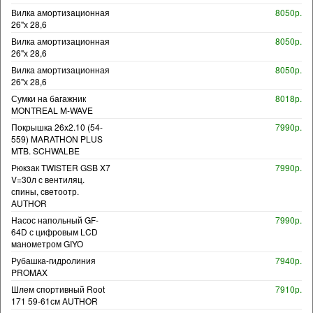
Вилка амортизационная
8050р.
26"х 28,6
Вилка амортизационная
8050р.
26"х 28,6
Вилка амортизационная
8050р.
26"х 28,6
Сумки на багажник
8018р.
MONTREAL M-WAVE
Покрышка 26x2.10 (54-
7990р.
559) MARATHON PLUS
MTB. SCHWALBE
Рюкзак TWISTER GSB X7
7990р.
V=30л с вентиляц.
спины, светоотр.
AUTHOR
Насос напольный GF-
7990р.
64D с цифровым LCD
манометром GIYO
Рубашка-гидролиния
7940р.
PROMAX
Шлем спортивный Root
7910р.
171 59-61см AUTHOR