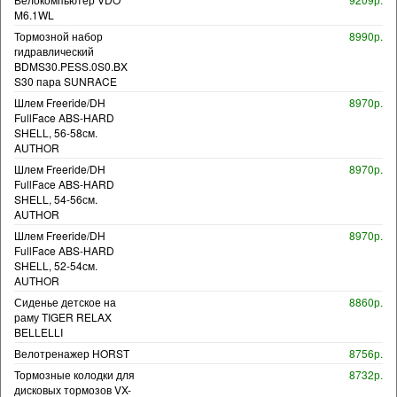
M6.1WL
Тормозной набор
8990р.
гидравлический
BDMS30.PESS.0S0.BX
S30 пара SUNRACE
Шлем Freeride/DH
8970р.
FullFace ABS-HARD
SHELL, 56-58см.
AUTHOR
Шлем Freeride/DH
8970р.
FullFace ABS-HARD
SHELL, 54-56см.
AUTHOR
Шлем Freeride/DH
8970р.
FullFace ABS-HARD
SHELL, 52-54см.
AUTHOR
Сиденье детское на
8860р.
раму TIGER RELAX
BELLELLI
Велотренажер HORST
8756р.
Тормозные колодки для
8732р.
дисковых тормозов VX-