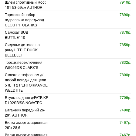
Шлем спортивный Root
7910р.
181 53-59см AUTHOR
Тормозной набор
7890р.
гидравлика перед+зад.
CLOUT 1. CLARKS
Самокат SUB
7878р.
BUTTLE110
Сиденье детское на
7858р.
раму LITTLE DUCK
BELLELLI
Тросик переключения
7832р.
W5056DB CLARK'S
Смазка с тефлоном д/
7800р.
любой погоды для цепи
5 л. TF2 PERFORMANCE
WELDTITE
Втулка задняя д/FATBIKE
7709р.
D102SB/SS NOVATEC
Багажник передний 26-
7490р.
29". AUTHOR
Вилка амортизационная
7467р.
26"х 28,6
Вилка амортизационная
7467р.