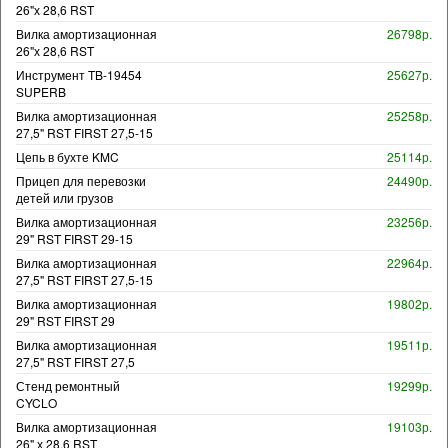
26"х 28,6 RST
Вилка амортизационная
26798р.
26"х 28,6 RST
Инструмент TB-19454
25627р.
SUPERB
Вилка амортизационная
25258р.
27,5" RST FIRST 27,5-15
Цепь в бухте KMC
25114р.
Прицеп для перевозки
24490р.
детей или грузов
Вилка амортизационная
23256р.
29" RST FIRST 29-15
Вилка амортизационная
22964р.
27,5" RST FIRST 27,5-15
Вилка амортизационная
19802р.
29" RST FIRST 29
Вилка амортизационная
19511р.
27,5" RST FIRST 27,5
Стенд ремонтный
19299р.
CYCLO
Вилка амортизационная
19103р.
26" х 28,6 RST