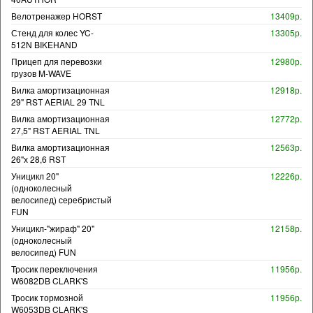
Велотренажер HORST
13409р.
Стенд для колес YC-
13305р.
512N BIKEHAND
Прицеп для перевозки
12980р.
грузов M-WAVE
Вилка амортизационная
12918р.
29" RST AERIAL 29 TNL
Вилка амортизационная
12772р.
27,5" RST AERIAL TNL
Вилка амортизационная
12563р.
26"х 28,6 RST
Уницикл 20"
12226р.
(одноколесный
велосипед) серебристый
FUN
Уницикл-"жираф" 20"
12158р.
(одноколесный
велосипед) FUN
Тросик переключения
11956р.
W6082DB CLARK'S
Тросик тормозной
11956р.
W6053DB CLARK'S