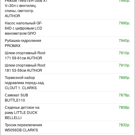
Рюкзак TWISTER GSB X7
7990р.
V=30л с вентиляц.
спины, светоотр.
AUTHOR
Насос напольный GF-
7990р.
64D с цифровым LCD
манометром GIYO
Рубашка-гидролиния
7940р.
PROMAX
Шлем спортивный Root
7910р.
171 59-61см AUTHOR
Шлем спортивный Root
7910р.
181 53-59см AUTHOR
Тормозной набор
7890р.
гидравлика перед+зад.
CLOUT 1. CLARKS
Самокат SUB
7878р.
BUTTLE110
Сиденье детское на
7858р.
раму LITTLE DUCK
BELLELLI
Тросик переключения
7832р.
W5056DB CLARK'S