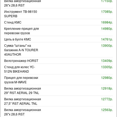
Вилка амортизационная
17150р.
26"х 28,6 RST
Инструмент TB-98150
17085р.
SUPERB
Стенд KMC
16984р.
Крепление-прицеп для
14980р.
перевозки грузов
Цепь в бухте KMC
14761р.
Сумка-"штаны" на
13900р.
багажник A-N TOURER
40AUTHOR
Велотренажер HORST
13409р.
Стенд для колес YC-
13305р.
512N BIKEHAND
Прицеп для перевозки
12980р.
грузов M-WAVE
Вилка амортизационная
12918р.
29" RST AERIAL 29 TNL
Вилка амортизационная
12772р.
27,5" RST AERIAL TNL
Вилка амортизационная
12563р.
26"х 28,6 RST