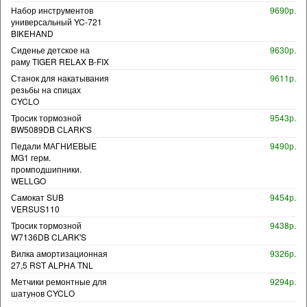
Набор инструментов
9690р.
универсальный YC-721
BIKEHAND
Сиденье детское на
9630р.
раму TIGER RELAX B-FIX
Станок для накатывания
9611р.
резьбы на спицах
CYCLO
Тросик тормозной
9543р.
BW5089DB CLARK'S
Педали МАГНИЕВЫЕ
9490р.
MG1 герм.
промподшипники.
WELLGO
Самокат SUB
9454р.
VERSUS110
Тросик тормозной
9438р.
W7136DB CLARK'S
Вилка амортизационная
9326р.
27,5 RST ALPHA TNL
Метчики ремонтные для
9294р.
шатунов CYCLO