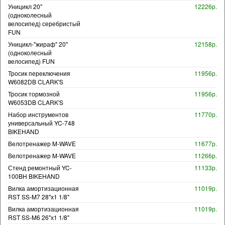
Уницикл 20"
12226р.
(одноколесный
велосипед) серебристый
FUN
Уницикл-"жираф" 20"
12158р.
(одноколесный
велосипед) FUN
Тросик переключения
11956р.
W6082DB CLARK'S
Тросик тормозной
11956р.
W6053DB CLARK'S
Набор инструментов
11770р.
универсальный YC-748
BIKEHAND
Велотренажер M-WAVE
11677р.
Велотренажер M-WAVE
11266р.
Стенд ремонтный YC-
11133р.
100BH BIKEHAND
Вилка амортизационная
11019р.
RST SS-M7 28"х1 1/8"
Вилка амортизационная
11019р.
RST SS-M6 26"х1 1/8"