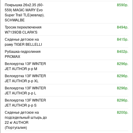
Покрышка 26x2.35 (60-
8590р.
559) MAGIC MARY Evo
Super Trail TLE(кевлар).
SCHWALBE
Тросик переключения
8494р.
W7139DB CLARK'S
Сиденье детское на
8415р.
раму TIGER BELLELLI
Рубашка-гидролиния
8402р.
PROMAX
Велокуртка 13F WINTER
8296р.
JET AUTHOR р-р M
Велокуртка 13F WINTER
8296р.
JET AUTHOR р-р XL
Велокуртка 13F WINTER
8296р.
JET AUTHOR р-р L
Велокуртка 13F WINTER
8296р.
JET AUTHOR р-р S
Сиденье детское на
8200р.
подседельный штырь до
22 кг AUTHOR
(Португалия)