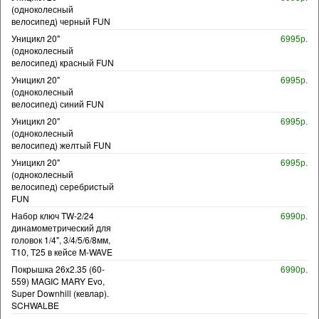
(одноколесный
велосипед) черный FUN
Уницикл 20"
6995р.
(одноколесный
велосипед) красный FUN
Уницикл 20"
6995р.
(одноколесный
велосипед) синий FUN
Уницикл 20"
6995р.
(одноколесный
велосипед) желтый FUN
Уницикл 20"
6995р.
(одноколесный
велосипед) серебристый
FUN
Набор ключ TW-2/24
6990р.
динамометрический для
головок 1/4", 3/4/5/6/8мм,
T10, T25 в кейсе M-WAVE
Покрышка 26x2.35 (60-
6990р.
559) MAGIC MARY Evo,
Super Downhill (кевлар).
SCHWALBE