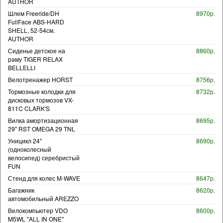
AUTHOR
Шлем Freeride/DH
8970р.
FullFace ABS-HARD
SHELL, 52-54см.
AUTHOR
Сиденье детское на
8860р.
раму TIGER RELAX
BELLELLI
Велотренажер HORST
8756р.
Тормозные колодки для
8732р.
дисковых тормозов VX-
811C CLARK'S
Вилка амортизационная
8695р.
29" RST OMEGA 29 TNL
Уницикл 24"
8690р.
(одноколесный
велосипед) серебристый
FUN
Стенд для колес M-WAVE
8647р.
Багажник
8620р.
автомобильный AREZZO
Велокомпьютер VDO
8600р.
M5WL "ALL IN ONE"