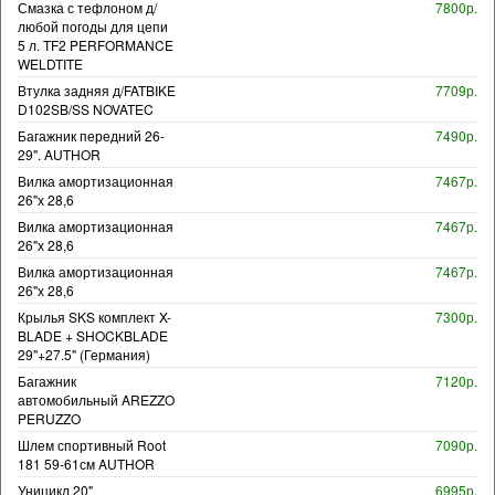
Смазка с тефлоном д/
7800р.
любой погоды для цепи
5 л. TF2 PERFORMANCE
WELDTITE
Втулка задняя д/FATBIKE
7709р.
D102SB/SS NOVATEC
Багажник передний 26-
7490р.
29". AUTHOR
Вилка амортизационная
7467р.
26"х 28,6
Вилка амортизационная
7467р.
26"х 28,6
Вилка амортизационная
7467р.
26"х 28,6
Крылья SKS комплект X-
7300р.
BLADE + SHOCKBLADE
29"+27.5" (Германия)
Багажник
7120р.
автомобильный AREZZO
PERUZZO
Шлем спортивный Root
7090р.
181 59-61см AUTHOR
Уницикл 20"
6995р.