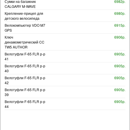
Сумки на багажник
6982р.
CALGARY M-WAVE
Крепление-прицеп для
6980р.
детского велосипеда
Велокомпьютер VDO M7
6915р.
GPS
Ключ
6906р.
динамометрический CC
TW5 AUTHOR
Велотуфли F-65 FLR р-р
6905р.
41
Велотуфли F-65 FLR р-р
6905р.
40
Велотуфли F-65 FLR р-р
6905р.
42
Велотуфли F-65 FLR р-р
6905р.
39
Велотуфли F-65 FLR р-р
6905р.
44