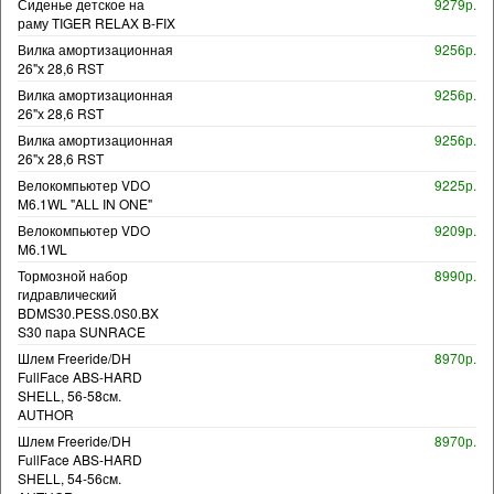
Сиденье детское на
9279р.
раму TIGER RELAX B-FIX
Вилка амортизационная
9256р.
26"х 28,6 RST
Вилка амортизационная
9256р.
26"х 28,6 RST
Вилка амортизационная
9256р.
26"х 28,6 RST
Велокомпьютер VDO
9225р.
M6.1WL "ALL IN ONE"
Велокомпьютер VDO
9209р.
M6.1WL
Тормозной набор
8990р.
гидравлический
BDMS30.PESS.0S0.BX
S30 пара SUNRACE
Шлем Freeride/DH
8970р.
FullFace ABS-HARD
SHELL, 56-58см.
AUTHOR
Шлем Freeride/DH
8970р.
FullFace ABS-HARD
SHELL, 54-56см.