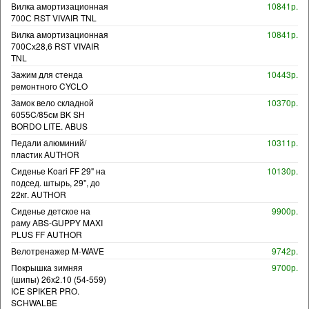
Вилка амортизационная
10841р.
700С RST VIVAIR TNL
Вилка амортизационная
10841р.
700Сх28,6 RST VIVAIR
TNL
Зажим для стенда
10443р.
ремонтного CYCLO
Замок вело складной
10370р.
6055C/85см BK SH
BORDO LITE. ABUS
Педали алюминий/
10311р.
пластик AUTHOR
Сиденье Koari FF 29" на
10130р.
подсед. штырь, 29", до
22кг. AUTHOR
Сиденье детское на
9900р.
раму ABS-GUPPY MAXI
PLUS FF AUTHOR
Велотренажер M-WAVE
9742р.
Покрышка зимняя
9700р.
(шипы) 26x2.10 (54-559)
ICE SPIKER PRO.
SCHWALBE