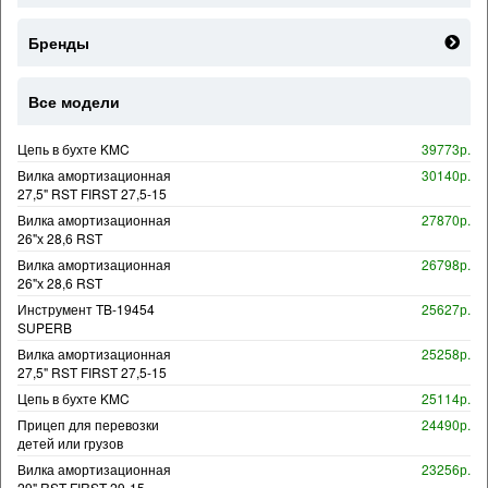
Бренды
Все модели
Цепь в бухте KMC
39773р.
Вилка амортизационная
30140р.
27,5" RST FIRST 27,5-15
Вилка амортизационная
27870р.
26"х 28,6 RST
Вилка амортизационная
26798р.
26"х 28,6 RST
Инструмент TB-19454
25627р.
SUPERB
Вилка амортизационная
25258р.
27,5" RST FIRST 27,5-15
Цепь в бухте KMC
25114р.
Прицеп для перевозки
24490р.
детей или грузов
Вилка амортизационная
23256р.
29" RST FIRST 29-15