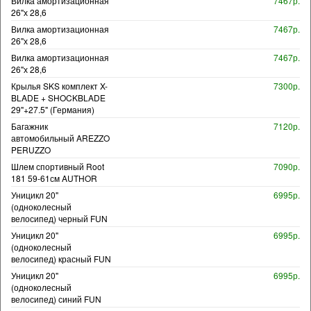
Вилка амортизационная
7467р.
26"х 28,6
Вилка амортизационная
7467р.
26"х 28,6
Вилка амортизационная
7467р.
26"х 28,6
Крылья SKS комплект X-
7300р.
BLADE + SHOCKBLADE
29"+27.5" (Германия)
Багажник
7120р.
автомобильный AREZZO
PERUZZO
Шлем спортивный Root
7090р.
181 59-61см AUTHOR
Уницикл 20"
6995р.
(одноколесный
велосипед) черный FUN
Уницикл 20"
6995р.
(одноколесный
велосипед) красный FUN
Уницикл 20"
6995р.
(одноколесный
велосипед) синий FUN