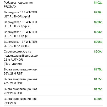
Рубашка-гидролиния
8402р.
PROMAX
Велокуртка 13F WINTER
8296р.
JET AUTHOR р-р M
Велокуртка 13F WINTER
8296р.
JET AUTHOR р-р XL
Велокуртка 13F WINTER
8296р.
JET AUTHOR р-р L
Велокуртка 13F WINTER
8296р.
JET AUTHOR р-р S
Сиденье детское на
8200р.
подседельный штырь до
22 кг AUTHOR
(Португалия)
Вилка амортизационная
8175р.
26"х 28,6 RST
Вилка амортизационная
8175р.
26"х 28,6 RST
Вилка амортизационная
8175р.
26"х 28,6 RST
Вилка амортизационная
8050р.
26"х 28,6