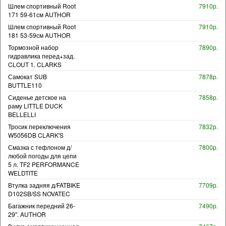
Шлем спортивный Root
7910р.
171 59-61см AUTHOR
Шлем спортивный Root
7910р.
181 53-59см AUTHOR
Тормозной набор
7890р.
гидравлика перед+зад.
CLOUT 1. CLARKS
Самокат SUB
7878р.
BUTTLE110
Сиденье детское на
7858р.
раму LITTLE DUCK
BELLELLI
Тросик переключения
7832р.
W5056DB CLARK'S
Смазка с тефлоном д/
7800р.
любой погоды для цепи
5 л. TF2 PERFORMANCE
WELDTITE
Втулка задняя д/FATBIKE
7709р.
D102SB/SS NOVATEC
Багажник передний 26-
7490р.
29". AUTHOR