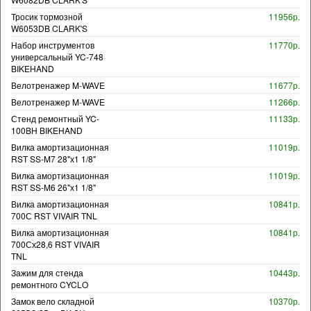
Тросик тормозной
11956р.
W6053DB CLARK'S
Набор инструментов
11770р.
универсальный YC-748
BIKEHAND
Велотренажер M-WAVE
11677р.
Велотренажер M-WAVE
11266р.
Стенд ремонтный YC-
11133р.
100BH BIKEHAND
Вилка амортизационная
11019р.
RST SS-M7 28"х1 1/8"
Вилка амортизационная
11019р.
RST SS-M6 26"х1 1/8"
Вилка амортизационная
10841р.
700С RST VIVAIR TNL
Вилка амортизационная
10841р.
700Сх28,6 RST VIVAIR
TNL
Зажим для стенда
10443р.
ремонтного CYCLO
Замок вело складной
10370р.