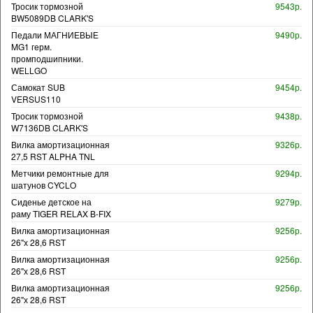
Тросик тормозной
9543р.
BW5089DB CLARK'S
Педали МАГНИЕВЫЕ
9490р.
MG1 герм.
промподшипники.
WELLGO
Самокат SUB
9454р.
VERSUS110
Тросик тормозной
9438р.
W7136DB CLARK'S
Вилка амортизационная
9326р.
27,5 RST ALPHA TNL
Метчики ремонтные для
9294р.
шатунов CYCLO
Сиденье детское на
9279р.
раму TIGER RELAX B-FIX
Вилка амортизационная
9256р.
26"х 28,6 RST
Вилка амортизационная
9256р.
26"х 28,6 RST
Вилка амортизационная
9256р.
26"х 28,6 RST