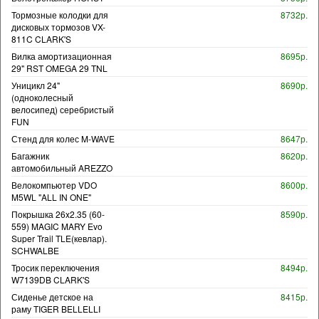
Тормозные колодки для
8732р.
дисковых тормозов VX-
811C CLARK'S
Вилка амортизационная
8695р.
29" RST OMEGA 29 TNL
Уницикл 24"
8690р.
(одноколесный
велосипед) серебристый
FUN
Стенд для колес M-WAVE
8647р.
Багажник
8620р.
автомобильный AREZZO
Велокомпьютер VDO
8600р.
M5WL "ALL IN ONE"
Покрышка 26x2.35 (60-
8590р.
559) MAGIC MARY Evo
Super Trail TLE(кевлар).
SCHWALBE
Тросик переключения
8494р.
W7139DB CLARK'S
Сиденье детское на
8415р.
раму TIGER BELLELLI