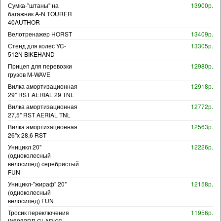
Сумка-"штаны" на
13900р.
багажник A-N TOURER
40AUTHOR
Велотренажер HORST
13409р.
Стенд для колес YC-
13305р.
512N BIKEHAND
Прицеп для перевозки
12980р.
грузов M-WAVE
Вилка амортизационная
12918р.
29" RST AERIAL 29 TNL
Вилка амортизационная
12772р.
27,5" RST AERIAL TNL
Вилка амортизационная
12563р.
26"х 28,6 RST
Уницикл 20"
12226р.
(одноколесный
велосипед) серебристый
FUN
Уницикл-"жираф" 20"
12158р.
(одноколесный
велосипед) FUN
Тросик переключения
11956р.
W6082DB CLARK'S