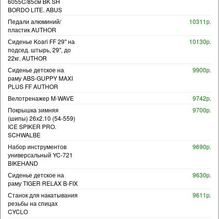
6055C/85см BK SH
BORDO LITE. ABUS
Педали алюминий/
10311р.
пластик AUTHOR
Сиденье Koari FF 29" на
10130р.
подсед. штырь, 29", до
22кг. AUTHOR
Сиденье детское на
9900р.
раму ABS-GUPPY MAXI
PLUS FF AUTHOR
Велотренажер M-WAVE
9742р.
Покрышка зимняя
9700р.
(шипы) 26x2.10 (54-559)
ICE SPIKER PRO.
SCHWALBE
Набор инструментов
9690р.
универсальный YC-721
BIKEHAND
Сиденье детское на
9630р.
раму TIGER RELAX B-FIX
Станок для накатывания
9611р.
резьбы на спицах
CYCLO