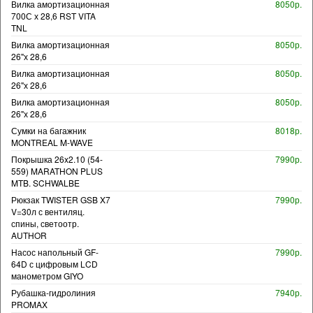
Вилка амортизационная
8050р.
700С х 28,6 RST VITA
TNL
Вилка амортизационная
8050р.
26"х 28,6
Вилка амортизационная
8050р.
26"х 28,6
Вилка амортизационная
8050р.
26"х 28,6
Сумки на багажник
8018р.
MONTREAL M-WAVE
Покрышка 26x2.10 (54-
7990р.
559) MARATHON PLUS
MTB. SCHWALBE
Рюкзак TWISTER GSB X7
7990р.
V=30л с вентиляц.
спины, светоотр.
AUTHOR
Насос напольный GF-
7990р.
64D с цифровым LCD
манометром GIYO
Рубашка-гидролиния
7940р.
PROMAX