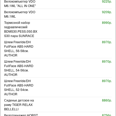
Велокомпьютер VDO
9225р.
M6.1WL "ALL IN ONE"
Велокомпьютер VDO
9209р.
M6.1WL
Тормозной набор
8990р.
гидравлический
BDMS30.PESS.0S0.BX
S30 пара SUNRACE
Шлем Freeride/DH
8970р.
FullFace ABS-HARD
SHELL, 56-58см.
AUTHOR
Шлем Freeride/DH
8970р.
FullFace ABS-HARD
SHELL, 54-56см.
AUTHOR
Шлем Freeride/DH
8970р.
FullFace ABS-HARD
SHELL, 52-54см.
AUTHOR
Сиденье детское на
8860р.
раму TIGER RELAX
BELLELLI
Велотренажер HORST
8756р.