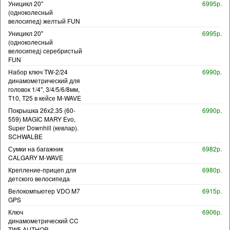
Уницикл 20"
6995р.
(одноколесный
велосипед) желтый FUN
Уницикл 20"
6995р.
(одноколесный
велосипед) серебристый
FUN
Набор ключ TW-2/24
6990р.
динамометрический для
головок 1/4", 3/4/5/6/8мм,
T10, T25 в кейсе M-WAVE
Покрышка 26x2.35 (60-
6990р.
559) MAGIC MARY Evo,
Super Downhill (кевлар).
SCHWALBE
Сумки на багажник
6982р.
CALGARY M-WAVE
Крепление-прицеп для
6980р.
детского велосипеда
Велокомпьютер VDO M7
6915р.
GPS
Ключ
6906р.
динамометрический CC
TW5 AUTHOR