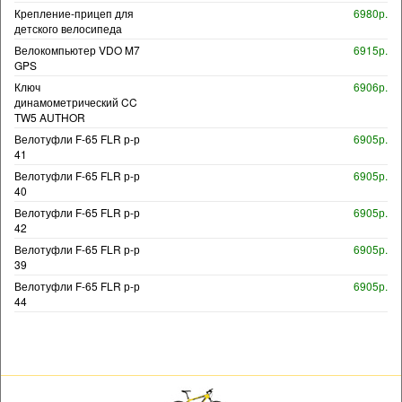
Крепление-прицеп для
6980р.
детского велосипеда
Велокомпьютер VDO M7
6915р.
GPS
Ключ
6906р.
динамометрический CC
TW5 AUTHOR
Велотуфли F-65 FLR р-р
6905р.
41
Велотуфли F-65 FLR р-р
6905р.
40
Велотуфли F-65 FLR р-р
6905р.
42
Велотуфли F-65 FLR р-р
6905р.
39
Велотуфли F-65 FLR р-р
6905р.
44