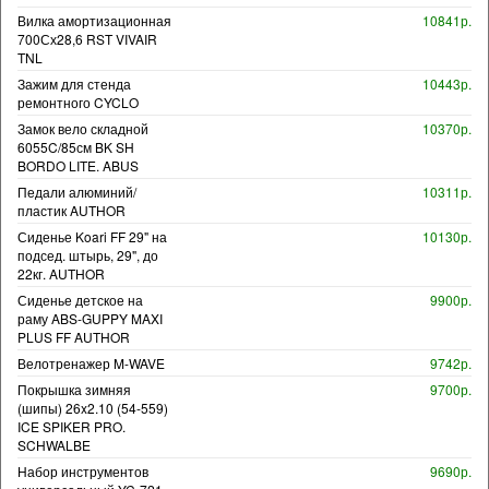
Вилка амортизационная
10841р.
700Сх28,6 RST VIVAIR
TNL
Зажим для стенда
10443р.
ремонтного CYCLO
Замок вело складной
10370р.
6055C/85см BK SH
BORDO LITE. ABUS
Педали алюминий/
10311р.
пластик AUTHOR
Сиденье Koari FF 29" на
10130р.
подсед. штырь, 29", до
22кг. AUTHOR
Сиденье детское на
9900р.
раму ABS-GUPPY MAXI
PLUS FF AUTHOR
Велотренажер M-WAVE
9742р.
Покрышка зимняя
9700р.
(шипы) 26x2.10 (54-559)
ICE SPIKER PRO.
SCHWALBE
Набор инструментов
9690р.