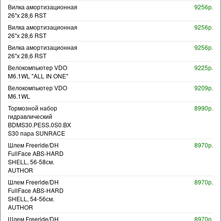
Вилка амортизационная
9256р.
26"х 28,6 RST
Вилка амортизационная
9256р.
26"х 28,6 RST
Вилка амортизационная
9256р.
26"х 28,6 RST
Велокомпьютер VDO
9225р.
M6.1WL "ALL IN ONE"
Велокомпьютер VDO
9209р.
M6.1WL
Тормозной набор
8990р.
гидравлический
BDMS30.PESS.0S0.BX
S30 пара SUNRACE
Шлем Freeride/DH
8970р.
FullFace ABS-HARD
SHELL, 56-58см.
AUTHOR
Шлем Freeride/DH
8970р.
FullFace ABS-HARD
SHELL, 54-56см.
AUTHOR
Шлем Freeride/DH
8970р.