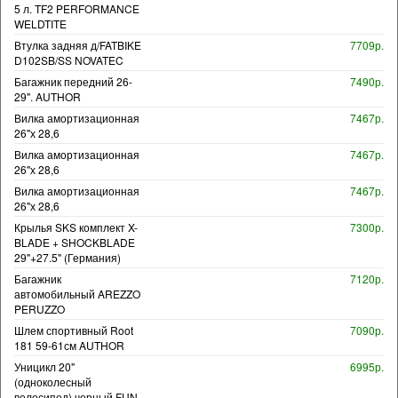
5 л. TF2 PERFORMANCE
WELDTITE
Втулка задняя д/FATBIKE
7709р.
D102SB/SS NOVATEC
Багажник передний 26-
7490р.
29". AUTHOR
Вилка амортизационная
7467р.
26"х 28,6
Вилка амортизационная
7467р.
26"х 28,6
Вилка амортизационная
7467р.
26"х 28,6
Крылья SKS комплект X-
7300р.
BLADE + SHOCKBLADE
29"+27.5" (Германия)
Багажник
7120р.
автомобильный AREZZO
PERUZZO
Шлем спортивный Root
7090р.
181 59-61см AUTHOR
Уницикл 20"
6995р.
(одноколесный
велосипед) черный FUN