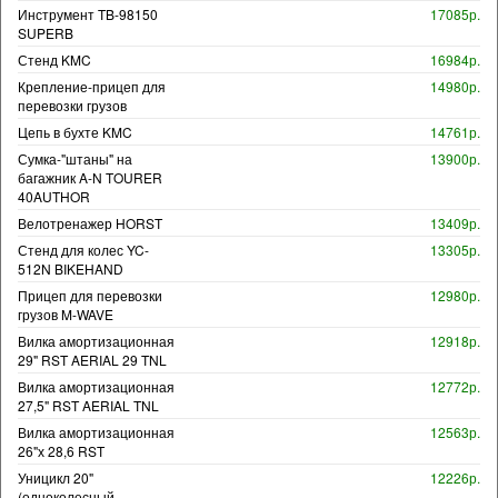
Инструмент TB-98150
17085р.
SUPERB
Стенд KMC
16984р.
Крепление-прицеп для
14980р.
перевозки грузов
Цепь в бухте KMC
14761р.
Сумка-"штаны" на
13900р.
багажник A-N TOURER
40AUTHOR
Велотренажер HORST
13409р.
Стенд для колес YC-
13305р.
512N BIKEHAND
Прицеп для перевозки
12980р.
грузов M-WAVE
Вилка амортизационная
12918р.
29" RST AERIAL 29 TNL
Вилка амортизационная
12772р.
27,5" RST AERIAL TNL
Вилка амортизационная
12563р.
26"х 28,6 RST
Уницикл 20"
12226р.
(одноколесный