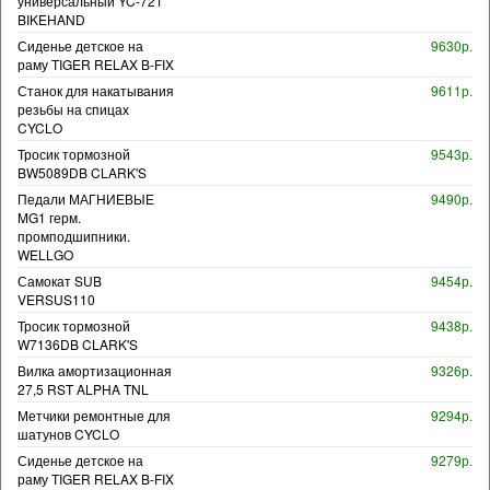
универсальный YC-721
BIKEHAND
Сиденье детское на
9630р.
раму TIGER RELAX B-FIX
Станок для накатывания
9611р.
резьбы на спицах
CYCLO
Тросик тормозной
9543р.
BW5089DB CLARK'S
Педали МАГНИЕВЫЕ
9490р.
MG1 герм.
промподшипники.
WELLGO
Самокат SUB
9454р.
VERSUS110
Тросик тормозной
9438р.
W7136DB CLARK'S
Вилка амортизационная
9326р.
27,5 RST ALPHA TNL
Метчики ремонтные для
9294р.
шатунов CYCLO
Сиденье детское на
9279р.
раму TIGER RELAX B-FIX