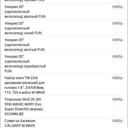
Уницикл 20"
6995р.
(одноколесный
велосипед) красный FUN
Уницикл 20"
6995р.
(одноколесный
велосипед) синий FUN
Уницикл 20"
6995р.
(одноколесный
велосипед) желтый FUN
Уницикл 20"
6995р.
(одноколесный
велосипед) серебристый
FUN
Набор ключ TW-2/24
6990р.
динамометрический для
головок 1/4", 3/4/5/6/8мм,
T10, T25 в кейсе M-WAVE
Покрышка 26x2.35 (60-
6990р.
559) MAGIC MARY Evo,
Super Downhill (кевлар).
SCHWALBE
Сумки на багажник
6982р.
CALGARY M-WAVE