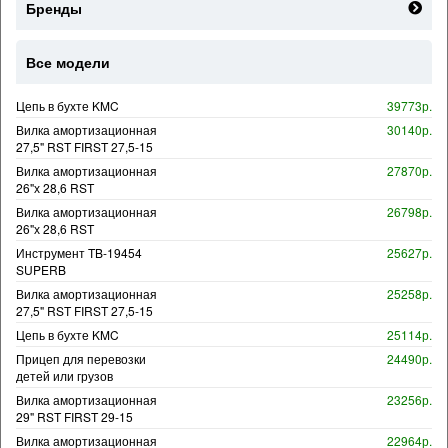
Бренды
Все модели
Цепь в бухте KMC
39773р.
Вилка амортизационная
30140р.
27,5" RST FIRST 27,5-15
Вилка амортизационная
27870р.
26"х 28,6 RST
Вилка амортизационная
26798р.
26"х 28,6 RST
Инструмент TB-19454
25627р.
SUPERB
Вилка амортизационная
25258р.
27,5" RST FIRST 27,5-15
Цепь в бухте KMC
25114р.
Прицеп для перевозки
24490р.
детей или грузов
Вилка амортизационная
23256р.
29" RST FIRST 29-15
Вилка амортизационная
22964р.