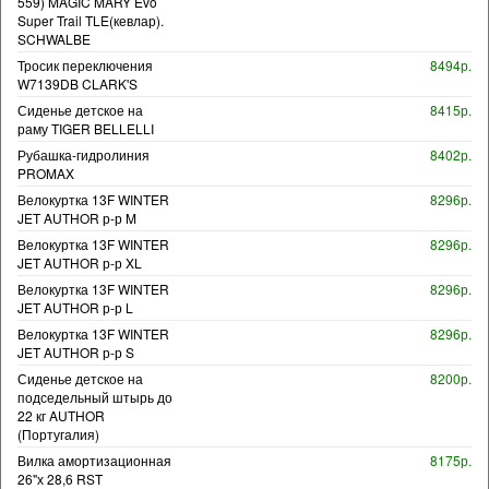
559) MAGIC MARY Evo
Super Trail TLE(кевлар).
SCHWALBE
Тросик переключения
8494р.
W7139DB CLARK'S
Сиденье детское на
8415р.
раму TIGER BELLELLI
Рубашка-гидролиния
8402р.
PROMAX
Велокуртка 13F WINTER
8296р.
JET AUTHOR р-р M
Велокуртка 13F WINTER
8296р.
JET AUTHOR р-р XL
Велокуртка 13F WINTER
8296р.
JET AUTHOR р-р L
Велокуртка 13F WINTER
8296р.
JET AUTHOR р-р S
Сиденье детское на
8200р.
подседельный штырь до
22 кг AUTHOR
(Португалия)
Вилка амортизационная
8175р.
26"х 28,6 RST