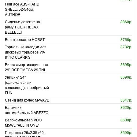
FullFace ABS-HARD
SHELL, 52-54см.
AUTHOR
Сиденье детское на
8860р.
раму TIGER RELAX
BELLELLI
Велотренажер HORST
8756р.
Тормозные колодки для
8732р.
дисковых тормозов VX-
811C CLARK'S
Вилка амортизационная
8695р.
29" RST OMEGA 29 TNL
Уницикл 24"
8690р.
(одноколесный
велосипед) серебристый
FUN
Стенд для колес M-WAVE
8647р.
Багажник
8620р.
автомобильный AREZZO
Велокомпьютер VDO
8600р.
M5WL "ALL IN ONE"
Покрышка 26x2.35 (60-
8590р.