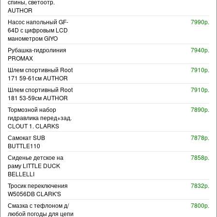
спины, светоотр.
AUTHOR
Насос напольный GF-
7990р.
64D с цифровым LCD
манометром GIYO
Рубашка-гидролиния
7940р.
PROMAX
Шлем спортивный Root
7910р.
171 59-61см AUTHOR
Шлем спортивный Root
7910р.
181 53-59см AUTHOR
Тормозной набор
7890р.
гидравлика перед+зад.
CLOUT 1. CLARKS
Самокат SUB
7878р.
BUTTLE110
Сиденье детское на
7858р.
раму LITTLE DUCK
BELLELLI
Тросик переключения
7832р.
W5056DB CLARK'S
Смазка с тефлоном д/
7800р.
любой погоды для цепи