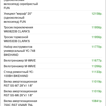
велосипед) серебристый
FUN
Уницикл-"жираф" 20"
12158р.
(одноколесный
велосипед) FUN
Тросик переключения
11956р.
W6082DB CLARK'S
Тросик тормозной
11956р.
W6053DB CLARK'S
Набор инструментов
11770р.
универсальный YC-748
BIKEHAND
Велотренажер M-WAVE
11677р.
Велотренажер M-WAVE
11266р.
Стенд ремонтный YC-
11133р.
100BH BIKEHAND
Вилка амортизационная
11019р.
RST SS-M7 28"х1 1/8"
Вилка амортизационная
11019р.
RST SS-M6 26"х1 1/8"
Вилка амортизационная
10841р.
700С RST VIVAIR TNL