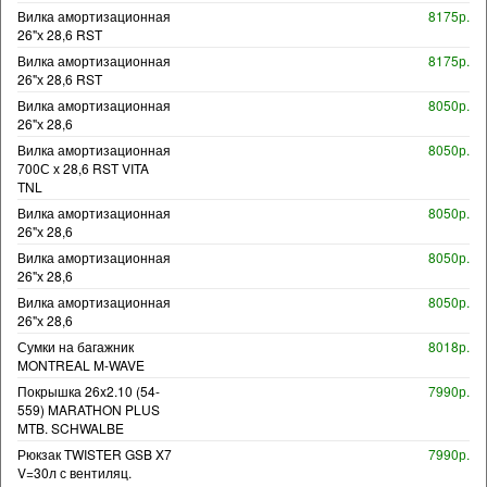
Вилка амортизационная
8175р.
26"х 28,6 RST
Вилка амортизационная
8175р.
26"х 28,6 RST
Вилка амортизационная
8050р.
26"х 28,6
Вилка амортизационная
8050р.
700С х 28,6 RST VITA
TNL
Вилка амортизационная
8050р.
26"х 28,6
Вилка амортизационная
8050р.
26"х 28,6
Вилка амортизационная
8050р.
26"х 28,6
Сумки на багажник
8018р.
MONTREAL M-WAVE
Покрышка 26x2.10 (54-
7990р.
559) MARATHON PLUS
MTB. SCHWALBE
Рюкзак TWISTER GSB X7
7990р.
V=30л с вентиляц.