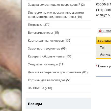
форме м
Защита велосипеда от повреждений
(2)
сохраня
Инструмент, ключи, съемники, выжимки
артикул 5
цепи, монтировки, ножницы, весы
(19)
Покрышки
(370)
Поде
Велокомпьютеры
(45)
Крылья для велосипедов
(133)
Тех. хара
Тип
Замки противоугонные
(99)
Артику
Камеры и ободные ленты
(135)
Уход за велосипедом
(11)
*
Цены в р
Детские велокресла и доп. крепления
(61)
Корзины для велосипедов
(50)
ЗАПЧАСТИ
(218)
Бренды