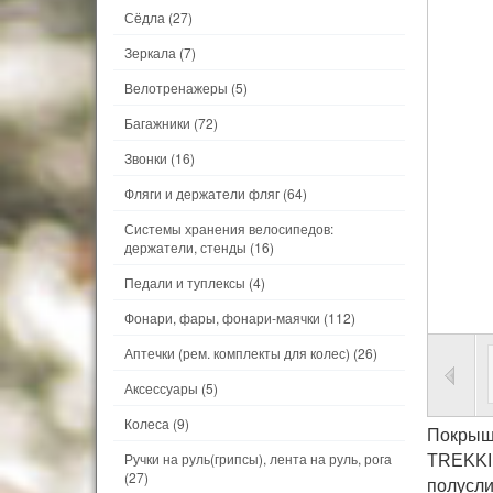
Сёдла
(27)
Зеркала
(7)
Велотренажеры
(5)
Багажники
(72)
Звонки
(16)
Фляги и держатели фляг
(64)
Системы хранения велосипедов:
держатели, стенды
(16)
Педали и туплексы
(4)
Фонари, фары, фонари-маячки
(112)
Аптечки (рем. комплекты для колес)
(26)
Аксессуары
(5)
Колеса
(9)
Покрыш
Ручки на руль(грипсы), лента на руль, рога
TREKKIN
(27)
полусли