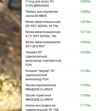
Стенд для колес YC-
13305р.
512N BIKEHAND
Прицеп для перевозки
12980р.
грузов M-WAVE
Вилка амортизационная
12918р.
29" RST AERIAL 29 TNL
Вилка амортизационная
12772р.
27,5" RST AERIAL TNL
Вилка амортизационная
12563р.
26"х 28,6 RST
Уницикл 20"
12226р.
(одноколесный
велосипед) серебристый
FUN
Уницикл-"жираф" 20"
12158р.
(одноколесный
велосипед) FUN
Тросик переключения
11956р.
W6082DB CLARK'S
Тросик тормозной
11956р.
W6053DB CLARK'S
Набор инструментов
11770р.
универсальный YC-748