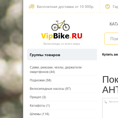
Бесплатная доставка от 10 000р.
Га
КАТ
Велосипеды со всего мира
Группы товаров
Купить а
Сумки, рюкзаки, чехлы, держатели
смартфонов
(44)
Покрышка KENDA 26"х1,95 K935 KHAN
Подножки
(58)
АН
Велосипедные насосы
(97)
Прицеп
(3)
Увелич
Катафоты
(1)
Шлемы
(116)