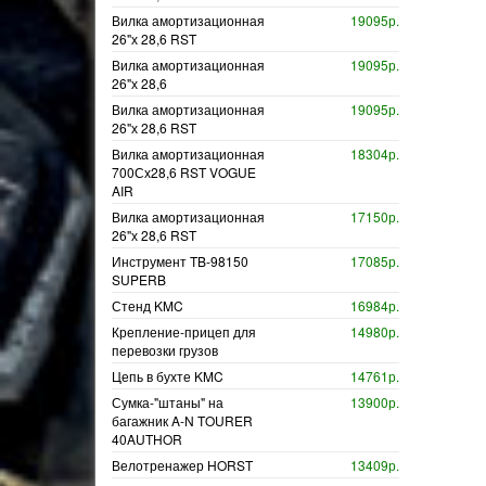
Вилка амортизационная
19095р.
26"х 28,6 RST
Вилка амортизационная
19095р.
26"х 28,6
Вилка амортизационная
19095р.
26"х 28,6 RST
Вилка амортизационная
18304р.
700Сх28,6 RST VOGUE
AIR
Вилка амортизационная
17150р.
26"х 28,6 RST
Инструмент TB-98150
17085р.
SUPERB
Стенд KMC
16984р.
Крепление-прицеп для
14980р.
перевозки грузов
Цепь в бухте KMC
14761р.
Сумка-"штаны" на
13900р.
багажник A-N TOURER
40AUTHOR
Велотренажер HORST
13409р.