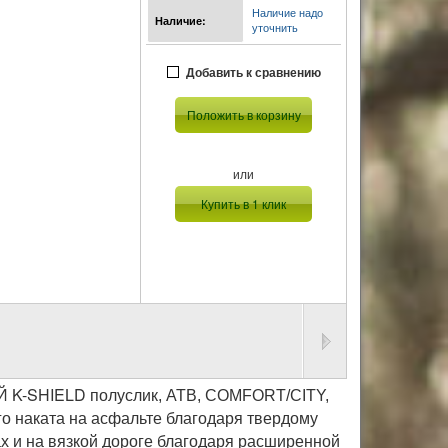
Наличие надо
Наличие:
уточнить
Добавить к сравнению
Положить в корзину
или
Купить в 1 клик
Й K-SHIELD
полуслик, ATB, COMFORT/CITY,
 наката на асфальте благодаря твердому
х и на вязкой дороге благодаря расширенной