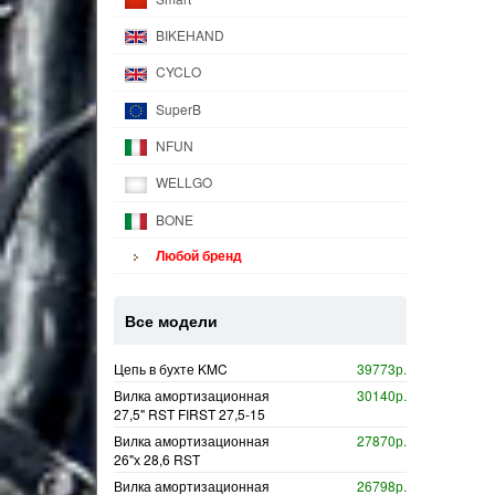
BIKEHAND
CYCLO
SuperB
NFUN
WELLGO
BONE
Любой бренд
Все модели
Цепь в бухте KMC
39773р.
Вилка амортизационная
30140р.
27,5" RST FIRST 27,5-15
Вилка амортизационная
27870р.
26"х 28,6 RST
Вилка амортизационная
26798р.