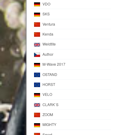
VDO
SKS
Ventura
Kenda
Weldtite
Author
M-Wave 2017
OSTAND
HORST
VELO
CLARK`S
ZOOM
MIGHTY
Smart