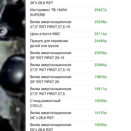
26"х 28,6 RST
Инструмент TB-19454
25627р.
SUPERB
Вилка амортизационная
25258р.
27,5" RST FIRST 27,5-15
Цепь в бухте KMC
25114р.
Прицеп для перевозки
24490р.
детей или грузов
Вилка амортизационная
23256р.
29" RST FIRST 29-15
Вилка амортизационная
22964р.
27,5" RST FIRST 27,5-15
Вилка амортизационная
19802р.
29" RST FIRST 29
Вилка амортизационная
19511р.
27,5" RST FIRST 27,5
Стенд ремонтный
19299р.
CYCLO
Вилка амортизационная
19103р.
26" х 28,6 RST
Вилка амортизационная
19095р.
26"х 28,6 RST