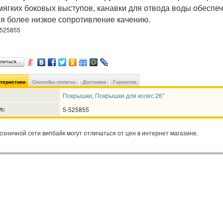
ягких боковых выступов, канавки для отвода воды обеспе
я более низкое сопротивление качению.
-525855
литься…
ктеристики
Способы оплаты
Доставка
Гарантия
Покрышки
,
Покрышки для колес 26"
л:
5-525855
озничной сети випбайк могут отличаться от цен в интернет магазине.