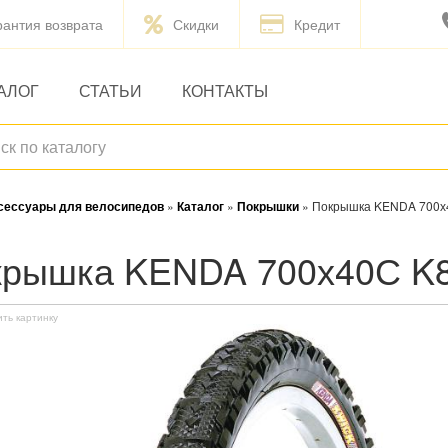
рантия возврата
Скидки
Кредит
АЛОГ
СТАТЬИ
КОНТАКТЫ
ксессуары для велосипедов
»
Каталог
»
Покрышки
»
Покрышка KENDA 700х
окрышка KENDA 700х40С K
ить картинку