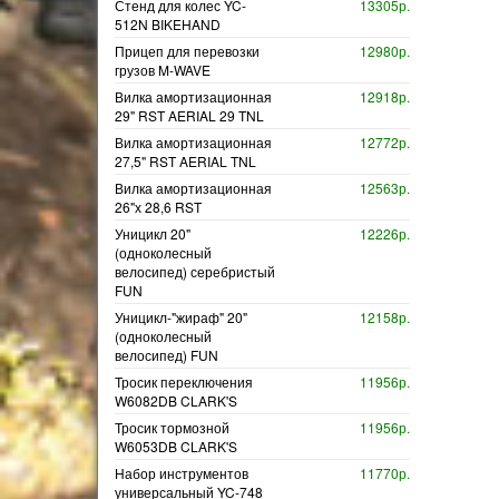
Стенд для колес YC-
13305р.
512N BIKEHAND
Прицеп для перевозки
12980р.
грузов M-WAVE
Вилка амортизационная
12918р.
29" RST AERIAL 29 TNL
Вилка амортизационная
12772р.
27,5" RST AERIAL TNL
Вилка амортизационная
12563р.
26"х 28,6 RST
Уницикл 20"
12226р.
(одноколесный
велосипед) серебристый
FUN
Уницикл-"жираф" 20"
12158р.
(одноколесный
велосипед) FUN
Тросик переключения
11956р.
W6082DB CLARK'S
Тросик тормозной
11956р.
W6053DB CLARK'S
Набор инструментов
11770р.
универсальный YC-748