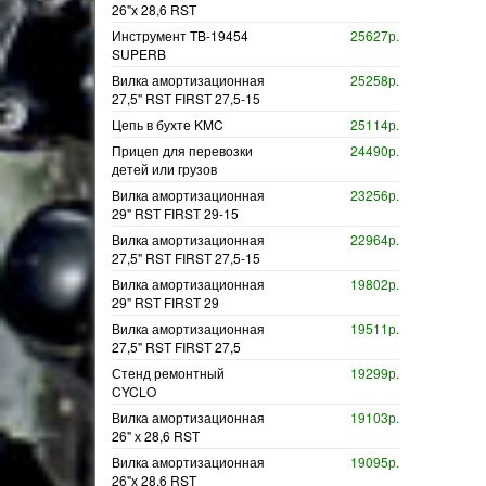
26"х 28,6 RST
Инструмент TB-19454
25627р.
SUPERB
Вилка амортизационная
25258р.
27,5" RST FIRST 27,5-15
Цепь в бухте KMC
25114р.
Прицеп для перевозки
24490р.
детей или грузов
Вилка амортизационная
23256р.
29" RST FIRST 29-15
Вилка амортизационная
22964р.
27,5" RST FIRST 27,5-15
Вилка амортизационная
19802р.
29" RST FIRST 29
Вилка амортизационная
19511р.
27,5" RST FIRST 27,5
Стенд ремонтный
19299р.
CYCLO
Вилка амортизационная
19103р.
26" х 28,6 RST
Вилка амортизационная
19095р.
26"х 28,6 RST