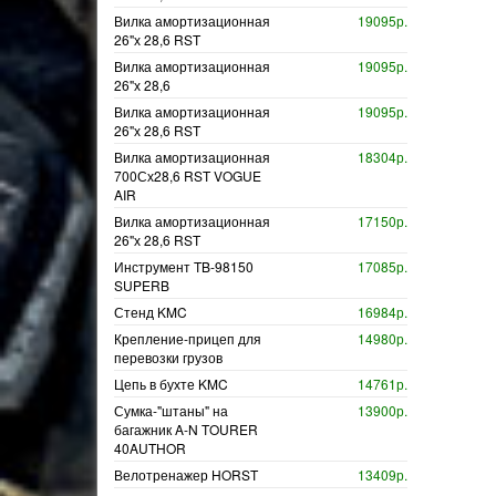
Вилка амортизационная
19095р.
26"х 28,6 RST
Вилка амортизационная
19095р.
26"х 28,6
Вилка амортизационная
19095р.
26"х 28,6 RST
Вилка амортизационная
18304р.
700Сх28,6 RST VOGUE
AIR
Вилка амортизационная
17150р.
26"х 28,6 RST
Инструмент TB-98150
17085р.
SUPERB
Стенд KMC
16984р.
Крепление-прицеп для
14980р.
перевозки грузов
Цепь в бухте KMC
14761р.
Сумка-"штаны" на
13900р.
багажник A-N TOURER
40AUTHOR
Велотренажер HORST
13409р.