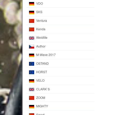
VDO
SKS
Ventura
Kenda
Weldtite
Author
M-Wave 2017
OSTAND
HORST
VELO
CLARK`S
ZOOM
MIGHTY
Smart