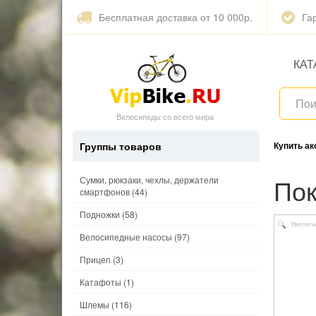
Бесплатная доставка от 10 000р.
Га
КАТ
Велосипеды со всего мира
Группы товаров
Купить а
П
Сумки, рюкзаки, чехлы, держатели
смартфонов
(44)
Подножки
(58)
Увелич
Велосипедные насосы
(97)
Прицеп
(3)
Катафоты
(1)
Шлемы
(116)