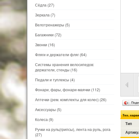
Сёдла
(27)
Зеркала
(7)
Велотренажеры
(5)
Багажники
(72)
Звонки
(16)
Фляги и держатели фляг
(64)
Системы хранения велосипедов:
держатели, стенды
(16)
Педали и туплексы
(4)
Фонари, фары, фонари-маячки
(112)
Аптечки (рем. комплекты для колес)
(26)
Поде
Аксессуары
(5)
Тех. хара
Колеса
(9)
Тип
Ручки на руль(грипсы), лента на руль, рога
Артику
(27)