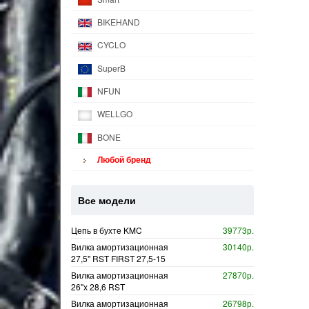
BIKEHAND
CYCLO
SuperB
NFUN
WELLGO
BONE
Любой бренд
Все модели
Цепь в бухте KMC
39773р.
Вилка амортизационная
30140р.
27,5" RST FIRST 27,5-15
Вилка амортизационная
27870р.
26"х 28,6 RST
Вилка амортизационная
26798р.