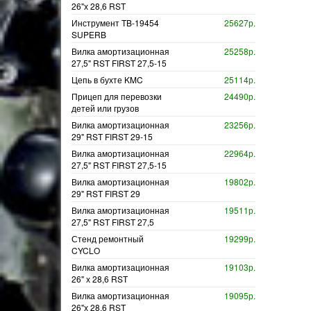
26"х 28,6 RST
Инструмент TB-19454
25627р.
SUPERB
Вилка амортизационная
25258р.
27,5" RST FIRST 27,5-15
Цепь в бухте KMC
25114р.
Прицеп для перевозки
24490р.
детей или грузов
Вилка амортизационная
23256р.
29" RST FIRST 29-15
Вилка амортизационная
22964р.
27,5" RST FIRST 27,5-15
Вилка амортизационная
19802р.
29" RST FIRST 29
Вилка амортизационная
19511р.
27,5" RST FIRST 27,5
Стенд ремонтный
19299р.
CYCLO
Вилка амортизационная
19103р.
26" х 28,6 RST
Вилка амортизационная
19095р.
26"х 28,6 RST