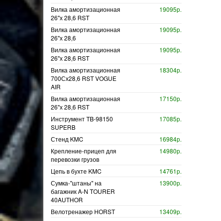
Вилка амортизационная
19095р.
26"х 28,6 RST
Вилка амортизационная
19095р.
26"х 28,6
Вилка амортизационная
19095р.
26"х 28,6 RST
Вилка амортизационная
18304р.
700Сх28,6 RST VOGUE
AIR
Вилка амортизационная
17150р.
26"х 28,6 RST
Инструмент TB-98150
17085р.
SUPERB
Стенд KMC
16984р.
Крепление-прицеп для
14980р.
перевозки грузов
Цепь в бухте KMC
14761р.
Сумка-"штаны" на
13900р.
багажник A-N TOURER
40AUTHOR
Велотренажер HORST
13409р.