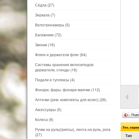
Сёдла
(27)
Зеркала
(7)
Велотренажеры
(5)
Багажники
(72)
Звонки
(16)
Фляги и держатели фляг
(64)
Системы хранения велосипедов:
держатели, стенды
(16)
Педали и туплексы
(4)
Фонари, фары, фонари-маячки
(112)
Аптечки (рем. комплекты для колес)
(26)
Аксессуары
(5)
Поде
Колеса
(9)
Тех. хара
Ручки на руль(грипсы), лента на руль, рога
(27)
Тип