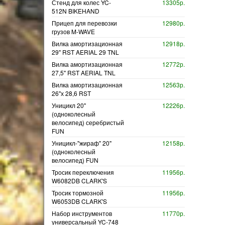
Стенд для колес YC-
13305р.
512N BIKEHAND
Прицеп для перевозки
12980р.
грузов M-WAVE
Вилка амортизационная
12918р.
29" RST AERIAL 29 TNL
Вилка амортизационная
12772р.
27,5" RST AERIAL TNL
Вилка амортизационная
12563р.
26"х 28,6 RST
Уницикл 20"
12226р.
(одноколесный
велосипед) серебристый
FUN
Уницикл-"жираф" 20"
12158р.
(одноколесный
велосипед) FUN
Тросик переключения
11956р.
W6082DB CLARK'S
Тросик тормозной
11956р.
W6053DB CLARK'S
Набор инструментов
11770р.
универсальный YC-748