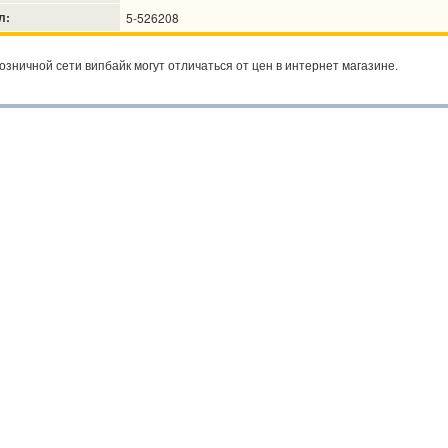
л:
5-526208
озничной сети випбайк могут отличаться от цен в интернет магазине.