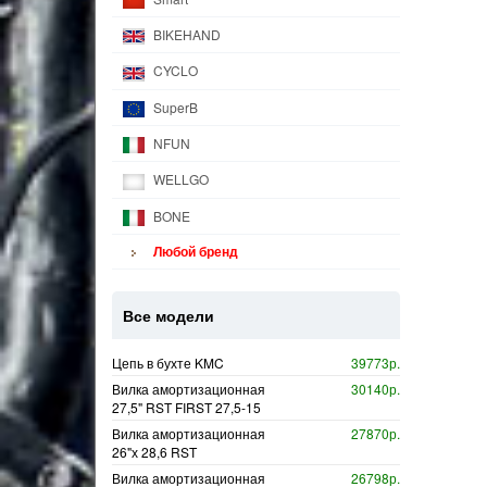
BIKEHAND
CYCLO
SuperB
NFUN
WELLGO
BONE
Любой бренд
Все модели
Цепь в бухте KMC
39773р.
Вилка амортизационная
30140р.
27,5" RST FIRST 27,5-15
Вилка амортизационная
27870р.
26"х 28,6 RST
Вилка амортизационная
26798р.