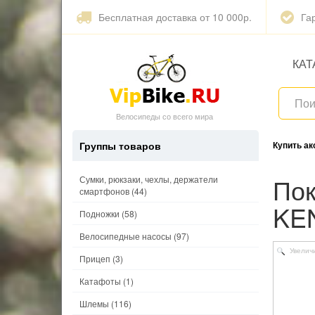
Бесплатная доставка от 10 000р.
Га
КАТ
Велосипеды со всего мира
Группы товаров
Купить а
Покрышка 12 1/2"х2 1/4 (62-203) K905 K-RAD.
Сумки, рюкзаки, чехлы, держатели
смартфонов
(44)
KE
Подножки
(58)
Велосипедные насосы
(97)
Увелич
Прицеп
(3)
Катафоты
(1)
Шлемы
(116)