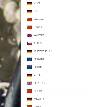
VDO
SKS
Ventura
Kenda
Weldtite
Author
M-Wave 2017
OSTAND
HORST
VELO
CLARK`S
ZOOM
MIGHTY
Smart