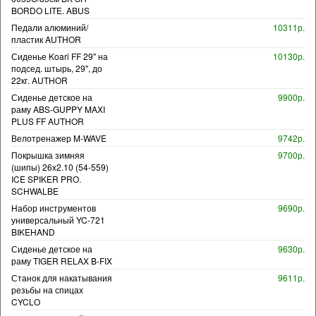
BORDO LITE. ABUS
Педали алюминий/
10311р.
пластик AUTHOR
Сиденье Koari FF 29" на
10130р.
подсед. штырь, 29", до
22кг. AUTHOR
Сиденье детское на
9900р.
раму ABS-GUPPY MAXI
PLUS FF AUTHOR
Велотренажер M-WAVE
9742р.
Покрышка зимняя
9700р.
(шипы) 26x2.10 (54-559)
ICE SPIKER PRO.
SCHWALBE
Набор инструментов
9690р.
универсальный YC-721
BIKEHAND
Сиденье детское на
9630р.
раму TIGER RELAX B-FIX
Станок для накатывания
9611р.
резьбы на спицах
CYCLO