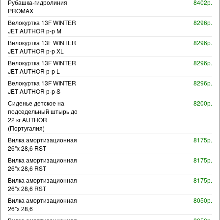
Рубашка-гидролиния
8402р.
PROMAX
Велокуртка 13F WINTER
8296р.
JET AUTHOR р-р M
Велокуртка 13F WINTER
8296р.
JET AUTHOR р-р XL
Велокуртка 13F WINTER
8296р.
JET AUTHOR р-р L
Велокуртка 13F WINTER
8296р.
JET AUTHOR р-р S
Сиденье детское на
8200р.
подседельный штырь до
22 кг AUTHOR
(Португалия)
Вилка амортизационная
8175р.
26"х 28,6 RST
Вилка амортизационная
8175р.
26"х 28,6 RST
Вилка амортизационная
8175р.
26"х 28,6 RST
Вилка амортизационная
8050р.
26"х 28,6