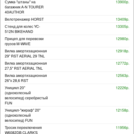
Сумка-"штаны" на
13900р.
багажник A-N TOURER
40AUTHOR
Велотренажер HORST
13409р.
Стенд для колес YC-
13305р.
512N BIKEHAND
Прицеп для перевозки
12980р.
грузов M-WAVE
Вилка амортизационная
12918р.
29" RST AERIAL 29 TNL
Вилка амортизационная
12772р.
27,5" RST AERIAL TNL
Вилка амортизационная
12563р.
26"х 28,6 RST
Уницикл 20"
12226р.
(одноколесный
велосипед) серебристый
FUN
Уницикл-"жираф" 20"
12158р.
(одноколесный
велосипед) FUN
Тросик переключения
11956р.
W6082DB CLARK'S