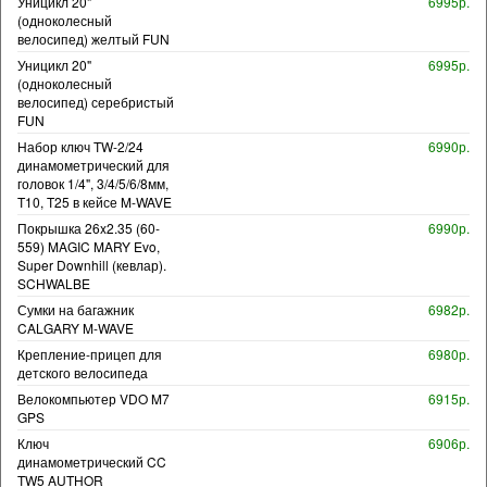
Уницикл 20"
6995р.
(одноколесный
велосипед) желтый FUN
Уницикл 20"
6995р.
(одноколесный
велосипед) серебристый
FUN
Набор ключ TW-2/24
6990р.
динамометрический для
головок 1/4", 3/4/5/6/8мм,
T10, T25 в кейсе M-WAVE
Покрышка 26x2.35 (60-
6990р.
559) MAGIC MARY Evo,
Super Downhill (кевлар).
SCHWALBE
Сумки на багажник
6982р.
CALGARY M-WAVE
Крепление-прицеп для
6980р.
детского велосипеда
Велокомпьютер VDO M7
6915р.
GPS
Ключ
6906р.
динамометрический CC
TW5 AUTHOR