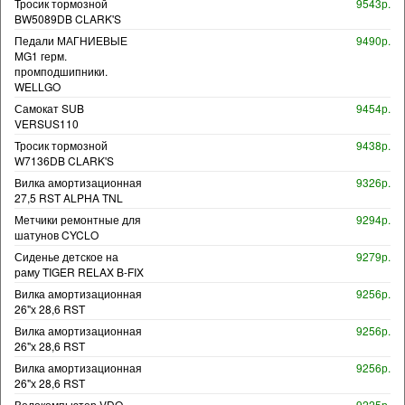
Тросик тормозной
9543р.
BW5089DB CLARK'S
Педали МАГНИЕВЫЕ
9490р.
MG1 герм.
промподшипники.
WELLGO
Самокат SUB
9454р.
VERSUS110
Тросик тормозной
9438р.
W7136DB CLARK'S
Вилка амортизационная
9326р.
27,5 RST ALPHA TNL
Метчики ремонтные для
9294р.
шатунов CYCLO
Сиденье детское на
9279р.
раму TIGER RELAX B-FIX
Вилка амортизационная
9256р.
26"х 28,6 RST
Вилка амортизационная
9256р.
26"х 28,6 RST
Вилка амортизационная
9256р.
26"х 28,6 RST
Велокомпьютер VDO
9225р.