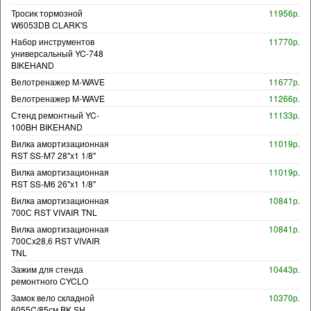
Тросик тормозной
11956р.
W6053DB CLARK'S
Набор инструментов
11770р.
универсальный YC-748
BIKEHAND
Велотренажер M-WAVE
11677р.
Велотренажер M-WAVE
11266р.
Стенд ремонтный YC-
11133р.
100BH BIKEHAND
Вилка амортизационная
11019р.
RST SS-M7 28"х1 1/8"
Вилка амортизационная
11019р.
RST SS-M6 26"х1 1/8"
Вилка амортизационная
10841р.
700С RST VIVAIR TNL
Вилка амортизационная
10841р.
700Сх28,6 RST VIVAIR
TNL
Зажим для стенда
10443р.
ремонтного CYCLO
Замок вело складной
10370р.
6055C/85см BK SH