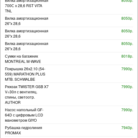
Вилка амортизационная
8050р.
700С х 28,6 RST VITA
TNL
Вилка амортизационная
8050р.
26"х 28,6
Вилка амортизационная
8050р.
26"х 28,6
Вилка амортизационная
8050р.
26"х 28,6
Сумки на багажник
8018р.
MONTREAL M-WAVE
Покрышка 26x2.10 (54-
7990р.
559) MARATHON PLUS
MTB. SCHWALBE
Рюкзак TWISTER GSB X7
7990р.
V=30л с вентиляц.
спины, светоотр.
AUTHOR
Насос напольный GF-
7990р.
64D с цифровым LCD
манометром GIYO
Рубашка-гидролиния
7940р.
PROMAX