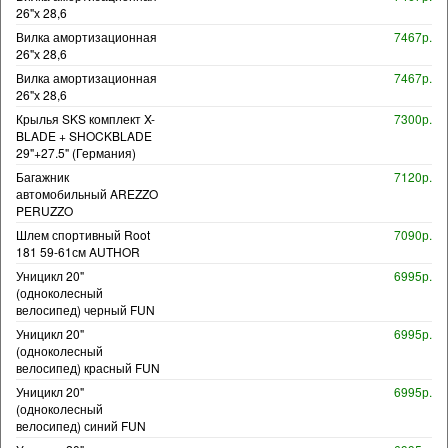
26"х 28,6
Вилка амортизационная
7467р.
26"х 28,6
Вилка амортизационная
7467р.
26"х 28,6
Крылья SKS комплект X-
7300р.
BLADE + SHOCKBLADE
29"+27.5" (Германия)
Багажник
7120р.
автомобильный AREZZO
PERUZZO
Шлем спортивный Root
7090р.
181 59-61см AUTHOR
Уницикл 20"
6995р.
(одноколесный
велосипед) черный FUN
Уницикл 20"
6995р.
(одноколесный
велосипед) красный FUN
Уницикл 20"
6995р.
(одноколесный
велосипед) синий FUN