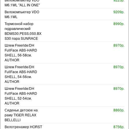
M6.1WL "ALL IN ONE"
Велокомпьютер VDO
9209р.
M6.1WL
Тормозной набор
8990р.
гидравлический
BDMS30.PESS.0S0.BX
S30 пара SUNRACE
Шлем Freeride/DH
8970р.
FullFace ABS-HARD
SHELL, 56-58см.
AUTHOR
Шлем Freeride/DH
8970р.
FullFace ABS-HARD
SHELL, 54-56см.
AUTHOR
Шлем Freeride/DH
8970р.
FullFace ABS-HARD
SHELL, 52-54см.
AUTHOR
Сиденье детское на
8860р.
раму TIGER RELAX
BELLELLI
Велотренажер HORST
8756р.