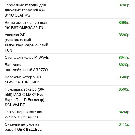
Тормозные колодки для
8732р.
дисковых тормозов VX-
811C CLARK'S
Вилка амортизационная
8695р.
29" RST OMEGA 29 TNL
Уницикл 24"
8690р.
(одноколесный
велосипед) серебристый
FUN
Стенд для колес M-WAVE
8647р.
Багажник
8620р.
автомобильный AREZZO
Велокомпьютер VDO
8600р.
M5WL "ALL IN ONE"
Покрышка 26x2.35 (60-
8590р.
559) MAGIC MARY Evo
Super Trail TLE(кевлар).
SCHWALBE
Тросик переключения
8494р.
W7139DB CLARK'S
Сиденье детское на
8415р.
раму TIGER BELLELLI