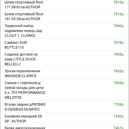
Шлем спортивный Root
7910р.
171 59-61см AUTHOR
Шлем спортивный Root
7910р.
181 53-59см AUTHOR
Тормозной набор
7890р.
гидравлика перед+зад.
CLOUT 1. CLARKS
Самокат SUB
7878р.
BUTTLE110
Сиденье детское на
7858р.
раму LITTLE DUCK
BELLELLI
Тросик переключения
7832р.
W5056DB CLARK'S
Смазка с тефлоном д/
7800р.
любой погоды для цепи
5 л. TF2 PERFORMANCE
WELDTITE
Втулка задняя д/FATBIKE
7709р.
D102SB/SS NOVATEC
Багажник передний 26-
7490р.
29". AUTHOR
Вилка амортизационная
7467р.