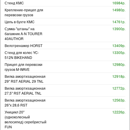
Стенд KMC
16984р.
Крепление-прицеп для
14980р.
перевозки грузов
Цепь в бухте KMC
14761р.
Сумка-"штаны" на
13900р.
багажник A-N TOURER
40AUTHOR
Велотренажер HORST
13409р.
Стенд для колес YC-
13305р.
512N BIKEHAND
Прицеп для перевозки
12980р.
грузов M-WAVE
Вилка амортизационная
12918р.
29" RST AERIAL 29 TNL
Вилка амортизационная
12772р.
27,5" RST AERIAL TNL
Вилка амортизационная
12563р.
26"х 28,6 RST
Уницикл 20"
12226р.
(одноколесный
велосипед) серебристый
FUN