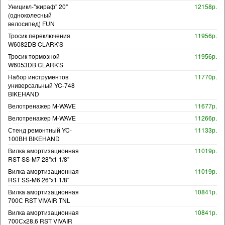
Уницикл-"жираф" 20"
12158р.
(одноколесный
велосипед) FUN
Тросик переключения
11956р.
W6082DB CLARK'S
Тросик тормозной
11956р.
W6053DB CLARK'S
Набор инструментов
11770р.
универсальный YC-748
BIKEHAND
Велотренажер M-WAVE
11677р.
Велотренажер M-WAVE
11266р.
Стенд ремонтный YC-
11133р.
100BH BIKEHAND
Вилка амортизационная
11019р.
RST SS-M7 28"х1 1/8"
Вилка амортизационная
11019р.
RST SS-M6 26"х1 1/8"
Вилка амортизационная
10841р.
700С RST VIVAIR TNL
Вилка амортизационная
10841р.
700Сх28,6 RST VIVAIR