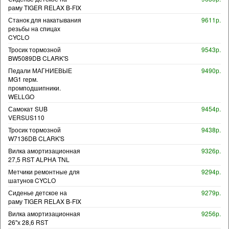
раму TIGER RELAX B-FIX
Станок для накатывания
9611р.
резьбы на спицах
CYCLO
Тросик тормозной
9543р.
BW5089DB CLARK'S
Педали МАГНИЕВЫЕ
9490р.
MG1 герм.
промподшипники.
WELLGO
Самокат SUB
9454р.
VERSUS110
Тросик тормозной
9438р.
W7136DB CLARK'S
Вилка амортизационная
9326р.
27,5 RST ALPHA TNL
Метчики ремонтные для
9294р.
шатунов CYCLO
Сиденье детское на
9279р.
раму TIGER RELAX B-FIX
Вилка амортизационная
9256р.
26"х 28,6 RST