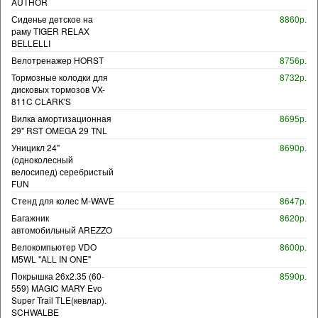
AUTHOR
Сиденье детское на
8860р.
раму TIGER RELAX
BELLELLI
Велотренажер HORST
8756р.
Тормозные колодки для
8732р.
дисковых тормозов VX-
811C CLARK'S
Вилка амортизационная
8695р.
29" RST OMEGA 29 TNL
Уницикл 24"
8690р.
(одноколесный
велосипед) серебристый
FUN
Стенд для колес M-WAVE
8647р.
Багажник
8620р.
автомобильный AREZZO
Велокомпьютер VDO
8600р.
M5WL "ALL IN ONE"
Покрышка 26x2.35 (60-
8590р.
559) MAGIC MARY Evo
Super Trail TLE(кевлар).
SCHWALBE