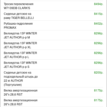
Тросик переключения
8494р.
W7139DB CLARK'S
Сиденье детское на
8415р.
раму TIGER BELLELLI
Рубашка-гидролиния
8402р.
PROMAX
Велокуртка 13F WINTER
8296р.
JET AUTHOR р-р M
Велокуртка 13F WINTER
8296р.
JET AUTHOR р-р XL
Велокуртка 13F WINTER
8296р.
JET AUTHOR р-р L
Велокуртка 13F WINTER
8296р.
JET AUTHOR р-р S
Сиденье детское на
8200р.
подседельный штырь до
22 кг AUTHOR
(Португалия)
Вилка амортизационная
8175р.
26"х 28,6 RST
Вилка амортизационная
8175р.
26"х 28,6 RST