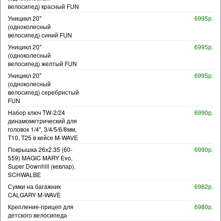
велосипед) красный FUN
Уницикл 20"
6995р.
(одноколесный
велосипед) синий FUN
Уницикл 20"
6995р.
(одноколесный
велосипед) желтый FUN
Уницикл 20"
6995р.
(одноколесный
велосипед) серебристый
FUN
Набор ключ TW-2/24
6990р.
динамометрический для
головок 1/4", 3/4/5/6/8мм,
T10, T25 в кейсе M-WAVE
Покрышка 26x2.35 (60-
6990р.
559) MAGIC MARY Evo,
Super Downhill (кевлар).
SCHWALBE
Сумки на багажник
6982р.
CALGARY M-WAVE
Крепление-прицеп для
6980р.
детского велосипеда