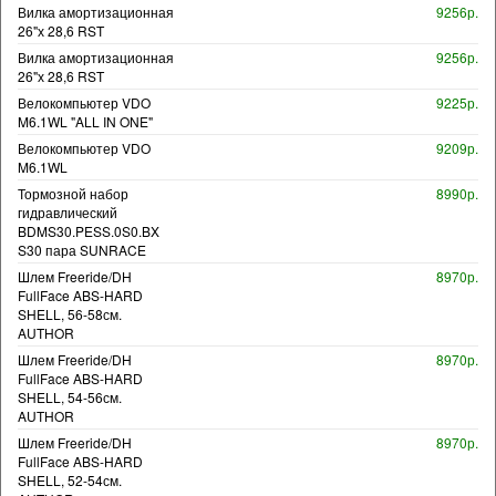
Вилка амортизационная
9256р.
26"х 28,6 RST
Вилка амортизационная
9256р.
26"х 28,6 RST
Велокомпьютер VDO
9225р.
M6.1WL "ALL IN ONE"
Велокомпьютер VDO
9209р.
M6.1WL
Тормозной набор
8990р.
гидравлический
BDMS30.PESS.0S0.BX
S30 пара SUNRACE
Шлем Freeride/DH
8970р.
FullFace ABS-HARD
SHELL, 56-58см.
AUTHOR
Шлем Freeride/DH
8970р.
FullFace ABS-HARD
SHELL, 54-56см.
AUTHOR
Шлем Freeride/DH
8970р.
FullFace ABS-HARD
SHELL, 52-54см.