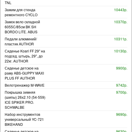
TNL
Зажим для стенда
10443р.
ремонтного CYCLO
Замок вело складной
10370р.
6055C/85см BK SH
BORDO LITE. ABUS
Педали алюминий/
10311р.
пластик AUTHOR
Сиденье Koari FF 29" на
10130р.
подсед. штырь, 29", до
22кг. AUTHOR
Сиденье детское на
9900р.
раму ABS-GUPPY MAXI
PLUS FF AUTHOR
Велотренажер M-WAVE
9742р.
Покрышка зимняя
9700р.
(шипы) 26x2.10 (54-559)
ICE SPIKER PRO.
SCHWALBE
Набор инструментов
9690р.
универсальный YC-721
BIKEHAND
Сиденье детское на
9630р.