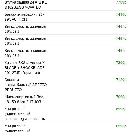
Втулка задняя д/FATBIKE
7709р.
D102SB/SS NOVATEC
Багажник передний 26-
7490р.
29". AUTHOR
Вилка амортизационная
7467р.
26"х 28,6
Вилка амортизационная
7467р.
26"х 28,6
Вилка амортизационная
7467р.
26"х 28,6
Крылья SKS комплект X-
7300р.
BLADE + SHOCKBLADE
29"+27.5" (Германия)
Багажник
7120р.
автомобильный AREZZO
PERUZZO
Шлем спортивный Root
7090р.
181 59-61см AUTHOR
Уницикл 20"
6995р.
(одноколесный
велосипед) черный FUN
Уницикл 20"
6995р.
(одноколесный