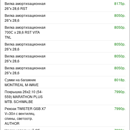
Вилка амортизационная
8175р.
26"х 28,6 RST
Вилка амортизационная
8050р.
26"х 28,6
Вилка амортизационная
8050р.
700С х 28,6 RST VITA
TNL
Вилка амортизационная
8050р.
26"х 28,6
Вилка амортизационная
8050р.
26"х 28,6
Вилка амортизационная
8050р.
26"х 28,6
Сумки на багажник
8018р.
MONTREAL M-WAVE
Покрышка 26x2.10 (54-
7990р.
559) MARATHON PLUS
MTB. SCHWALBE
Рюкзак TWISTER GSB X7
7990р.
V=30л с вентиляц.
спины, светоотр.
AUTHOR