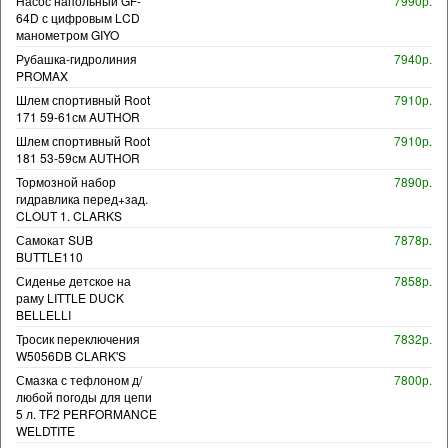
Насос напольный GF-
7990р.
64D с цифровым LCD
манометром GIYO
Рубашка-гидролиния
7940р.
PROMAX
Шлем спортивный Root
7910р.
171 59-61см AUTHOR
Шлем спортивный Root
7910р.
181 53-59см AUTHOR
Тормозной набор
7890р.
гидравлика перед+зад.
CLOUT 1. CLARKS
Самокат SUB
7878р.
BUTTLE110
Сиденье детское на
7858р.
раму LITTLE DUCK
BELLELLI
Тросик переключения
7832р.
W5056DB CLARK'S
Смазка с тефлоном д/
7800р.
любой погоды для цепи
5 л. TF2 PERFORMANCE
WELDTITE