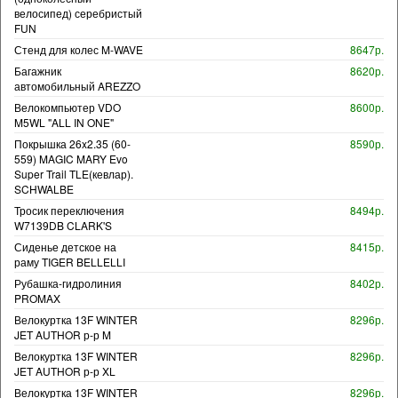
велосипед) серебристый
FUN
Стенд для колес M-WAVE
8647р.
Багажник
8620р.
автомобильный AREZZO
Велокомпьютер VDO
8600р.
M5WL "ALL IN ONE"
Покрышка 26x2.35 (60-
8590р.
559) MAGIC MARY Evo
Super Trail TLE(кевлар).
SCHWALBE
Тросик переключения
8494р.
W7139DB CLARK'S
Сиденье детское на
8415р.
раму TIGER BELLELLI
Рубашка-гидролиния
8402р.
PROMAX
Велокуртка 13F WINTER
8296р.
JET AUTHOR р-р M
Велокуртка 13F WINTER
8296р.
JET AUTHOR р-р XL
Велокуртка 13F WINTER
8296р.