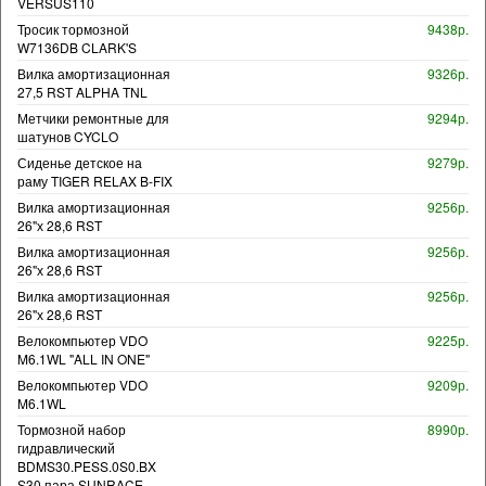
VERSUS110
Тросик тормозной
9438р.
W7136DB CLARK'S
Вилка амортизационная
9326р.
27,5 RST ALPHA TNL
Метчики ремонтные для
9294р.
шатунов CYCLO
Сиденье детское на
9279р.
раму TIGER RELAX B-FIX
Вилка амортизационная
9256р.
26"х 28,6 RST
Вилка амортизационная
9256р.
26"х 28,6 RST
Вилка амортизационная
9256р.
26"х 28,6 RST
Велокомпьютер VDO
9225р.
M6.1WL "ALL IN ONE"
Велокомпьютер VDO
9209р.
M6.1WL
Тормозной набор
8990р.
гидравлический
BDMS30.PESS.0S0.BX
S30 пара SUNRACE