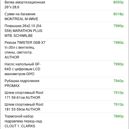
Вилка амортизационная
8050р.
26"х 28,6
Сумки на багажник
8018р.
MONTREAL M-WAVE
Покрышка 26x2.10 (54-
7990р.
559) MARATHON PLUS
MTB. SCHWALBE
Рюкзак TWISTER GSB X7
7990р.
V=30л с вентиляц.
спины, светоотр.
AUTHOR
Насос напольный GF-
7990р.
64D с цифровым LCD
манометром GIYO
Рубашка-гидролиния
7940р.
PROMAX
Шлем спортивный Root
7910р.
171 59-61см AUTHOR
Шлем спортивный Root
7910р.
181 53-59см AUTHOR
Тормозной набор
7890р.
гидравлика перед+зад.
CLOUT 1. CLARKS