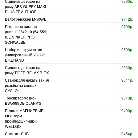
Сиденье детское на
9900р.
раму ABS-GUPPY MAXI
PLUS FF AUTHOR
Велотренажер M-WAVE
9742р.
Покрышка зимняя
9700р.
(шипы) 26x2.10 (54-559)
ICE SPIKER PRO.
SCHWALBE
Набор инструментов
9690р.
универсальный YC-721
BIKEHAND
Сиденье детское на
9630р.
раму TIGER RELAX B-FIX
Станок для накатывания
9611р.
резьбы на спицах
CYCLO
Тросик тормозной
9543р.
BW5089DB CLARK'S
Педали МАГНИЕВЫЕ
9490р.
MG1 герм.
промподшипники.
WELLGO
Самокат SUB
9454р.