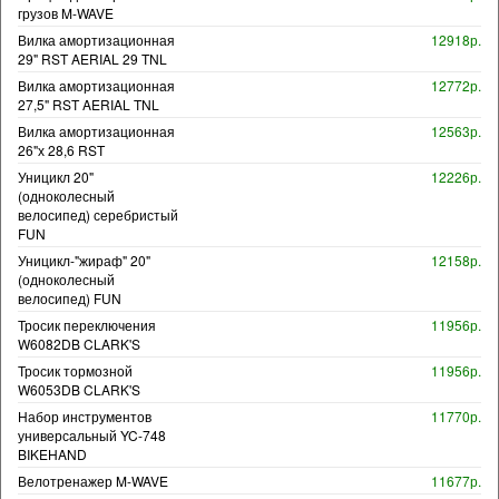
грузов M-WAVE
Вилка амортизационная
12918р.
29" RST AERIAL 29 TNL
Вилка амортизационная
12772р.
27,5" RST AERIAL TNL
Вилка амортизационная
12563р.
26"х 28,6 RST
Уницикл 20"
12226р.
(одноколесный
велосипед) серебристый
FUN
Уницикл-"жираф" 20"
12158р.
(одноколесный
велосипед) FUN
Тросик переключения
11956р.
W6082DB CLARK'S
Тросик тормозной
11956р.
W6053DB CLARK'S
Набор инструментов
11770р.
универсальный YC-748
BIKEHAND
Велотренажер M-WAVE
11677р.