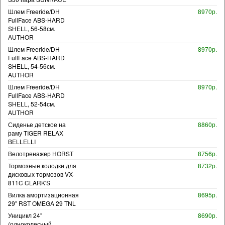
Шлем Freeride/DH
8970р.
FullFace ABS-HARD
SHELL, 56-58см.
AUTHOR
Шлем Freeride/DH
8970р.
FullFace ABS-HARD
SHELL, 54-56см.
AUTHOR
Шлем Freeride/DH
8970р.
FullFace ABS-HARD
SHELL, 52-54см.
AUTHOR
Сиденье детское на
8860р.
раму TIGER RELAX
BELLELLI
Велотренажер HORST
8756р.
Тормозные колодки для
8732р.
дисковых тормозов VX-
811C CLARK'S
Вилка амортизационная
8695р.
29" RST OMEGA 29 TNL
Уницикл 24"
8690р.
(одноколесный