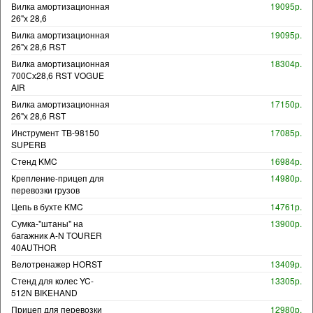
Вилка амортизационная
19095р.
26"х 28,6
Вилка амортизационная
19095р.
26"х 28,6 RST
Вилка амортизационная
18304р.
700Сх28,6 RST VOGUE
AIR
Вилка амортизационная
17150р.
26"х 28,6 RST
Инструмент TB-98150
17085р.
SUPERB
Стенд KMC
16984р.
Крепление-прицеп для
14980р.
перевозки грузов
Цепь в бухте KMC
14761р.
Сумка-"штаны" на
13900р.
багажник A-N TOURER
40AUTHOR
Велотренажер HORST
13409р.
Стенд для колес YC-
13305р.
512N BIKEHAND
Прицеп для перевозки
12980р.