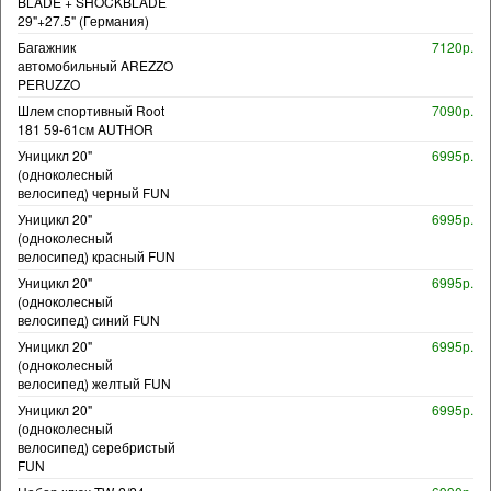
BLADE + SHOCKBLADE
29"+27.5" (Германия)
Багажник
7120р.
автомобильный AREZZO
PERUZZO
Шлем спортивный Root
7090р.
181 59-61см AUTHOR
Уницикл 20"
6995р.
(одноколесный
велосипед) черный FUN
Уницикл 20"
6995р.
(одноколесный
велосипед) красный FUN
Уницикл 20"
6995р.
(одноколесный
велосипед) синий FUN
Уницикл 20"
6995р.
(одноколесный
велосипед) желтый FUN
Уницикл 20"
6995р.
(одноколесный
велосипед) серебристый
FUN