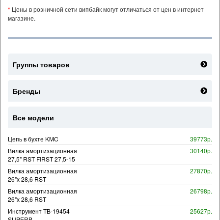
*
Цены в розничной сети випбайк могут отличаться от цен в интернет
магазине.
Группы товаров
Бренды
Все модели
Цепь в бухте KMC
39773р.
Вилка амортизационная
30140р.
27,5" RST FIRST 27,5-15
Вилка амортизационная
27870р.
26"х 28,6 RST
Вилка амортизационная
26798р.
26"х 28,6 RST
Инструмент TB-19454
25627р.
SUPERB