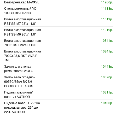
Велотренажер M-WAVE
11266р.
Стенд ремонтный YC-
11133р.
100BH BIKEHAND
Вилка амортизационная
11019р.
RST SS-M7 28"х1 1/8"
Вилка амортизационная
11019р.
RST SS-M6 26"х1 1/8"
Вилка амортизационная
10841р.
700С RST VIVAIR TNL
Вилка амортизационная
10841р.
700Сх28,6 RST VIVAIR
TNL
Зажим для стенда
10443р.
ремонтного CYCLO
Замок вело складной
10370р.
6055C/85см BK SH
BORDO LITE. ABUS
Педали алюминий/
10311р.
пластик AUTHOR
Сиденье Koari FF 29" на
10130р.
подсед. штырь, 29", до
22кг. AUTHOR