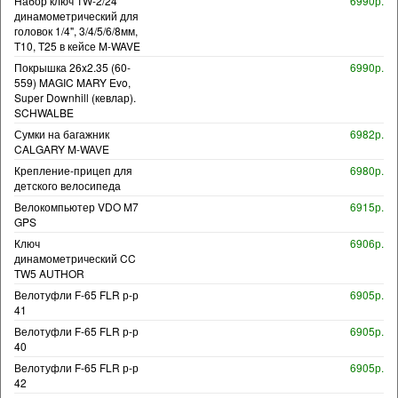
Набор ключ TW-2/24
6990р.
динамометрический для
головок 1/4", 3/4/5/6/8мм,
T10, T25 в кейсе M-WAVE
Покрышка 26x2.35 (60-
6990р.
559) MAGIC MARY Evo,
Super Downhill (кевлар).
SCHWALBE
Сумки на багажник
6982р.
CALGARY M-WAVE
Крепление-прицеп для
6980р.
детского велосипеда
Велокомпьютер VDO M7
6915р.
GPS
Ключ
6906р.
динамометрический CC
TW5 AUTHOR
Велотуфли F-65 FLR р-р
6905р.
41
Велотуфли F-65 FLR р-р
6905р.
40
Велотуфли F-65 FLR р-р
6905р.
42