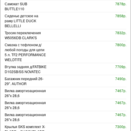
Самокат SUB
7878р.
BUTTLE110
Сиденье детское на
7858р.
раму LITTLE DUCK
BELLELLI
Тросик переключения
7832р.
W5056DB CLARK'S
Смазка с тефлоном д/
7800р.
любой погоды для цепи
5 л. TF2 PERFORMANCE
WELDTITE
Втулка задняя д/FATBIKE
7709р.
D102SB/SS NOVATEC
Багажник передний 26-
7490р.
29". AUTHOR
Вилка амортизационная
7467р.
26"х 28,6
Вилка амортизационная
7467р.
26"х 28,6
Вилка амортизационная
7467р.
26"х 28,6
Крылья SKS комплект X-
7300р.