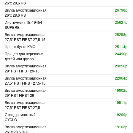
26"х 28,6 RST
Вилка амортизационная
26798р.
26"х 28,6 RST
Инструмент TB-19454
25627р.
SUPERB
Вилка амортизационная
25258р.
27,5" RST FIRST 27,5-15
Цепь в бухте KMC
25114р.
Прицеп для перевозки
24490р.
детей или грузов
Вилка амортизационная
23256р.
29" RST FIRST 29-15
Вилка амортизационная
22964р.
27,5" RST FIRST 27,5-15
Вилка амортизационная
19802р.
29" RST FIRST 29
Вилка амортизационная
19511р.
27,5" RST FIRST 27,5
Стенд ремонтный
19299р.
CYCLO
Вилка амортизационная
19103р.
26" х 28,6 RST