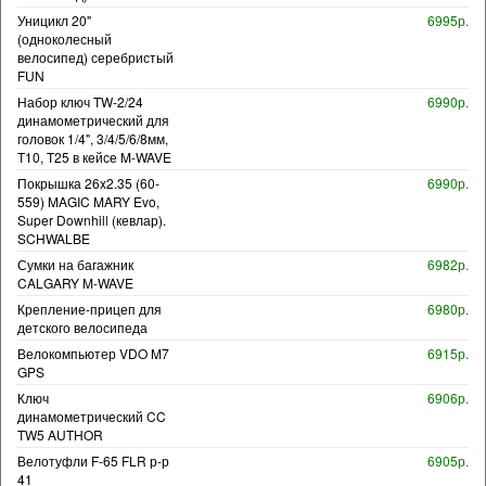
Уницикл 20"
6995р.
(одноколесный
велосипед) серебристый
FUN
Набор ключ TW-2/24
6990р.
динамометрический для
головок 1/4", 3/4/5/6/8мм,
T10, T25 в кейсе M-WAVE
Покрышка 26x2.35 (60-
6990р.
559) MAGIC MARY Evo,
Super Downhill (кевлар).
SCHWALBE
Сумки на багажник
6982р.
CALGARY M-WAVE
Крепление-прицеп для
6980р.
детского велосипеда
Велокомпьютер VDO M7
6915р.
GPS
Ключ
6906р.
динамометрический CC
TW5 AUTHOR
Велотуфли F-65 FLR р-р
6905р.
41