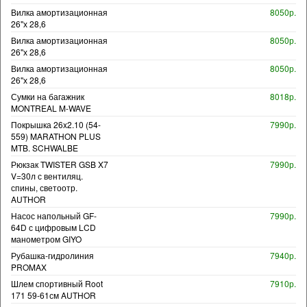
Вилка амортизационная
8050р.
26"х 28,6
Вилка амортизационная
8050р.
26"х 28,6
Вилка амортизационная
8050р.
26"х 28,6
Сумки на багажник
8018р.
MONTREAL M-WAVE
Покрышка 26x2.10 (54-
7990р.
559) MARATHON PLUS
MTB. SCHWALBE
Рюкзак TWISTER GSB X7
7990р.
V=30л с вентиляц.
спины, светоотр.
AUTHOR
Насос напольный GF-
7990р.
64D с цифровым LCD
манометром GIYO
Рубашка-гидролиния
7940р.
PROMAX
Шлем спортивный Root
7910р.
171 59-61см AUTHOR