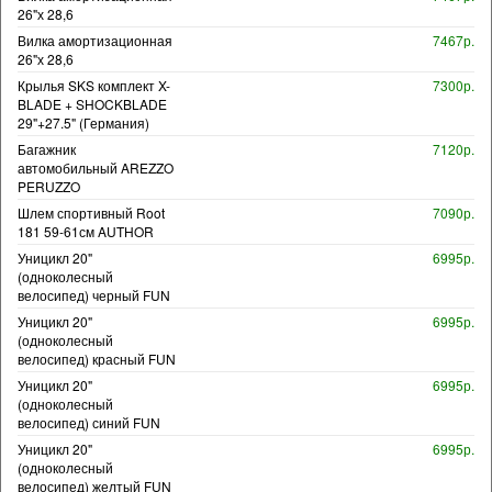
26"х 28,6
Вилка амортизационная
7467р.
26"х 28,6
Крылья SKS комплект X-
7300р.
BLADE + SHOCKBLADE
29"+27.5" (Германия)
Багажник
7120р.
автомобильный AREZZO
PERUZZO
Шлем спортивный Root
7090р.
181 59-61см AUTHOR
Уницикл 20"
6995р.
(одноколесный
велосипед) черный FUN
Уницикл 20"
6995р.
(одноколесный
велосипед) красный FUN
Уницикл 20"
6995р.
(одноколесный
велосипед) синий FUN
Уницикл 20"
6995р.
(одноколесный
велосипед) желтый FUN