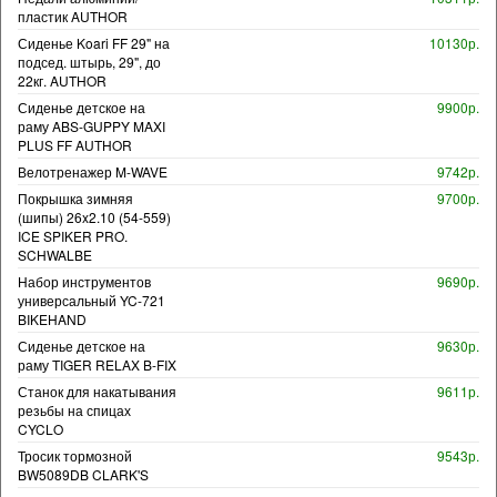
пластик AUTHOR
Сиденье Koari FF 29" на
10130р.
подсед. штырь, 29", до
22кг. AUTHOR
Сиденье детское на
9900р.
раму ABS-GUPPY MAXI
PLUS FF AUTHOR
Велотренажер M-WAVE
9742р.
Покрышка зимняя
9700р.
(шипы) 26x2.10 (54-559)
ICE SPIKER PRO.
SCHWALBE
Набор инструментов
9690р.
универсальный YC-721
BIKEHAND
Сиденье детское на
9630р.
раму TIGER RELAX B-FIX
Станок для накатывания
9611р.
резьбы на спицах
CYCLO
Тросик тормозной
9543р.
BW5089DB CLARK'S