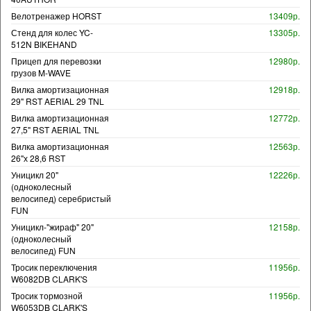
Велотренажер HORST
13409р.
Стенд для колес YC-
13305р.
512N BIKEHAND
Прицеп для перевозки
12980р.
грузов M-WAVE
Вилка амортизационная
12918р.
29" RST AERIAL 29 TNL
Вилка амортизационная
12772р.
27,5" RST AERIAL TNL
Вилка амортизационная
12563р.
26"х 28,6 RST
Уницикл 20"
12226р.
(одноколесный
велосипед) серебристый
FUN
Уницикл-"жираф" 20"
12158р.
(одноколесный
велосипед) FUN
Тросик переключения
11956р.
W6082DB CLARK'S
Тросик тормозной
11956р.
W6053DB CLARK'S