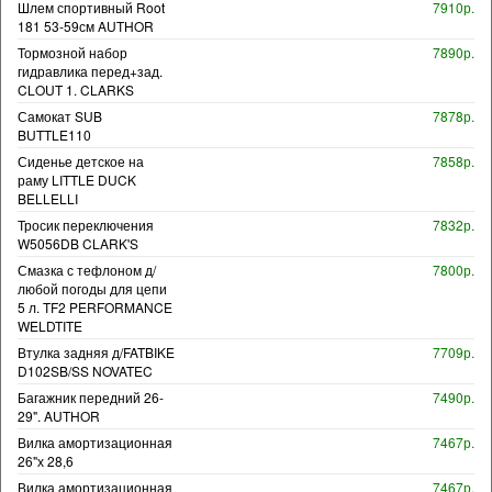
Шлем спортивный Root
7910р.
181 53-59см AUTHOR
Тормозной набор
7890р.
гидравлика перед+зад.
CLOUT 1. CLARKS
Самокат SUB
7878р.
BUTTLE110
Сиденье детское на
7858р.
раму LITTLE DUCK
BELLELLI
Тросик переключения
7832р.
W5056DB CLARK'S
Смазка с тефлоном д/
7800р.
любой погоды для цепи
5 л. TF2 PERFORMANCE
WELDTITE
Втулка задняя д/FATBIKE
7709р.
D102SB/SS NOVATEC
Багажник передний 26-
7490р.
29". AUTHOR
Вилка амортизационная
7467р.
26"х 28,6
Вилка амортизационная
7467р.