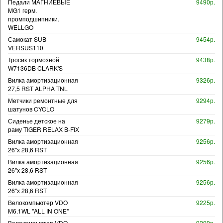
Педали МАГНИЕВЫЕ
9490р.
MG1 герм.
промподшипники.
WELLGO
Самокат SUB
9454р.
VERSUS110
Тросик тормозной
9438р.
W7136DB CLARK'S
Вилка амортизационная
9326р.
27,5 RST ALPHA TNL
Метчики ремонтные для
9294р.
шатунов CYCLO
Сиденье детское на
9279р.
раму TIGER RELAX B-FIX
Вилка амортизационная
9256р.
26"х 28,6 RST
Вилка амортизационная
9256р.
26"х 28,6 RST
Вилка амортизационная
9256р.
26"х 28,6 RST
Велокомпьютер VDO
9225р.
M6.1WL "ALL IN ONE"
Велокомпьютер VDO
9209р.