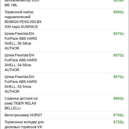
M6.1WL
Тормозной набор
8990р.
гидравлический
BDMS30.PESS.0S0.BX
S30 пара SUNRACE
Шлем Freeride/DH
8970р.
FullFace ABS-HARD
SHELL, 56-58см.
AUTHOR
Шлем Freeride/DH
8970р.
FullFace ABS-HARD
SHELL, 54-56см.
AUTHOR
Шлем Freeride/DH
8970р.
FullFace ABS-HARD
SHELL, 52-54см.
AUTHOR
Сиденье детское на
8860р.
раму TIGER RELAX
BELLELLI
Велотренажер HORST
8756р.
Тормозные колодки для
8732р.
дисковых тормозов VX-