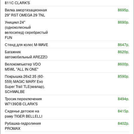
811C CLARK'S
Вилка амортизационная
8695р.
29" RST OMEGA 29 TNL
Уницикл 24"
8690р.
(одноколесный
велосипед) серебристый
FUN
Стенд для колес M-WAVE
8647р.
Багажник
8620р.
автомобильный AREZZO
Велокомпьютер VDO
8600р.
M5WL "ALL IN ONE"
Покрышка 26x2.35 (60-
8590р.
559) MAGIC MARY Evo
Super Trail TLE(кевлар).
SCHWALBE
Тросик переключения
8494р.
W7139DB CLARK'S
Сиденье детское на
8415р.
раму TIGER BELLELLI
Рубашка-гидролиния
8402р.
PROMAX