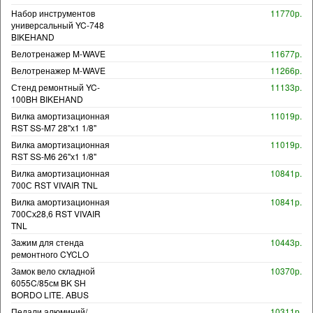
Набор инструментов
11770р.
универсальный YC-748
BIKEHAND
Велотренажер M-WAVE
11677р.
Велотренажер M-WAVE
11266р.
Стенд ремонтный YC-
11133р.
100BH BIKEHAND
Вилка амортизационная
11019р.
RST SS-M7 28"х1 1/8"
Вилка амортизационная
11019р.
RST SS-M6 26"х1 1/8"
Вилка амортизационная
10841р.
700С RST VIVAIR TNL
Вилка амортизационная
10841р.
700Сх28,6 RST VIVAIR
TNL
Зажим для стенда
10443р.
ремонтного CYCLO
Замок вело складной
10370р.
6055C/85см BK SH
BORDO LITE. ABUS
Педали алюминий/
10311р.