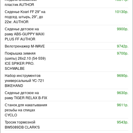
пластик AUTHOR
Сиденье Koari FF 29" на
10130р.
подсед. штырь, 29", до
22кг. AUTHOR
Сиденье детское на
9900р.
раму ABS-GUPPY MAXI
PLUS FF AUTHOR
Велотренажер M-WAVE
9742р.
Покрышка зимняя
9700р.
(шипы) 26x2.10 (54-559)
ICE SPIKER PRO.
SCHWALBE
Набор инструментов
9690р.
универсальный YC-721
BIKEHAND
Сиденье детское на
9630р.
раму TIGER RELAX B-FIX
Станок для накатывания
9611р.
резьбы на спицах
CYCLO
Тросик тормозной
9543р.
BW5089DB CLARK'S