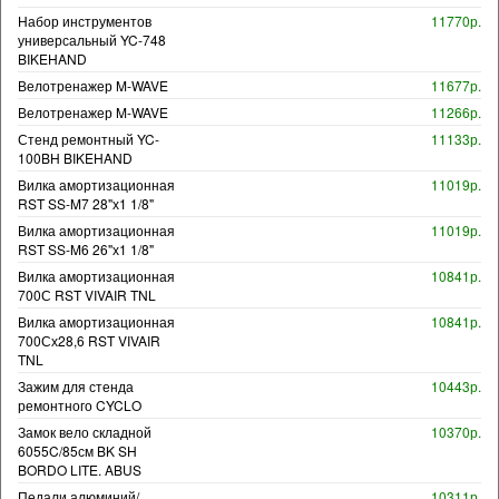
Набор инструментов
11770р.
универсальный YC-748
BIKEHAND
Велотренажер M-WAVE
11677р.
Велотренажер M-WAVE
11266р.
Стенд ремонтный YC-
11133р.
100BH BIKEHAND
Вилка амортизационная
11019р.
RST SS-M7 28"х1 1/8"
Вилка амортизационная
11019р.
RST SS-M6 26"х1 1/8"
Вилка амортизационная
10841р.
700С RST VIVAIR TNL
Вилка амортизационная
10841р.
700Сх28,6 RST VIVAIR
TNL
Зажим для стенда
10443р.
ремонтного CYCLO
Замок вело складной
10370р.
6055C/85см BK SH
BORDO LITE. ABUS
Педали алюминий/
10311р.