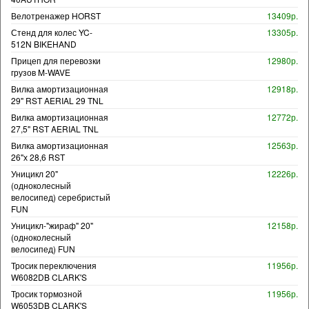
Велотренажер HORST
13409р.
Стенд для колес YC-
13305р.
512N BIKEHAND
Прицеп для перевозки
12980р.
грузов M-WAVE
Вилка амортизационная
12918р.
29" RST AERIAL 29 TNL
Вилка амортизационная
12772р.
27,5" RST AERIAL TNL
Вилка амортизационная
12563р.
26"х 28,6 RST
Уницикл 20"
12226р.
(одноколесный
велосипед) серебристый
FUN
Уницикл-"жираф" 20"
12158р.
(одноколесный
велосипед) FUN
Тросик переключения
11956р.
W6082DB CLARK'S
Тросик тормозной
11956р.
W6053DB CLARK'S