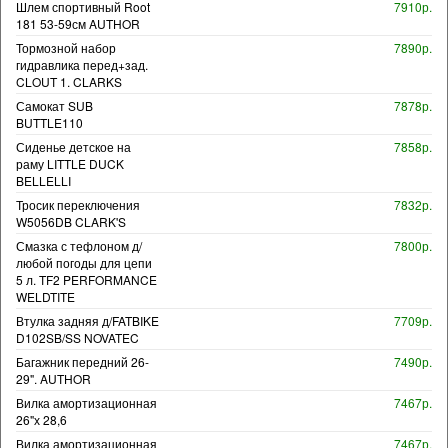
Шлем спортивный Root
7910р.
181 53-59см AUTHOR
Тормозной набор
7890р.
гидравлика перед+зад.
CLOUT 1. CLARKS
Самокат SUB
7878р.
BUTTLE110
Сиденье детское на
7858р.
раму LITTLE DUCK
BELLELLI
Тросик переключения
7832р.
W5056DB CLARK'S
Смазка с тефлоном д/
7800р.
любой погоды для цепи
5 л. TF2 PERFORMANCE
WELDTITE
Втулка задняя д/FATBIKE
7709р.
D102SB/SS NOVATEC
Багажник передний 26-
7490р.
29". AUTHOR
Вилка амортизационная
7467р.
26"х 28,6
Вилка амортизационная
7467р.