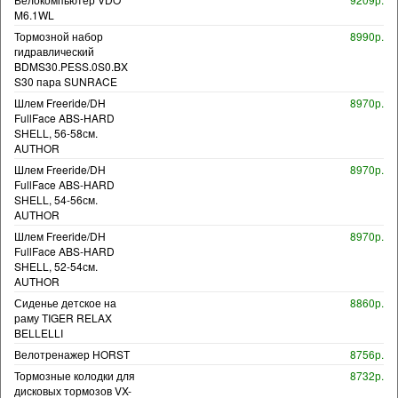
M6.1WL
Тормозной набор
8990р.
гидравлический
BDMS30.PESS.0S0.BX
S30 пара SUNRACE
Шлем Freeride/DH
8970р.
FullFace ABS-HARD
SHELL, 56-58см.
AUTHOR
Шлем Freeride/DH
8970р.
FullFace ABS-HARD
SHELL, 54-56см.
AUTHOR
Шлем Freeride/DH
8970р.
FullFace ABS-HARD
SHELL, 52-54см.
AUTHOR
Сиденье детское на
8860р.
раму TIGER RELAX
BELLELLI
Велотренажер HORST
8756р.
Тормозные колодки для
8732р.
дисковых тормозов VX-