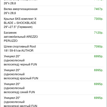
26"х 28,6
Вилка амортизационная
7467р.
26"х 28,6
Крылья SKS комплект X-
7300р.
BLADE + SHOCKBLADE
29"+27.5" (Германия)
Багажник
7120р.
автомобильный AREZZO
PERUZZO
Шлем спортивный Root
7090р.
181 59-61см AUTHOR
Уницикл 20"
6995р.
(одноколесный
велосипед) черный FUN
Уницикл 20"
6995р.
(одноколесный
велосипед) красный FUN
Уницикл 20"
6995р.
(одноколесный
велосипед) синий FUN
Уницикл 20"
6995р.
(одноколесный
велосипед) желтый FUN