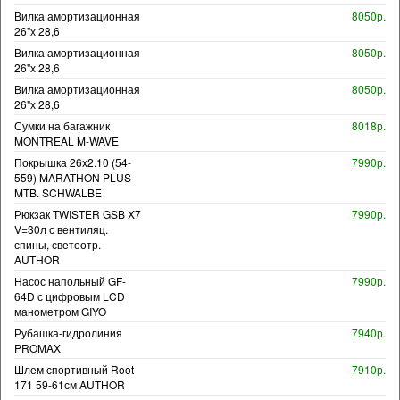
Вилка амортизационная
8050р.
26"х 28,6
Вилка амортизационная
8050р.
26"х 28,6
Вилка амортизационная
8050р.
26"х 28,6
Сумки на багажник
8018р.
MONTREAL M-WAVE
Покрышка 26x2.10 (54-
7990р.
559) MARATHON PLUS
MTB. SCHWALBE
Рюкзак TWISTER GSB X7
7990р.
V=30л с вентиляц.
спины, светоотр.
AUTHOR
Насос напольный GF-
7990р.
64D с цифровым LCD
манометром GIYO
Рубашка-гидролиния
7940р.
PROMAX
Шлем спортивный Root
7910р.
171 59-61см AUTHOR