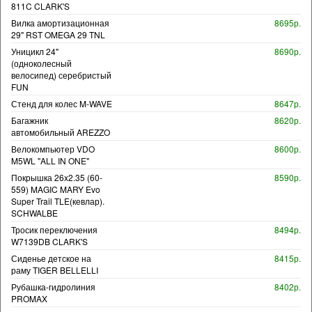
811C CLARK'S
Вилка амортизационная
8695р.
29" RST OMEGA 29 TNL
Уницикл 24"
8690р.
(одноколесный
велосипед) серебристый
FUN
Стенд для колес M-WAVE
8647р.
Багажник
8620р.
автомобильный AREZZO
Велокомпьютер VDO
8600р.
M5WL "ALL IN ONE"
Покрышка 26x2.35 (60-
8590р.
559) MAGIC MARY Evo
Super Trail TLE(кевлар).
SCHWALBE
Тросик переключения
8494р.
W7139DB CLARK'S
Сиденье детское на
8415р.
раму TIGER BELLELLI
Рубашка-гидролиния
8402р.
PROMAX