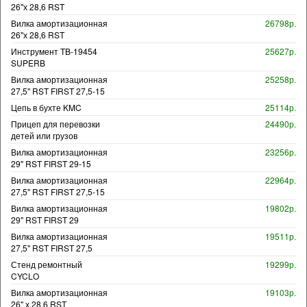
26"х 28,6 RST
Вилка амортизационная
26798р.
26"х 28,6 RST
Инструмент TB-19454
25627р.
SUPERB
Вилка амортизационная
25258р.
27,5" RST FIRST 27,5-15
Цепь в бухте KMC
25114р.
Прицеп для перевозки
24490р.
детей или грузов
Вилка амортизационная
23256р.
29" RST FIRST 29-15
Вилка амортизационная
22964р.
27,5" RST FIRST 27,5-15
Вилка амортизационная
19802р.
29" RST FIRST 29
Вилка амортизационная
19511р.
27,5" RST FIRST 27,5
Стенд ремонтный
19299р.
CYCLO
Вилка амортизационная
19103р.
26" х 28,6 RST