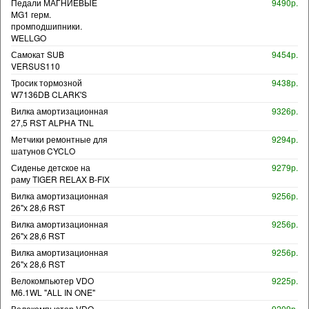
Педали МАГНИЕВЫЕ
9490р.
MG1 герм.
промподшипники.
WELLGO
Самокат SUB
9454р.
VERSUS110
Тросик тормозной
9438р.
W7136DB CLARK'S
Вилка амортизационная
9326р.
27,5 RST ALPHA TNL
Метчики ремонтные для
9294р.
шатунов CYCLO
Сиденье детское на
9279р.
раму TIGER RELAX B-FIX
Вилка амортизационная
9256р.
26"х 28,6 RST
Вилка амортизационная
9256р.
26"х 28,6 RST
Вилка амортизационная
9256р.
26"х 28,6 RST
Велокомпьютер VDO
9225р.
M6.1WL "ALL IN ONE"
Велокомпьютер VDO
9209р.