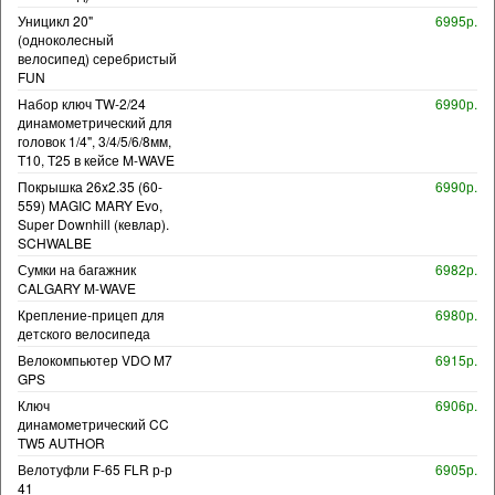
Уницикл 20"
6995р.
(одноколесный
велосипед) серебристый
FUN
Набор ключ TW-2/24
6990р.
динамометрический для
головок 1/4", 3/4/5/6/8мм,
T10, T25 в кейсе M-WAVE
Покрышка 26x2.35 (60-
6990р.
559) MAGIC MARY Evo,
Super Downhill (кевлар).
SCHWALBE
Сумки на багажник
6982р.
CALGARY M-WAVE
Крепление-прицеп для
6980р.
детского велосипеда
Велокомпьютер VDO M7
6915р.
GPS
Ключ
6906р.
динамометрический CC
TW5 AUTHOR
Велотуфли F-65 FLR р-р
6905р.
41