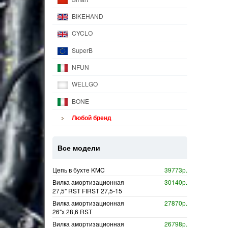
BIKEHAND
CYCLO
SuperB
NFUN
WELLGO
BONE
Любой бренд
Все модели
Цепь в бухте KMC
39773р.
Вилка амортизационная
30140р.
27,5" RST FIRST 27,5-15
Вилка амортизационная
27870р.
26"х 28,6 RST
Вилка амортизационная
26798р.