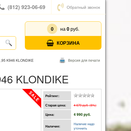
(812) 923-06-69
Обратный звонок
0
на
0
руб.
КОРЗИНА
,95 K946 KLONDIKE
Версия для печати
K946 KLONDIKE
Рейтинг:
4 670 pуб. (6%)
Старая цена:
4 990 pуб.
Цена:
Наличие надо
Наличие:
уточнить