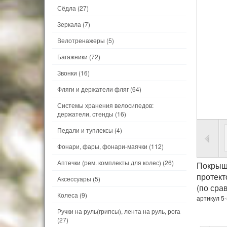
Сёдла
(27)
Зеркала
(7)
Велотренажеры
(5)
Багажники
(72)
Звонки
(16)
Фляги и держатели фляг
(64)
Системы хранения велосипедов:
держатели, стенды
(16)
Педали и туплексы
(4)
Фонари, фары, фонари-маячки
(112)
Аптечки (рем. комплекты для колес)
(26)
Покрыш
протект
Аксессуары
(5)
(по сра
Колеса
(9)
артикул 5
Ручки на руль(грипсы), лента на руль, рога
(27)