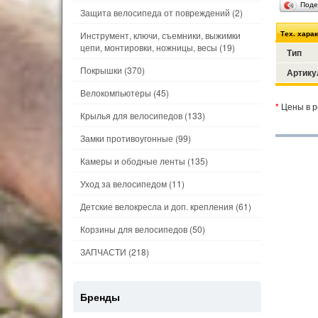
Поде
Защита велосипеда от повреждений
(2)
Тех. хара
Инструмент, ключи, съемники, выжимки
цепи, монтировки, ножницы, весы
(19)
Тип
Покрышки
(370)
Артику
Велокомпьютеры
(45)
*
Цены в р
Крылья для велосипедов
(133)
Замки противоугонные
(99)
Камеры и ободные ленты
(135)
Уход за велосипедом
(11)
Детские велокресла и доп. крепления
(61)
Корзины для велосипедов
(50)
ЗАПЧАСТИ
(218)
Бренды