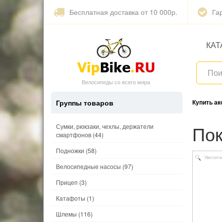
Бесплатная доставка от 10 000р.
Га
КАТ
Велосипеды со всего мира
Группы товаров
Купить а
П
Сумки, рюкзаки, чехлы, держатели
смартфонов
(44)
Подножки
(58)
Увелич
Велосипедные насосы
(97)
Прицеп
(3)
Катафоты
(1)
Шлемы
(116)