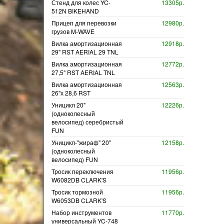
Стенд для колес YC-
13305р.
512N BIKEHAND
Прицеп для перевозки
12980р.
грузов M-WAVE
Вилка амортизационная
12918р.
29" RST AERIAL 29 TNL
Вилка амортизационная
12772р.
27,5" RST AERIAL TNL
Вилка амортизационная
12563р.
26"х 28,6 RST
Уницикл 20"
12226р.
(одноколесный
велосипед) серебристый
FUN
Уницикл-"жираф" 20"
12158р.
(одноколесный
велосипед) FUN
Тросик переключения
11956р.
W6082DB CLARK'S
Тросик тормозной
11956р.
W6053DB CLARK'S
Набор инструментов
11770р.
универсальный YC-748