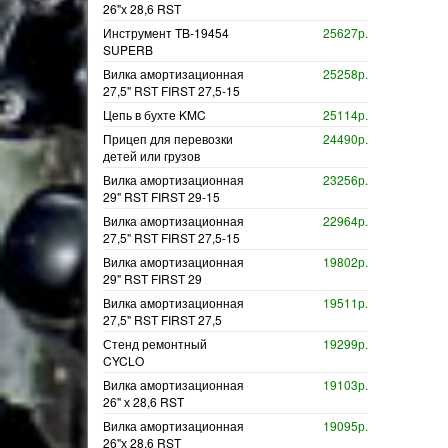
26"х 28,6 RST
Инструмент TB-19454
25627р.
SUPERB
Вилка амортизационная
25258р.
27,5" RST FIRST 27,5-15
Цепь в бухте KMC
25114р.
Прицеп для перевозки
24490р.
детей или грузов
Вилка амортизационная
23256р.
29" RST FIRST 29-15
Вилка амортизационная
22964р.
27,5" RST FIRST 27,5-15
Вилка амортизационная
19802р.
29" RST FIRST 29
Вилка амортизационная
19511р.
27,5" RST FIRST 27,5
Стенд ремонтный
19299р.
CYCLO
Вилка амортизационная
19103р.
26" х 28,6 RST
Вилка амортизационная
19095р.
26"х 28,6 RST