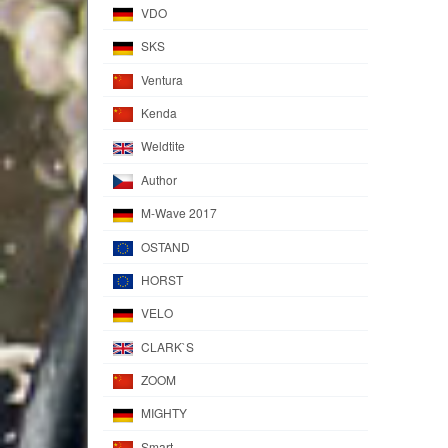
VDO
SKS
Ventura
Kenda
Weldtite
Author
M-Wave 2017
OSTAND
HORST
VELO
CLARK`S
ZOOM
MIGHTY
Smart