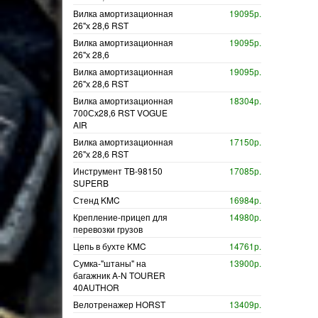
Вилка амортизационная
19095р.
26"х 28,6 RST
Вилка амортизационная
19095р.
26"х 28,6
Вилка амортизационная
19095р.
26"х 28,6 RST
Вилка амортизационная
18304р.
700Сх28,6 RST VOGUE
AIR
Вилка амортизационная
17150р.
26"х 28,6 RST
Инструмент TB-98150
17085р.
SUPERB
Стенд KMC
16984р.
Крепление-прицеп для
14980р.
перевозки грузов
Цепь в бухте KMC
14761р.
Сумка-"штаны" на
13900р.
багажник A-N TOURER
40AUTHOR
Велотренажер HORST
13409р.