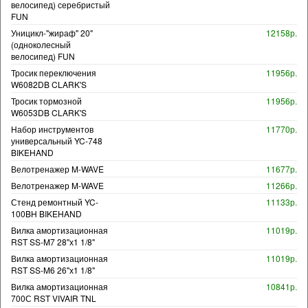
велосипед) серебристый
FUN
Уницикл-"жираф" 20"
12158р.
(одноколесный
велосипед) FUN
Тросик переключения
11956р.
W6082DB CLARK'S
Тросик тормозной
11956р.
W6053DB CLARK'S
Набор инструментов
11770р.
универсальный YC-748
BIKEHAND
Велотренажер M-WAVE
11677р.
Велотренажер M-WAVE
11266р.
Стенд ремонтный YC-
11133р.
100BH BIKEHAND
Вилка амортизационная
11019р.
RST SS-M7 28"х1 1/8"
Вилка амортизационная
11019р.
RST SS-M6 26"х1 1/8"
Вилка амортизационная
10841р.
700С RST VIVAIR TNL