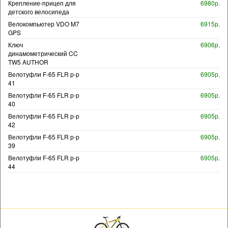
Крепление-прицеп для
6980р.
детского велосипеда
Велокомпьютер VDO M7
6915р.
GPS
Ключ
6906р.
динамометрический CC
TW5 AUTHOR
Велотуфли F-65 FLR р-р
6905р.
41
Велотуфли F-65 FLR р-р
6905р.
40
Велотуфли F-65 FLR р-р
6905р.
42
Велотуфли F-65 FLR р-р
6905р.
39
Велотуфли F-65 FLR р-р
6905р.
44