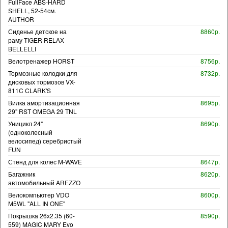
FullFace ABS-HARD
SHELL, 52-54см.
AUTHOR
Сиденье детское на
8860р.
раму TIGER RELAX
BELLELLI
Велотренажер HORST
8756р.
Тормозные колодки для
8732р.
дисковых тормозов VX-
811C CLARK'S
Вилка амортизационная
8695р.
29" RST OMEGA 29 TNL
Уницикл 24"
8690р.
(одноколесный
велосипед) серебристый
FUN
Стенд для колес M-WAVE
8647р.
Багажник
8620р.
автомобильный AREZZO
Велокомпьютер VDO
8600р.
M5WL "ALL IN ONE"
Покрышка 26x2.35 (60-
8590р.
559) MAGIC MARY Evo