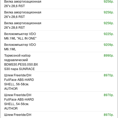
Вилка амортизационная
9256р.
26"х 28,6 RST
Вилка амортизационная
9256р.
26"х 28,6 RST
Вилка амортизационная
9256р.
26"х 28,6 RST
Велокомпьютер VDO
9225р.
M6.1WL "ALL IN ONE"
Велокомпьютер VDO
9209р.
M6.1WL
Тормозной набор
8990р.
гидравлический
BDMS30.PESS.0S0.BX
S30 пара SUNRACE
Шлем Freeride/DH
8970р.
FullFace ABS-HARD
SHELL, 56-58см.
AUTHOR
Шлем Freeride/DH
8970р.
FullFace ABS-HARD
SHELL, 54-56см.
AUTHOR
Шлем Freeride/DH
8970р.