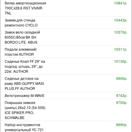
Вилка амортизационная
10841р.
700Сх28,6 RST VIVAIR
TNL
Зажим для стенда
10443р.
ремонтного CYCLO
Замок вело складной
10370р.
6055C/85см BK SH
BORDO LITE. ABUS
Педали алюминий/
10311р.
пластик AUTHOR
Сиденье Koari FF 29" на
10130р.
подсед. штырь, 29", до
22кг. AUTHOR
Сиденье детское на
9900р.
раму ABS-GUPPY MAXI
PLUS FF AUTHOR
Велотренажер M-WAVE
9742р.
Покрышка зимняя
9700р.
(шипы) 26x2.10 (54-559)
ICE SPIKER PRO.
SCHWALBE
Набор инструментов
9690р.
универсальный YC-721