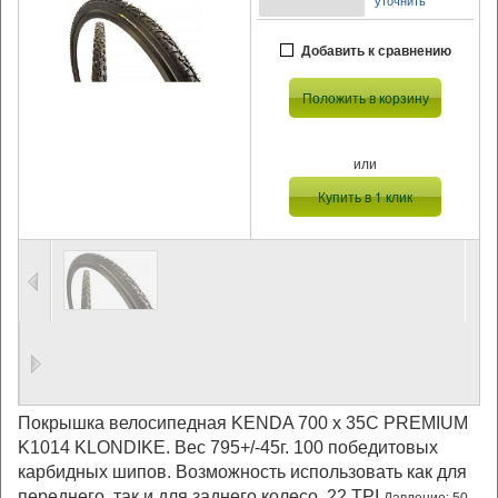
уточнить
Добавить к сравнению
Положить в корзину
или
Купить в 1 клик
Покрышка велосипедная KENDA 700 х 35С PREMIUM
K1014 KLONDIKE. Вес
795+/-45г.
100 победитовых
карбидных шипов. В
озможность использовать как для
переднего, так и для заднего колесо.
22 TPI