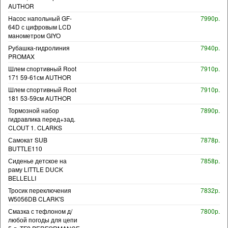
AUTHOR
Насос напольный GF-
7990р.
64D с цифровым LCD
манометром GIYO
Рубашка-гидролиния
7940р.
PROMAX
Шлем спортивный Root
7910р.
171 59-61см AUTHOR
Шлем спортивный Root
7910р.
181 53-59см AUTHOR
Тормозной набор
7890р.
гидравлика перед+зад.
CLOUT 1. CLARKS
Самокат SUB
7878р.
BUTTLE110
Сиденье детское на
7858р.
раму LITTLE DUCK
BELLELLI
Тросик переключения
7832р.
W5056DB CLARK'S
Смазка с тефлоном д/
7800р.
любой погоды для цепи