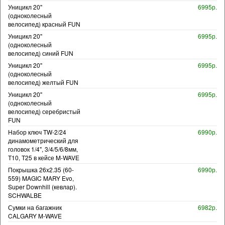
Уницикл 20"
6995р.
(одноколесный
велосипед) красный FUN
Уницикл 20"
6995р.
(одноколесный
велосипед) синий FUN
Уницикл 20"
6995р.
(одноколесный
велосипед) желтый FUN
Уницикл 20"
6995р.
(одноколесный
велосипед) серебристый
FUN
Набор ключ TW-2/24
6990р.
динамометрический для
головок 1/4", 3/4/5/6/8мм,
T10, T25 в кейсе M-WAVE
Покрышка 26x2.35 (60-
6990р.
559) MAGIC MARY Evo,
Super Downhill (кевлар).
SCHWALBE
Сумки на багажник
6982р.
CALGARY M-WAVE