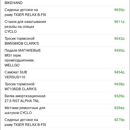
BIKEHAND
Сиденье детское на
9630р.
раму TIGER RELAX B-FIX
Станок для накатывания
9611р.
резьбы на спицах
CYCLO
Тросик тормозной
9543р.
BW5089DB CLARK'S
Педали МАГНИЕВЫЕ
9490р.
MG1 герм.
промподшипники.
WELLGO
Самокат SUB
9454р.
VERSUS110
Тросик тормозной
9438р.
W7136DB CLARK'S
Вилка амортизационная
9326р.
27,5 RST ALPHA TNL
Метчики ремонтные для
9294р.
шатунов CYCLO
Сиденье детское на
9279р.
раму TIGER RELAX B-FIX