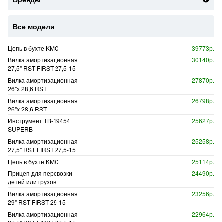
Все модели
Цепь в бухте KMC
39773р.
Вилка амортизационная
30140р.
27,5" RST FIRST 27,5-15
Вилка амортизационная
27870р.
26"х 28,6 RST
Вилка амортизационная
26798р.
26"х 28,6 RST
Инструмент TB-19454
25627р.
SUPERB
Вилка амортизационная
25258р.
27,5" RST FIRST 27,5-15
Цепь в бухте KMC
25114р.
Прицеп для перевозки
24490р.
детей или грузов
Вилка амортизационная
23256р.
29" RST FIRST 29-15
Вилка амортизационная
22964р.