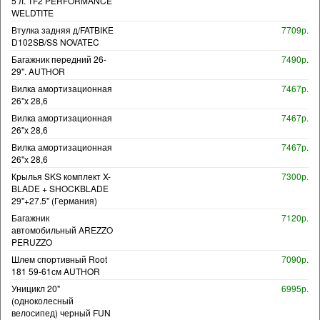
5 л. TF2 PERFORMANCE
WELDTITE
Втулка задняя д/FATBIKE
7709р.
D102SB/SS NOVATEC
Багажник передний 26-
7490р.
29". AUTHOR
Вилка амортизационная
7467р.
26"х 28,6
Вилка амортизационная
7467р.
26"х 28,6
Вилка амортизационная
7467р.
26"х 28,6
Крылья SKS комплект X-
7300р.
BLADE + SHOCKBLADE
29"+27.5" (Германия)
Багажник
7120р.
автомобильный AREZZO
PERUZZO
Шлем спортивный Root
7090р.
181 59-61см AUTHOR
Уницикл 20"
6995р.
(одноколесный
велосипед) черный FUN