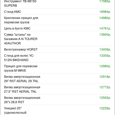
Инструмент TB-98150
17085р.
SUPERB
Стенд KMC
16984р.
Крепление-прицеп для
14980р.
перевозки грузов
Цепь в бухте KMC
14761р.
Сумка-"штаны" на
13900р.
багажник A-N TOURER
40AUTHOR
Велотренажер HORST
13409р.
Стенд для колес YC-
13305р.
512N BIKEHAND
Прицеп для перевозки
12980р.
грузов M-WAVE
Вилка амортизационная
12918р.
29" RST AERIAL 29 TNL
Вилка амортизационная
12772р.
27,5" RST AERIAL TNL
Вилка амортизационная
12563р.
26"х 28,6 RST
Уницикл 20"
12226р.
(одноколесный