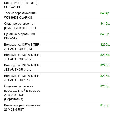
Super Trail TLE(кевлар).
SCHWALBE
Тросик переключения
8494р.
W7139DB CLARK'S
Сиденье детское на
8415р.
раму TIGER BELLELLI
Рубашка-гидролиния
8402р.
PROMAX
Велокуртка 13F WINTER
8296р.
JET AUTHOR р-р M
Велокуртка 13F WINTER
8296р.
JET AUTHOR р-р XL
Велокуртка 13F WINTER
8296р.
JET AUTHOR р-р L
Велокуртка 13F WINTER
8296р.
JET AUTHOR р-р S
Сиденье детское на
8200р.
подседельный штырь до
22 кг AUTHOR
(Португалия)
Вилка амортизационная
8175р.
26"х 28,6 RST