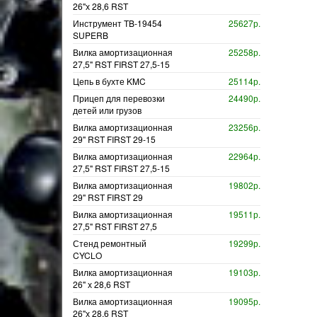
26"х 28,6 RST
Инструмент TB-19454
25627р.
SUPERB
Вилка амортизационная
25258р.
27,5" RST FIRST 27,5-15
Цепь в бухте KMC
25114р.
Прицеп для перевозки
24490р.
детей или грузов
Вилка амортизационная
23256р.
29" RST FIRST 29-15
Вилка амортизационная
22964р.
27,5" RST FIRST 27,5-15
Вилка амортизационная
19802р.
29" RST FIRST 29
Вилка амортизационная
19511р.
27,5" RST FIRST 27,5
Стенд ремонтный
19299р.
CYCLO
Вилка амортизационная
19103р.
26" х 28,6 RST
Вилка амортизационная
19095р.
26"х 28,6 RST