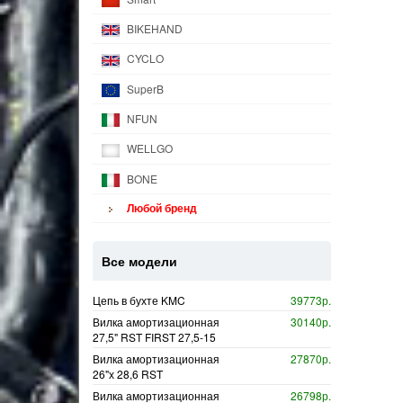
BIKEHAND
CYCLO
SuperB
NFUN
WELLGO
BONE
Любой бренд
Все модели
Цепь в бухте KMC
39773р.
Вилка амортизационная
30140р.
27,5" RST FIRST 27,5-15
Вилка амортизационная
27870р.
26"х 28,6 RST
Вилка амортизационная
26798р.