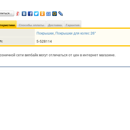
литься…
ктеристики
Способы оплаты
Доставка
Гарантия
Покрышки
,
Покрышки для колес 26"
л:
5-528114
озничной сети випбайк могут отличаться от цен в интернет магазине.