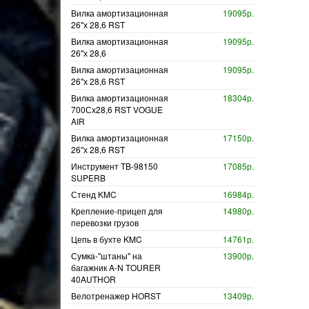
Вилка амортизационная
19095р.
26"х 28,6 RST
Вилка амортизационная
19095р.
26"х 28,6
Вилка амортизационная
19095р.
26"х 28,6 RST
Вилка амортизационная
18304р.
700Сх28,6 RST VOGUE
AIR
Вилка амортизационная
17150р.
26"х 28,6 RST
Инструмент TB-98150
17085р.
SUPERB
Стенд KMC
16984р.
Крепление-прицеп для
14980р.
перевозки грузов
Цепь в бухте KMC
14761р.
Сумка-"штаны" на
13900р.
багажник A-N TOURER
40AUTHOR
Велотренажер HORST
13409р.