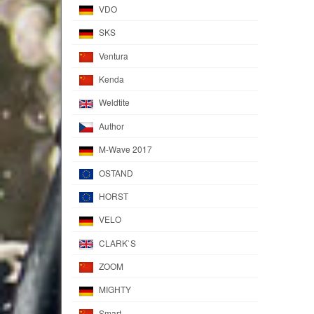
VDO
SKS
Ventura
Kenda
Weldtite
Author
M-Wave 2017
OSTAND
HORST
VELO
CLARK`S
ZOOM
MIGHTY
Smart