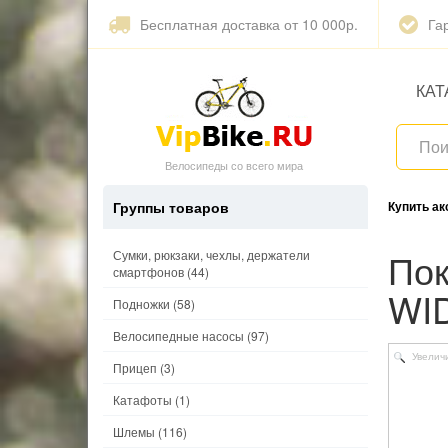
Бесплатная доставка от 10 000р.
Га
КАТ
Велосипеды со всего мира
Группы товаров
Купить а
Покрышка KENDA 26"х 2,35 K1013 KLONDIKE
Сумки, рюкзаки, чехлы, держатели
смартфонов
(44)
WI
Подножки
(58)
Велосипедные насосы
(97)
Увелич
Прицеп
(3)
Катафоты
(1)
Шлемы
(116)