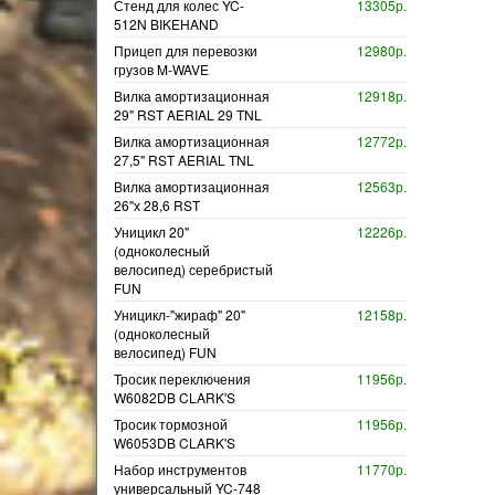
Стенд для колес YC-
13305р.
512N BIKEHAND
Прицеп для перевозки
12980р.
грузов M-WAVE
Вилка амортизационная
12918р.
29" RST AERIAL 29 TNL
Вилка амортизационная
12772р.
27,5" RST AERIAL TNL
Вилка амортизационная
12563р.
26"х 28,6 RST
Уницикл 20"
12226р.
(одноколесный
велосипед) серебристый
FUN
Уницикл-"жираф" 20"
12158р.
(одноколесный
велосипед) FUN
Тросик переключения
11956р.
W6082DB CLARK'S
Тросик тормозной
11956р.
W6053DB CLARK'S
Набор инструментов
11770р.
универсальный YC-748