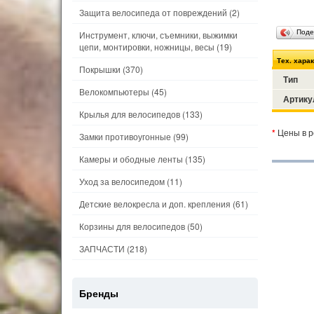
Защита велосипеда от повреждений
(2)
Поде
Инструмент, ключи, съемники, выжимки
цепи, монтировки, ножницы, весы
(19)
Тех. хара
Покрышки
(370)
Тип
Велокомпьютеры
(45)
Артику
Крылья для велосипедов
(133)
*
Цены в р
Замки противоугонные
(99)
Камеры и ободные ленты
(135)
Уход за велосипедом
(11)
Детские велокресла и доп. крепления
(61)
Корзины для велосипедов
(50)
ЗАПЧАСТИ
(218)
Бренды