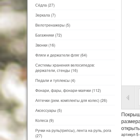
Сёдла
(27)
Зеркала
(7)
Велотренажеры
(5)
Багажники
(72)
Звонки
(16)
Фляги и держатели фляг
(64)
Системы хранения велосипедов:
держатели, стенды
(16)
Педали и туплексы
(4)
Фонари, фары, фонари-маячки
(112)
Аптечки (рем. комплекты для колес)
(26)
Аксессуары
(5)
Покрыш
Колеса
(9)
размера
открыты
Ручки на руль(грипсы), лента на руль, рога
артикул 5
(27)