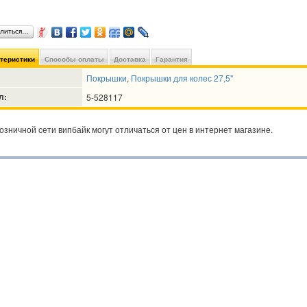
литься…
ктеристики
Способы оплаты
Доставка
Гарантия
Покрышки
,
Покрышки для колес 27,5"
л:
5-528117
озничной сети випбайк могут отличаться от цен в интернет магазине.