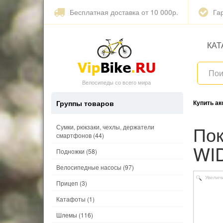
Бесплатная доставка от 10 000р.
Га
КАТ
Велосипеды со всего мира
Группы товаров
Купить а
Покрышка KENDA 27,5"х 2,10 K1013 KLONDIKE
Сумки, рюкзаки, чехлы, держатели
смартфонов
(44)
WI
Подножки
(58)
Велосипедные насосы
(97)
Увелич
Прицеп
(3)
Катафоты
(1)
Шлемы
(116)