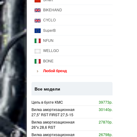
BIKEHAND
CYCLO
SuperB
NFUN
WELLGO
BONE
Любой бренд
Все модели
Цепь в бухте KMC
39773р.
Вилка амортизационная
30140р.
27,5" RST FIRST 27,5-15
Вилка амортизационная
27870р.
26"х 28,6 RST
Вилка амортизационная
26798р.