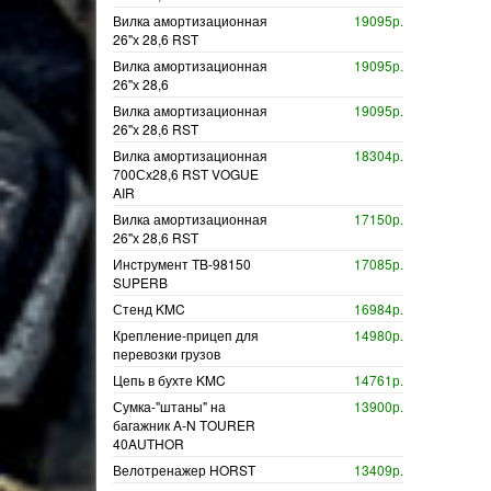
Вилка амортизационная
19095р.
26"х 28,6 RST
Вилка амортизационная
19095р.
26"х 28,6
Вилка амортизационная
19095р.
26"х 28,6 RST
Вилка амортизационная
18304р.
700Сх28,6 RST VOGUE
AIR
Вилка амортизационная
17150р.
26"х 28,6 RST
Инструмент TB-98150
17085р.
SUPERB
Стенд KMC
16984р.
Крепление-прицеп для
14980р.
перевозки грузов
Цепь в бухте KMC
14761р.
Сумка-"штаны" на
13900р.
багажник A-N TOURER
40AUTHOR
Велотренажер HORST
13409р.