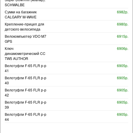
SCHWALBE
Сумки на багажник
6982р.
CALGARY M-WAVE
Крепление-прицеп для
6980р.
детского велосипеда
Велокомпьютер VDO M7
6915р.
GPS
Ключ
6906р.
динамометрический CC
TW5 AUTHOR
Велотуфли F-65 FLR р-р
6905р.
41
Велотуфли F-65 FLR р-р
6905р.
40
Велотуфли F-65 FLR р-р
6905р.
42
Велотуфли F-65 FLR р-р
6905р.
39
Велотуфли F-65 FLR р-р
6905р.
44