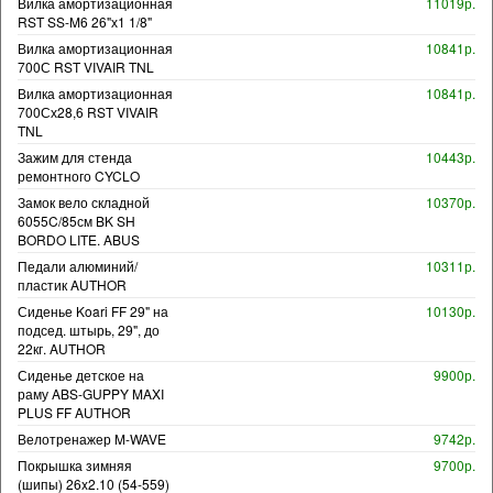
Вилка амортизационная
11019р.
RST SS-M6 26"х1 1/8"
Вилка амортизационная
10841р.
700С RST VIVAIR TNL
Вилка амортизационная
10841р.
700Сх28,6 RST VIVAIR
TNL
Зажим для стенда
10443р.
ремонтного CYCLO
Замок вело складной
10370р.
6055C/85см BK SH
BORDO LITE. ABUS
Педали алюминий/
10311р.
пластик AUTHOR
Сиденье Koari FF 29" на
10130р.
подсед. штырь, 29", до
22кг. AUTHOR
Сиденье детское на
9900р.
раму ABS-GUPPY MAXI
PLUS FF AUTHOR
Велотренажер M-WAVE
9742р.
Покрышка зимняя
9700р.
(шипы) 26x2.10 (54-559)