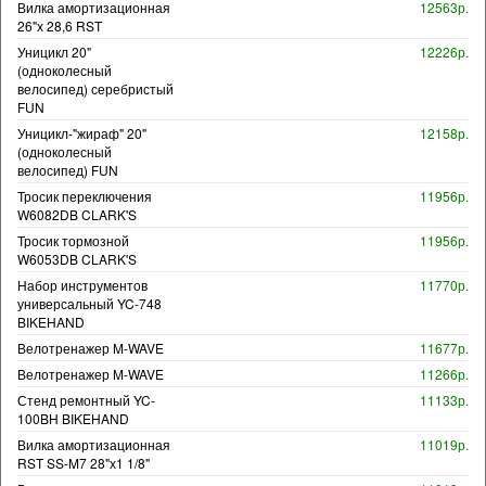
Вилка амортизационная
12563р.
26"х 28,6 RST
Уницикл 20"
12226р.
(одноколесный
велосипед) серебристый
FUN
Уницикл-"жираф" 20"
12158р.
(одноколесный
велосипед) FUN
Тросик переключения
11956р.
W6082DB CLARK'S
Тросик тормозной
11956р.
W6053DB CLARK'S
Набор инструментов
11770р.
универсальный YC-748
BIKEHAND
Велотренажер M-WAVE
11677р.
Велотренажер M-WAVE
11266р.
Стенд ремонтный YC-
11133р.
100BH BIKEHAND
Вилка амортизационная
11019р.
RST SS-M7 28"х1 1/8"