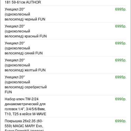
181 59-61см AUTHOR
Уницикл 20"
6995р.
(одноколесный
велосипед) черный FUN
Уницикл 20"
6995р.
(одноколесный
велосипед) красный FUN
Уницикл 20"
6995р.
(одноколесный
велосипед) синий FUN
Уницикл 20"
6995р.
(одноколесный
велосипед) желтый FUN
Уницикл 20"
6995р.
(одноколесный
велосипед) серебристый
FUN
Набор ключ TW-2/24
6990р.
динамометрический для
головок 1/4", 3/4/5/6/8мм,
T10, T25 в кейсе M-WAVE
Покрышка 26x2.35 (60-
6990р.
559) MAGIC MARY Evo,
Super Downhill (кевлар).