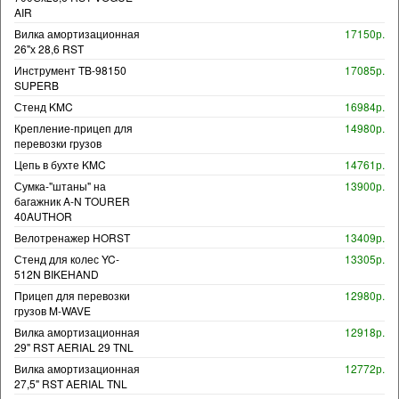
AIR
Вилка амортизационная
17150р.
26"х 28,6 RST
Инструмент TB-98150
17085р.
SUPERB
Стенд KMC
16984р.
Крепление-прицеп для
14980р.
перевозки грузов
Цепь в бухте KMC
14761р.
Сумка-"штаны" на
13900р.
багажник A-N TOURER
40AUTHOR
Велотренажер HORST
13409р.
Стенд для колес YC-
13305р.
512N BIKEHAND
Прицеп для перевозки
12980р.
грузов M-WAVE
Вилка амортизационная
12918р.
29" RST AERIAL 29 TNL
Вилка амортизационная
12772р.
27,5" RST AERIAL TNL