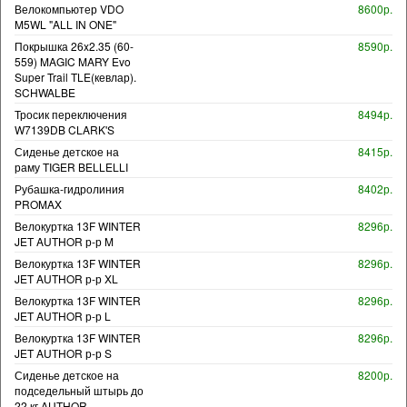
Велокомпьютер VDO
8600р.
M5WL "ALL IN ONE"
Покрышка 26x2.35 (60-
8590р.
559) MAGIC MARY Evo
Super Trail TLE(кевлар).
SCHWALBE
Тросик переключения
8494р.
W7139DB CLARK'S
Сиденье детское на
8415р.
раму TIGER BELLELLI
Рубашка-гидролиния
8402р.
PROMAX
Велокуртка 13F WINTER
8296р.
JET AUTHOR р-р M
Велокуртка 13F WINTER
8296р.
JET AUTHOR р-р XL
Велокуртка 13F WINTER
8296р.
JET AUTHOR р-р L
Велокуртка 13F WINTER
8296р.
JET AUTHOR р-р S
Сиденье детское на
8200р.
подседельный штырь до
22 кг AUTHOR