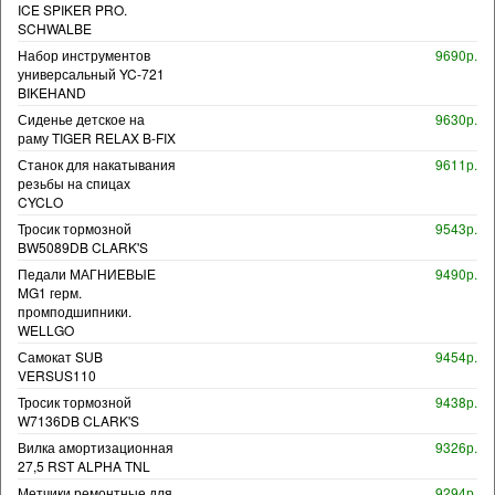
ICE SPIKER PRO.
SCHWALBE
Набор инструментов
9690р.
универсальный YC-721
BIKEHAND
Сиденье детское на
9630р.
раму TIGER RELAX B-FIX
Станок для накатывания
9611р.
резьбы на спицах
CYCLO
Тросик тормозной
9543р.
BW5089DB CLARK'S
Педали МАГНИЕВЫЕ
9490р.
MG1 герм.
промподшипники.
WELLGO
Самокат SUB
9454р.
VERSUS110
Тросик тормозной
9438р.
W7136DB CLARK'S
Вилка амортизационная
9326р.
27,5 RST ALPHA TNL
Метчики ремонтные для
9294р.