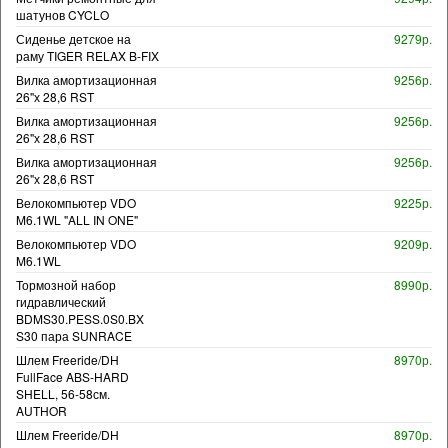
шатунов CYCLO
Сиденье детское на
9279р.
раму TIGER RELAX B-FIX
Вилка амортизационная
9256р.
26"х 28,6 RST
Вилка амортизационная
9256р.
26"х 28,6 RST
Вилка амортизационная
9256р.
26"х 28,6 RST
Велокомпьютер VDO
9225р.
M6.1WL "ALL IN ONE"
Велокомпьютер VDO
9209р.
M6.1WL
Тормозной набор
8990р.
гидравлический
BDMS30.PESS.0S0.BX
S30 пара SUNRACE
Шлем Freeride/DH
8970р.
FullFace ABS-HARD
SHELL, 56-58см.
AUTHOR
Шлем Freeride/DH
8970р.