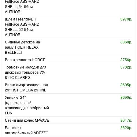
FullFace ABS-HARD
SHELL, 54-56см.
AUTHOR
Шлем Freeride/DH
8970р.
FullFace ABS-HARD
SHELL, 52-54см.
AUTHOR
Сиденье детское на
8860р.
раму TIGER RELAX
BELLELLI
Велотренажер HORST
8756р.
Тормозные колодки для
8732р.
дисковых тормозов VX-
811C CLARK'S
Вилка амортизационная
8695р.
29" RST OMEGA 29 TNL
Уницикл 24"
8690р.
(одноколесный
велосипед) серебристый
FUN
Стенд для колес M-WAVE
8647р.
Багажник
8620р.
автомобильный AREZZO