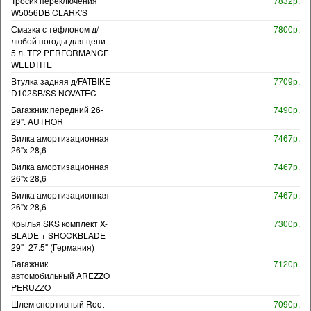
Тросик переключения
7832р.
W5056DB CLARK'S
Смазка с тефлоном д/
7800р.
любой погоды для цепи
5 л. TF2 PERFORMANCE
WELDTITE
Втулка задняя д/FATBIKE
7709р.
D102SB/SS NOVATEC
Багажник передний 26-
7490р.
29". AUTHOR
Вилка амортизационная
7467р.
26"х 28,6
Вилка амортизационная
7467р.
26"х 28,6
Вилка амортизационная
7467р.
26"х 28,6
Крылья SKS комплект X-
7300р.
BLADE + SHOCKBLADE
29"+27.5" (Германия)
Багажник
7120р.
автомобильный AREZZO
PERUZZO
Шлем спортивный Root
7090р.