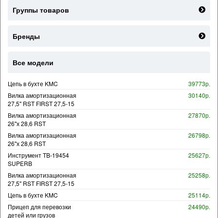
Группы товаров
Бренды
Все модели
Цепь в бухте KMC
39773р.
Вилка амортизационная
30140р.
27,5" RST FIRST 27,5-15
Вилка амортизационная
27870р.
26"х 28,6 RST
Вилка амортизационная
26798р.
26"х 28,6 RST
Инструмент TB-19454
25627р.
SUPERB
Вилка амортизационная
25258р.
27,5" RST FIRST 27,5-15
Цепь в бухте KMC
25114р.
Прицеп для перевозки
24490р.
детей или грузов