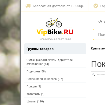
Бесплатная доставка от 10 000р.
Га
КАТ
Велосипеды со всего мира
Группы товаров
Купить а
П
Сумки, рюкзаки, чехлы, держатели
смартфонов
(44)
Подножки
(58)
Увелич
Велосипедные насосы
(97)
Прицеп
(3)
Катафоты
(1)
Шлемы
(116)