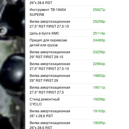
26"х 28,6 RST
Инструмент TB-19454
25627р.
SUPERB
Вилка амортизационная
25258р.
27,5" RST FIRST 27,5-15
Цепь в бухте KMC
25114р.
Прицеп для перевозки
24490р.
детей или грузов
Вилка амортизационная
23256р.
29" RST FIRST 29-15
Вилка амортизационная
22964р.
27,5" RST FIRST 27,5-15
Вилка амортизационная
19802р.
29" RST FIRST 29
Вилка амортизационная
19511р.
27,5" RST FIRST 27,5
Стенд ремонтный
19299р.
CYCLO
Вилка амортизационная
19103р.
26" х 28,6 RST
Вилка амортизационная
19095р.
26"х 28,6 RST