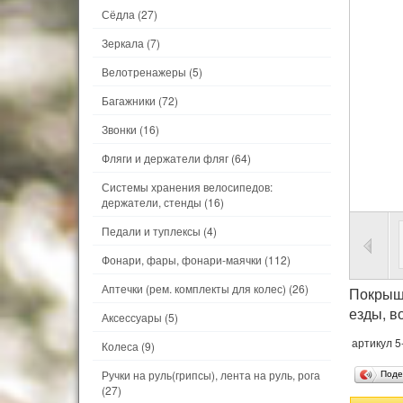
Сёдла
(27)
Зеркала
(7)
Велотренажеры
(5)
Багажники
(72)
Звонки
(16)
Фляги и держатели фляг
(64)
Системы хранения велосипедов:
держатели, стенды
(16)
Педали и туплексы
(4)
Фонари, фары, фонари-маячки
(112)
Аптечки (рем. комплекты для колес)
(26)
Покрышк
езды, в
Аксессуары
(5)
артикул 5
Колеса
(9)
Ручки на руль(грипсы), лента на руль, рога
Поде
(27)