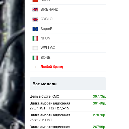
BIKEHAND
CYCLO
SuperB
NFUN
WELLGO
BONE
Любой бренд
Все модели
Цепь в бухте KMC
39773р.
Вилка амортизационная
30140р.
27,5" RST FIRST 27,5-15
Вилка амортизационная
27870р.
26"х 28,6 RST
Вилка амортизационная
26798р.