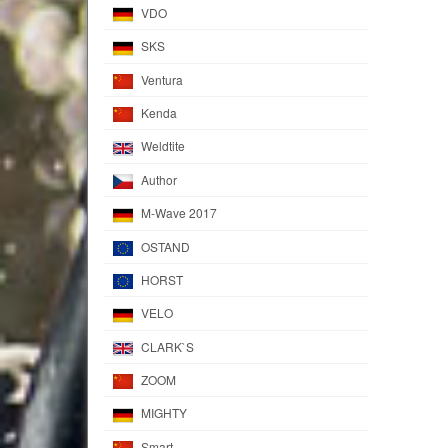
VDO
SKS
Ventura
Kenda
Weldtite
Author
M-Wave 2017
OSTAND
HORST
VELO
CLARK`S
ZOOM
MIGHTY
Smart