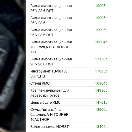
Вилка амортизационная
19095р.
26"х 28,6 RST
Вилка амортизационная
19095р.
26"х 28,6
Вилка амортизационная
19095р.
26"х 28,6 RST
Вилка амортизационная
18304р.
700Сх28,6 RST VOGUE
AIR
Вилка амортизационная
17150р.
26"х 28,6 RST
Инструмент TB-98150
17085р.
SUPERB
Стенд KMC
16984р.
Крепление-прицеп для
14980р.
перевозки грузов
Цепь в бухте KMC
14761р.
Сумка-"штаны" на
13900р.
багажник A-N TOURER
40AUTHOR
Велотренажер HORST
13409р.