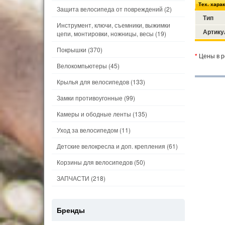
Тех. хара
Защита велосипеда от повреждений
(2)
Тип
Инструмент, ключи, съемники, выжимки
Артику
цепи, монтировки, ножницы, весы
(19)
Покрышки
(370)
*
Цены в р
Велокомпьютеры
(45)
Крылья для велосипедов
(133)
Замки противоугонные
(99)
Камеры и ободные ленты
(135)
Уход за велосипедом
(11)
Детские велокресла и доп. крепления
(61)
Корзины для велосипедов
(50)
ЗАПЧАСТИ
(218)
Бренды