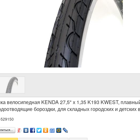
а велосипедная KENDA 27,5" х 1,35 K193 KWEST, плавный,
одоотводящие бороздки, для складных городских и детских
-529150
литься…