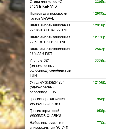
Стенд для колес YC-
13305р.
512N BIKEHAND
Прицеп для перевозки
12980р.
грузов M-WAVE
Вилка амортизационная
12918р.
29" RST AERIAL 29 TNL
Вилка амортизационная
12772р.
27,5" RST AERIAL TNL
Вилка амортизационная
12563р.
26"х 28,6 RST
Уницикл 20"
12226р.
(одноколесный
велосипед) серебристый
FUN
Уницикл-"жираф" 20"
12158р.
(одноколесный
велосипед) FUN
Тросик переключения
11956р.
W6082DB CLARK'S
Тросик тормозной
11956р.
W6053DB CLARK'S
Набор инструментов
11770р.
универсальный YC-748