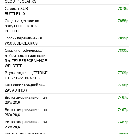
CLOUT 1. CLARKS
Самокат SUB
7878р.
BUTTLE110
Сиденье детское на
7858р.
раму LITTLE DUCK
BELLELLI
Тросик переключения
7832р.
W5056DB CLARK'S
Смазка с тефлоном д/
7800р.
любой погоды для цепи
5 л. TF2 PERFORMANCE
WELDTITE
Втулка задняя д/FATBIKE
7709р.
D102SB/SS NOVATEC
Багажник передний 26-
7490р.
29". AUTHOR
Вилка амортизационная
7467р.
26"х 28,6
Вилка амортизационная
7467р.
26"х 28,6
Вилка амортизационная
7467р.
26"х 28,6
Крылья SKS комплект X-
7300р.