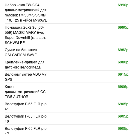
Набор ключ TW-2/24
6990р.
динамометрический для
головок 1/4", 3/4/5/6/8мм,
T10, T25 в кейсе M-WAVE
Покрышка 26x2.35 (60-
6990р.
559) MAGIC MARY Evo,
Super Downhill (кевлар).
SCHWALBE
Сумки на багажник
6982р.
CALGARY M-WAVE
Крепление-прицеп для
6980р.
детского велосипеда
Велокомпьютер VDO M7
6915р.
GPS
Ключ
6906р.
динамометрический CC
TW5 AUTHOR
Велотуфли F-65 FLR р-р
6905р.
41
Велотуфли F-65 FLR р-р
6905р.
40
Велотуфли F-65 FLR р-р
6905р.
42