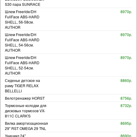
S30 пара SUNRACE
Шлем Freeride/DH
8970р.
FullFace ABS-HARD
SHELL, 56-58см.
AUTHOR
Шлем Freeride/DH
8970р.
FullFace ABS-HARD
SHELL, 54-56см.
AUTHOR
Шлем Freeride/DH
8970р.
FullFace ABS-HARD
SHELL, 52-54см.
AUTHOR
Сиденье детское на
8860р.
раму TIGER RELAX
BELLELLI
Велотренажер HORST
8756р.
Тормозные колодки для
8732р.
дисковых тормозов VX-
811C CLARK'S
Вилка амортизационная
8695р.
29" RST OMEGA 29 TNL
Уницикл 24"
8690р.