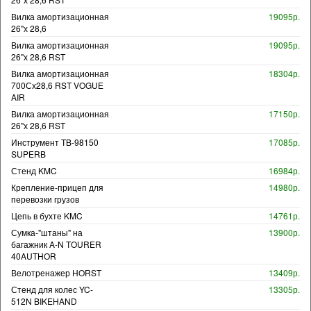
Вилка амортизационная
19095р.
26"х 28,6
Вилка амортизационная
19095р.
26"х 28,6 RST
Вилка амортизационная
18304р.
700Сх28,6 RST VOGUE
AIR
Вилка амортизационная
17150р.
26"х 28,6 RST
Инструмент TB-98150
17085р.
SUPERB
Стенд KMC
16984р.
Крепление-прицеп для
14980р.
перевозки грузов
Цепь в бухте KMC
14761р.
Сумка-"штаны" на
13900р.
багажник A-N TOURER
40AUTHOR
Велотренажер HORST
13409р.
Стенд для колес YC-
13305р.
512N BIKEHAND