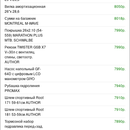
Вилка амортизационная
8050р.
26"х 28,6
Сумки на багажник
8018р.
MONTREAL M-WAVE
Покрышка 26x2.10 (54-
7990р.
559) MARATHON PLUS
MTB. SCHWALBE
Рюкзак TWISTER GSB X7
7990р.
V=30л с вентиляц.
спины, светоотр.
AUTHOR
Насос напольный GF-
7990р.
64D с цифровым LCD
манометром GIYO
Рубашка-гидролиния
7940р.
PROMAX
Шлем спортивный Root
7910р.
171 59-61см AUTHOR
Шлем спортивный Root
7910р.
181 53-59см AUTHOR
Тормозной набор
7890р.
гидравлика перед+зад.