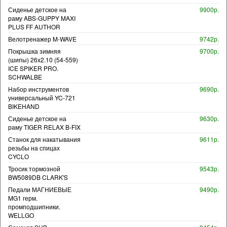
Сиденье детское на
9900р.
раму ABS-GUPPY MAXI
PLUS FF AUTHOR
Велотренажер M-WAVE
9742р.
Покрышка зимняя
9700р.
(шипы) 26x2.10 (54-559)
ICE SPIKER PRO.
SCHWALBE
Набор инструментов
9690р.
универсальный YC-721
BIKEHAND
Сиденье детское на
9630р.
раму TIGER RELAX B-FIX
Станок для накатывания
9611р.
резьбы на спицах
CYCLO
Тросик тормозной
9543р.
BW5089DB CLARK'S
Педали МАГНИЕВЫЕ
9490р.
MG1 герм.
промподшипники.
WELLGO