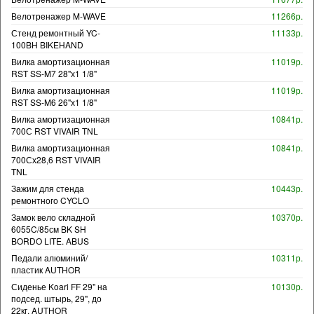
Велотренажер M-WAVE
11266р.
Стенд ремонтный YC-
11133р.
100BH BIKEHAND
Вилка амортизационная
11019р.
RST SS-M7 28"х1 1/8"
Вилка амортизационная
11019р.
RST SS-M6 26"х1 1/8"
Вилка амортизационная
10841р.
700С RST VIVAIR TNL
Вилка амортизационная
10841р.
700Сх28,6 RST VIVAIR
TNL
Зажим для стенда
10443р.
ремонтного CYCLO
Замок вело складной
10370р.
6055C/85см BK SH
BORDO LITE. ABUS
Педали алюминий/
10311р.
пластик AUTHOR
Сиденье Koari FF 29" на
10130р.
подсед. штырь, 29", до
22кг. AUTHOR