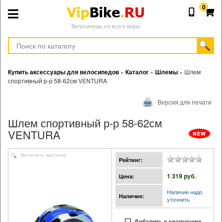
0
Велосипеды со всего мира
Купить аксессуары для велосипедов
»
Каталог
»
Шлемы
»
Шлем
спортивный р-р 58-62см VENTURA
Версия для печати
Шлем спортивный р-р 58-62см
VENTURA
Увеличить картинку
Рейтинг:
1 319 pуб.
Цена:
Наличие надо
Наличие:
уточнить
Добавить к сравнению