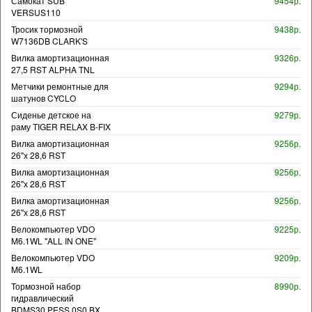
Самокат SUB
9454р.
VERSUS110
Тросик тормозной
9438р.
W7136DB CLARK'S
Вилка амортизационная
9326р.
27,5 RST ALPHA TNL
Метчики ремонтные для
9294р.
шатунов CYCLO
Сиденье детское на
9279р.
раму TIGER RELAX B-FIX
Вилка амортизационная
9256р.
26"х 28,6 RST
Вилка амортизационная
9256р.
26"х 28,6 RST
Вилка амортизационная
9256р.
26"х 28,6 RST
Велокомпьютер VDO
9225р.
M6.1WL "ALL IN ONE"
Велокомпьютер VDO
9209р.
M6.1WL
Тормозной набор
8990р.
гидравлический
BDMS30.PESS.0S0.BX