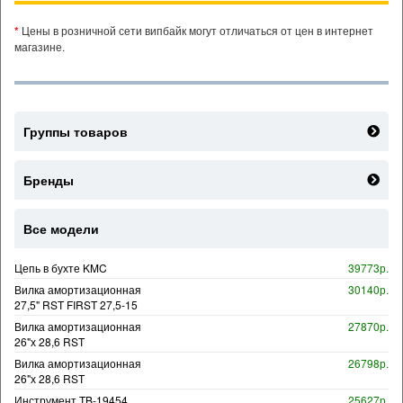
*
Цены в розничной сети випбайк могут отличаться от цен в интернет
магазине.
Группы товаров
Бренды
Все модели
Цепь в бухте KMC
39773р.
Вилка амортизационная
30140р.
27,5" RST FIRST 27,5-15
Вилка амортизационная
27870р.
26"х 28,6 RST
Вилка амортизационная
26798р.
26"х 28,6 RST
Инструмент TB-19454
25627р.