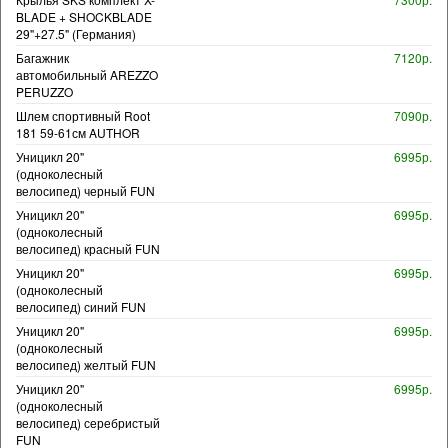
BLADE + SHOCKBLADE
29"+27.5" (Германия)
Багажник
7120р.
автомобильный AREZZO
PERUZZO
Шлем спортивный Root
7090р.
181 59-61см AUTHOR
Уницикл 20"
6995р.
(одноколесный
велосипед) черный FUN
Уницикл 20"
6995р.
(одноколесный
велосипед) красный FUN
Уницикл 20"
6995р.
(одноколесный
велосипед) синий FUN
Уницикл 20"
6995р.
(одноколесный
велосипед) желтый FUN
Уницикл 20"
6995р.
(одноколесный
велосипед) серебристый
FUN