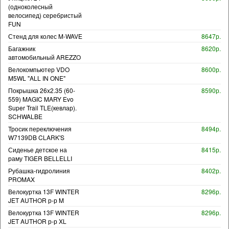
(одноколесный
велосипед) серебристый
FUN
Стенд для колес M-WAVE
8647р.
Багажник
8620р.
автомобильный AREZZO
Велокомпьютер VDO
8600р.
M5WL "ALL IN ONE"
Покрышка 26x2.35 (60-
8590р.
559) MAGIC MARY Evo
Super Trail TLE(кевлар).
SCHWALBE
Тросик переключения
8494р.
W7139DB CLARK'S
Сиденье детское на
8415р.
раму TIGER BELLELLI
Рубашка-гидролиния
8402р.
PROMAX
Велокуртка 13F WINTER
8296р.
JET AUTHOR р-р M
Велокуртка 13F WINTER
8296р.
JET AUTHOR р-р XL