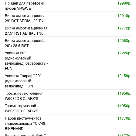
Прицеп для перевозки
12980р.
грузов M-WAVE
Вилка амортизационная
12918р.
29" RST AERIAL 29 TNL
Вилка амортизационная
12772р.
27,5" RST AERIAL TNL
Вилка амортизационная
12563р.
26"х 28,6 RST
Уницикл 20"
12226р.
(одноколесный
велосипед) серебристый
FUN
Уницикл-"жираф" 20"
12158р.
(одноколесный
велосипед) FUN
Тросик переключения
11956р.
W6082DB CLARK'S
Тросик тормозной
11956р.
W6053DB CLARK'S
Набор инструментов
11770р.
универсальный YC-748
BIKEHAND
Велотренажер M-WAVE
11677р.