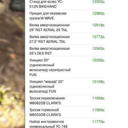
Стенд для колес YC-
13305р.
512N BIKEHAND
Прицеп для перевозки
12980р.
грузов M-WAVE
Вилка амортизационная
12918р.
29" RST AERIAL 29 TNL
Вилка амортизационная
12772р.
27,5" RST AERIAL TNL
Вилка амортизационная
12563р.
26"х 28,6 RST
Уницикл 20"
12226р.
(одноколесный
велосипед) серебристый
FUN
Уницикл-"жираф" 20"
12158р.
(одноколесный
велосипед) FUN
Тросик переключения
11956р.
W6082DB CLARK'S
Тросик тормозной
11956р.
W6053DB CLARK'S
Набор инструментов
11770р.
универсальный YC-748