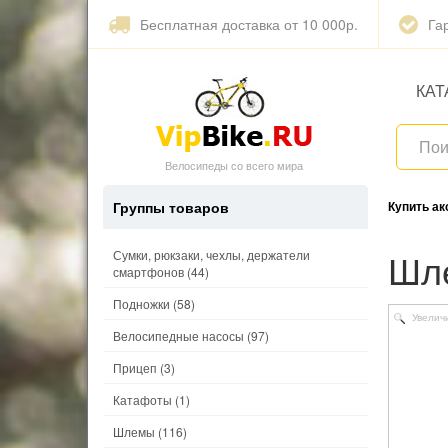
Бесплатная доставка от 10 000р.
Га
КАТ
Велосипеды со всего мира
Группы товаров
Купить а
Ш
Сумки, рюкзаки, чехлы, держатели
смартфонов
(44)
Подножки
(58)
Увелич
Велосипедные насосы
(97)
Прицеп
(3)
Катафоты
(1)
Шлемы
(116)