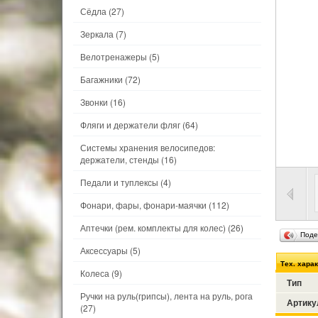
Сёдла
(27)
Зеркала
(7)
Велотренажеры
(5)
Багажники
(72)
Звонки
(16)
Фляги и держатели фляг
(64)
Системы хранения велосипедов:
держатели, стенды
(16)
Педали и туплексы
(4)
Фонари, фары, фонари-маячки
(112)
Аптечки (рем. комплекты для колес)
(26)
Поде
Аксессуары
(5)
Тех. хара
Колеса
(9)
Тип
Ручки на руль(грипсы), лента на руль, рога
Артику
(27)