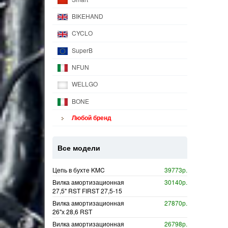
BIKEHAND
CYCLO
SuperB
NFUN
WELLGO
BONE
Любой бренд
Все модели
Цепь в бухте KMC
39773р.
Вилка амортизационная
30140р.
27,5" RST FIRST 27,5-15
Вилка амортизационная
27870р.
26"х 28,6 RST
Вилка амортизационная
26798р.