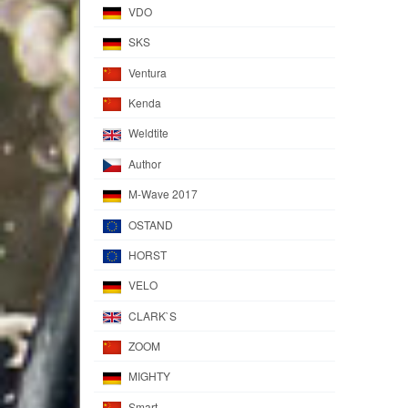
VDO
SKS
Ventura
Kenda
Weldtite
Author
M-Wave 2017
OSTAND
HORST
VELO
CLARK`S
ZOOM
MIGHTY
Smart