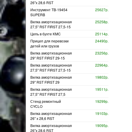
26"х 28,6 RST
Инструмент TB-19454
25627р.
SUPERB
Вилка амортизационная
25258р.
27,5" RST FIRST 27,5-15
Цепь в бухте KMC
25114р.
Прицеп для перевозки
24490р.
детей или грузов
Вилка амортизационная
23256р.
29" RST FIRST 29-15
Вилка амортизационная
22964р.
27,5" RST FIRST 27,5-15
Вилка амортизационная
19802р.
29" RST FIRST 29
Вилка амортизационная
19511р.
27,5" RST FIRST 27,5
Стенд ремонтный
19299р.
CYCLO
Вилка амортизационная
19103р.
26" х 28,6 RST
Вилка амортизационная
19095р.
26"х 28,6 RST