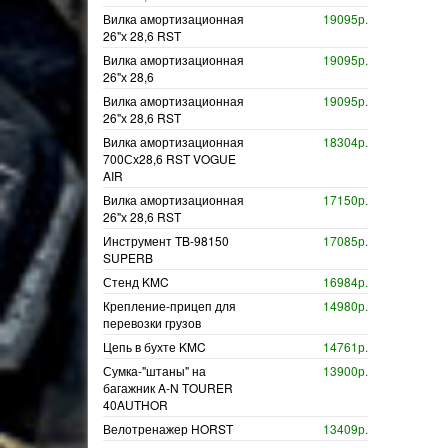
Вилка амортизационная
19095р.
26"х 28,6 RST
Вилка амортизационная
19095р.
26"х 28,6
Вилка амортизационная
19095р.
26"х 28,6 RST
Вилка амортизационная
18304р.
700Сх28,6 RST VOGUE
AIR
Вилка амортизационная
17150р.
26"х 28,6 RST
Инструмент TB-98150
17085р.
SUPERB
Стенд KMC
16984р.
Крепление-прицеп для
14980р.
перевозки грузов
Цепь в бухте KMC
14761р.
Сумка-"штаны" на
13900р.
багажник A-N TOURER
40AUTHOR
Велотренажер HORST
13409р.