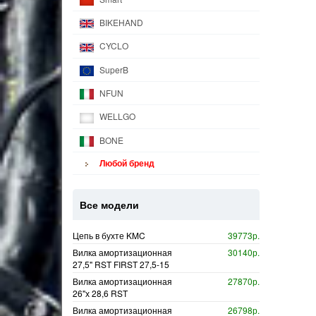
BIKEHAND
CYCLO
SuperB
NFUN
WELLGO
BONE
Любой бренд
Все модели
Цепь в бухте KMC
39773р.
Вилка амортизационная
30140р.
27,5" RST FIRST 27,5-15
Вилка амортизационная
27870р.
26"х 28,6 RST
Вилка амортизационная
26798р.