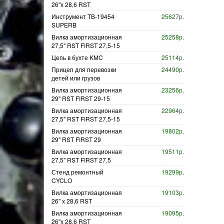
26"х 28,6 RST
Инструмент TB-19454
25627р.
SUPERB
Вилка амортизационная
25258р.
27,5" RST FIRST 27,5-15
Цепь в бухте KMC
25114р.
Прицеп для перевозки
24490р.
детей или грузов
Вилка амортизационная
23256р.
29" RST FIRST 29-15
Вилка амортизационная
22964р.
27,5" RST FIRST 27,5-15
Вилка амортизационная
19802р.
29" RST FIRST 29
Вилка амортизационная
19511р.
27,5" RST FIRST 27,5
Стенд ремонтный
19299р.
CYCLO
Вилка амортизационная
19103р.
26" х 28,6 RST
Вилка амортизационная
19095р.
26"х 28,6 RST