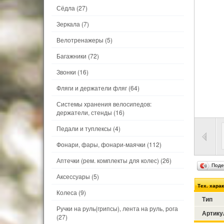
Сёдла
(27)
Зеркала
(7)
Велотренажеры
(5)
Багажники
(72)
Звонки
(16)
Фляги и держатели фляг
(64)
Системы хранения велосипедов:
держатели, стенды
(16)
Педали и туплексы
(4)
Фонари, фары, фонари-маячки
(112)
Аптечки (рем. комплекты для колес)
(26)
Поде
Аксессуары
(5)
Тех. хара
Колеса
(9)
Тип
Ручки на руль(грипсы), лента на руль, рога
Артику
(27)