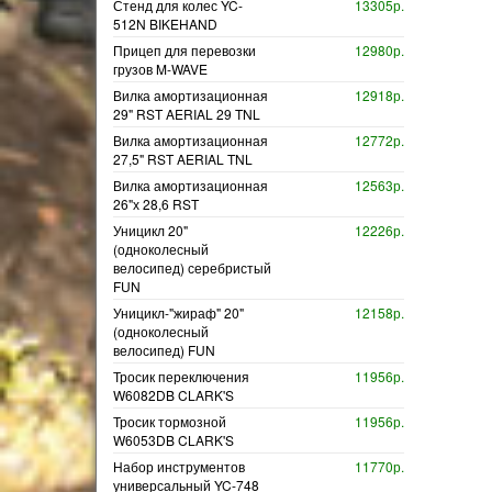
Стенд для колес YC-
13305р.
512N BIKEHAND
Прицеп для перевозки
12980р.
грузов M-WAVE
Вилка амортизационная
12918р.
29" RST AERIAL 29 TNL
Вилка амортизационная
12772р.
27,5" RST AERIAL TNL
Вилка амортизационная
12563р.
26"х 28,6 RST
Уницикл 20"
12226р.
(одноколесный
велосипед) серебристый
FUN
Уницикл-"жираф" 20"
12158р.
(одноколесный
велосипед) FUN
Тросик переключения
11956р.
W6082DB CLARK'S
Тросик тормозной
11956р.
W6053DB CLARK'S
Набор инструментов
11770р.
универсальный YC-748