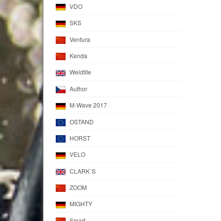
VDO
SKS
Ventura
Kenda
Weldtite
Author
M-Wave 2017
OSTAND
HORST
VELO
CLARK`S
ZOOM
MIGHTY
Smart