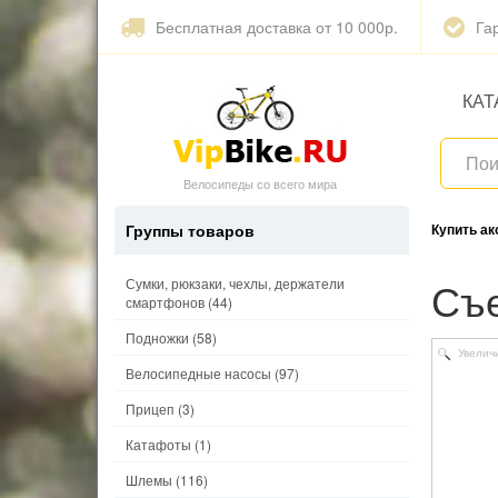
Бесплатная доставка от 10 000р.
Га
КАТ
Велосипеды со всего мира
Группы товаров
Купить а
С
Сумки, рюкзаки, чехлы, держатели
смартфонов
(44)
Подножки
(58)
Увелич
Велосипедные насосы
(97)
Прицеп
(3)
Катафоты
(1)
Шлемы
(116)