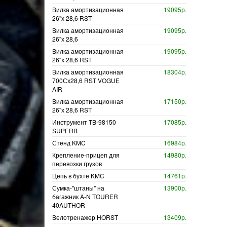
Вилка амортизационная
19095р.
26"х 28,6 RST
Вилка амортизационная
19095р.
26"х 28,6
Вилка амортизационная
19095р.
26"х 28,6 RST
Вилка амортизационная
18304р.
700Сх28,6 RST VOGUE
AIR
Вилка амортизационная
17150р.
26"х 28,6 RST
Инструмент TB-98150
17085р.
SUPERB
Стенд KMC
16984р.
Крепление-прицеп для
14980р.
перевозки грузов
Цепь в бухте KMC
14761р.
Сумка-"штаны" на
13900р.
багажник A-N TOURER
40AUTHOR
Велотренажер HORST
13409р.