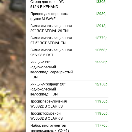
Стенд для колес YC-
13305р.
512N BIKEHAND
Прицеп для перевозки
12980р.
грузов M-WAVE
Вилка амортизационная
12918р.
29" RST AERIAL 29 TNL
Вилка амортизационная
12772р.
27,5" RST AERIAL TNL
Вилка амортизационная
12563р.
26"х 28,6 RST
Уницикл 20"
12226р.
(одноколесный
велосипед) серебристый
FUN
Уницикл-"жираф" 20"
12158р.
(одноколесный
велосипед) FUN
Тросик переключения
11956р.
W6082DB CLARK'S
Тросик тормозной
11956р.
W6053DB CLARK'S
Набор инструментов
11770р.
универсальный YC-748