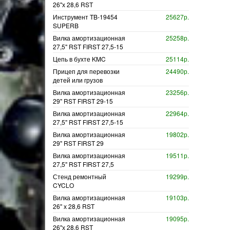
26"х 28,6 RST
Инструмент TB-19454
25627р.
SUPERB
Вилка амортизационная
25258р.
27,5" RST FIRST 27,5-15
Цепь в бухте KMC
25114р.
Прицеп для перевозки
24490р.
детей или грузов
Вилка амортизационная
23256р.
29" RST FIRST 29-15
Вилка амортизационная
22964р.
27,5" RST FIRST 27,5-15
Вилка амортизационная
19802р.
29" RST FIRST 29
Вилка амортизационная
19511р.
27,5" RST FIRST 27,5
Стенд ремонтный
19299р.
CYCLO
Вилка амортизационная
19103р.
26" х 28,6 RST
Вилка амортизационная
19095р.
26"х 28,6 RST