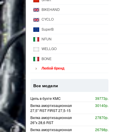
BIKEHAND
CYCLO
SuperB
NFUN
WELLGO
BONE
Любой бренд
Все модели
Цепь в бухте KMC
39773р.
Вилка амортизационная
30140р.
27,5" RST FIRST 27,5-15
Вилка амортизационная
27870р.
26"х 28,6 RST
Вилка амортизационная
26798р.