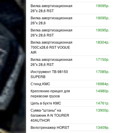
Вилка амортизационная
19095р.
26"х 28,6 RST
Вилка амортизационная
19095р.
26"х 28,6
Вилка амортизационная
19095р.
26"х 28,6 RST
Вилка амортизационная
18304р.
700Сх28,6 RST VOGUE
AIR
Вилка амортизационная
17150р.
26"х 28,6 RST
Инструмент TB-98150
17085р.
SUPERB
Стенд KMC
16984р.
Крепление-прицеп для
14980р.
перевозки грузов
Цепь в бухте KMC
14761р.
Сумка-"штаны" на
13900р.
багажник A-N TOURER
40AUTHOR
Велотренажер HORST
13409р.