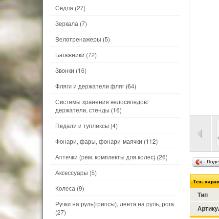
Сёдла
(27)
Зеркала
(7)
Велотренажеры
(5)
Багажники
(72)
Звонки
(16)
Фляги и держатели фляг
(64)
Системы хранения велосипедов:
держатели, стенды
(16)
Педали и туплексы
(4)
Фонари, фары, фонари-маячки
(112)
Аптечки (рем. комплекты для колес)
(26)
Поде
Аксессуары
(5)
Тех. хара
Колеса
(9)
Тип
Ручки на руль(грипсы), лента на руль, рога
Артику
(27)