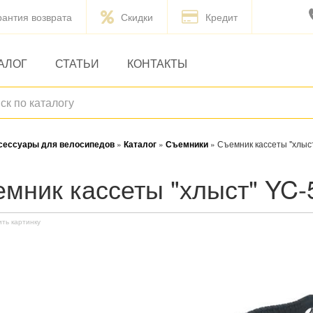
рантия возврата
Скидки
Кредит
АЛОГ
СТАТЬИ
КОНТАКТЫ
ксессуары для велосипедов
»
Каталог
»
Съемники
»
Съемник кассеты "хлы
ъемник кассеты "хлыст" Y
ить картинку