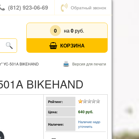
(812) 923-06-69
Обратный звонок
0
на
0
руб.
КОРЗИНА
ст" YC-501A BIKEHAND
Версия для печати
C-501A BIKEHAND
Рейтинг:
640 pуб.
Цена:
Наличие надо
Наличие:
уточнить