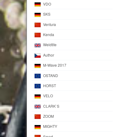
VDO
SKS
Ventura
Kenda
Weldtite
Author
M-Wave 2017
OSTAND
HORST
VELO
CLARK`S
ZOOM
MIGHTY
Smart