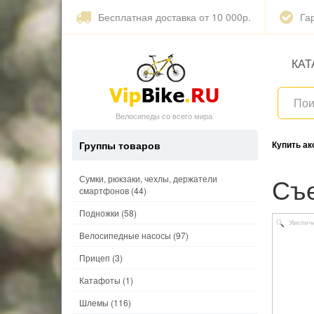
Бесплатная доставка от 10 000р.
Га
КАТ
Велосипеды со всего мира
Группы товаров
Купить а
С
Сумки, рюкзаки, чехлы, держатели
смартфонов
(44)
Подножки
(58)
Увелич
Велосипедные насосы
(97)
Прицеп
(3)
Катафоты
(1)
Шлемы
(116)