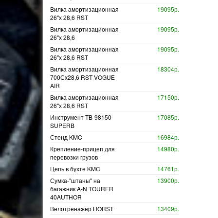
Вилка амортизационная
19095р.
26"х 28,6 RST
Вилка амортизационная
19095р.
26"х 28,6
Вилка амортизационная
19095р.
26"х 28,6 RST
Вилка амортизационная
18304р.
700Сх28,6 RST VOGUE
AIR
Вилка амортизационная
17150р.
26"х 28,6 RST
Инструмент TB-98150
17085р.
SUPERB
Стенд KMC
16984р.
Крепление-прицеп для
14980р.
перевозки грузов
Цепь в бухте KMC
14761р.
Сумка-"штаны" на
13900р.
багажник A-N TOURER
40AUTHOR
Велотренажер HORST
13409р.