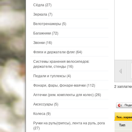
Сёдла
(27)
Зеркала
(7)
Велотренажеры
(5)
Багажники
(72)
Звонки
(16)
Фляги и держатели фляг
(64)
Системы хранения велосипедов:
держатели, стенды
(16)
Педали и туплексы
(4)
Фонари, фары, фонари-маячки
(112)
2 заплатки
Аптечки (рем. комплекты для колес)
(26)
Аксессуары
(5)
Поде
Колеса
(9)
Тех. хара
Ручки на руль(грипсы), лента на руль, рога
Тип
(27)