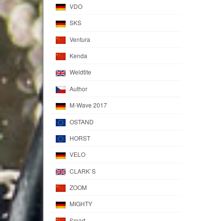
VDO
SKS
Ventura
Kenda
Weldtite
Author
M-Wave 2017
OSTAND
HORST
VELO
CLARK`S
ZOOM
MIGHTY
Smart