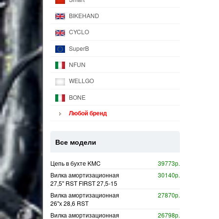
BIKEHAND
CYCLO
SuperB
NFUN
WELLGO
BONE
Любой бренд
Все модели
Цепь в бухте KMC
39773р.
Вилка амортизационная
30140р.
27,5" RST FIRST 27,5-15
Вилка амортизационная
27870р.
26"х 28,6 RST
Вилка амортизационная
26798р.