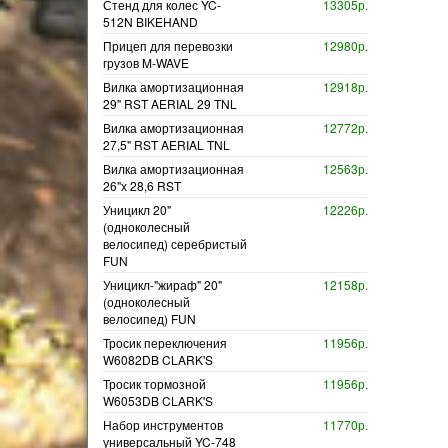
Стенд для колес YC-
13305р.
512N BIKEHAND
Прицеп для перевозки
12980р.
грузов M-WAVE
Вилка амортизационная
12918р.
29" RST AERIAL 29 TNL
Вилка амортизационная
12772р.
27,5" RST AERIAL TNL
Вилка амортизационная
12563р.
26"х 28,6 RST
Уницикл 20"
12226р.
(одноколесный
велосипед) серебристый
FUN
Уницикл-"жираф" 20"
12158р.
(одноколесный
велосипед) FUN
Тросик переключения
11956р.
W6082DB CLARK'S
Тросик тормозной
11956р.
W6053DB CLARK'S
Набор инструментов
11770р.
универсальный YC-748