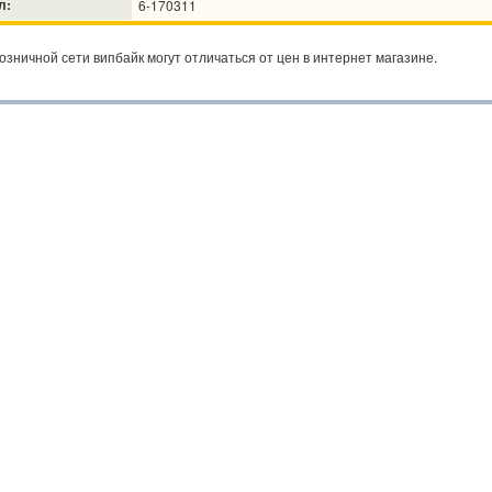
л:
6-170311
озничной сети випбайк могут отличаться от цен в интернет магазине.