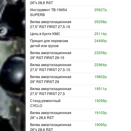
26"х 28,6 RST
Инструмент TB-19454
25627р.
SUPERB
Вилка амортизационная
25258р.
27,5" RST FIRST 27,5-15
Цепь в бухте KMC
25114р.
Прицеп для перевозки
24490р.
детей или грузов
Вилка амортизационная
23256р.
29" RST FIRST 29-15
Вилка амортизационная
22964р.
27,5" RST FIRST 27,5-15
Вилка амортизационная
19802р.
29" RST FIRST 29
Вилка амортизационная
19511р.
27,5" RST FIRST 27,5
Стенд ремонтный
19299р.
CYCLO
Вилка амортизационная
19103р.
26" х 28,6 RST
Вилка амортизационная
19095р.
26"х 28,6 RST