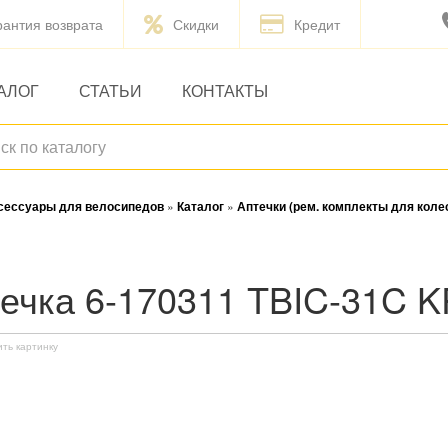
рантия возврата
Скидки
Кредит
АЛОГ
СТАТЬИ
КОНТАКТЫ
ксессуары для велосипедов
»
Каталог
»
Аптечки (рем. комплекты для коле
птечка 6-170311 TBIC-31C
ить картинку