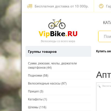
Бесплатная доставка от 10 000р.
Га
КАТ
Велосипеды со всего мира
Группы товаров
Купить а
Сумки, рюкзаки, чехлы, держатели
смартфонов
(44)
А
Подножки
(58)
Велосипедные насосы
(97)
Увелич
Прицеп
(3)
Катафоты
(1)
Шлемы
(116)