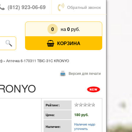
(812) 923-06-69
Обратный звонок
0
на
0
руб.
КОРЗИНА
с)
»
Аптечка 6-170311 TBIC-31C KRONYO
Версия для печати
 KRONYO
Рейтинг:
180 pуб.
Цена:
Наличие надо
Наличие:
уточнить