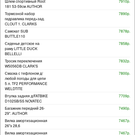
Шлем спортивный Root
7910р.
181 53-59см AUTHOR
Тормозной набор
7890р.
гидравлика перед+зад.
CLOUT 1. CLARKS
Самокат SUB
7878р.
BUTTLE110
Сиденье детское на
7858р.
раму LITTLE DUCK
BELLELLI
Тросик переключения
7832р.
W5056DB CLARK'S
Смазка с тефлоном д/
7800р.
любой погоды для цепи
5 л. TF2 PERFORMANCE
WELDTITE
Втулка задняя д/FATBIKE
7709р.
D102SB/SS NOVATEC
Багажник передний 26-
7490р.
29". AUTHOR
Вилка амортизационная
7467р.
26"х 28,6
Вилка амортизационная
7467р.