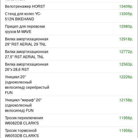
Велотренажер HORST
13409р.
Стенд для колес YC-
13305р.
512N BIKEHAND
Прицеп для перевозки
12980р.
грузов M-WAVE
Вилка амортизационная
12918р.
29" RST AERIAL 29 TNL
Вилка амортизационная
12772р.
27,5" RST AERIAL TNL
Вилка амортизационная
12563р.
26"х 28,6 RST
Уницикл 20"
12226р.
(одноколесный
велосипед) серебристый
FUN
Уницикл-"жираф" 20"
12158р.
(одноколесный
велосипед) FUN
Тросик переключения
11956р.
W6082DB CLARK'S
Тросик тормозной
11956р.
W6053DB CLARK'S