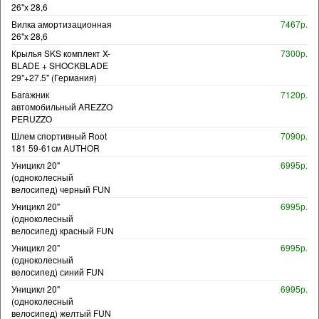
26"х 28,6
Вилка амортизационная
7467р.
26"х 28,6
Крылья SKS комплект X-
7300р.
BLADE + SHOCKBLADE
29"+27.5" (Германия)
Багажник
7120р.
автомобильный AREZZO
PERUZZO
Шлем спортивный Root
7090р.
181 59-61см AUTHOR
Уницикл 20"
6995р.
(одноколесный
велосипед) черный FUN
Уницикл 20"
6995р.
(одноколесный
велосипед) красный FUN
Уницикл 20"
6995р.
(одноколесный
велосипед) синий FUN
Уницикл 20"
6995р.
(одноколесный
велосипед) желтый FUN