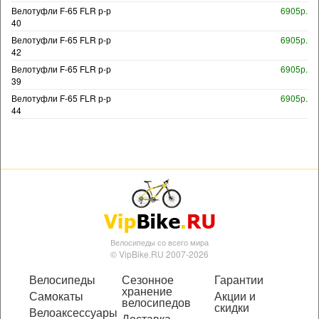
Велотуфли F-65 FLR р-р
6905р.
40
Велотуфли F-65 FLR р-р
6905р.
42
Велотуфли F-65 FLR р-р
6905р.
39
Велотуфли F-65 FLR р-р
6905р.
44
Велосипеды со всего мира
© VipBike.RU 2007-2026
Велосипеды
Сезонное
Гарантии
хранение
Самокаты
Акции и
велосипедов
скидки
Велоаксессуары
Доставка