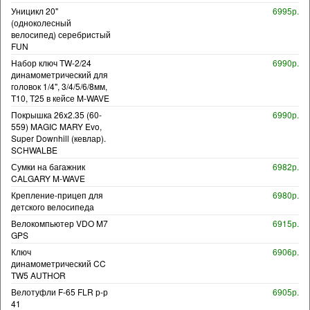
Уницикл 20"
6995р.
(одноколесный
велосипед) серебристый
FUN
Набор ключ TW-2/24
6990р.
динамометрический для
головок 1/4", 3/4/5/6/8мм,
T10, T25 в кейсе M-WAVE
Покрышка 26x2.35 (60-
6990р.
559) MAGIC MARY Evo,
Super Downhill (кевлар).
SCHWALBE
Сумки на багажник
6982р.
CALGARY M-WAVE
Крепление-прицеп для
6980р.
детского велосипеда
Велокомпьютер VDO M7
6915р.
GPS
Ключ
6906р.
динамометрический CC
TW5 AUTHOR
Велотуфли F-65 FLR р-р
6905р.
41