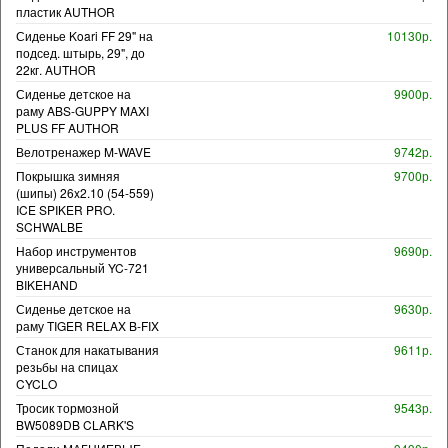
пластик AUTHOR
Сиденье Koari FF 29" на
10130р.
подсед. штырь, 29", до
22кг. AUTHOR
Сиденье детское на
9900р.
раму ABS-GUPPY MAXI
PLUS FF AUTHOR
Велотренажер M-WAVE
9742р.
Покрышка зимняя
9700р.
(шипы) 26x2.10 (54-559)
ICE SPIKER PRO.
SCHWALBE
Набор инструментов
9690р.
универсальный YC-721
BIKEHAND
Сиденье детское на
9630р.
раму TIGER RELAX B-FIX
Станок для накатывания
9611р.
резьбы на спицах
CYCLO
Тросик тормозной
9543р.
BW5089DB CLARK'S