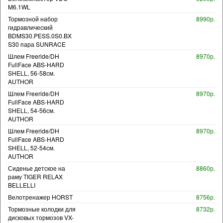
M6.1WL
Тормозной набор
8990р.
гидравлический
BDMS30.PESS.0S0.BX
S30 пара SUNRACE
Шлем Freeride/DH
8970р.
FullFace ABS-HARD
SHELL, 56-58см.
AUTHOR
Шлем Freeride/DH
8970р.
FullFace ABS-HARD
SHELL, 54-56см.
AUTHOR
Шлем Freeride/DH
8970р.
FullFace ABS-HARD
SHELL, 52-54см.
AUTHOR
Сиденье детское на
8860р.
раму TIGER RELAX
BELLELLI
Велотренажер HORST
8756р.
Тормозные колодки для
8732р.
дисковых тормозов VX-