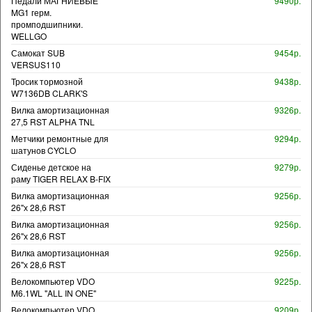
Педали МАГНИЕВЫЕ
9490р.
MG1 герм.
промподшипники.
WELLGO
Самокат SUB
9454р.
VERSUS110
Тросик тормозной
9438р.
W7136DB CLARK'S
Вилка амортизационная
9326р.
27,5 RST ALPHA TNL
Метчики ремонтные для
9294р.
шатунов CYCLO
Сиденье детское на
9279р.
раму TIGER RELAX B-FIX
Вилка амортизационная
9256р.
26"х 28,6 RST
Вилка амортизационная
9256р.
26"х 28,6 RST
Вилка амортизационная
9256р.
26"х 28,6 RST
Велокомпьютер VDO
9225р.
M6.1WL "ALL IN ONE"
Велокомпьютер VDO
9209р.