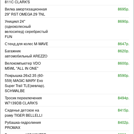
811C CLARK'S
Вилка амортизационная
8695р.
29" RST OMEGA 29 TNL
Уницикл 24"
8690р.
(одноколесный
велосипед) серебристый
FUN
Стенд для колес M-WAVE
8647р.
Багажник
8620р.
автомобильный AREZZO
Велокомпьютер VDO
8600р.
M5WL "ALL IN ONE"
Покрышка 26x2.35 (60-
8590р.
559) MAGIC MARY Evo
Super Trail TLE(кевлар).
SCHWALBE
Тросик переключения
8494р.
W7139DB CLARK'S
Сиденье детское на
8415р.
раму TIGER BELLELLI
Рубашка-гидролиния
8402р.
PROMAX