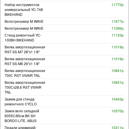
Набор инструментов
11770р.
универсальный YC-748
BIKEHAND
Велотренажер M-WAVE
11677р.
Велотренажер M-WAVE
11266р.
Стенд ремонтный YC-
11133р.
100BH BIKEHAND
Вилка амортизационная
11019р.
RST SS-M7 28"х1 1/8"
Вилка амортизационная
11019р.
RST SS-M6 26"х1 1/8"
Вилка амортизационная
10841р.
700С RST VIVAIR TNL
Вилка амортизационная
10841р.
700Сх28,6 RST VIVAIR
TNL
Зажим для стенда
10443р.
ремонтного CYCLO
Замок вело складной
10370р.
6055C/85см BK SH
BORDO LITE. ABUS
Педали алюминий/
10311р.