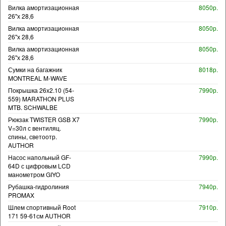
Вилка амортизационная
8050р.
26"х 28,6
Вилка амортизационная
8050р.
26"х 28,6
Вилка амортизационная
8050р.
26"х 28,6
Сумки на багажник
8018р.
MONTREAL M-WAVE
Покрышка 26x2.10 (54-
7990р.
559) MARATHON PLUS
MTB. SCHWALBE
Рюкзак TWISTER GSB X7
7990р.
V=30л с вентиляц.
спины, светоотр.
AUTHOR
Насос напольный GF-
7990р.
64D с цифровым LCD
манометром GIYO
Рубашка-гидролиния
7940р.
PROMAX
Шлем спортивный Root
7910р.
171 59-61см AUTHOR