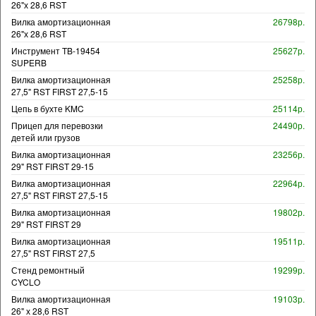
26"х 28,6 RST
Вилка амортизационная
26798р.
26"х 28,6 RST
Инструмент TB-19454
25627р.
SUPERB
Вилка амортизационная
25258р.
27,5" RST FIRST 27,5-15
Цепь в бухте KMC
25114р.
Прицеп для перевозки
24490р.
детей или грузов
Вилка амортизационная
23256р.
29" RST FIRST 29-15
Вилка амортизационная
22964р.
27,5" RST FIRST 27,5-15
Вилка амортизационная
19802р.
29" RST FIRST 29
Вилка амортизационная
19511р.
27,5" RST FIRST 27,5
Стенд ремонтный
19299р.
CYCLO
Вилка амортизационная
19103р.
26" х 28,6 RST