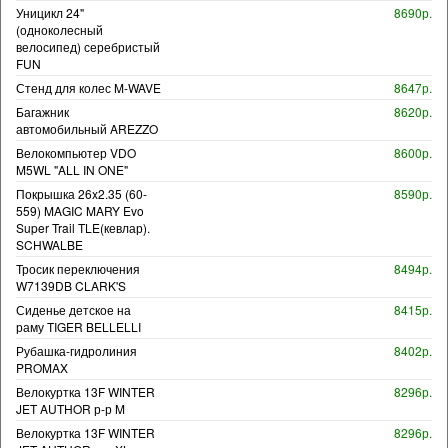
Уницикл 24"
8690р.
(одноколесный
велосипед) серебристый
FUN
Стенд для колес M-WAVE
8647р.
Багажник
8620р.
автомобильный AREZZO
Велокомпьютер VDO
8600р.
M5WL "ALL IN ONE"
Покрышка 26x2.35 (60-
8590р.
559) MAGIC MARY Evo
Super Trail TLE(кевлар).
SCHWALBE
Тросик переключения
8494р.
W7139DB CLARK'S
Сиденье детское на
8415р.
раму TIGER BELLELLI
Рубашка-гидролиния
8402р.
PROMAX
Велокуртка 13F WINTER
8296р.
JET AUTHOR р-р M
Велокуртка 13F WINTER
8296р.