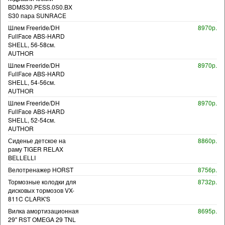
BDMS30.PESS.0S0.BX
S30 пара SUNRACE
Шлем Freeride/DH
8970р.
FullFace ABS-HARD
SHELL, 56-58см.
AUTHOR
Шлем Freeride/DH
8970р.
FullFace ABS-HARD
SHELL, 54-56см.
AUTHOR
Шлем Freeride/DH
8970р.
FullFace ABS-HARD
SHELL, 52-54см.
AUTHOR
Сиденье детское на
8860р.
раму TIGER RELAX
BELLELLI
Велотренажер HORST
8756р.
Тормозные колодки для
8732р.
дисковых тормозов VX-
811C CLARK'S
Вилка амортизационная
8695р.
29" RST OMEGA 29 TNL