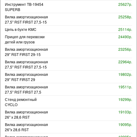
Инструмент TB-19454
25627р.
SUPERB
Вилка амортизационная
25258р.
27,5" RST FIRST 27,5-15
Цепь в бухте KMC
25114р.
Прицеп для перевозки
24490р.
детей или грузов
Вилка амортизационная
23256р.
29" RST FIRST 29-15
Вилка амортизационная
22964р.
27,5" RST FIRST 27,5-15
Вилка амортизационная
19802р.
29" RST FIRST 29
Вилка амортизационная
19511р.
27,5" RST FIRST 27,5
Стенд ремонтный
19299р.
CYCLO
Вилка амортизационная
19103р.
26" х 28,6 RST
Вилка амортизационная
19095р.
26"х 28,6 RST
Вилка амортизационная
19095р.