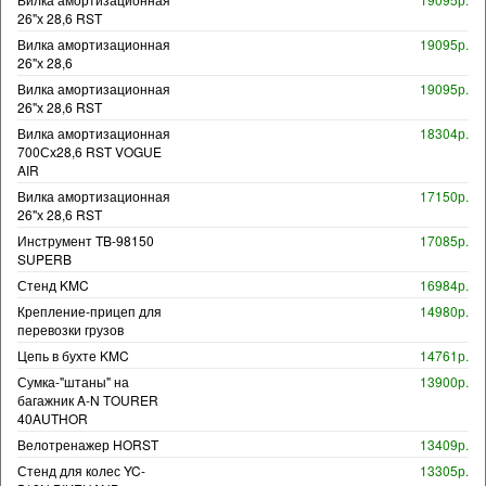
26"х 28,6 RST
Вилка амортизационная
19095р.
26"х 28,6
Вилка амортизационная
19095р.
26"х 28,6 RST
Вилка амортизационная
18304р.
700Сх28,6 RST VOGUE
AIR
Вилка амортизационная
17150р.
26"х 28,6 RST
Инструмент TB-98150
17085р.
SUPERB
Стенд KMC
16984р.
Крепление-прицеп для
14980р.
перевозки грузов
Цепь в бухте KMC
14761р.
Сумка-"штаны" на
13900р.
багажник A-N TOURER
40AUTHOR
Велотренажер HORST
13409р.
Стенд для колес YC-
13305р.