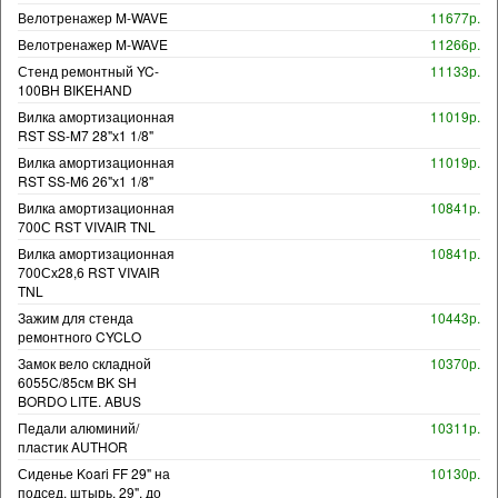
Велотренажер M-WAVE
11677р.
Велотренажер M-WAVE
11266р.
Стенд ремонтный YC-
11133р.
100BH BIKEHAND
Вилка амортизационная
11019р.
RST SS-M7 28"х1 1/8"
Вилка амортизационная
11019р.
RST SS-M6 26"х1 1/8"
Вилка амортизационная
10841р.
700С RST VIVAIR TNL
Вилка амортизационная
10841р.
700Сх28,6 RST VIVAIR
TNL
Зажим для стенда
10443р.
ремонтного CYCLO
Замок вело складной
10370р.
6055C/85см BK SH
BORDO LITE. ABUS
Педали алюминий/
10311р.
пластик AUTHOR
Сиденье Koari FF 29" на
10130р.
подсед. штырь, 29", до