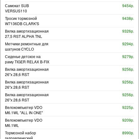
Самокат SUB
9454р.
VERSUS110
Тросик тормозной
9438р.
W7136DB CLARK'S
Вилка амортизационная
9326р.
27,5 RST ALPHA TNL
Метчики ремонтные для
9294р.
шатунов CYCLO
Сиденье детское на
9279р.
раму TIGER RELAX B-FIX
Вилка амортизационная
9256р.
26"х 28,6 RST
Вилка амортизационная
9256р.
26"х 28,6 RST
Вилка амортизационная
9256р.
26"х 28,6 RST
Велокомпьютер VDO
9225р.
M6.1WL "ALL IN ONE"
Велокомпьютер VDO
9209р.
M6.1WL
Тормозной набор
8990р.
гидравлический