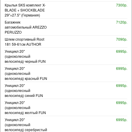
Крылья SKS комплект X-
7300р.
BLADE + SHOCKBLADE
29"+27.5" (Германия)
Багажник
7120р.
автомобильный AREZZO
PERUZZO
Шлем спортивный Root
7090р.
181 59-61см AUTHOR
Уницикл 20"
6995р.
(одноколесный
велосипед) черный FUN
Уницикл 20"
6995р.
(одноколесный
велосипед) красный FUN
Уницикл 20"
6995р.
(одноколесный
велосипед) синий FUN
Уницикл 20"
6995р.
(одноколесный
велосипед) желтый FUN
Уницикл 20"
6995р.
(одноколесный
велосипед) серебристый