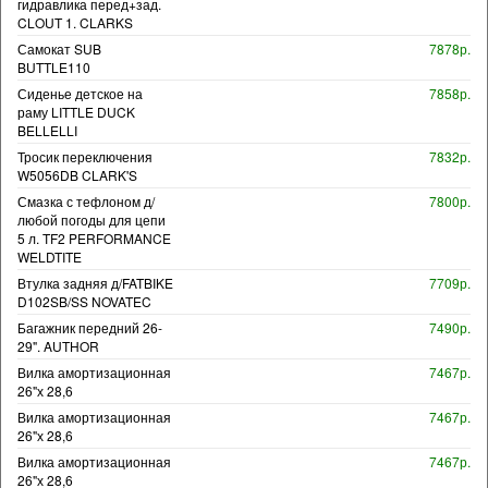
гидравлика перед+зад.
CLOUT 1. CLARKS
Самокат SUB
7878р.
BUTTLE110
Сиденье детское на
7858р.
раму LITTLE DUCK
BELLELLI
Тросик переключения
7832р.
W5056DB CLARK'S
Смазка с тефлоном д/
7800р.
любой погоды для цепи
5 л. TF2 PERFORMANCE
WELDTITE
Втулка задняя д/FATBIKE
7709р.
D102SB/SS NOVATEC
Багажник передний 26-
7490р.
29". AUTHOR
Вилка амортизационная
7467р.
26"х 28,6
Вилка амортизационная
7467р.
26"х 28,6
Вилка амортизационная
7467р.
26"х 28,6