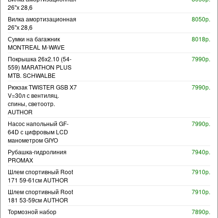
26"х 28,6
Вилка амортизационная
8050р.
26"х 28,6
Сумки на багажник
8018р.
MONTREAL M-WAVE
Покрышка 26x2.10 (54-
7990р.
559) MARATHON PLUS
MTB. SCHWALBE
Рюкзак TWISTER GSB X7
7990р.
V=30л с вентиляц.
спины, светоотр.
AUTHOR
Насос напольный GF-
7990р.
64D с цифровым LCD
манометром GIYO
Рубашка-гидролиния
7940р.
PROMAX
Шлем спортивный Root
7910р.
171 59-61см AUTHOR
Шлем спортивный Root
7910р.
181 53-59см AUTHOR
Тормозной набор
7890р.