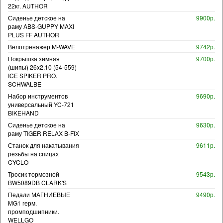
22кг. AUTHOR
Сиденье детское на
9900р.
раму ABS-GUPPY MAXI
PLUS FF AUTHOR
Велотренажер M-WAVE
9742р.
Покрышка зимняя
9700р.
(шипы) 26x2.10 (54-559)
ICE SPIKER PRO.
SCHWALBE
Набор инструментов
9690р.
универсальный YC-721
BIKEHAND
Сиденье детское на
9630р.
раму TIGER RELAX B-FIX
Станок для накатывания
9611р.
резьбы на спицах
CYCLO
Тросик тормозной
9543р.
BW5089DB CLARK'S
Педали МАГНИЕВЫЕ
9490р.
MG1 герм.
промподшипники.
WELLGO