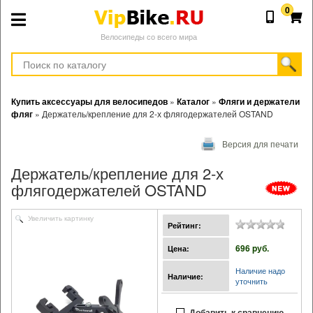
0
Велосипеды со всего мира
Купить аксессуары для велосипедов
»
Каталог
»
Фляги и держатели
фляг
»
Держатель/крепление для 2-х флягодержателей OSTAND
Версия для печати
Держатель/крепление для 2-х
флягодержателей OSTAND
Увеличить картинку
Рейтинг:
696 pуб.
Цена:
Наличие надо
Наличие:
уточнить
Добавить к сравнению