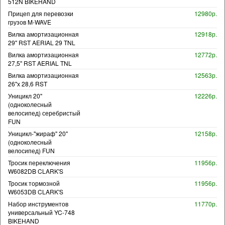
512N BIKEHAND
Прицеп для перевозки
12980р.
грузов M-WAVE
Вилка амортизационная
12918р.
29" RST AERIAL 29 TNL
Вилка амортизационная
12772р.
27,5" RST AERIAL TNL
Вилка амортизационная
12563р.
26"х 28,6 RST
Уницикл 20"
12226р.
(одноколесный
велосипед) серебристый
FUN
Уницикл-"жираф" 20"
12158р.
(одноколесный
велосипед) FUN
Тросик переключения
11956р.
W6082DB CLARK'S
Тросик тормозной
11956р.
W6053DB CLARK'S
Набор инструментов
11770р.
универсальный YC-748
BIKEHAND