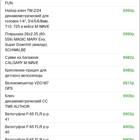
FUN
Набор ключ TW-2/24
6990р.
динамометрический для
головок 1/4", 3/4/5/6/8мм,
T10, T25 в кейсе M-WAVE
Покрышка 26x2.35 (60-
6990р.
559) MAGIC MARY Evo,
Super Downhill (кевлар).
SCHWALBE
Сумки на багажник
6982р.
CALGARY M-WAVE
Крепление-прицеп для
6980р.
детского велосипеда
Велокомпьютер VDO M7
6915р.
GPS
Ключ
6906р.
динамометрический CC
TW5 AUTHOR
Велотуфли F-65 FLR р-р
6905р.
41
Велотуфли F-65 FLR р-р
6905р.
40
Велотуфли F-65 FLR р-р
6905р.