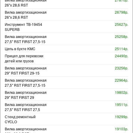
26"х 28,6 RST
Вилка амортизационная
26798р.
26"х 28,6 RST
Инструмент TB-19454
25627р.
SUPERB
Вилка амортизационная
25258р.
27,5" RST FIRST 27,5-15
Цепь в бухте KMC
25114р.
Прицеп для перевозки
24490р.
детей или грузов
Вилка амортизационная
23256р.
29" RST FIRST 29-15
Вилка амортизационная
22964р.
27,5" RST FIRST 27,5-15
Вилка амортизационная
19802р.
29" RST FIRST 29
Вилка амортизационная
19511р.
27,5" RST FIRST 27,5
Стенд ремонтный
19299р.
CYCLO
Вилка амортизационная
19103р.