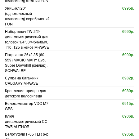
велосипед) желтый FUN
Уницикл 20"
6995р.
(одноколесный
велосипед) серебристый
FUN
Набор ключ TW-2/24
6990р.
динамометрический для
головок 1/4", 3/4/5/6/8мм,
T10, T25 в кейсе M-WAVE
Покрышка 26x2.35 (60-
6990р.
559) MAGIC MARY Evo,
Super Downhill (кевлар).
SCHWALBE
Сумки на багажник
6982р.
CALGARY M-WAVE
Крепление-прицеп для
6980р.
детского велосипеда
Велокомпьютер VDO M7
6915р.
GPS
Ключ
6906р.
динамометрический CC
TW5 AUTHOR
Велотуфли F-65 FLR р-р
6905р.