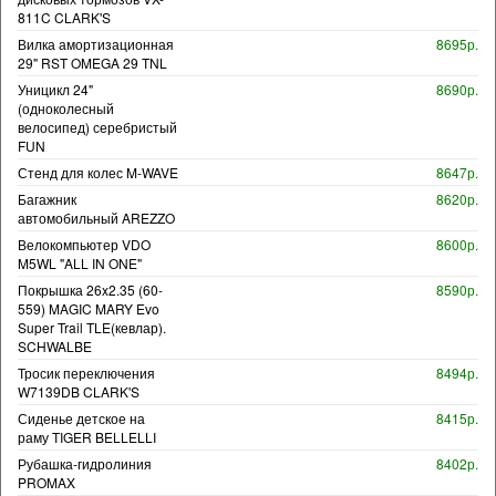
811C CLARK'S
Вилка амортизационная
8695р.
29" RST OMEGA 29 TNL
Уницикл 24"
8690р.
(одноколесный
велосипед) серебристый
FUN
Стенд для колес M-WAVE
8647р.
Багажник
8620р.
автомобильный AREZZO
Велокомпьютер VDO
8600р.
M5WL "ALL IN ONE"
Покрышка 26x2.35 (60-
8590р.
559) MAGIC MARY Evo
Super Trail TLE(кевлар).
SCHWALBE
Тросик переключения
8494р.
W7139DB CLARK'S
Сиденье детское на
8415р.
раму TIGER BELLELLI
Рубашка-гидролиния
8402р.
PROMAX