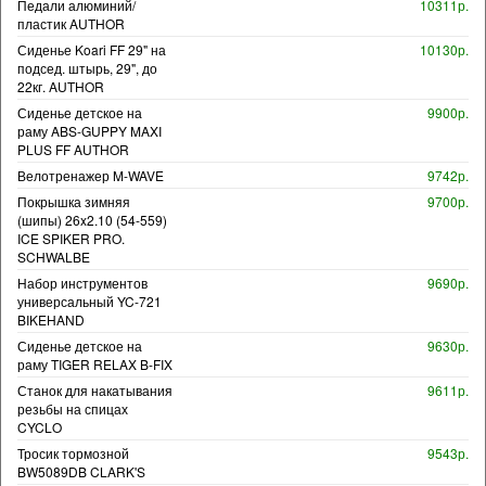
Педали алюминий/
10311р.
пластик AUTHOR
Сиденье Koari FF 29" на
10130р.
подсед. штырь, 29", до
22кг. AUTHOR
Сиденье детское на
9900р.
раму ABS-GUPPY MAXI
PLUS FF AUTHOR
Велотренажер M-WAVE
9742р.
Покрышка зимняя
9700р.
(шипы) 26x2.10 (54-559)
ICE SPIKER PRO.
SCHWALBE
Набор инструментов
9690р.
универсальный YC-721
BIKEHAND
Сиденье детское на
9630р.
раму TIGER RELAX B-FIX
Станок для накатывания
9611р.
резьбы на спицах
CYCLO
Тросик тормозной
9543р.
BW5089DB CLARK'S