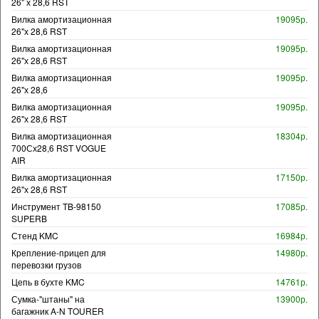
26" х 28,6 RST
Вилка амортизационная
19095р.
26"х 28,6 RST
Вилка амортизационная
19095р.
26"х 28,6 RST
Вилка амортизационная
19095р.
26"х 28,6
Вилка амортизационная
19095р.
26"х 28,6 RST
Вилка амортизационная
18304р.
700Сх28,6 RST VOGUE
AIR
Вилка амортизационная
17150р.
26"х 28,6 RST
Инструмент TB-98150
17085р.
SUPERB
Стенд KMC
16984р.
Крепление-прицеп для
14980р.
перевозки грузов
Цепь в бухте KMC
14761р.
Сумка-"штаны" на
13900р.
багажник A-N TOURER