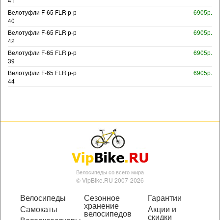
41
Велотуфли F-65 FLR р-р
6905р.
40
Велотуфли F-65 FLR р-р
6905р.
42
Велотуфли F-65 FLR р-р
6905р.
39
Велотуфли F-65 FLR р-р
6905р.
44
Велосипеды со всего мира
© VipBike.RU 2007-2026
Велосипеды
Сезонное
Гарантии
хранение
Самокаты
Акции и
велосипедов
скидки