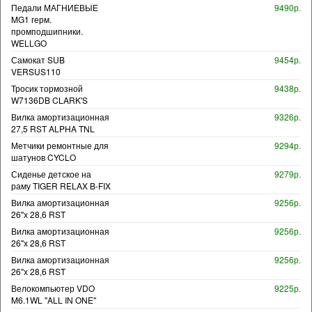
Педали МАГНИЕВЫЕ
9490р.
MG1 герм.
промподшипники.
WELLGO
Самокат SUB
9454р.
VERSUS110
Тросик тормозной
9438р.
W7136DB CLARK'S
Вилка амортизационная
9326р.
27,5 RST ALPHA TNL
Метчики ремонтные для
9294р.
шатунов CYCLO
Сиденье детское на
9279р.
раму TIGER RELAX B-FIX
Вилка амортизационная
9256р.
26"х 28,6 RST
Вилка амортизационная
9256р.
26"х 28,6 RST
Вилка амортизационная
9256р.
26"х 28,6 RST
Велокомпьютер VDO
9225р.
M6.1WL "ALL IN ONE"