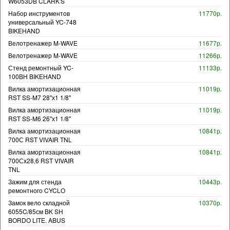
W6053DB CLARK'S
Набор инструментов
11770р.
универсальный YC-748
BIKEHAND
Велотренажер M-WAVE
11677р.
Велотренажер M-WAVE
11266р.
Стенд ремонтный YC-
11133р.
100BH BIKEHAND
Вилка амортизационная
11019р.
RST SS-M7 28"х1 1/8"
Вилка амортизационная
11019р.
RST SS-M6 26"х1 1/8"
Вилка амортизационная
10841р.
700С RST VIVAIR TNL
Вилка амортизационная
10841р.
700Сх28,6 RST VIVAIR
TNL
Зажим для стенда
10443р.
ремонтного CYCLO
Замок вело складной
10370р.
6055C/85см BK SH
BORDO LITE. ABUS