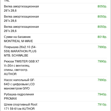
TNL
Вилка амортизационная
8050р.
26"х 28,6
Вилка амортизационная
8050р.
26"х 28,6
Вилка амортизационная
8050р.
26"х 28,6
Сумки на багажник
8018р.
MONTREAL M-WAVE
Покрышка 26x2.10 (54-
7990р.
559) MARATHON PLUS
MTB. SCHWALBE
Рюкзак TWISTER GSB X7
7990р.
V=30л с вентиляц.
спины, светоотр.
AUTHOR
Насос напольный GF-
7990р.
64D с цифровым LCD
манометром GIYO
Рубашка-гидролиния
7940р.
PROMAX
Шлем спортивный Root
7910р.
171 59-61см AUTHOR