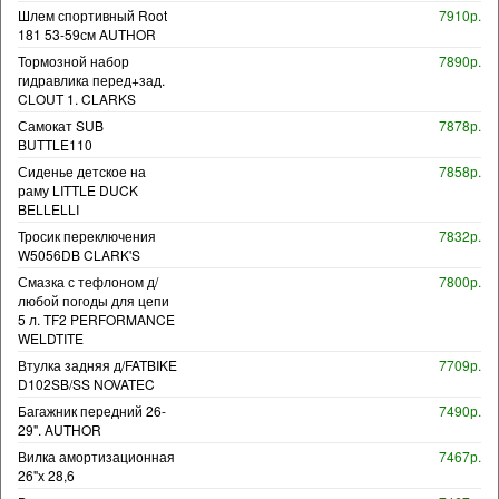
Шлем спортивный Root
7910р.
181 53-59см AUTHOR
Тормозной набор
7890р.
гидравлика перед+зад.
CLOUT 1. CLARKS
Самокат SUB
7878р.
BUTTLE110
Сиденье детское на
7858р.
раму LITTLE DUCK
BELLELLI
Тросик переключения
7832р.
W5056DB CLARK'S
Смазка с тефлоном д/
7800р.
любой погоды для цепи
5 л. TF2 PERFORMANCE
WELDTITE
Втулка задняя д/FATBIKE
7709р.
D102SB/SS NOVATEC
Багажник передний 26-
7490р.
29". AUTHOR
Вилка амортизационная
7467р.
26"х 28,6