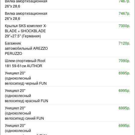
Вилка амортизационная
7467р.
26"х 28,6
Вилка амортизационная
7467р.
26"х 28,6
Крылья SKS комплект X-
7300р.
BLADE + SHOCKBLADE
29"+27.5" (Германия)
Багажник
7120р.
автомобильный AREZZO
PERUZZO
Шлем спортивный Root
7090р.
181 59-61см AUTHOR
Уницикл 20"
6995р.
(одноколесный
велосипед) черный FUN
Уницикл 20"
6995р.
(одноколесный
велосипед) красный FUN
Уницикл 20"
6995р.
(одноколесный
велосипед) синий FUN
Уницикл 20"
6995р.
(одноколесный