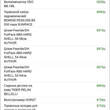
Велокомпьютер VDO
9209р.
M6.1WL
Тормозной набор
8990р.
гидравлический
BDMS30.PESS.0S0.BX
S30 пара SUNRACE
Шлем Freeride/DH
8970р.
FullFace ABS-HARD
SHELL, 56-58см.
AUTHOR
Шлем Freeride/DH
8970р.
FullFace ABS-HARD
SHELL, 54-56см.
AUTHOR
Шлем Freeride/DH
8970р.
FullFace ABS-HARD
SHELL, 52-54см.
AUTHOR
Сиденье детское на
8860р.
раму TIGER RELAX
BELLELLI
Велотренажер HORST
8756р.
Тормозные колодки для
8732р.
дисковых тормозов VX-