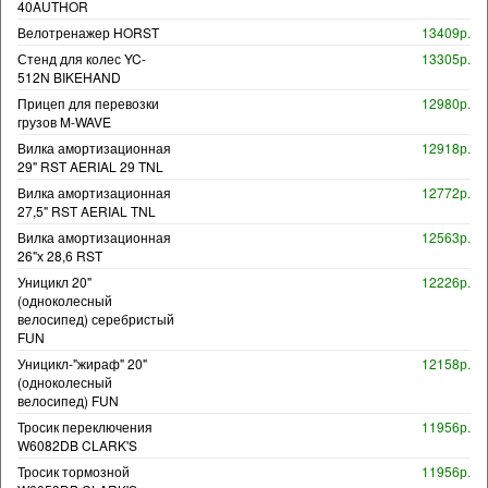
40AUTHOR
Велотренажер HORST
13409р.
Стенд для колес YC-
13305р.
512N BIKEHAND
Прицеп для перевозки
12980р.
грузов M-WAVE
Вилка амортизационная
12918р.
29" RST AERIAL 29 TNL
Вилка амортизационная
12772р.
27,5" RST AERIAL TNL
Вилка амортизационная
12563р.
26"х 28,6 RST
Уницикл 20"
12226р.
(одноколесный
велосипед) серебристый
FUN
Уницикл-"жираф" 20"
12158р.
(одноколесный
велосипед) FUN
Тросик переключения
11956р.
W6082DB CLARK'S
Тросик тормозной
11956р.