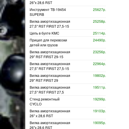
26"х 28,6 RST
Инструмент TB-19454
25627р.
SUPERB
Вилка амортизационная
25258р.
27,5" RST FIRST 27,5-15
Цепь в бухте KMC
25114р.
Прицеп для перевозки
24490р.
детей или грузов
Вилка амортизационная
23256р.
29" RST FIRST 29-15
Вилка амортизационная
22964р.
27,5" RST FIRST 27,5-15
Вилка амортизационная
19802р.
29" RST FIRST 29
Вилка амортизационная
19511р.
27,5" RST FIRST 27,5
Стенд ремонтный
19299р.
CYCLO
Вилка амортизационная
19103р.
26" х 28,6 RST
Вилка амортизационная
19095р.
26"х 28,6 RST