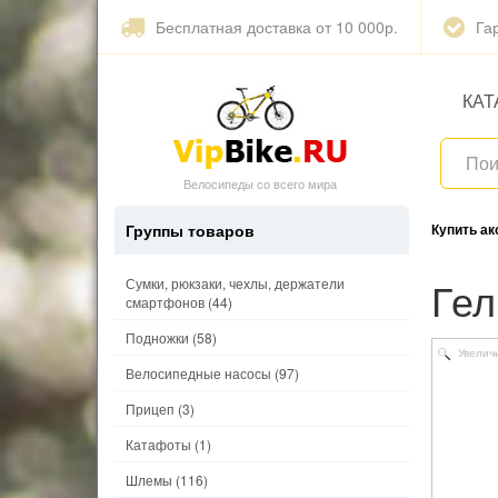
Бесплатная доставка от 10 000р.
Га
КАТ
Велосипеды со всего мира
Группы товаров
Купить а
Ге
Сумки, рюкзаки, чехлы, держатели
смартфонов
(44)
Подножки
(58)
Увелич
Велосипедные насосы
(97)
Прицеп
(3)
Катафоты
(1)
Шлемы
(116)