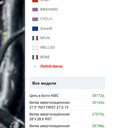
BIKEHAND
CYCLO
SuperB
NFUN
WELLGO
BONE
Любой бренд
Все модели
Цепь в бухте KMC
39773р.
Вилка амортизационная
30140р.
27,5" RST FIRST 27,5-15
Вилка амортизационная
27870р.
26"х 28,6 RST
Вилка амортизационная
26798р.