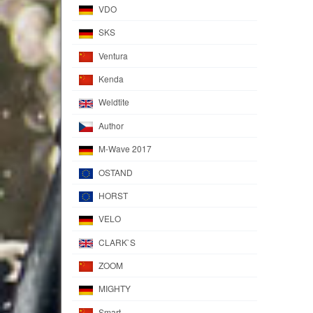
VDO
SKS
Ventura
Kenda
Weldtite
Author
M-Wave 2017
OSTAND
HORST
VELO
CLARK`S
ZOOM
MIGHTY
Smart