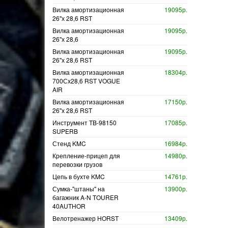
Вилка амортизационная
19095р.
26"х 28,6 RST
Вилка амортизационная
19095р.
26"х 28,6
Вилка амортизационная
19095р.
26"х 28,6 RST
Вилка амортизационная
18304р.
700Сх28,6 RST VOGUE
AIR
Вилка амортизационная
17150р.
26"х 28,6 RST
Инструмент TB-98150
17085р.
SUPERB
Стенд KMC
16984р.
Крепление-прицеп для
14980р.
перевозки грузов
Цепь в бухте KMC
14761р.
Сумка-"штаны" на
13900р.
багажник A-N TOURER
40AUTHOR
Велотренажер HORST
13409р.