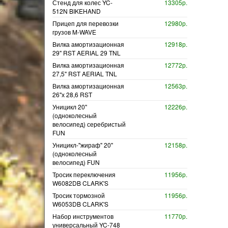
Стенд для колес YC-
13305р.
512N BIKEHAND
Прицеп для перевозки
12980р.
грузов M-WAVE
Вилка амортизационная
12918р.
29" RST AERIAL 29 TNL
Вилка амортизационная
12772р.
27,5" RST AERIAL TNL
Вилка амортизационная
12563р.
26"х 28,6 RST
Уницикл 20"
12226р.
(одноколесный
велосипед) серебристый
FUN
Уницикл-"жираф" 20"
12158р.
(одноколесный
велосипед) FUN
Тросик переключения
11956р.
W6082DB CLARK'S
Тросик тормозной
11956р.
W6053DB CLARK'S
Набор инструментов
11770р.
универсальный YC-748