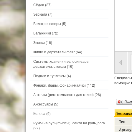
Сёдла
(27)
Зеркала
(7)
Велотренажеры
(5)
Багажники
(72)
Звонки
(16)
Фляги и держатели фляг
(64)
Системы хранения велосипедов:
держатели, стенды
(16)
Педали и туплексы
(4)
Специальн
помощью г
Фонари, фары, фонари-маячки
(112)
Аптечки (рем. комплекты для колес)
(26)
Поде
Аксессуары
(5)
Колеса
(9)
Тех. хара
Тип
Ручки на руль(грипсы), лента на руль, рога
(27)
Артику