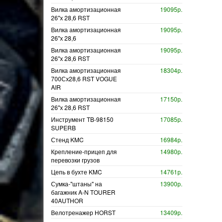
Вилка амортизационная
19095р.
26"х 28,6 RST
Вилка амортизационная
19095р.
26"х 28,6
Вилка амортизационная
19095р.
26"х 28,6 RST
Вилка амортизационная
18304р.
700Сх28,6 RST VOGUE
AIR
Вилка амортизационная
17150р.
26"х 28,6 RST
Инструмент TB-98150
17085р.
SUPERB
Стенд KMC
16984р.
Крепление-прицеп для
14980р.
перевозки грузов
Цепь в бухте KMC
14761р.
Сумка-"штаны" на
13900р.
багажник A-N TOURER
40AUTHOR
Велотренажер HORST
13409р.