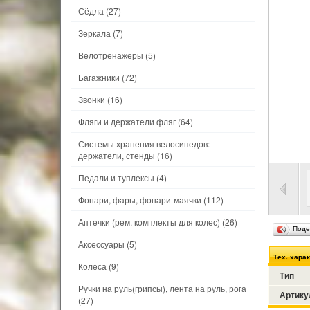
Сёдла
(27)
Зеркала
(7)
Велотренажеры
(5)
Багажники
(72)
Звонки
(16)
Фляги и держатели фляг
(64)
Системы хранения велосипедов:
держатели, стенды
(16)
Педали и туплексы
(4)
Фонари, фары, фонари-маячки
(112)
Аптечки (рем. комплекты для колес)
(26)
Поде
Аксессуары
(5)
Тех. хара
Колеса
(9)
Тип
Ручки на руль(грипсы), лента на руль, рога
Артику
(27)