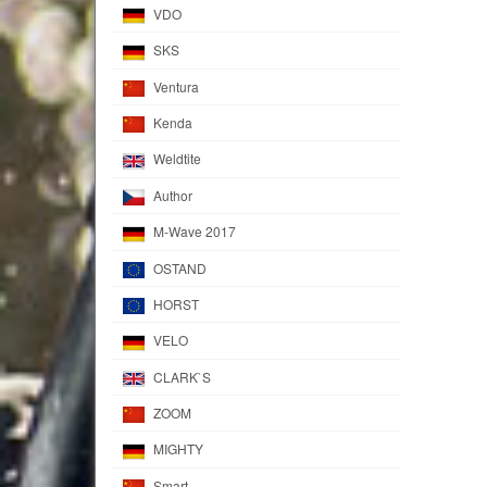
VDO
SKS
Ventura
Kenda
Weldtite
Author
M-Wave 2017
OSTAND
HORST
VELO
CLARK`S
ZOOM
MIGHTY
Smart