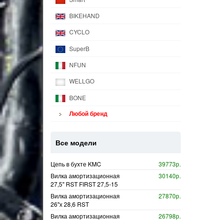
BIKEHAND
CYCLO
SuperB
NFUN
WELLGO
BONE
Любой бренд
Все модели
Цепь в бухте KMC
39773р.
Вилка амортизационная
30140р.
27,5" RST FIRST 27,5-15
Вилка амортизационная
27870р.
26"х 28,6 RST
Вилка амортизационная
26798р.