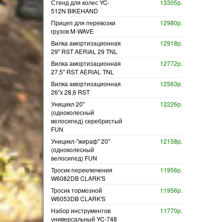
Стенд для колес YC-
13305р.
512N BIKEHAND
Прицеп для перевозки
12980р.
грузов M-WAVE
Вилка амортизационная
12918р.
29" RST AERIAL 29 TNL
Вилка амортизационная
12772р.
27,5" RST AERIAL TNL
Вилка амортизационная
12563р.
26"х 28,6 RST
Уницикл 20"
12226р.
(одноколесный
велосипед) серебристый
FUN
Уницикл-"жираф" 20"
12158р.
(одноколесный
велосипед) FUN
Тросик переключения
11956р.
W6082DB CLARK'S
Тросик тормозной
11956р.
W6053DB CLARK'S
Набор инструментов
11770р.
универсальный YC-748