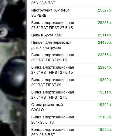
26"х 28,6 RST
Инструмент TB-19454
25627р.
SUPERB
Вилка амортизационная
25258р.
27,5" RST FIRST 27,5-15
Цепь в бухте KMC
25114р.
Прицеп для перевозки
24490р.
детей или грузов
Вилка амортизационная
23256р.
29" RST FIRST 29-15
Вилка амортизационная
22964р.
27,5" RST FIRST 27,5-15
Вилка амортизационная
19802р.
29" RST FIRST 29
Вилка амортизационная
19511р.
27,5" RST FIRST 27,5
Стенд ремонтный
19299р.
CYCLO
Вилка амортизационная
19103р.
26" х 28,6 RST
Вилка амортизационная
19095р.
26"х 28,6 RST