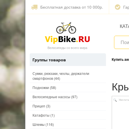
Бесплатная доставка от 10 000р.
Га
КАТ
Велосипеды со всего мира
Группы товаров
Купить а
Сумки, рюкзаки, чехлы, держатели
смартфонов
(44)
К
Подножки
(58)
Велосипедные насосы
(97)
Увелич
Прицеп
(3)
Катафоты
(1)
Шлемы
(116)