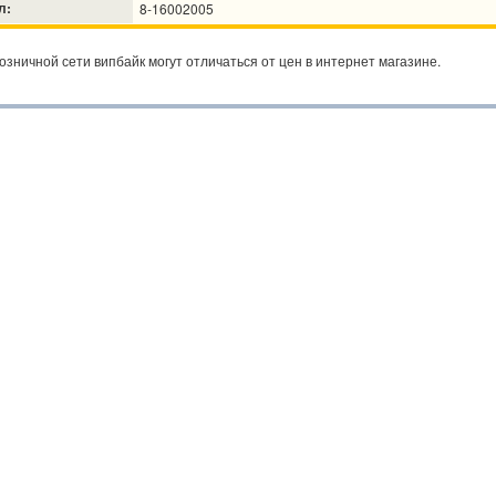
л:
8-16002005
озничной сети випбайк могут отличаться от цен в интернет магазине.