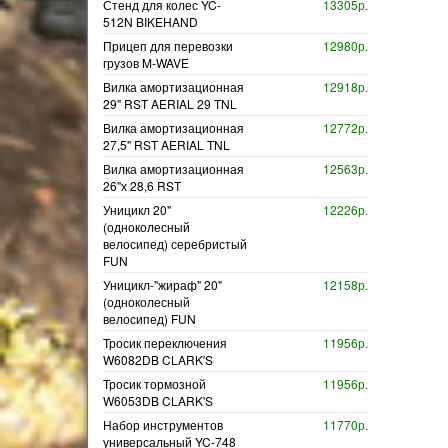
Стенд для колес YC-
13305р.
512N BIKEHAND
Прицеп для перевозки
12980р.
грузов M-WAVE
Вилка амортизационная
12918р.
29" RST AERIAL 29 TNL
Вилка амортизационная
12772р.
27,5" RST AERIAL TNL
Вилка амортизационная
12563р.
26"х 28,6 RST
Уницикл 20"
12226р.
(одноколесный
велосипед) серебристый
FUN
Уницикл-"жираф" 20"
12158р.
(одноколесный
велосипед) FUN
Тросик переключения
11956р.
W6082DB CLARK'S
Тросик тормозной
11956р.
W6053DB CLARK'S
Набор инструментов
11770р.
универсальный YC-748