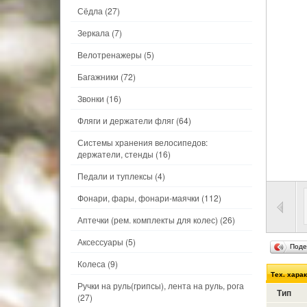
Сёдла
(27)
Зеркала
(7)
Велотренажеры
(5)
Багажники
(72)
Звонки
(16)
Фляги и держатели фляг
(64)
Системы хранения велосипедов:
держатели, стенды
(16)
Педали и туплексы
(4)
Фонари, фары, фонари-маячки
(112)
Аптечки (рем. комплекты для колес)
(26)
Аксессуары
(5)
Поде
Колеса
(9)
Тех. хара
Ручки на руль(грипсы), лента на руль, рога
Тип
(27)