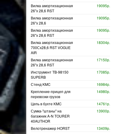
Вилка амортизационная
19095р.
26"х 28,6 RST
Вилка амортизационная
19095р.
26"х 28,6
Вилка амортизационная
19095р.
26"х 28,6 RST
Вилка амортизационная
18304р.
700Сх28,6 RST VOGUE
AIR
Вилка амортизационная
17150р.
26"х 28,6 RST
Инструмент TB-98150
17085р.
SUPERB
Стенд KMC
16984р.
Крепление-прицеп для
14980р.
перевозки грузов
Цепь в бухте KMC
14761р.
Сумка-"штаны" на
13900р.
багажник A-N TOURER
40AUTHOR
Велотренажер HORST
13409р.