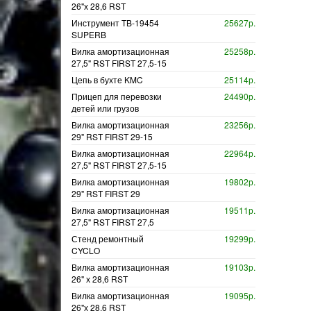
26"х 28,6 RST
Инструмент TB-19454
25627р.
SUPERB
Вилка амортизационная
25258р.
27,5" RST FIRST 27,5-15
Цепь в бухте KMC
25114р.
Прицеп для перевозки
24490р.
детей или грузов
Вилка амортизационная
23256р.
29" RST FIRST 29-15
Вилка амортизационная
22964р.
27,5" RST FIRST 27,5-15
Вилка амортизационная
19802р.
29" RST FIRST 29
Вилка амортизационная
19511р.
27,5" RST FIRST 27,5
Стенд ремонтный
19299р.
CYCLO
Вилка амортизационная
19103р.
26" х 28,6 RST
Вилка амортизационная
19095р.
26"х 28,6 RST