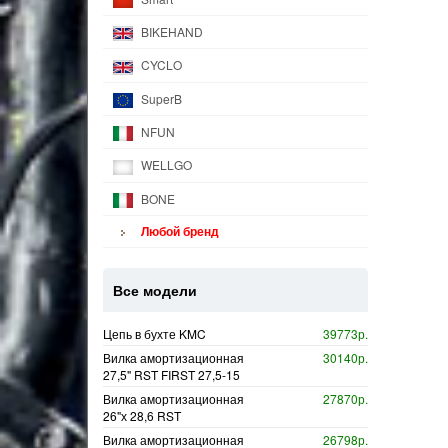
BIKEHAND
CYCLO
SuperB
NFUN
WELLGO
BONE
Любой бренд
Все модели
Цепь в бухте KMC
39773р.
Вилка амортизационная
30140р.
27,5" RST FIRST 27,5-15
Вилка амортизационная
27870р.
26"х 28,6 RST
Вилка амортизационная
26798р.