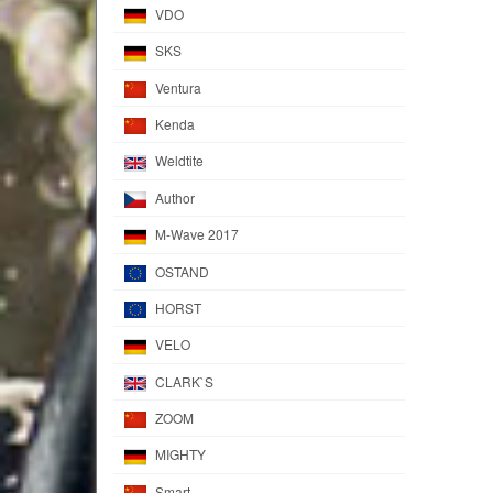
VDO
SKS
Ventura
Kenda
Weldtite
Author
M-Wave 2017
OSTAND
HORST
VELO
CLARK`S
ZOOM
MIGHTY
Smart