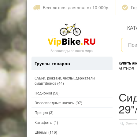
Бесплатная доставка от 10 000р.
Га
КАТ
Велосипеды со всего мира
Группы товаров
Купить а
AUTHOR
Сумки, рюкзаки, чехлы, держатели
смартфонов
(44)
Сиденье детское на раму BUBBLY MAXI FF
Подножки
(58)
Велосипедные насосы
(97)
29
Прицеп
(3)
Катафоты
(1)
Увелич
Шлемы
(116)