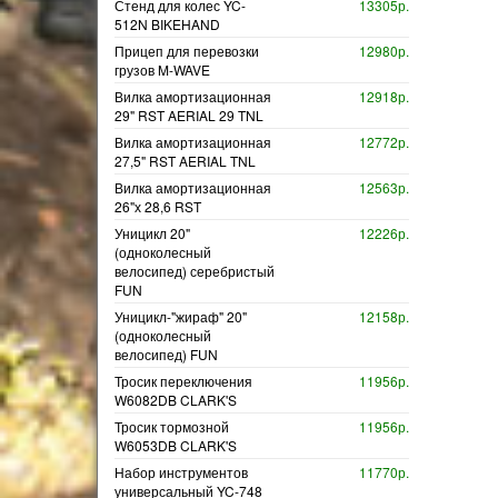
Стенд для колес YC-
13305р.
512N BIKEHAND
Прицеп для перевозки
12980р.
грузов M-WAVE
Вилка амортизационная
12918р.
29" RST AERIAL 29 TNL
Вилка амортизационная
12772р.
27,5" RST AERIAL TNL
Вилка амортизационная
12563р.
26"х 28,6 RST
Уницикл 20"
12226р.
(одноколесный
велосипед) серебристый
FUN
Уницикл-"жираф" 20"
12158р.
(одноколесный
велосипед) FUN
Тросик переключения
11956р.
W6082DB CLARK'S
Тросик тормозной
11956р.
W6053DB CLARK'S
Набор инструментов
11770р.
универсальный YC-748