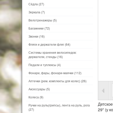
Сёдла
(27)
Зеркала
(7)
Велотренажеры
(5)
Багажники
(72)
Звонки
(16)
Фляги и держатели фляг
(64)
Системы хранения велосипедов:
держатели, стенды
(16)
Педали и туплексы
(4)
Фонари, фары, фонари-маячки
(112)
Аптечки (рем. комплекты для колес)
(26)
Аксессуары
(5)
Колеса
(9)
Детское
Ручки на руль(грипсы), лента на руль, рога
29" (у 
(27)