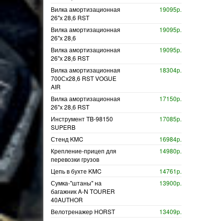
Вилка амортизационная
19095р.
26"х 28,6 RST
Вилка амортизационная
19095р.
26"х 28,6
Вилка амортизационная
19095р.
26"х 28,6 RST
Вилка амортизационная
18304р.
700Сх28,6 RST VOGUE
AIR
Вилка амортизационная
17150р.
26"х 28,6 RST
Инструмент TB-98150
17085р.
SUPERB
Стенд KMC
16984р.
Крепление-прицеп для
14980р.
перевозки грузов
Цепь в бухте KMC
14761р.
Сумка-"штаны" на
13900р.
багажник A-N TOURER
40AUTHOR
Велотренажер HORST
13409р.