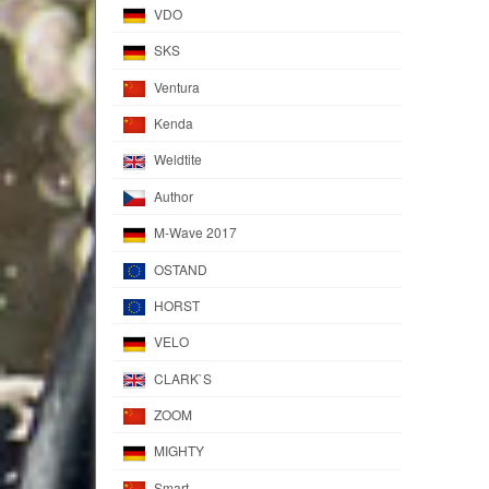
VDO
SKS
Ventura
Kenda
Weldtite
Author
M-Wave 2017
OSTAND
HORST
VELO
CLARK`S
ZOOM
MIGHTY
Smart