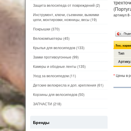
трехто
Защита велосипеда от повреждений
(2)
(Португ
Инструмент, ключи, съемники, выжимки
артикул 8
цепи, монтировки, ножницы, весы
(19)
Покрышки
(370)
Поде
Велокомпьютеры
(45)
Тех. хара
Крылья для велосипедов
(133)
Тип
Замки противоугонные
(99)
Артику
Камеры и ободные ленты
(135)
*
Цены в р
Уход за велосипедом
(11)
Детские велокресла и доп. крепления
(61)
Корзины для велосипедов
(50)
ЗАПЧАСТИ
(218)
Бренды