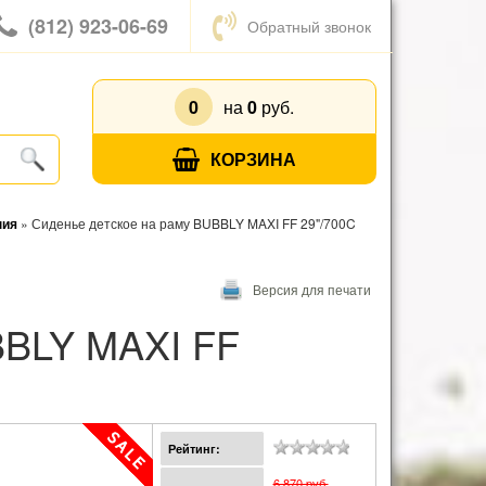
(812) 923-06-69
Обратный звонок
0
на
0
руб.
КОРЗИНА
ния
»
Сиденье детское на раму BUBBLY MAXI FF 29"/700C
Версия для печати
Рейтинг:
6 870 pуб.