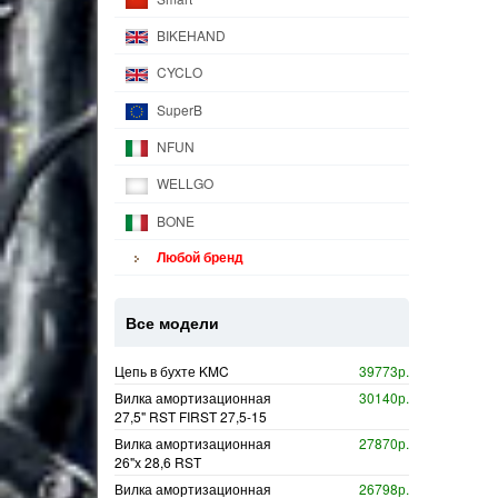
BIKEHAND
CYCLO
SuperB
NFUN
WELLGO
BONE
Любой бренд
Все модели
Цепь в бухте KMC
39773р.
Вилка амортизационная
30140р.
27,5" RST FIRST 27,5-15
Вилка амортизационная
27870р.
26"х 28,6 RST
Вилка амортизационная
26798р.