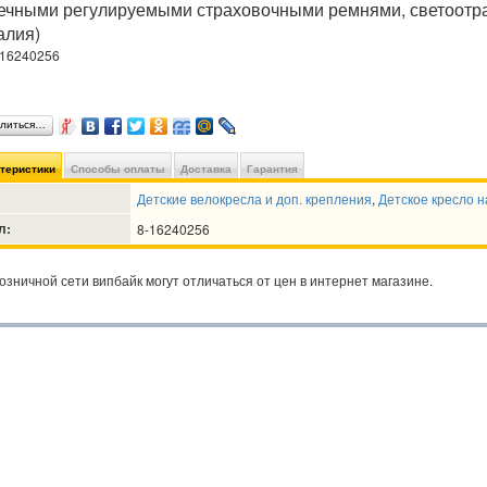
чечными регулируемыми страховочными ремнями, светоотр
алия)
-16240256
литься…
ктеристики
Способы оплаты
Доставка
Гарантия
Детские велокресла и доп. крепления
,
Детское кресло н
л:
8-16240256
озничной сети випбайк могут отличаться от цен в интернет магазине.