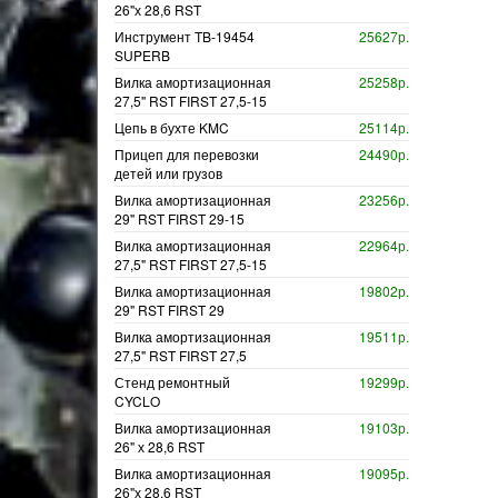
26"х 28,6 RST
Инструмент TB-19454
25627р.
SUPERB
Вилка амортизационная
25258р.
27,5" RST FIRST 27,5-15
Цепь в бухте KMC
25114р.
Прицеп для перевозки
24490р.
детей или грузов
Вилка амортизационная
23256р.
29" RST FIRST 29-15
Вилка амортизационная
22964р.
27,5" RST FIRST 27,5-15
Вилка амортизационная
19802р.
29" RST FIRST 29
Вилка амортизационная
19511р.
27,5" RST FIRST 27,5
Стенд ремонтный
19299р.
CYCLO
Вилка амортизационная
19103р.
26" х 28,6 RST
Вилка амортизационная
19095р.
26"х 28,6 RST