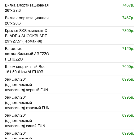
Вилка амортизационная
7467р.
26"х 28,6
Вилка амортизационная
7467р.
26"х 28,6
Крылья SKS комплект X-
7300р.
BLADE + SHOCKBLADE
29"+27.5" (Германия)
Багажник
7120р.
автомобильный AREZZO
PERUZZO
Шлем спортивный Root
7090р.
181 59-61см AUTHOR
Уницикл 20"
6995р.
(одноколесный
велосипед) черный FUN
Уницикл 20"
6995р.
(одноколесный
велосипед) красный FUN
Уницикл 20"
6995р.
(одноколесный
велосипед) синий FUN
Уницикл 20"
6995р.
(одноколесный