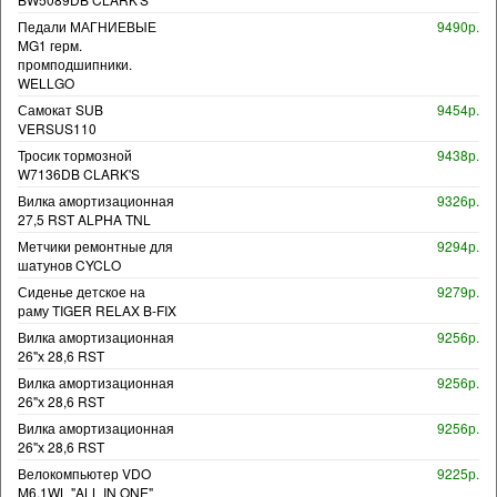
Педали МАГНИЕВЫЕ
9490р.
MG1 герм.
промподшипники.
WELLGO
Самокат SUB
9454р.
VERSUS110
Тросик тормозной
9438р.
W7136DB CLARK'S
Вилка амортизационная
9326р.
27,5 RST ALPHA TNL
Метчики ремонтные для
9294р.
шатунов CYCLO
Сиденье детское на
9279р.
раму TIGER RELAX B-FIX
Вилка амортизационная
9256р.
26"х 28,6 RST
Вилка амортизационная
9256р.
26"х 28,6 RST
Вилка амортизационная
9256р.
26"х 28,6 RST
Велокомпьютер VDO
9225р.
M6.1WL "ALL IN ONE"