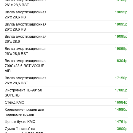
26" х 28,6 RST
Вилка амортизационная
19095р.
26"х 28,6 RST
Вилка амортизационная
19095р.
26"х 28,6 RST
Вилка амортизационная
19095р.
26"х 28,6
Вилка амортизационная
19095р.
26"х 28,6 RST
Вилка амортизационная
18304р.
700Сх28,6 RST VOGUE
AIR
Вилка амортизационная
17150р.
26"х 28,6 RST
Инструмент TB-98150
17085р.
SUPERB
Стенд KMC
16984р.
Крепление-прицеп для
14980р.
перевозки грузов
Цепь в бухте KMC
14761р.
Сумка-"штаны" на
13900р.