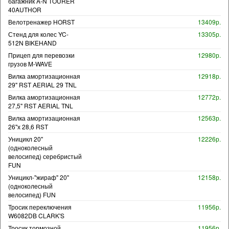
багажник A-N TOURER
40AUTHOR
Велотренажер HORST
13409р.
Стенд для колес YC-
13305р.
512N BIKEHAND
Прицеп для перевозки
12980р.
грузов M-WAVE
Вилка амортизационная
12918р.
29" RST AERIAL 29 TNL
Вилка амортизационная
12772р.
27,5" RST AERIAL TNL
Вилка амортизационная
12563р.
26"х 28,6 RST
Уницикл 20"
12226р.
(одноколесный
велосипед) серебристый
FUN
Уницикл-"жираф" 20"
12158р.
(одноколесный
велосипед) FUN
Тросик переключения
11956р.
W6082DB CLARK'S
Тросик тормозной
11956р.