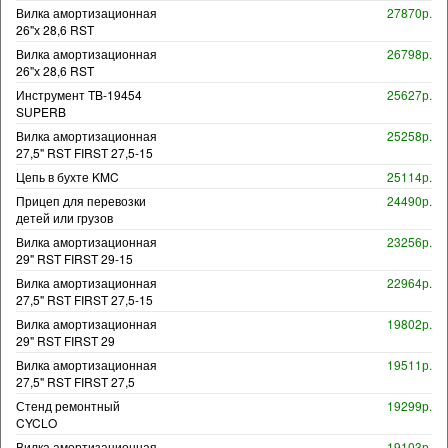
Вилка амортизационная
27870р.
26"х 28,6 RST
Вилка амортизационная
26798р.
26"х 28,6 RST
Инструмент TB-19454
25627р.
SUPERB
Вилка амортизационная
25258р.
27,5" RST FIRST 27,5-15
Цепь в бухте KMC
25114р.
Прицеп для перевозки
24490р.
детей или грузов
Вилка амортизационная
23256р.
29" RST FIRST 29-15
Вилка амортизационная
22964р.
27,5" RST FIRST 27,5-15
Вилка амортизационная
19802р.
29" RST FIRST 29
Вилка амортизационная
19511р.
27,5" RST FIRST 27,5
Стенд ремонтный
19299р.
CYCLO
Вилка амортизационная
19103р.