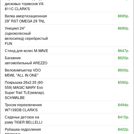
дисковых тормозов VX-
811C CLARK'S
Вилка амортизационная
8695р.
29" RST OMEGA 29 TNL
Уницикл 24"
8690р.
(одноколесный
велосипед) серебристый
FUN
Стенд для колес M-WAVE
8647р.
Багажник
8620р.
автомобильный AREZZO
Велокомпьютер VDO
8600р.
M5WL "ALL IN ONE"
Покрышка 26x2.35 (60-
8590р.
559) MAGIC MARY Evo
Super Trail TLE(кевлар).
SCHWALBE
Тросик переключения
8494р.
W7139DB CLARK'S
Сиденье детское на
8415р.
раму TIGER BELLELLI
Рубашка-гидролиния
8402р.