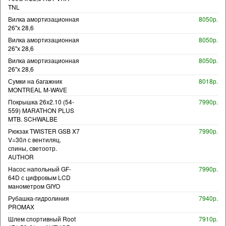
TNL
Вилка амортизационная
8050р.
26"х 28,6
Вилка амортизационная
8050р.
26"х 28,6
Вилка амортизационная
8050р.
26"х 28,6
Сумки на багажник
8018р.
MONTREAL M-WAVE
Покрышка 26x2.10 (54-
7990р.
559) MARATHON PLUS
MTB. SCHWALBE
Рюкзак TWISTER GSB X7
7990р.
V=30л с вентиляц.
спины, светоотр.
AUTHOR
Насос напольный GF-
7990р.
64D с цифровым LCD
манометром GIYO
Рубашка-гидролиния
7940р.
PROMAX
Шлем спортивный Root
7910р.