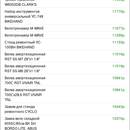
W6053DB CLARK'S
Набор инструментов
11770р.
универсальный YC-748
BIKEHAND
Велотренажер M-WAVE
11677р.
Велотренажер M-WAVE
11266р.
Стенд ремонтный YC-
11133р.
100BH BIKEHAND
Вилка амортизационная
11019р.
RST SS-M7 28"х1 1/8"
Вилка амортизационная
11019р.
RST SS-M6 26"х1 1/8"
Вилка амортизационная
10841р.
700С RST VIVAIR TNL
Вилка амортизационная
10841р.
700Сх28,6 RST VIVAIR
TNL
Зажим для стенда
10443р.
ремонтного CYCLO
Замок вело складной
10370р.
6055C/85см BK SH
BORDO LITE. ABUS