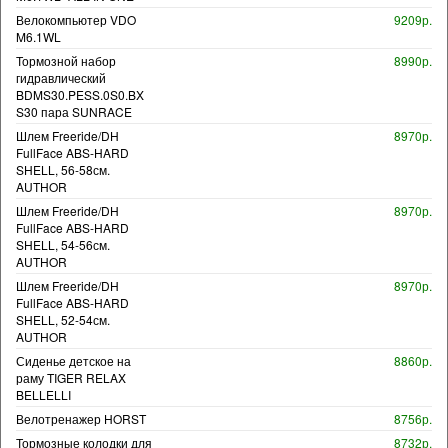
Велокомпьютер VDO
9209р.
M6.1WL
Тормозной набор
8990р.
гидравлический
BDMS30.PESS.0S0.BX
S30 пара SUNRACE
Шлем Freeride/DH
8970р.
FullFace ABS-HARD
SHELL, 56-58см.
AUTHOR
Шлем Freeride/DH
8970р.
FullFace ABS-HARD
SHELL, 54-56см.
AUTHOR
Шлем Freeride/DH
8970р.
FullFace ABS-HARD
SHELL, 52-54см.
AUTHOR
Сиденье детское на
8860р.
раму TIGER RELAX
BELLELLI
Велотренажер HORST
8756р.
Тормозные колодки для
8732р.