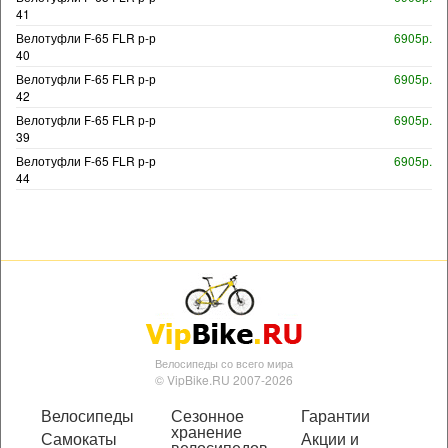
41
Велотуфли F-65 FLR р-р
6905р.
40
Велотуфли F-65 FLR р-р
6905р.
42
Велотуфли F-65 FLR р-р
6905р.
39
Велотуфли F-65 FLR р-р
6905р.
44
Велосипеды со всего мира
© VipBike.RU 2007-2026
Велосипеды
Сезонное
Гарантии
хранение
Самокаты
Акции и
велосипедов