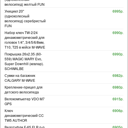
велосипед) желтый FUN
Уницикл 20"
6995р.
(одноколесный
велосипед) серебристый
FUN
Набор ключ TW-2/24
6990р.
динамометрический для
головок 1/4", 3/4/5/6/8мм,
T10, T25 в кейсе M-WAVE
Покрышка 26x2.35 (60-
6990р.
559) MAGIC MARY Evo,
Super Downhill (кевлар).
SCHWALBE
Сумки на багажник
6982р.
CALGARY M-WAVE
Крепление-прицеп для
6980р.
детского велосипеда
Велокомпьютер VDO M7
6915р.
GPS
Ключ
6906р.
динамометрический CC
TW5 AUTHOR
Велотуфли F-65 FLR р-р
6905р.