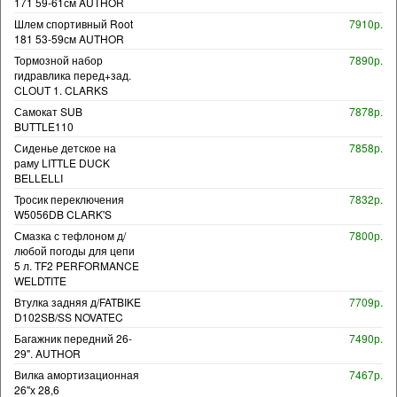
171 59-61см AUTHOR
Шлем спортивный Root
7910р.
181 53-59см AUTHOR
Тормозной набор
7890р.
гидравлика перед+зад.
CLOUT 1. CLARKS
Самокат SUB
7878р.
BUTTLE110
Сиденье детское на
7858р.
раму LITTLE DUCK
BELLELLI
Тросик переключения
7832р.
W5056DB CLARK'S
Смазка с тефлоном д/
7800р.
любой погоды для цепи
5 л. TF2 PERFORMANCE
WELDTITE
Втулка задняя д/FATBIKE
7709р.
D102SB/SS NOVATEC
Багажник передний 26-
7490р.
29". AUTHOR
Вилка амортизационная
7467р.
26"х 28,6