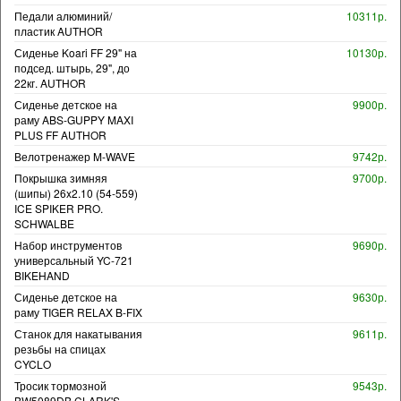
Педали алюминий/
10311р.
пластик AUTHOR
Сиденье Koari FF 29" на
10130р.
подсед. штырь, 29", до
22кг. AUTHOR
Сиденье детское на
9900р.
раму ABS-GUPPY MAXI
PLUS FF AUTHOR
Велотренажер M-WAVE
9742р.
Покрышка зимняя
9700р.
(шипы) 26x2.10 (54-559)
ICE SPIKER PRO.
SCHWALBE
Набор инструментов
9690р.
универсальный YC-721
BIKEHAND
Сиденье детское на
9630р.
раму TIGER RELAX B-FIX
Станок для накатывания
9611р.
резьбы на спицах
CYCLO
Тросик тормозной
9543р.
BW5089DB CLARK'S