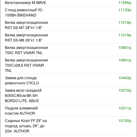
Велотренажер M-WAVE
11266р.
Стенд ремонтный YC-
11133р.
100BH BIKEHAND
Вилка амортизационная
11019р.
RST SS-M7 28"х1 1/8"
Вилка амортизационная
11019р.
RST SS-M6 26"х1 1/8"
Вилка амортизационная
10841р.
700С RST VIVAIR TNL
Вилка амортизационная
10841р.
700Сх28,6 RST VIVAIR
TNL
Зажим для стенда
10443р.
ремонтного CYCLO
Замок вело складной
10370р.
6055C/85см BK SH
BORDO LITE. ABUS
Педали алюминий/
10311р.
пластик AUTHOR
Сиденье Koari FF 29" на
10130р.
подсед. штырь, 29", до
22кг. AUTHOR