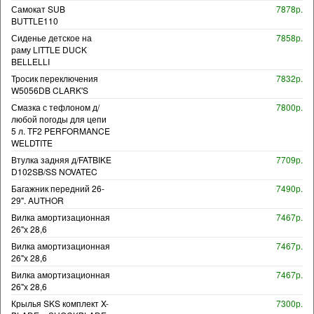
Самокат SUB
7878р.
BUTTLE110
Сиденье детское на
7858р.
раму LITTLE DUCK
BELLELLI
Тросик переключения
7832р.
W5056DB CLARK'S
Смазка с тефлоном д/
7800р.
любой погоды для цепи
5 л. TF2 PERFORMANCE
WELDTITE
Втулка задняя д/FATBIKE
7709р.
D102SB/SS NOVATEC
Багажник передний 26-
7490р.
29". AUTHOR
Вилка амортизационная
7467р.
26"х 28,6
Вилка амортизационная
7467р.
26"х 28,6
Вилка амортизационная
7467р.
26"х 28,6
Крылья SKS комплект X-
7300р.