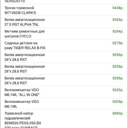
VERSUS110
Тросик тормозной
9438р.
W7136DB CLARK'S
Вилка амортизационная
9326р.
27,5 RST ALPHA TNL
Метчики ремонтные для
9294р.
шатунов CYCLO
Сиденье детское на
9279р.
раму TIGER RELAX B-FIX
Вилка амортизационная
9256р.
26"х 28,6 RST
Вилка амортизационная
9256р.
26"х 28,6 RST
Вилка амортизационная
9256р.
26"х 28,6 RST
Велокомпьютер VDO
9225р.
M6.1WL "ALL IN ONE"
Велокомпьютер VDO
9209р.
M6.1WL
Тормозной набор
8990р.
гидравлический
BDMS30.PESS.0S0.BX
S30 пара SUNRACE