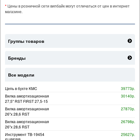
*
Цены в розничной сети випбайк могут отличаться от цен в интернет
магазине.
Группы товаров
Бренды
Все модели
Цепь в бухте KMC
39773р.
Вилка амортизационная
30140р.
27,5" RST FIRST 27,5-15
Вилка амортизационная
27870р.
26"х 28,6 RST
Вилка амортизационная
26798р.
26"х 28,6 RST
Инструмент TB-19454
25627р.
SUPERB