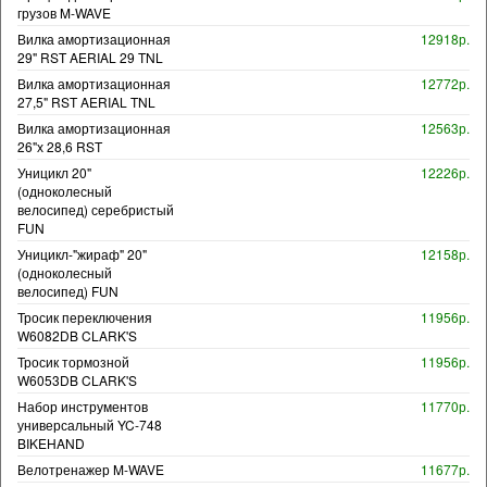
грузов M-WAVE
Вилка амортизационная
12918р.
29" RST AERIAL 29 TNL
Вилка амортизационная
12772р.
27,5" RST AERIAL TNL
Вилка амортизационная
12563р.
26"х 28,6 RST
Уницикл 20"
12226р.
(одноколесный
велосипед) серебристый
FUN
Уницикл-"жираф" 20"
12158р.
(одноколесный
велосипед) FUN
Тросик переключения
11956р.
W6082DB CLARK'S
Тросик тормозной
11956р.
W6053DB CLARK'S
Набор инструментов
11770р.
универсальный YC-748
BIKEHAND
Велотренажер M-WAVE
11677р.