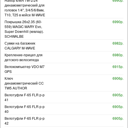
Набор ключ TW-2/24
6990р.
динамометрический для
головок 1/4", 3/4/5/6/8мм,
T10, T25 в кейсе M-WAVE
Покрышка 26x2.35 (60-
6990р.
559) MAGIC MARY Evo,
Super Downhill (кевлар).
SCHWALBE
Сумки на багажник
6982р.
CALGARY M-WAVE
Крепление-прицеп для
6980р.
детского велосипеда
Велокомпьютер VDO M7
6915р.
GPS
Ключ
6906р.
динамометрический CC
TW5 AUTHOR
Велотуфли F-65 FLR р-р
6905р.
41
Велотуфли F-65 FLR р-р
6905р.
40
Велотуфли F-65 FLR р-р
6905р.
42