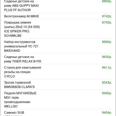
Сиденье детское на
9900р.
раму ABS-GUPPY MAXI
PLUS FF AUTHOR
Велотренажер M-WAVE
9742р.
Покрышка зимняя
9700р.
(шипы) 26x2.10 (54-559)
ICE SPIKER PRO.
SCHWALBE
Набор инструментов
9690р.
универсальный YC-721
BIKEHAND
Сиденье детское на
9630р.
раму TIGER RELAX B-FIX
Станок для накатывания
9611р.
резьбы на спицах
CYCLO
Тросик тормозной
9543р.
BW5089DB CLARK'S
Педали МАГНИЕВЫЕ
9490р.
MG1 герм.
промподшипники.
WELLGO
Самокат SUB
9454р.