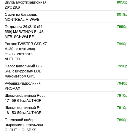
Вилка амортизационная
8050р.
26"х 28,6
Сумки на багажник
8018р.
MONTREAL M-WAVE
Покрышка 26x2.10 (54-
7990р.
559) MARATHON PLUS
MTB. SCHWALBE
Рюкзак TWISTER GSB X7
7990р.
V=30л с вентиляц.
спины, светоотр.
AUTHOR
Насос напольный GF-
7990р.
64D с цифровым LCD
манометром GIYO
Рубашка-гидролиния
7940р.
PROMAX
Шлем спортивный Root
7910р.
171 59-61см AUTHOR
Шлем спортивный Root
7910р.
181 53-59см AUTHOR
Тормозной набор
7890р.
гидравлика перед+зад.
CLOUT 1. CLARKS