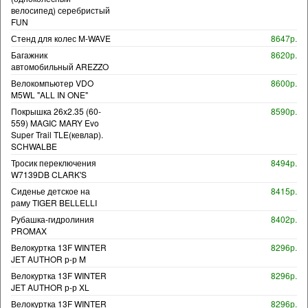
велосипед) серебристый
FUN
Стенд для колес M-WAVE
8647р.
Багажник
8620р.
автомобильный AREZZO
Велокомпьютер VDO
8600р.
M5WL "ALL IN ONE"
Покрышка 26x2.35 (60-
8590р.
559) MAGIC MARY Evo
Super Trail TLE(кевлар).
SCHWALBE
Тросик переключения
8494р.
W7139DB CLARK'S
Сиденье детское на
8415р.
раму TIGER BELLELLI
Рубашка-гидролиния
8402р.
PROMAX
Велокуртка 13F WINTER
8296р.
JET AUTHOR р-р M
Велокуртка 13F WINTER
8296р.
JET AUTHOR р-р XL
Велокуртка 13F WINTER
8296р.