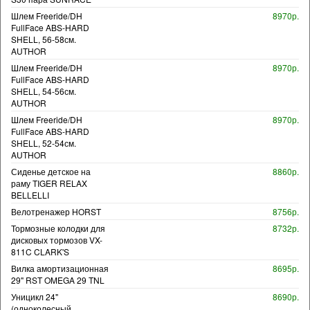
Шлем Freeride/DH
8970р.
FullFace ABS-HARD
SHELL, 56-58см.
AUTHOR
Шлем Freeride/DH
8970р.
FullFace ABS-HARD
SHELL, 54-56см.
AUTHOR
Шлем Freeride/DH
8970р.
FullFace ABS-HARD
SHELL, 52-54см.
AUTHOR
Сиденье детское на
8860р.
раму TIGER RELAX
BELLELLI
Велотренажер HORST
8756р.
Тормозные колодки для
8732р.
дисковых тормозов VX-
811C CLARK'S
Вилка амортизационная
8695р.
29" RST OMEGA 29 TNL
Уницикл 24"
8690р.
(одноколесный