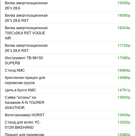
Вилка амортизационная
19095р.
26"х 28,6
Вилка амортизационная
19095р.
26"х 28,6 RST
Вилка амортизационная
18304р.
700Сх28,6 RST VOGUE
AIR
Вилка амортизационная
17150р.
26"х 28,6 RST
Инструмент TB-98150
17085р.
SUPERB
Стенд KMC
16984р.
Крепление-прицеп для
14980р.
перевозки грузов
Цепь в бухте KMC
14761р.
Сумка-"штаны" на
13900р.
багажник A-N TOURER
40AUTHOR
Велотренажер HORST
13409р.
Стенд для колес YC-
13305р.
512N BIKEHAND
Прицеп для перевозки
12980р.