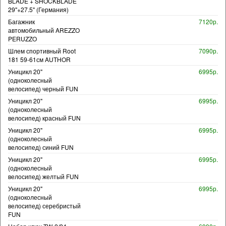
BLADE + SHOCKBLADE
29"+27.5" (Германия)
Багажник
7120р.
автомобильный AREZZO
PERUZZO
Шлем спортивный Root
7090р.
181 59-61см AUTHOR
Уницикл 20"
6995р.
(одноколесный
велосипед) черный FUN
Уницикл 20"
6995р.
(одноколесный
велосипед) красный FUN
Уницикл 20"
6995р.
(одноколесный
велосипед) синий FUN
Уницикл 20"
6995р.
(одноколесный
велосипед) желтый FUN
Уницикл 20"
6995р.
(одноколесный
велосипед) серебристый
FUN