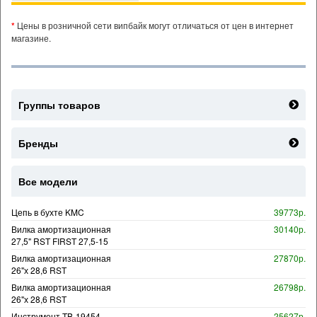
*
Цены в розничной сети випбайк могут отличаться от цен в интернет
магазине.
Группы товаров
Бренды
Все модели
Цепь в бухте KMC
39773р.
Вилка амортизационная
30140р.
27,5" RST FIRST 27,5-15
Вилка амортизационная
27870р.
26"х 28,6 RST
Вилка амортизационная
26798р.
26"х 28,6 RST
Инструмент TB-19454
25627р.