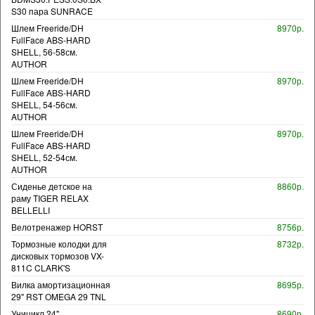
S30 пара SUNRACE
Шлем Freeride/DH
8970р.
FullFace ABS-HARD
SHELL, 56-58см.
AUTHOR
Шлем Freeride/DH
8970р.
FullFace ABS-HARD
SHELL, 54-56см.
AUTHOR
Шлем Freeride/DH
8970р.
FullFace ABS-HARD
SHELL, 52-54см.
AUTHOR
Сиденье детское на
8860р.
раму TIGER RELAX
BELLELLI
Велотренажер HORST
8756р.
Тормозные колодки для
8732р.
дисковых тормозов VX-
811C CLARK'S
Вилка амортизационная
8695р.
29" RST OMEGA 29 TNL
Уницикл 24"
8690р.