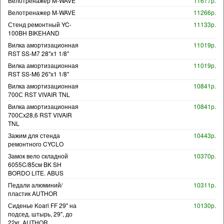
Велотренажер M-WAVE
11677р.
Велотренажер M-WAVE
11266р.
Стенд ремонтный YC-
11133р.
100BH BIKEHAND
Вилка амортизационная
11019р.
RST SS-M7 28"х1 1/8"
Вилка амортизационная
11019р.
RST SS-M6 26"х1 1/8"
Вилка амортизационная
10841р.
700С RST VIVAIR TNL
Вилка амортизационная
10841р.
700Сх28,6 RST VIVAIR
TNL
Зажим для стенда
10443р.
ремонтного CYCLO
Замок вело складной
10370р.
6055C/85см BK SH
BORDO LITE. ABUS
Педали алюминий/
10311р.
пластик AUTHOR
Сиденье Koari FF 29" на
10130р.
подсед. штырь, 29", до
22кг. AUTHOR