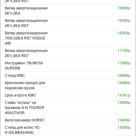
26"х 28,6 RST
Вилка амортизационная
19095р.
26"х 28,6
Вилка амортизационная
19095р.
26"х 28,6 RST
Вилка амортизационная
18304р.
700Сх28,6 RST VOGUE
AIR
Вилка амортизационная
17150р.
26"х 28,6 RST
Инструмент TB-98150
17085р.
SUPERB
Стенд KMC
16984р.
Крепление-прицеп для
14980р.
перевозки грузов
Цепь в бухте KMC
14761р.
Сумка-"штаны" на
13900р.
багажник A-N TOURER
40AUTHOR
Велотренажер HORST
13409р.
Стенд для колес YC-
13305р.
512N BIKEHAND