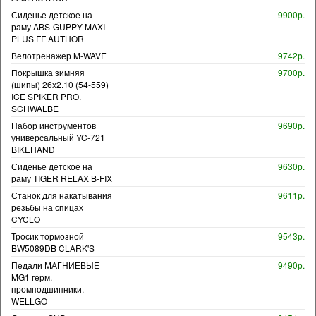
Сиденье детское на
9900р.
раму ABS-GUPPY MAXI
PLUS FF AUTHOR
Велотренажер M-WAVE
9742р.
Покрышка зимняя
9700р.
(шипы) 26x2.10 (54-559)
ICE SPIKER PRO.
SCHWALBE
Набор инструментов
9690р.
универсальный YC-721
BIKEHAND
Сиденье детское на
9630р.
раму TIGER RELAX B-FIX
Станок для накатывания
9611р.
резьбы на спицах
CYCLO
Тросик тормозной
9543р.
BW5089DB CLARK'S
Педали МАГНИЕВЫЕ
9490р.
MG1 герм.
промподшипники.
WELLGO