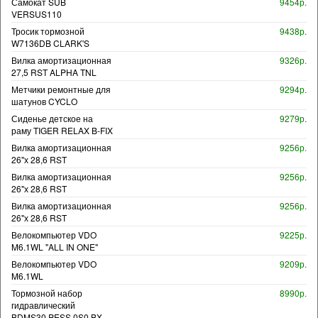
Самокат SUB
9454р.
VERSUS110
Тросик тормозной
9438р.
W7136DB CLARK'S
Вилка амортизационная
9326р.
27,5 RST ALPHA TNL
Метчики ремонтные для
9294р.
шатунов CYCLO
Сиденье детское на
9279р.
раму TIGER RELAX B-FIX
Вилка амортизационная
9256р.
26"х 28,6 RST
Вилка амортизационная
9256р.
26"х 28,6 RST
Вилка амортизационная
9256р.
26"х 28,6 RST
Велокомпьютер VDO
9225р.
M6.1WL "ALL IN ONE"
Велокомпьютер VDO
9209р.
M6.1WL
Тормозной набор
8990р.
гидравлический
BDMS30.PESS.0S0.BX