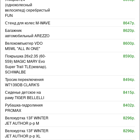
(одноколесный
велосипед) серебристый
FUN
Стенд для колес M-WAVE
8647р.
Багажник
8620р.
автомобильный AREZZO
Велокомпьютер VDO
8600р.
M5WL "ALL IN ONE"
Покрышка 26x2.35 (60-
8590р.
559) MAGIC MARY Evo
Super Trail TLE(кевлар).
SCHWALBE
Тросик переключения
8494р.
W7139DB CLARK'S
Сиденье детское на
8415р.
раму TIGER BELLELLI
Рубашка-гидролиния
8402р.
PROMAX
Велокуртка 13F WINTER
8296р.
JET AUTHOR р-р M
Велокуртка 13F WINTER
8296р.
JET AUTHOR р-р XL