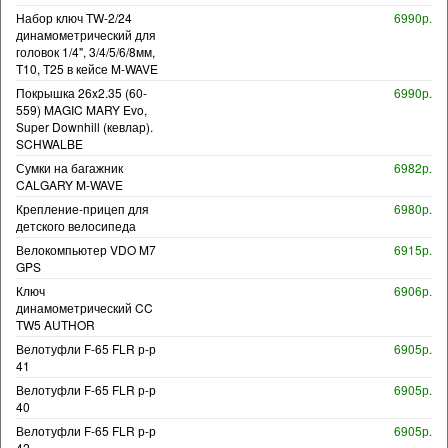
Набор ключ TW-2/24
6990р.
динамометрический для
головок 1/4", 3/4/5/6/8мм,
T10, T25 в кейсе M-WAVE
Покрышка 26x2.35 (60-
6990р.
559) MAGIC MARY Evo,
Super Downhill (кевлар).
SCHWALBE
Сумки на багажник
6982р.
CALGARY M-WAVE
Крепление-прицеп для
6980р.
детского велосипеда
Велокомпьютер VDO M7
6915р.
GPS
Ключ
6906р.
динамометрический CC
TW5 AUTHOR
Велотуфли F-65 FLR р-р
6905р.
41
Велотуфли F-65 FLR р-р
6905р.
40
Велотуфли F-65 FLR р-р
6905р.
42