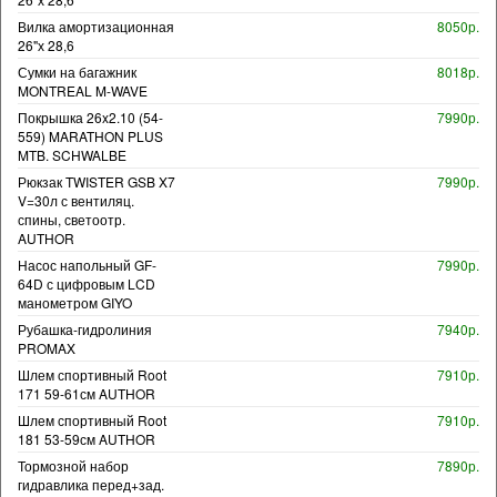
Вилка амортизационная
8050р.
26"х 28,6
Сумки на багажник
8018р.
MONTREAL M-WAVE
Покрышка 26x2.10 (54-
7990р.
559) MARATHON PLUS
MTB. SCHWALBE
Рюкзак TWISTER GSB X7
7990р.
V=30л с вентиляц.
спины, светоотр.
AUTHOR
Насос напольный GF-
7990р.
64D с цифровым LCD
манометром GIYO
Рубашка-гидролиния
7940р.
PROMAX
Шлем спортивный Root
7910р.
171 59-61см AUTHOR
Шлем спортивный Root
7910р.
181 53-59см AUTHOR
Тормозной набор
7890р.
гидравлика перед+зад.