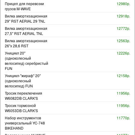
Прицеп для перевозки
12980р.
грузов M-WAVE
Вилка амортизационная
12918р.
29" RST AERIAL 29 TNL
Вилка амортизационная
12772р.
27,5" RST AERIAL TNL
Вилка амортизационная
12563р.
26"х 28,6 RST
Уницикл 20"
12226р.
(одноколесный
велосипед) серебристый
FUN
Уницикл-"жираф" 20"
12158р.
(одноколесный
велосипед) FUN
Тросик переключения
11956р.
W6082DB CLARK'S
Тросик тормозной
11956р.
W6053DB CLARK'S
Набор инструментов
11770р.
универсальный YC-748
BIKEHAND