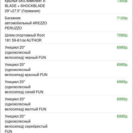
Крылья SKS комплект X-
7300р.
BLADE + SHOCKBLADE
29"+27.5" (Германия)
Багажник
7120р.
автомобильный AREZZO
PERUZZO
Шлем спортивный Root
7090р.
181 59-61см AUTHOR
Уницикл 20"
6995р.
(одноколесный
велосипед) черный FUN
Уницикл 20"
6995р.
(одноколесный
велосипед) красный FUN
Уницикл 20"
6995р.
(одноколесный
велосипед) синий FUN
Уницикл 20"
6995р.
(одноколесный
велосипед) желтый FUN
Уницикл 20"
6995р.
(одноколесный
велосипед) серебристый
FUN