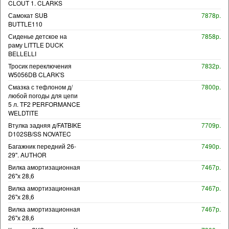
CLOUT 1. CLARKS
Самокат SUB
7878р.
BUTTLE110
Сиденье детское на
7858р.
раму LITTLE DUCK
BELLELLI
Тросик переключения
7832р.
W5056DB CLARK'S
Смазка с тефлоном д/
7800р.
любой погоды для цепи
5 л. TF2 PERFORMANCE
WELDTITE
Втулка задняя д/FATBIKE
7709р.
D102SB/SS NOVATEC
Багажник передний 26-
7490р.
29". AUTHOR
Вилка амортизационная
7467р.
26"х 28,6
Вилка амортизационная
7467р.
26"х 28,6
Вилка амортизационная
7467р.
26"х 28,6