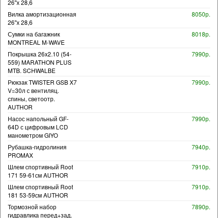
26"х 28,6
Вилка амортизационная
8050р.
26"х 28,6
Сумки на багажник
8018р.
MONTREAL M-WAVE
Покрышка 26x2.10 (54-
7990р.
559) MARATHON PLUS
MTB. SCHWALBE
Рюкзак TWISTER GSB X7
7990р.
V=30л с вентиляц.
спины, светоотр.
AUTHOR
Насос напольный GF-
7990р.
64D с цифровым LCD
манометром GIYO
Рубашка-гидролиния
7940р.
PROMAX
Шлем спортивный Root
7910р.
171 59-61см AUTHOR
Шлем спортивный Root
7910р.
181 53-59см AUTHOR
Тормозной набор
7890р.
гидравлика перед+зад.