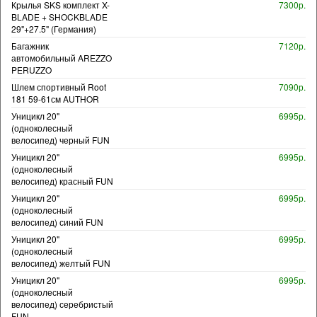
Крылья SKS комплект X-
7300р.
BLADE + SHOCKBLADE
29"+27.5" (Германия)
Багажник
7120р.
автомобильный AREZZO
PERUZZO
Шлем спортивный Root
7090р.
181 59-61см AUTHOR
Уницикл 20"
6995р.
(одноколесный
велосипед) черный FUN
Уницикл 20"
6995р.
(одноколесный
велосипед) красный FUN
Уницикл 20"
6995р.
(одноколесный
велосипед) синий FUN
Уницикл 20"
6995р.
(одноколесный
велосипед) желтый FUN
Уницикл 20"
6995р.
(одноколесный
велосипед) серебристый
FUN