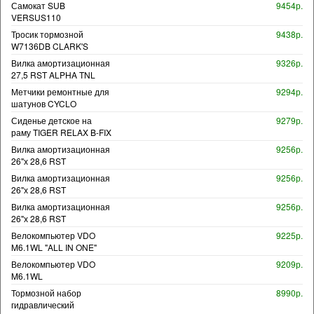
Самокат SUB
9454р.
VERSUS110
Тросик тормозной
9438р.
W7136DB CLARK'S
Вилка амортизационная
9326р.
27,5 RST ALPHA TNL
Метчики ремонтные для
9294р.
шатунов CYCLO
Сиденье детское на
9279р.
раму TIGER RELAX B-FIX
Вилка амортизационная
9256р.
26"х 28,6 RST
Вилка амортизационная
9256р.
26"х 28,6 RST
Вилка амортизационная
9256р.
26"х 28,6 RST
Велокомпьютер VDO
9225р.
M6.1WL "ALL IN ONE"
Велокомпьютер VDO
9209р.
M6.1WL
Тормозной набор
8990р.
гидравлический