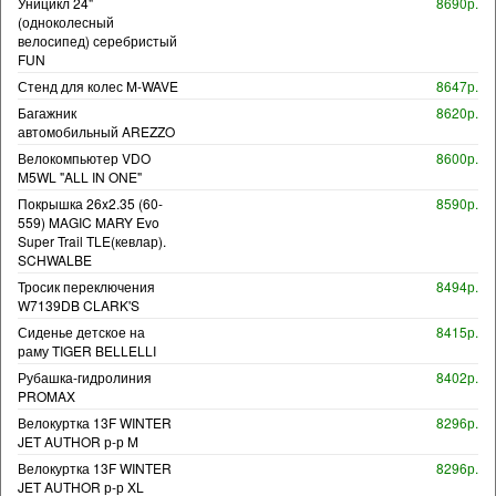
Уницикл 24"
8690р.
(одноколесный
велосипед) серебристый
FUN
Стенд для колес M-WAVE
8647р.
Багажник
8620р.
автомобильный AREZZO
Велокомпьютер VDO
8600р.
M5WL "ALL IN ONE"
Покрышка 26x2.35 (60-
8590р.
559) MAGIC MARY Evo
Super Trail TLE(кевлар).
SCHWALBE
Тросик переключения
8494р.
W7139DB CLARK'S
Сиденье детское на
8415р.
раму TIGER BELLELLI
Рубашка-гидролиния
8402р.
PROMAX
Велокуртка 13F WINTER
8296р.
JET AUTHOR р-р M
Велокуртка 13F WINTER
8296р.
JET AUTHOR р-р XL