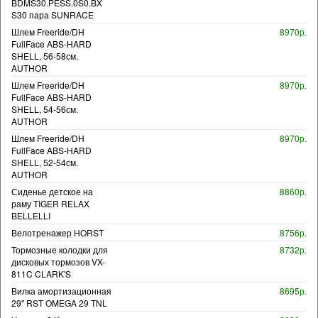
BDMS30.PESS.0S0.BX
S30 пара SUNRACE
Шлем Freeride/DH
8970р.
FullFace ABS-HARD
SHELL, 56-58см.
AUTHOR
Шлем Freeride/DH
8970р.
FullFace ABS-HARD
SHELL, 54-56см.
AUTHOR
Шлем Freeride/DH
8970р.
FullFace ABS-HARD
SHELL, 52-54см.
AUTHOR
Сиденье детское на
8860р.
раму TIGER RELAX
BELLELLI
Велотренажер HORST
8756р.
Тормозные колодки для
8732р.
дисковых тормозов VX-
811C CLARK'S
Вилка амортизационная
8695р.
29" RST OMEGA 29 TNL