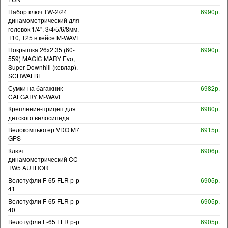
Набор ключ TW-2/24
6990р.
динамометрический для
головок 1/4", 3/4/5/6/8мм,
T10, T25 в кейсе M-WAVE
Покрышка 26x2.35 (60-
6990р.
559) MAGIC MARY Evo,
Super Downhill (кевлар).
SCHWALBE
Сумки на багажник
6982р.
CALGARY M-WAVE
Крепление-прицеп для
6980р.
детского велосипеда
Велокомпьютер VDO M7
6915р.
GPS
Ключ
6906р.
динамометрический CC
TW5 AUTHOR
Велотуфли F-65 FLR р-р
6905р.
41
Велотуфли F-65 FLR р-р
6905р.
40
Велотуфли F-65 FLR р-р
6905р.