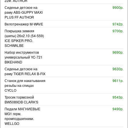
22кг. AUTHOR
Сиденье детское на
9900р.
раму ABS-GUPPY MAXI
PLUS FF AUTHOR
Велотренажер M-WAVE
9742р.
Покрышка зимняя
9700р.
(шипы) 26x2.10 (54-559)
ICE SPIKER PRO.
SCHWALBE
Набор инструментов
9690р.
универсальный YC-721
BIKEHAND
Сиденье детское на
9630р.
раму TIGER RELAX B-FIX
Станок для накатывания
9611р.
резьбы на спицах
CYCLO
Тросик тормозной
9543р.
BW5089DB CLARK'S
Педали МАГНИЕВЫЕ
9490р.
MG1 герм.
промподшипники.
WELLGO