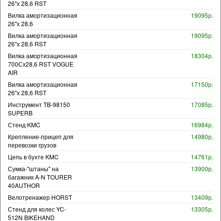
26"х 28,6 RST
Вилка амортизационная
19095р.
26"х 28,6
Вилка амортизационная
19095р.
26"х 28,6 RST
Вилка амортизационная
18304р.
700Сх28,6 RST VOGUE
AIR
Вилка амортизационная
17150р.
26"х 28,6 RST
Инструмент TB-98150
17085р.
SUPERB
Стенд KMC
16984р.
Крепление-прицеп для
14980р.
перевозки грузов
Цепь в бухте KMC
14761р.
Сумка-"штаны" на
13900р.
багажник A-N TOURER
40AUTHOR
Велотренажер HORST
13409р.
Стенд для колес YC-
13305р.
512N BIKEHAND