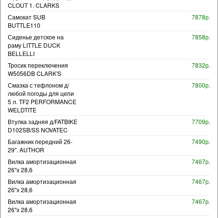
CLOUT 1. CLARKS
Самокат SUB
7878р.
BUTTLE110
Сиденье детское на
7858р.
раму LITTLE DUCK
BELLELLI
Тросик переключения
7832р.
W5056DB CLARK'S
Смазка с тефлоном д/
7800р.
любой погоды для цепи
5 л. TF2 PERFORMANCE
WELDTITE
Втулка задняя д/FATBIKE
7709р.
D102SB/SS NOVATEC
Багажник передний 26-
7490р.
29". AUTHOR
Вилка амортизационная
7467р.
26"х 28,6
Вилка амортизационная
7467р.
26"х 28,6
Вилка амортизационная
7467р.
26"х 28,6