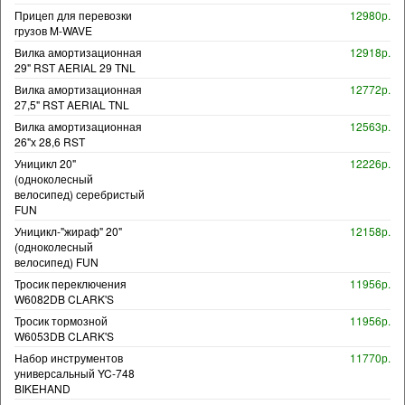
Прицеп для перевозки
12980р.
грузов M-WAVE
Вилка амортизационная
12918р.
29" RST AERIAL 29 TNL
Вилка амортизационная
12772р.
27,5" RST AERIAL TNL
Вилка амортизационная
12563р.
26"х 28,6 RST
Уницикл 20"
12226р.
(одноколесный
велосипед) серебристый
FUN
Уницикл-"жираф" 20"
12158р.
(одноколесный
велосипед) FUN
Тросик переключения
11956р.
W6082DB CLARK'S
Тросик тормозной
11956р.
W6053DB CLARK'S
Набор инструментов
11770р.
универсальный YC-748
BIKEHAND