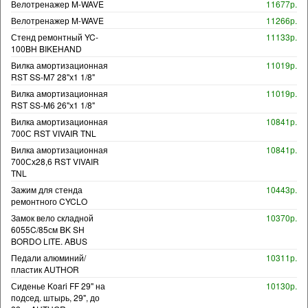
Велотренажер M-WAVE
11677р.
Велотренажер M-WAVE
11266р.
Стенд ремонтный YC-
11133р.
100BH BIKEHAND
Вилка амортизационная
11019р.
RST SS-M7 28"х1 1/8"
Вилка амортизационная
11019р.
RST SS-M6 26"х1 1/8"
Вилка амортизационная
10841р.
700С RST VIVAIR TNL
Вилка амортизационная
10841р.
700Сх28,6 RST VIVAIR
TNL
Зажим для стенда
10443р.
ремонтного CYCLO
Замок вело складной
10370р.
6055C/85см BK SH
BORDO LITE. ABUS
Педали алюминий/
10311р.
пластик AUTHOR
Сиденье Koari FF 29" на
10130р.
подсед. штырь, 29", до