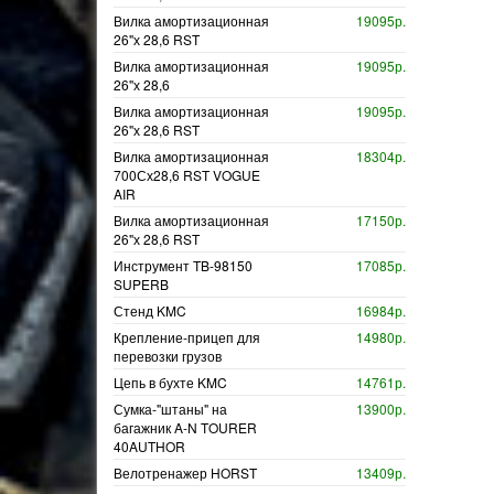
Вилка амортизационная
19095р.
26"х 28,6 RST
Вилка амортизационная
19095р.
26"х 28,6
Вилка амортизационная
19095р.
26"х 28,6 RST
Вилка амортизационная
18304р.
700Сх28,6 RST VOGUE
AIR
Вилка амортизационная
17150р.
26"х 28,6 RST
Инструмент TB-98150
17085р.
SUPERB
Стенд KMC
16984р.
Крепление-прицеп для
14980р.
перевозки грузов
Цепь в бухте KMC
14761р.
Сумка-"штаны" на
13900р.
багажник A-N TOURER
40AUTHOR
Велотренажер HORST
13409р.