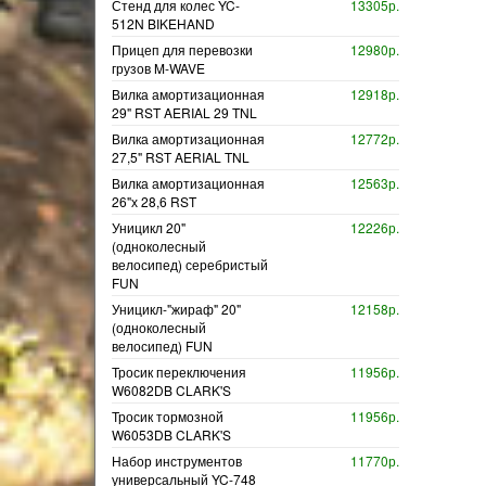
Стенд для колес YC-
13305р.
512N BIKEHAND
Прицеп для перевозки
12980р.
грузов M-WAVE
Вилка амортизационная
12918р.
29" RST AERIAL 29 TNL
Вилка амортизационная
12772р.
27,5" RST AERIAL TNL
Вилка амортизационная
12563р.
26"х 28,6 RST
Уницикл 20"
12226р.
(одноколесный
велосипед) серебристый
FUN
Уницикл-"жираф" 20"
12158р.
(одноколесный
велосипед) FUN
Тросик переключения
11956р.
W6082DB CLARK'S
Тросик тормозной
11956р.
W6053DB CLARK'S
Набор инструментов
11770р.
универсальный YC-748