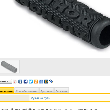
литься…
ктеристики
Способы оплаты
Доставка
Гарантия
Ручки на руль
озничной сети випбайк могут отличаться от цен в интернет магазине.