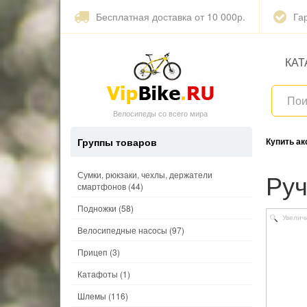
Бесплатная доставка от 10 000р.
Га
КАТ
Велосипеды со всего мира
Группы товаров
Купить а
Р
Сумки, рюкзаки, чехлы, держатели
смартфонов
(44)
Подножки
(58)
Увелич
Велосипедные насосы
(97)
Прицеп
(3)
Катафоты
(1)
Шлемы
(116)