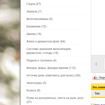
Сёдла
(27)
Зеркала
(7)
Велотренажеры
(5)
Багажники
(72)
Звонки
(16)
Фляги и держатели фляг
(64)
Системы хранения велосипедов:
держатели, стенды
(16)
Педали и туплексы
(4)
Фонари, фары, фонари-маячки
(112)
Аптечки (рем. комплекты для колес)
(26)
Поде
Аксессуары
(5)
Тех. хара
Колеса
(9)
Тип
Ручки на руль(грипсы), лента на руль, рога
(27)
*
Цены в р