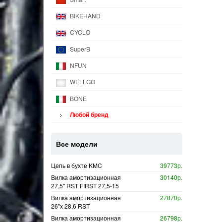
BIKEHAND
CYCLO
SuperB
NFUN
WELLGO
BONE
Любой бренд
Все модели
Цепь в бухте KMC
39773р.
Вилка амортизационная
30140р.
27,5" RST FIRST 27,5-15
Вилка амортизационная
27870р.
26"х 28,6 RST
Вилка амортизационная
26798р.