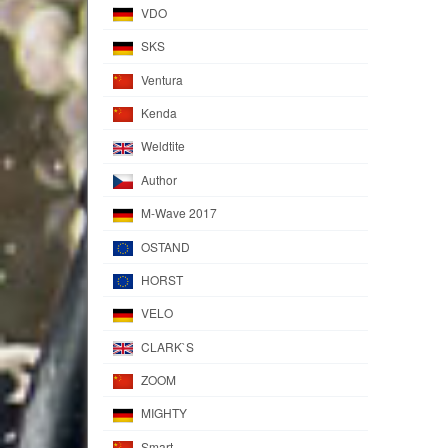
VDO
SKS
Ventura
Kenda
Weldtite
Author
M-Wave 2017
OSTAND
HORST
VELO
CLARK`S
ZOOM
MIGHTY
Smart