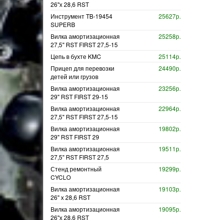
26"х 28,6 RST
Инструмент TB-19454
25627р.
SUPERB
Вилка амортизационная
25258р.
27,5" RST FIRST 27,5-15
Цепь в бухте KMC
25114р.
Прицеп для перевозки
24490р.
детей или грузов
Вилка амортизационная
23256р.
29" RST FIRST 29-15
Вилка амортизационная
22964р.
27,5" RST FIRST 27,5-15
Вилка амортизационная
19802р.
29" RST FIRST 29
Вилка амортизационная
19511р.
27,5" RST FIRST 27,5
Стенд ремонтный
19299р.
CYCLO
Вилка амортизационная
19103р.
26" х 28,6 RST
Вилка амортизационная
19095р.
26"х 28,6 RST