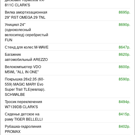
811C CLARK'S
Вилка амортизационная
8695р.
29" RST OMEGA 29 TNL
Уницикл 24"
8690р.
(одноколесный
велосипед) серебристый
FUN
Стенд для колес M-WAVE
8647р.
Багажник
8620р.
автомобильный AREZZO
Велокомпьютер VDO
8600р.
M5WL "ALL IN ONE"
Покрышка 26x2.35 (60-
8590р.
559) MAGIC MARY Evo
Super Trail TLE(кевлар).
SCHWALBE
Тросик переключения
8494р.
W7139DB CLARK'S
Сиденье детское на
8415р.
раму TIGER BELLELLI
Рубашка-гидролиния
8402р.
PROMAX