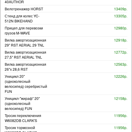
40AUTHOR
Велотренажер HORST
13409р.
Стенд для колес YC-
13305р.
512N BIKEHAND
Прицеп для перевозки
12980р.
грузов M-WAVE
Вилка амортизационная
12918р.
29" RST AERIAL 29 TNL
Вилка амортизационная
12772р.
27,5" RST AERIAL TNL
Вилка амортизационная
12563р.
26"х 28,6 RST
Уницикл 20"
12226р.
(одноколесный
велосипед) серебристый
FUN
Уницикл-"жираф" 20"
12158р.
(одноколесный
велосипед) FUN
Тросик переключения
11956р.
W6082DB CLARK'S
Тросик тормозной
11956р.