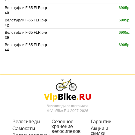
41
Велотуфли F-65 FLR р-р
6905р.
40
Велотуфли F-65 FLR р-р
6905р.
42
Велотуфли F-65 FLR р-р
6905р.
39
Велотуфли F-65 FLR р-р
6905р.
44
Велосипеды со всего мира
© VipBike.RU 2007-2026
Велосипеды
Сезонное
Гарантии
хранение
Самокаты
Акции и
велосипедов
скидки