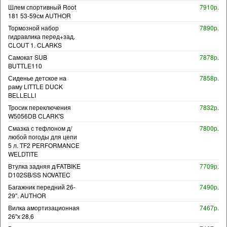
Шлем спортивный Root
7910р.
181 53-59см AUTHOR
Тормозной набор
7890р.
гидравлика перед+зад.
CLOUT 1. CLARKS
Самокат SUB
7878р.
BUTTLE110
Сиденье детское на
7858р.
раму LITTLE DUCK
BELLELLI
Тросик переключения
7832р.
W5056DB CLARK'S
Смазка с тефлоном д/
7800р.
любой погоды для цепи
5 л. TF2 PERFORMANCE
WELDTITE
Втулка задняя д/FATBIKE
7709р.
D102SB/SS NOVATEC
Багажник передний 26-
7490р.
29". AUTHOR
Вилка амортизационная
7467р.
26"х 28,6