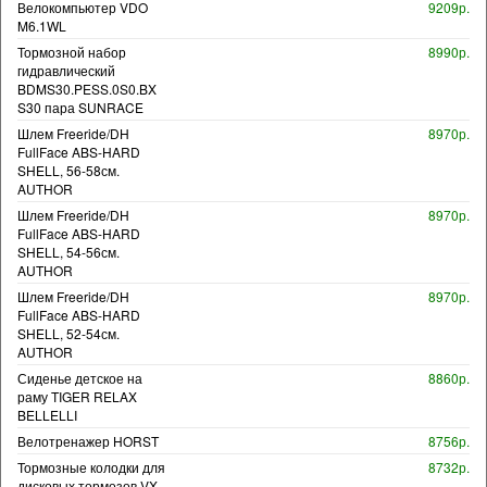
Велокомпьютер VDO
9209р.
M6.1WL
Тормозной набор
8990р.
гидравлический
BDMS30.PESS.0S0.BX
S30 пара SUNRACE
Шлем Freeride/DH
8970р.
FullFace ABS-HARD
SHELL, 56-58см.
AUTHOR
Шлем Freeride/DH
8970р.
FullFace ABS-HARD
SHELL, 54-56см.
AUTHOR
Шлем Freeride/DH
8970р.
FullFace ABS-HARD
SHELL, 52-54см.
AUTHOR
Сиденье детское на
8860р.
раму TIGER RELAX
BELLELLI
Велотренажер HORST
8756р.
Тормозные колодки для
8732р.
дисковых тормозов VX-