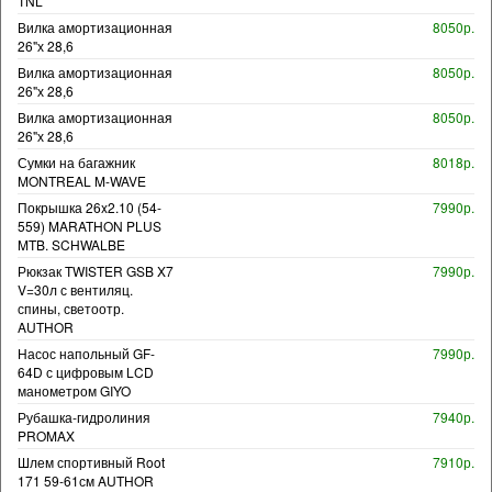
TNL
Вилка амортизационная
8050р.
26"х 28,6
Вилка амортизационная
8050р.
26"х 28,6
Вилка амортизационная
8050р.
26"х 28,6
Сумки на багажник
8018р.
MONTREAL M-WAVE
Покрышка 26x2.10 (54-
7990р.
559) MARATHON PLUS
MTB. SCHWALBE
Рюкзак TWISTER GSB X7
7990р.
V=30л с вентиляц.
спины, светоотр.
AUTHOR
Насос напольный GF-
7990р.
64D с цифровым LCD
манометром GIYO
Рубашка-гидролиния
7940р.
PROMAX
Шлем спортивный Root
7910р.
171 59-61см AUTHOR