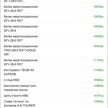
26" х 28,6 RST
Вилка амортизационная
19095р.
26"х 28,6 RST
Вилка амортизационная
19095р.
26"х 28,6 RST
Вилка амортизационная
19095р.
26"х 28,6
Вилка амортизационная
19095р.
26"х 28,6 RST
Вилка амортизационная
18304р.
700Сх28,6 RST VOGUE
AIR
Вилка амортизационная
17150р.
26"х 28,6 RST
Инструмент TB-98150
17085р.
SUPERB
Стенд KMC
16984р.
Крепление-прицеп для
14980р.
перевозки грузов
Цепь в бухте KMC
14761р.
Сумка-"штаны" на
13900р.
багажник A-N TOURER