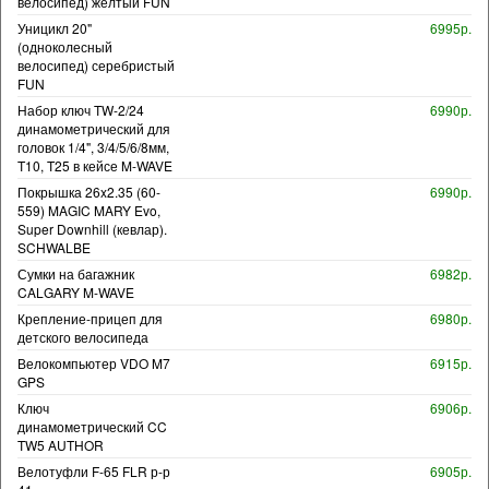
велосипед) желтый FUN
Уницикл 20"
6995р.
(одноколесный
велосипед) серебристый
FUN
Набор ключ TW-2/24
6990р.
динамометрический для
головок 1/4", 3/4/5/6/8мм,
T10, T25 в кейсе M-WAVE
Покрышка 26x2.35 (60-
6990р.
559) MAGIC MARY Evo,
Super Downhill (кевлар).
SCHWALBE
Сумки на багажник
6982р.
CALGARY M-WAVE
Крепление-прицеп для
6980р.
детского велосипеда
Велокомпьютер VDO M7
6915р.
GPS
Ключ
6906р.
динамометрический CC
TW5 AUTHOR
Велотуфли F-65 FLR р-р
6905р.