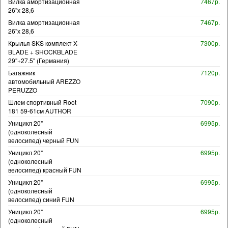
Вилка амортизационная
7467р.
26"х 28,6
Вилка амортизационная
7467р.
26"х 28,6
Крылья SKS комплект X-
7300р.
BLADE + SHOCKBLADE
29"+27.5" (Германия)
Багажник
7120р.
автомобильный AREZZO
PERUZZO
Шлем спортивный Root
7090р.
181 59-61см AUTHOR
Уницикл 20"
6995р.
(одноколесный
велосипед) черный FUN
Уницикл 20"
6995р.
(одноколесный
велосипед) красный FUN
Уницикл 20"
6995р.
(одноколесный
велосипед) синий FUN
Уницикл 20"
6995р.
(одноколесный