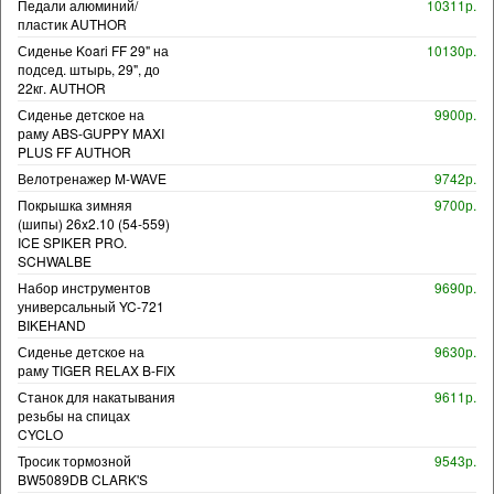
Педали алюминий/
10311р.
пластик AUTHOR
Сиденье Koari FF 29" на
10130р.
подсед. штырь, 29", до
22кг. AUTHOR
Сиденье детское на
9900р.
раму ABS-GUPPY MAXI
PLUS FF AUTHOR
Велотренажер M-WAVE
9742р.
Покрышка зимняя
9700р.
(шипы) 26x2.10 (54-559)
ICE SPIKER PRO.
SCHWALBE
Набор инструментов
9690р.
универсальный YC-721
BIKEHAND
Сиденье детское на
9630р.
раму TIGER RELAX B-FIX
Станок для накатывания
9611р.
резьбы на спицах
CYCLO
Тросик тормозной
9543р.
BW5089DB CLARK'S