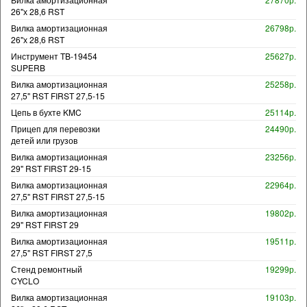
26"х 28,6 RST
Вилка амортизационная
26798р.
26"х 28,6 RST
Инструмент TB-19454
25627р.
SUPERB
Вилка амортизационная
25258р.
27,5" RST FIRST 27,5-15
Цепь в бухте KMC
25114р.
Прицеп для перевозки
24490р.
детей или грузов
Вилка амортизационная
23256р.
29" RST FIRST 29-15
Вилка амортизационная
22964р.
27,5" RST FIRST 27,5-15
Вилка амортизационная
19802р.
29" RST FIRST 29
Вилка амортизационная
19511р.
27,5" RST FIRST 27,5
Стенд ремонтный
19299р.
CYCLO
Вилка амортизационная
19103р.