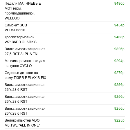
Педали МАГНИЕВЫЕ
9490р.
MG1 герм.
промподшипники.
WELLGO
Самокат SUB
9454р.
VERSUS110
Тросик тормозной
9438р.
W7136DB CLARK'S
Вилка амортизационная
9326р.
27,5 RST ALPHA TNL
Метчики ремонтные для
9294р.
шатунов CYCLO
Сиденье детское на
9279р.
раму TIGER RELAX B-FIX
Вилка амортизационная
9256р.
26"х 28,6 RST
Вилка амортизационная
9256р.
26"х 28,6 RST
Вилка амортизационная
9256р.
26"х 28,6 RST
Велокомпьютер VDO
9225р.
M6.1WL "ALL IN ONE"