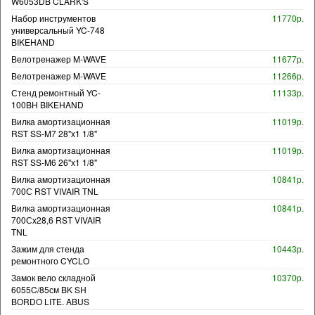
W6053DB CLARK'S
Набор инструментов
11770р.
универсальный YC-748
BIKEHAND
Велотренажер M-WAVE
11677р.
Велотренажер M-WAVE
11266р.
Стенд ремонтный YC-
11133р.
100BH BIKEHAND
Вилка амортизационная
11019р.
RST SS-M7 28"х1 1/8"
Вилка амортизационная
11019р.
RST SS-M6 26"х1 1/8"
Вилка амортизационная
10841р.
700С RST VIVAIR TNL
Вилка амортизационная
10841р.
700Сх28,6 RST VIVAIR
TNL
Зажим для стенда
10443р.
ремонтного CYCLO
Замок вело складной
10370р.
6055C/85см BK SH
BORDO LITE. ABUS