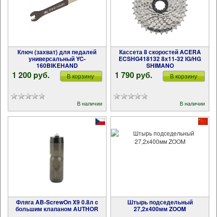
Ключ (захват) для педалей
Кассета 8 скоростей ACERA
универсальный YC-
ECSHG418132 8х11-32 IG/HG
160BIKEHAND
SHIMANO
1 200 pуб.
1 790 pуб.
В корзину
В корзину
В наличии
В наличии
Фляга AB-ScrewOn X9 0.8л c
Штырь подседельный
большим клапаном AUTHOR
27,2х400мм ZOOM