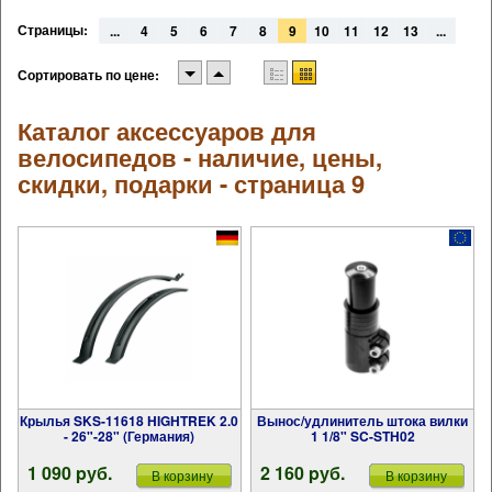
Страницы:
...
4
5
6
7
8
9
10
11
12
13
...
Сортировать по цене:
Каталог аксессуаров для
велосипедов - наличие, цены,
скидки, подарки - страница 9
Крылья SKS-11618 HIGHTREK 2.0
Вынос/удлинитель штока вилки
- 26"-28" (Германия)
1 1/8" SC-STH02
1 090 pуб.
2 160 pуб.
В корзину
В корзину