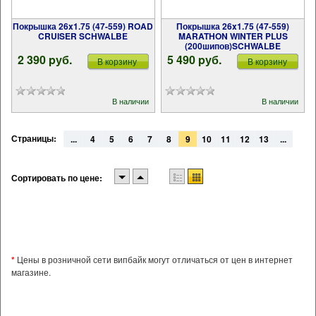
Покрышка 26x1.75 (47-559) ROAD
Покрышка 26x1.75 (47-559)
CRUISER SCHWALBE
MARATHON WINTER PLUS
(200шипов)SCHWALBE
2 390 pуб.
5 490 pуб.
В корзину
В корзину
В наличии
В наличии
Страницы:
...
4
5
6
7
8
9
10
11
12
13
...
Сортировать по цене:
*
Цены в розничной сети випбайк могут отличаться от цен в интернет
магазине.