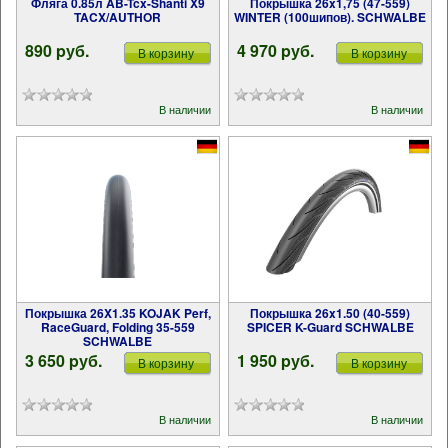
Фляга 0.85л AB-Tcx-Shanti X9
Покрышка 26x1,75 (47-559)
TACX/AUTHOR
WINTER (100шипов). SCHWALBE
890 pуб.
4 970 pуб.
В корзину
В корзину
В наличии
В наличии
Покрышка 26X1.35 KOJAK Perf,
Покрышка 26x1.50 (40-559)
RaceGuard, Folding 35-559
SPICER K-Guard SCHWALBE
SCHWALBE
3 650 pуб.
1 950 pуб.
В корзину
В корзину
В наличии
В наличии