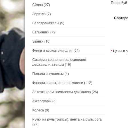
Попробуйт
Сёдла
(27)
Зеркала
(7)
Сортиро
Велотренажеры
(5)
Багажники
(72)
Звонки
(16)
Фляги и держатели фляг
(64)
*
Цены в р
Системы хранения велосипедов:
держатели, стенды
(16)
Педали и туплексы
(4)
Фонари, фары, фонари-маячки
(112)
Аптечки (рем. комплекты для колес)
(26)
Аксессуары
(5)
Колеса
(9)
Ручки на руль(грипсы), лента на руль, рога
(27)