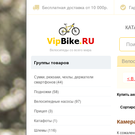
Бесплатная доставка от 10 000р.
Га
КАТ
Велосипеды со всего мира
Вело
Группы товаров
Сумки, рюкзаки, чехлы, держатели
< В
смартфонов
(44)
Подножки
(58)
Купить а
Велосипедные насосы
(97)
Сортиро
Прицеп
(3)
Камера
Катафоты
(1)
Шлемы
(116)
К сожален