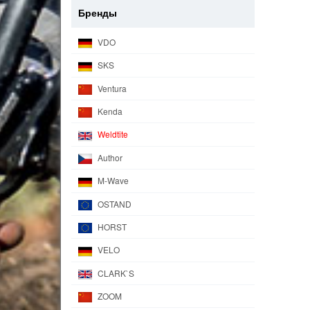
Бренды
VDO
SKS
Ventura
Kenda
Weldtite
Author
M-Wave
OSTAND
HORST
VELO
CLARK`S
ZOOM