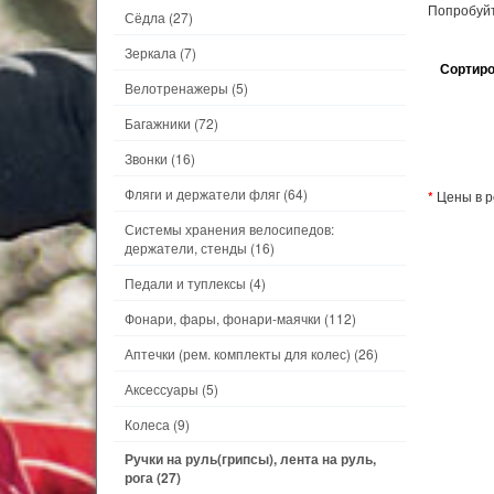
Попробуйт
Сёдла
(27)
Зеркала
(7)
Сортиро
Велотренажеры
(5)
Багажники
(72)
Звонки
(16)
Фляги и держатели фляг
(64)
*
Цены в р
Системы хранения велосипедов:
держатели, стенды
(16)
Педали и туплексы
(4)
Фонари, фары, фонари-маячки
(112)
Аптечки (рем. комплекты для колес)
(26)
Аксессуары
(5)
Колеса
(9)
Ручки на руль(грипсы), лента на руль,
рога
(27)