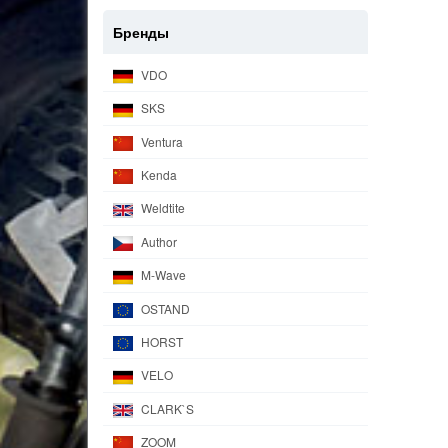
Бренды
VDO
SKS
Ventura
Kenda
Weldtite
Author
M-Wave
OSTAND
HORST
VELO
CLARK`S
ZOOM