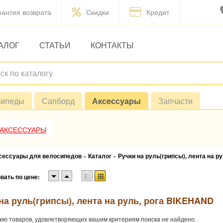
рантия возврата
Скидки
Кредит
АЛОГ
СТАТЬИ
КОНТАКТЫ
сипеды
Сапборд
Аксессуары
Запчасти
 АКСЕССУАРЫ
ксессуары для велосипедов
»
Каталог
»
Ручки на руль(грипсы), лента на ру
вать по цене:
на руль(грипсы), лента на руль, рога BIKEHAND
ию товаров, удовлетворяющих вашим критериям поиска не найдено.