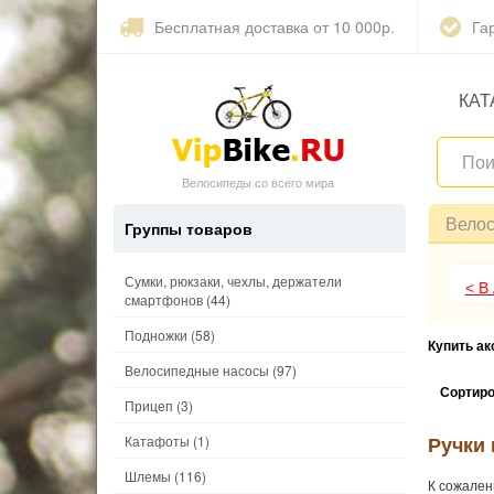
Бесплатная доставка от 10 000р.
Га
КАТ
Велосипеды со всего мира
Вело
Группы товаров
Сумки, рюкзаки, чехлы, держатели
< В
смартфонов
(44)
Подножки
(58)
Купить а
Велосипедные насосы
(97)
Сортиро
Прицеп
(3)
Ручки 
Катафоты
(1)
Шлемы
(116)
К сожален