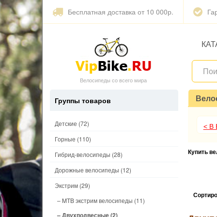
Бесплатная доставка от 10 000р.
Га
КАТ
Велосипеды со всего мира
Вело
Группы товаров
Детские
(72)
< В
Горные
(110)
Купить в
Гибрид-велосипеды
(28)
Дорожные велосипеды
(12)
Экстрим
(29)
Сортиро
– MTB экстрим велосипеды
(11)
– Двухподвесные
(2)