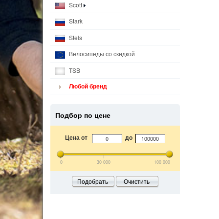
Scott
Stark
Stels
Велосипеды со скидкой
TSB
Любой бренд
Подбор по цене
Цена от
до
0
30 000
100 000
Подобрать
Очистить