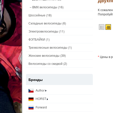
Двухп
– BMX велосипеды
(16)
К сожален
Попробуйт
Шоссейные
(18)
Складные велосипеды
(6)
Электровелосипеды
(11)
ФЭТБАЙКИ
(1)
Трехколесные велосипеды
(1)
Женские велосипеды
(39)
*
Цены в р
Велосипеды со скидкой
(2)
Бренды
Author
HORST
Forward